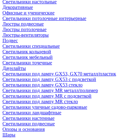
Светильники настольные
Декоративные
Офисные и ученические
Светильники потолочные интерьерные
Люстры подвесные
Люстры потолочные
Люстры-вентиляторы
Подвес
Светильники специальные
Светильник кольцевой
Светильник мебельный
Светильники точечные
Даунлайты
Светильники под лампу GX53, GX70 металл/пластик
Светильники под лампу GX53 с подсветкой
Светильники под лампу GX53 стекло
Светильники под лампу MR металл/полимер
Светильники под лампу MR с подсветкой
Светильники под лампу MR стекло
Светильники уличные садово-парковые
Светильники ландшафтные
Светильники настенные
Светильники подвесные
Опоры и основания
Шары