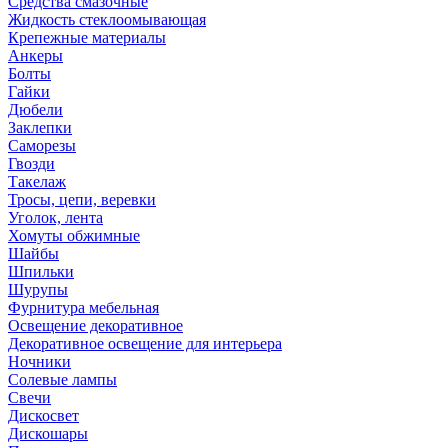
Средства смазочные
Жидкость стеклоомывающая
Крепежные материалы
Анкеры
Болты
Гайки
Дюбели
Заклепки
Саморезы
Гвозди
Такелаж
Тросы, цепи, веревки
Уголок, лента
Хомуты обжимные
Шайбы
Шпильки
Шурупы
Фурнитура мебельная
Освещение декоративное
Декоративное освещение для интерьера
Ночники
Солевые лампы
Свечи
Дискосвет
Дискошары