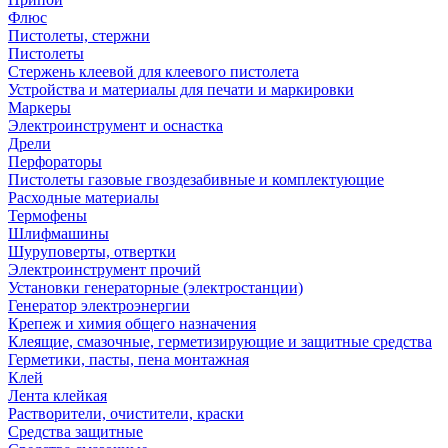
Флюс
Пистолеты, стержни
Пистолеты
Стержень клеевой для клеевого пистолета
Устройства и материалы для печати и маркировки
Маркеры
Электроинструмент и оснастка
Дрели
Перфораторы
Пистолеты газовые гвоздезабивные и комплектующие
Расходные материалы
Термофены
Шлифмашины
Шуруповерты, отвертки
Электроинструмент прочий
Установки генераторные (электростанции)
Генератор электроэнергии
Крепеж и химия общего назначения
Клеящие, смазочные, герметизирующие и защитные средства
Герметики, пасты, пена монтажная
Клей
Лента клейкая
Растворители, очистители, краски
Средства защитные