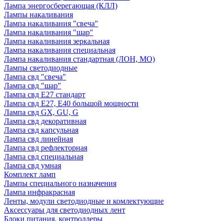
Лампа энергосберегающая (КЛЛ)
Лампы накаливания
Лампа накаливания "свеча"
Лампа накаливания "шар"
Лампа накаливания зеркальная
Лампа накаливания специальная
Лампа накаливания стандартная (ЛОН, МО)
Лампы светодиодные
Лампа свд "свеча"
Лампа свд "шар"
Лампа свд E27 стандарт
Лампа свд E27, Е40 большой мощности
Лампа свд GX, GU, G
Лампа свд декоративная
Лампа свд капсульная
Лампа свд линейная
Лампа свд рефлекторная
Лампа свд специальная
Лампа свд умная
Комплект ламп
Лампы специального назначения
Лампа инфракрасная
Ленты, модули светодиодные и комлектующие
Аксессуары для светодиодных лент
Блоки питания, контроллеры