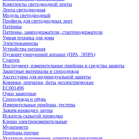
Комплекты светодиодной ленты
Лента светодиодная
Модуль светодиодный
Профиль для светодиодных лент
Патроны
Патроны, ламподержатели, стартеродержатели
Умная техника для дома
Электрокарнизы
Устройства питания
Пускорегулирующий аппарат (ПРА, ЭПРА)
Стартер
Инструмент, измерительные приборы и средства защиты
Защитные материалы и спецодежда
Аксессуары для индивидуальной защиты
Коврики, перчатки, боты диэлектрические
EC001496
Очки защитные
Спецодежда и обувь
Измерительные приборы, тестеры
Зажим-крокодил, щупы
Искатель скрытой проводки
Клещи электроизмерительные
Мультиметр
Приборы прочие
Указатель напряжения, отвертка индикаторная