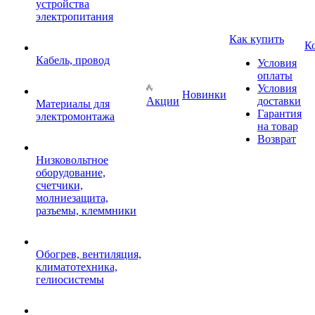
устройства
электропитания
Как купить
К
Кабель, провод
Условия
оплаты
Условия
Новинки
Акции
доставки
Материалы для
Гарантия
электромонтажа
на товар
Возврат
Низковольтное
оборудование,
счетчики,
молниезащита,
разъемы, клеммники
Обогрев, вентиляция,
климатотехника,
гелиосистемы