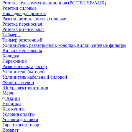
Розетка телекоммуникационная (PC/TF/USB/AUX)
Розетки силовые
Накладка для розеток
Разъем, розетка, вилка силовые
Розетка переносная
Розетка штепсельная
Таймеры
Таймер розеточный
Удлинители, разветвители, колодки, вилки, сетевые фильтры
Вилка штепсельная
Колодка
Переходник
Разветвитель, адаптер
Удлинитель бытовой
Удлинитель кабельный силовой
Фильтр сетевой
Шнур электропитания
Мерч
Акции
Новинки
Как купить
Условия оплаты
Условия доставки
Гарантия на товар
Возврат