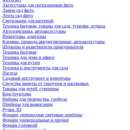
Аксессуары для светильников фито
Лампа свд фито
Лента свд фито
Светильник для растений
Техника бытовая, товары для сада, туризма, отдыха
Автоэлектрика, автоаксессуары
Инверторы, адапторы
Клеммы, провода аккумуляторные, автоаксессуары
Штекеры и разветвители прикуривателя
Техника бытовая
Техника для дома и офиса
Техника для кухни
Техника и инструменты для сада
Насосы
Садовый инструмент и инвентарь
Средства защиты от грызунов и насекомых
Товары для детей, сувениры
Конструкторы
Наборы для творчества, глобусы
Приборы для выжигания
Ручки 3D
Фонари, переносные световые приборы
Фонари универсальные и прочие
Фонарь головной