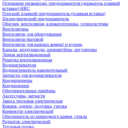
Основание низковольт. предохранителя (держатель плавкой
вставки) HRC
Плоский плавкий предохранитель (плавкая вставка)
Цилиндрический предохранитель
Обогрев, вентиляция, климатотехника, гелиосистемы
Вентиляторы
Вентилятор для оборудования
Вентилятор бытовой
Вентилятор для ванных комнат и кухонь
Каналы, воздуховоды, кроншетйны, регуляторы
Лючок вентиляционный
Решетка вентиляционная
Водонагреватели
Водонагреватель накопительный
Запчасти для водонагревателя
Кондиционеры
Кондиционер
Обогревательные приборы
Аксессуары, запчасти
Завеса тепловая электрическая
Коврик, одеяло, подушка, грелка
Конвектор электрический
Обогреватель из природного камня, стекла
Радиатор электрический
Тепловая пушка