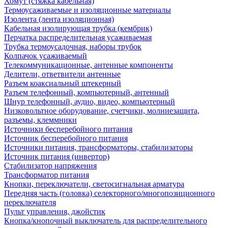
Хомут (стяжка кабельная)
Термоусаживаемые и изоляционные материалы
Изолента (лента изоляционная)
Кабельная изолирующая трубка (кембрик)
Перчатка распределительная усаживаемая
Трубка термоусадочная, наборы трубок
Колпачок усаживаемый
Телекоммуникационные, антенные компоненты
Делители, ответвители антенные
Разъем коаксиальный штекерный
Разъем телефонный, компьютерный, антенный
Шнур телефонный, аудио, видео, компьютерный
Низковольтное оборудование, счетчики, молниезащита,
разъемы, клеммники
Источники бесперебойного питания
Источник бесперебойного питания
Источники питания, трансформаторы, стабилизаторы
Источник питания (инвертор)
Стабилизатор напряжения
Трансформатор питания
Кнопки, переключатели, светосигнальная арматура
Передняя часть (головка) селекторного/многопозиционного
переключателя
Пульт управления, джойстик
Кнопка/кнопочный выключатель для распределительного