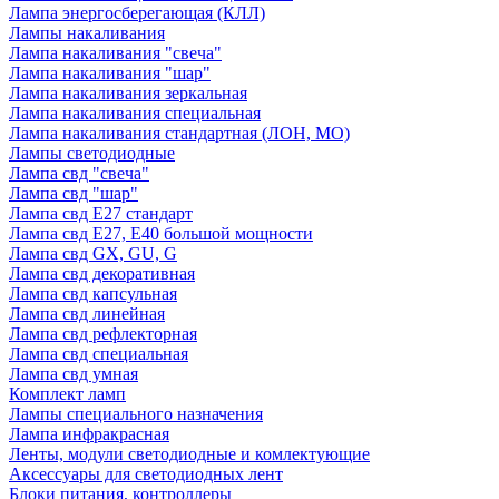
Лампа энергосберегающая (КЛЛ)
Лампы накаливания
Лампа накаливания "свеча"
Лампа накаливания "шар"
Лампа накаливания зеркальная
Лампа накаливания специальная
Лампа накаливания стандартная (ЛОН, МО)
Лампы светодиодные
Лампа свд "свеча"
Лампа свд "шар"
Лампа свд E27 стандарт
Лампа свд E27, Е40 большой мощности
Лампа свд GX, GU, G
Лампа свд декоративная
Лампа свд капсульная
Лампа свд линейная
Лампа свд рефлекторная
Лампа свд специальная
Лампа свд умная
Комплект ламп
Лампы специального назначения
Лампа инфракрасная
Ленты, модули светодиодные и комлектующие
Аксессуары для светодиодных лент
Блоки питания, контроллеры