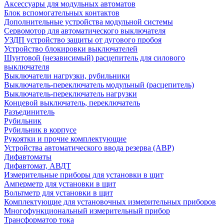
Аксессуары для модульных автоматов
Блок вспомогательных контактов
Дополнительные устройства модульной системы
Сервомотор для автоматического выключателя
УЗДП устройство защиты от дугового пробоя
Устройство блокировки выключателей
Шунтовой (независимый) расцепитель для силового
выключателя
Выключатели нагрузки, рубильники
Выключатель-переключатель модульный (расцепитель)
Выключатель-переключатель нагрузки
Концевой выключатель, переключатель
Разъединитель
Рубильник
Рубильник в корпусе
Рукоятки и прочие комплектующие
Устройства автоматического ввода резерва (АВР)
Дифавтоматы
Дифавтомат, АВДТ
Измерительные приборы для установки в щит
Амперметр для установки в щит
Вольтметр для установки в щит
Комплектующие для установочных измерительных приборов
Многофункциональный измерительный прибор
Трансформатор тока