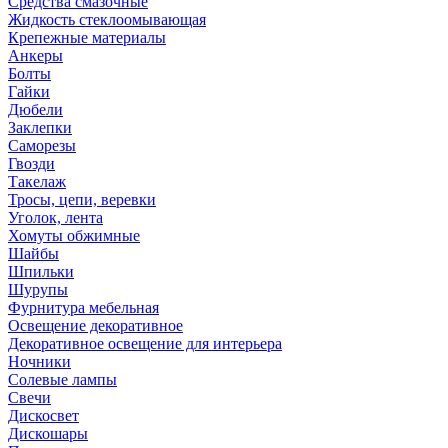
Средства смазочные
Жидкость стеклоомывающая
Крепежные материалы
Анкеры
Болты
Гайки
Дюбели
Заклепки
Саморезы
Гвозди
Такелаж
Тросы, цепи, веревки
Уголок, лента
Хомуты обжимные
Шайбы
Шпильки
Шурупы
Фурнитура мебельная
Освещение декоративное
Декоративное освещение для интерьера
Ночники
Солевые лампы
Свечи
Дискосвет
Дискошары