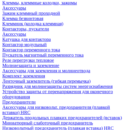
Клеммы, клеммные колодки, зажимы
Аксессуары
Зажим клеммный проходной
Клемма безвинтовая
Клеммник (колодка клеммная)
Контакторы, пускатели
Аксессуары
Катушка для контактора
Контактор модульный
Контактор переменного тока
Пускатель магнитный переменного тока
Реле перегрузки тепловое
Молниезащита и заземление
Аксессуары для заземления и молниеотвода
Комплект заземления
Ленточный заземлитель (гибкая перемычка)
Разрядник для молниезащиты систем энергоснабжения
Устройство защиты от перенапряжения для оконечного
оборудования
Предохранители
Аксессуары для низковольт. предохранителя (плавкой
вставки) HRC
Держатель продольных плавких предохранителей (вставок)
Миниатюрный слаботочный предохранитель
Низковольтный предохранитель (плавкая вставка) HRC