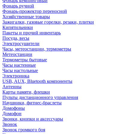
Фонарь кемпинговый
Фонарь ручной
Фонарь-прожектор переносной
Хозяйственные товары
Зажигалки, газовые горелки, резаки, плитки
Кипятильники
Пакеты и прочий инвентарь
Посуда, весы
Электросушители
Часы, метеостанции, термометры
Метеостанции
Термометры бытовые
Часы настенные
Часы настольные
Электроника
USB, AUX, Bluetooth компоненты
Антенны
Карты памяти, флешки
Пульты дистанционного управления
Наушники, фитнес-браслеты
Домофоны
Домофон
Звонки, кнопки и аксессуары
Звонок
Звонок громкого боя