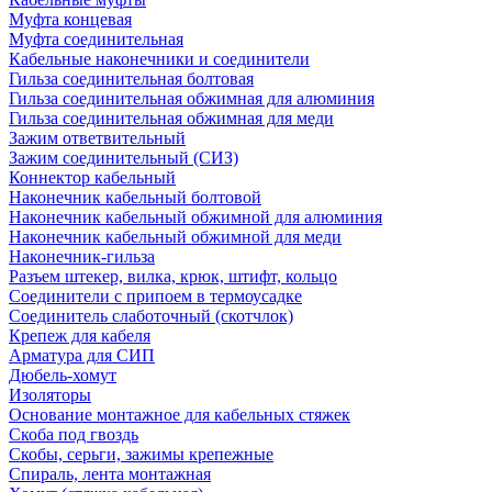
Муфта концевая
Муфта соединительная
Кабельные наконечники и соединители
Гильза соединительная болтовая
Гильза соединительная обжимная для алюминия
Гильза соединительная обжимная для меди
Зажим ответвительный
Зажим соединительный (СИЗ)
Коннектор кабельный
Наконечник кабельный болтовой
Наконечник кабельный обжимной для алюминия
Наконечник кабельный обжимной для меди
Наконечник-гильза
Разъем штекер, вилка, крюк, штифт, кольцо
Соединители с припоем в термоусадке
Соединитель слаботочный (скотчлок)
Крепеж для кабеля
Арматура для СИП
Дюбель-хомут
Изоляторы
Основание монтажное для кабельных стяжек
Скоба под гвоздь
Скобы, серьги, зажимы крепежные
Спираль, лента монтажная