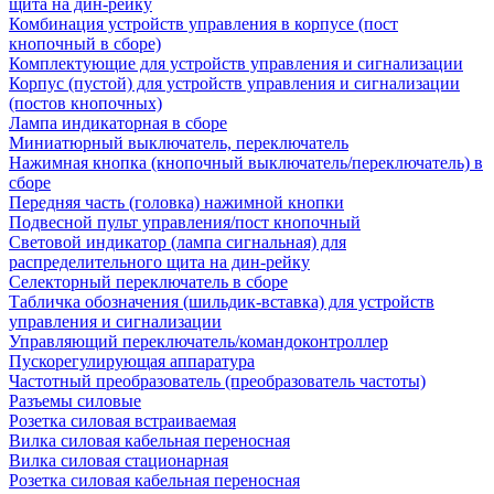
щита на дин-рейку
Комбинация устройств управления в корпусе (пост
кнопочный в сборе)
Комплектующие для устройств управления и сигнализации
Корпус (пустой) для устройств управления и сигнализации
(постов кнопочных)
Лампа индикаторная в сборе
Миниатюрный выключатель, переключатель
Нажимная кнопка (кнопочный выключатель/переключатель) в
сборе
Передняя часть (головка) нажимной кнопки
Подвесной пульт управления/пост кнопочный
Световой индикатор (лампа сигнальная) для
распределительного щита на дин-рейку
Селекторный переключатель в сборе
Табличка обозначения (шильдик-вставка) для устройств
управления и сигнализации
Управляющий переключатель/командоконтроллер
Пускорегулирующая аппаратура
Частотный преобразователь (преобразователь частоты)
Разъемы силовые
Розетка силовая встраиваемая
Вилка силовая кабельная переносная
Вилка силовая стационарная
Розетка силовая кабельная переносная