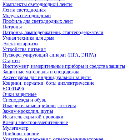
Комплекты светодиодной ленты
Лента светодиодная
Модуль светодиодный
Профиль для светодиодных лент
Патроны
Патроны, ламподержатели, стартеродержатели
Умная техника для дома
Электрокарнизы
Устройства питания
Пускорегулирующий аппарат (ПРА, ЭПРА)
Стартер
Инструмент, измерительные приборы и средства защиты
Защитные материалы и спецодежда
Аксессуары для индивидуальной защиты
Коврики, перчатки, боты диэлектрические
EC001496
Очки защитные
Спецодежда и обувь
Измерительные приборы, тестеры
Зажим-крокодил, щупы
Искатель скрытой проводки
Клещи электроизмерительные
Мультиметр
Приборы прочие
Указатель напряжения, отвертка индикаторная