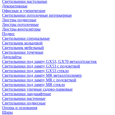
Светильники настольные
Декоративные
Офисные и ученические
Светильники потолочные интерьерные
Люстры подвесные
Люстры потолочные
Люстры-вентиляторы
Подвес
Светильники специальные
Светильник кольцевой
Светильник мебельный
Светильники точечные
Даунлайты
Светильники под лампу GX53, GX70 металл/пластик
Светильники под лампу GX53 с подсветкой
Светильники под лампу GX53 стекло
Светильники под лампу MR металл/полимер
Светильники под лампу MR с подсветкой
Светильники под лампу MR стекло
Светильники уличные садово-парковые
Светильники ландшафтные
Светильники настенные
Светильники подвесные
Опоры и основания
Шары