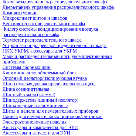
Боковая/задняя панель распределительного шкафа
Дверь/панель управления распределительного шкафа
Комплектующие
Микроклимат щитов и шкафов
Вентилятор распределительного шкафа
Фильтр системы кондиционирования воздуха
распределительного шкафа
Термостат распределительного шкафа
Устройство подогрева распределительного шкафа
НКУ, УКРМ, аксессуары для УКРМ
Малый распределительный щит, укомплектованный
приборами
Системы сборных шин
Клеммник силовой/клеммный блок
Опорный изолятор/изолирующая втулка
Шина нулевая для распределительного щита
Шина соединительная
Шинный зажим (клемма)
Шинодержатель (шинный изолятор)
Шины медные и алюминиевые
Щиты и панели для измерительных приборов
Панель для измерительных приборов/счётчиков
Электроустановочные изделия
Аксессуары и компоненты для ЭУИ
Аксессуары и запчасти для ЭУИ