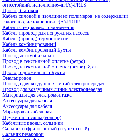
огнестойкий, исполнение–нг(А)-FRLS
Провод бытовой
Кабель силовой в изоляции из полимеров, не содержащий
галогенов, исполнение-нг(А)-FRHF
Кабели специального назначения
Кабель (провод) для погружных насосов
Кабель (провод) термостойкий
Кабель комбинированый
Кабель комбинированый Бухты
Провод автомобильный
Провод в текстильной оплетке (ретро)
Провод в текстильной оплетке (ретро) Бухты
Провод одножильный Бухты
Эмальпровод
Провода для воздушных линий электропередач
Провод для воздушных линий электропередач
Материалы для электромонтажа
Аксессуары для кабеля
Аксессуары для кабеля
Маркировка кабельная
Пружинный сжим (кольцо)
Кабельные вводы, сальники
Сальник гофрированный (ступенчатый)
Сальник резьбовой
Кабельные муфты