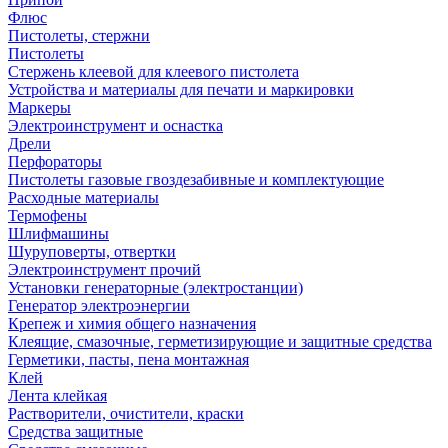
Флюс
Пистолеты, стержни
Пистолеты
Стержень клеевой для клеевого пистолета
Устройства и материалы для печати и маркировки
Маркеры
Электроинструмент и оснастка
Дрели
Перфораторы
Пистолеты газовые гвоздезабивные и комплектующие
Расходные материалы
Термофены
Шлифмашины
Шуруповерты, отвертки
Электроинструмент прочий
Установки генераторные (электростанции)
Генератор электроэнергии
Крепеж и химия общего назначения
Клеящие, смазочные, герметизирующие и защитные средства
Герметики, пасты, пена монтажная
Клей
Лента клейкая
Растворители, очистители, краски
Средства защитные