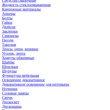
Средства смазочные
Жидкость стеклоомывающая
Крепежные материалы
Анкеры
Болты
Гайки
Дюбели
Заклепки
Саморезы
Гвозди
Такелаж
Тросы, цепи, веревки
Уголок, лента
Хомуты обжимные
Шайбы
Шпильки
Шурупы
Фурнитура мебельная
Освещение декоративное
Декоративное освещение для интерьера
Ночники
Солевые лампы
Свечи
Дискосвет
Дискошары