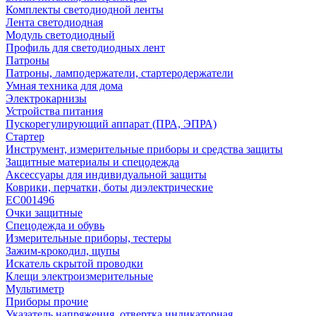
Комплекты светодиодной ленты
Лента светодиодная
Модуль светодиодный
Профиль для светодиодных лент
Патроны
Патроны, ламподержатели, стартеродержатели
Умная техника для дома
Электрокарнизы
Устройства питания
Пускорегулирующий аппарат (ПРА, ЭПРА)
Стартер
Инструмент, измерительные приборы и средства защиты
Защитные материалы и спецодежда
Аксессуары для индивидуальной защиты
Коврики, перчатки, боты диэлектрические
EC001496
Очки защитные
Спецодежда и обувь
Измерительные приборы, тестеры
Зажим-крокодил, щупы
Искатель скрытой проводки
Клещи электроизмерительные
Мультиметр
Приборы прочие
Указатель напряжения, отвертка индикаторная