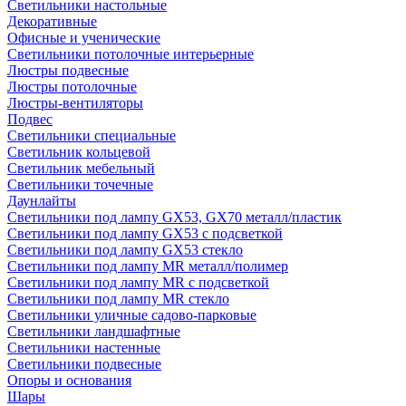
Светильники настольные
Декоративные
Офисные и ученические
Светильники потолочные интерьерные
Люстры подвесные
Люстры потолочные
Люстры-вентиляторы
Подвес
Светильники специальные
Светильник кольцевой
Светильник мебельный
Светильники точечные
Даунлайты
Светильники под лампу GX53, GX70 металл/пластик
Светильники под лампу GX53 с подсветкой
Светильники под лампу GX53 стекло
Светильники под лампу MR металл/полимер
Светильники под лампу MR с подсветкой
Светильники под лампу MR стекло
Светильники уличные садово-парковые
Светильники ландшафтные
Светильники настенные
Светильники подвесные
Опоры и основания
Шары