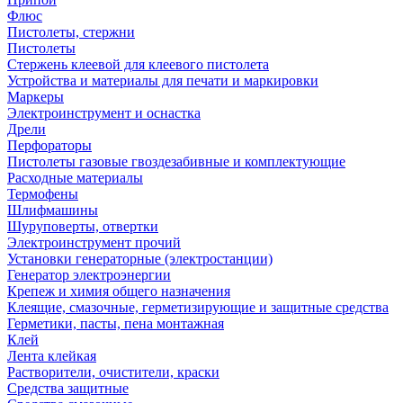
Флюс
Пистолеты, стержни
Пистолеты
Стержень клеевой для клеевого пистолета
Устройства и материалы для печати и маркировки
Маркеры
Электроинструмент и оснастка
Дрели
Перфораторы
Пистолеты газовые гвоздезабивные и комплектующие
Расходные материалы
Термофены
Шлифмашины
Шуруповерты, отвертки
Электроинструмент прочий
Установки генераторные (электростанции)
Генератор электроэнергии
Крепеж и химия общего назначения
Клеящие, смазочные, герметизирующие и защитные средства
Герметики, пасты, пена монтажная
Клей
Лента клейкая
Растворители, очистители, краски
Средства защитные