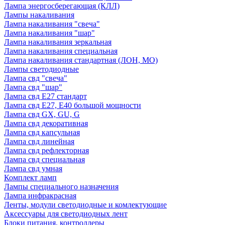
Лампа энергосберегающая (КЛЛ)
Лампы накаливания
Лампа накаливания "свеча"
Лампа накаливания "шар"
Лампа накаливания зеркальная
Лампа накаливания специальная
Лампа накаливания стандартная (ЛОН, МО)
Лампы светодиодные
Лампа свд "свеча"
Лампа свд "шар"
Лампа свд E27 стандарт
Лампа свд E27, Е40 большой мощности
Лампа свд GX, GU, G
Лампа свд декоративная
Лампа свд капсульная
Лампа свд линейная
Лампа свд рефлекторная
Лампа свд специальная
Лампа свд умная
Комплект ламп
Лампы специального назначения
Лампа инфракрасная
Ленты, модули светодиодные и комлектующие
Аксессуары для светодиодных лент
Блоки питания, контроллеры