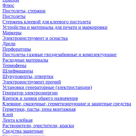
Флюс
Пистолеты, стержни
Пистолеты
Стержень клеевой для клеевого пистолета
Устройства и материалы для печати и маркировки
Маркеры
Электроинструмент и оснастка
Дрели
Перфораторы
Пистолеты газовые гвоздезабивные и комплектующие
Расходные материалы
Термофены
Шлифмашины
Шуруповерты, отвертки
Электроинструмент прочий
Установки генераторные (электростанции)
Генератор электроэнергии
Крепеж и химия общего назначения
Клеящие, смазочные, герметизирующие и защитные средства
Герметики, пасты, пена монтажная
Клей
Лента клейкая
Растворители, очистители, краски
Средства защитные