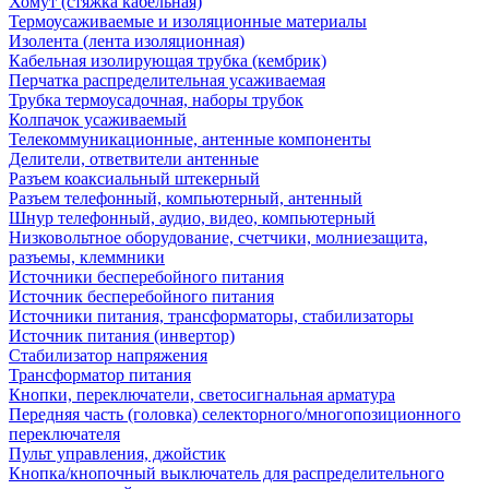
Хомут (стяжка кабельная)
Термоусаживаемые и изоляционные материалы
Изолента (лента изоляционная)
Кабельная изолирующая трубка (кембрик)
Перчатка распределительная усаживаемая
Трубка термоусадочная, наборы трубок
Колпачок усаживаемый
Телекоммуникационные, антенные компоненты
Делители, ответвители антенные
Разъем коаксиальный штекерный
Разъем телефонный, компьютерный, антенный
Шнур телефонный, аудио, видео, компьютерный
Низковольтное оборудование, счетчики, молниезащита,
разъемы, клеммники
Источники бесперебойного питания
Источник бесперебойного питания
Источники питания, трансформаторы, стабилизаторы
Источник питания (инвертор)
Стабилизатор напряжения
Трансформатор питания
Кнопки, переключатели, светосигнальная арматура
Передняя часть (головка) селекторного/многопозиционного
переключателя
Пульт управления, джойстик
Кнопка/кнопочный выключатель для распределительного