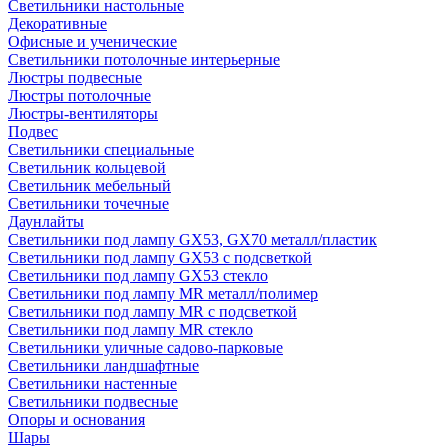
Светильники настольные
Декоративные
Офисные и ученические
Светильники потолочные интерьерные
Люстры подвесные
Люстры потолочные
Люстры-вентиляторы
Подвес
Светильники специальные
Светильник кольцевой
Светильник мебельный
Светильники точечные
Даунлайты
Светильники под лампу GX53, GX70 металл/пластик
Светильники под лампу GX53 с подсветкой
Светильники под лампу GX53 стекло
Светильники под лампу MR металл/полимер
Светильники под лампу MR с подсветкой
Светильники под лампу MR стекло
Светильники уличные садово-парковые
Светильники ландшафтные
Светильники настенные
Светильники подвесные
Опоры и основания
Шары