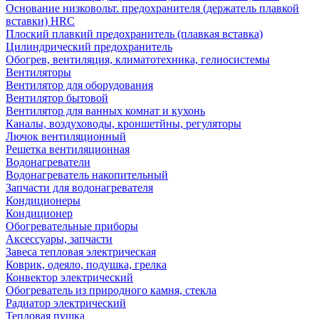
Основание низковольт. предохранителя (держатель плавкой
вставки) HRC
Плоский плавкий предохранитель (плавкая вставка)
Цилиндрический предохранитель
Обогрев, вентиляция, климатотехника, гелиосистемы
Вентиляторы
Вентилятор для оборудования
Вентилятор бытовой
Вентилятор для ванных комнат и кухонь
Каналы, воздуховоды, кроншетйны, регуляторы
Лючок вентиляционный
Решетка вентиляционная
Водонагреватели
Водонагреватель накопительный
Запчасти для водонагревателя
Кондиционеры
Кондиционер
Обогревательные приборы
Аксессуары, запчасти
Завеса тепловая электрическая
Коврик, одеяло, подушка, грелка
Конвектор электрический
Обогреватель из природного камня, стекла
Радиатор электрический
Тепловая пушка