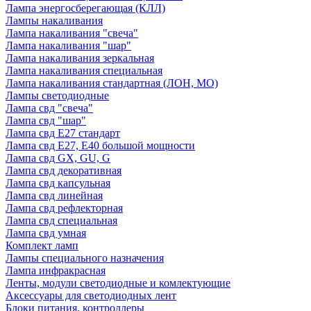
Лампа энергосберегающая (КЛЛ)
Лампы накаливания
Лампа накаливания "свеча"
Лампа накаливания "шар"
Лампа накаливания зеркальная
Лампа накаливания специальная
Лампа накаливания стандартная (ЛОН, МО)
Лампы светодиодные
Лампа свд "свеча"
Лампа свд "шар"
Лампа свд E27 стандарт
Лампа свд E27, Е40 большой мощности
Лампа свд GX, GU, G
Лампа свд декоративная
Лампа свд капсульная
Лампа свд линейная
Лампа свд рефлекторная
Лампа свд специальная
Лампа свд умная
Комплект ламп
Лампы специального назначения
Лампа инфракрасная
Ленты, модули светодиодные и комлектующие
Аксессуары для светодиодных лент
Блоки питания, контроллеры