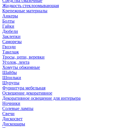
Средства смазочные
Жидкость стеклоомывающая
Крепежные материалы
Анкеры
Болты
Гайки
Дюбели
Заклепки
Саморезы
Гвозди
Такелаж
Тросы, цепи, веревки
Уголок, лента
Хомуты обжимные
Шайбы
Шпильки
Шурупы
Фурнитура мебельная
Освещение декоративное
Декоративное освещение для интерьера
Ночники
Солевые лампы
Свечи
Дискосвет
Дискошары