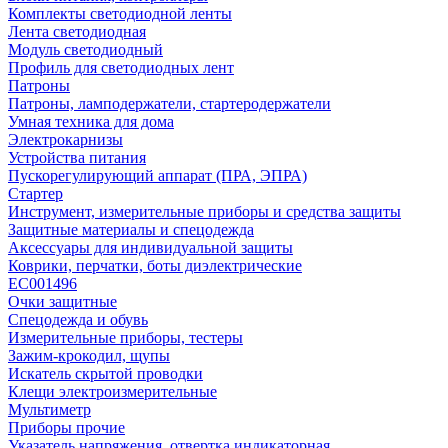
Комплекты светодиодной ленты
Лента светодиодная
Модуль светодиодный
Профиль для светодиодных лент
Патроны
Патроны, ламподержатели, стартеродержатели
Умная техника для дома
Электрокарнизы
Устройства питания
Пускорегулирующий аппарат (ПРА, ЭПРА)
Стартер
Инструмент, измерительные приборы и средства защиты
Защитные материалы и спецодежда
Аксессуары для индивидуальной защиты
Коврики, перчатки, боты диэлектрические
EC001496
Очки защитные
Спецодежда и обувь
Измерительные приборы, тестеры
Зажим-крокодил, щупы
Искатель скрытой проводки
Клещи электроизмерительные
Мультиметр
Приборы прочие
Указатель напряжения, отвертка индикаторная