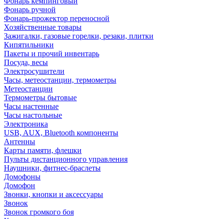
Фонарь кемпинговый
Фонарь ручной
Фонарь-прожектор переносной
Хозяйственные товары
Зажигалки, газовые горелки, резаки, плитки
Кипятильники
Пакеты и прочий инвентарь
Посуда, весы
Электросушители
Часы, метеостанции, термометры
Метеостанции
Термометры бытовые
Часы настенные
Часы настольные
Электроника
USB, AUX, Bluetooth компоненты
Антенны
Карты памяти, флешки
Пульты дистанционного управления
Наушники, фитнес-браслеты
Домофоны
Домофон
Звонки, кнопки и аксессуары
Звонок
Звонок громкого боя