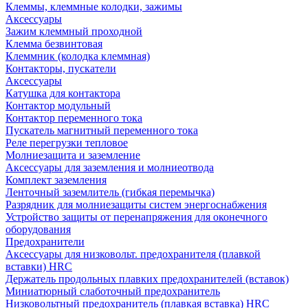
Клеммы, клеммные колодки, зажимы
Аксессуары
Зажим клеммный проходной
Клемма безвинтовая
Клеммник (колодка клеммная)
Контакторы, пускатели
Аксессуары
Катушка для контактора
Контактор модульный
Контактор переменного тока
Пускатель магнитный переменного тока
Реле перегрузки тепловое
Молниезащита и заземление
Аксессуары для заземления и молниеотвода
Комплект заземления
Ленточный заземлитель (гибкая перемычка)
Разрядник для молниезащиты систем энергоснабжения
Устройство защиты от перенапряжения для оконечного
оборудования
Предохранители
Аксессуары для низковольт. предохранителя (плавкой
вставки) HRC
Держатель продольных плавких предохранителей (вставок)
Миниатюрный слаботочный предохранитель
Низковольтный предохранитель (плавкая вставка) HRC