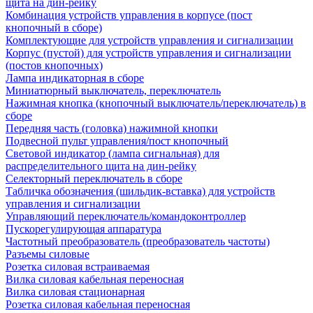
щита на дин-рейку
Комбинация устройств управления в корпусе (пост
кнопочный в сборе)
Комплектующие для устройств управления и сигнализации
Корпус (пустой) для устройств управления и сигнализации
(постов кнопочных)
Лампа индикаторная в сборе
Миниатюрный выключатель, переключатель
Нажимная кнопка (кнопочный выключатель/переключатель) в
сборе
Передняя часть (головка) нажимной кнопки
Подвесной пульт управления/пост кнопочный
Световой индикатор (лампа сигнальная) для
распределительного щита на дин-рейку
Селекторный переключатель в сборе
Табличка обозначения (шильдик-вставка) для устройств
управления и сигнализации
Управляющий переключатель/командоконтроллер
Пускорегулирующая аппаратура
Частотный преобразователь (преобразователь частоты)
Разъемы силовые
Розетка силовая встраиваемая
Вилка силовая кабельная переносная
Вилка силовая стационарная
Розетка силовая кабельная переносная