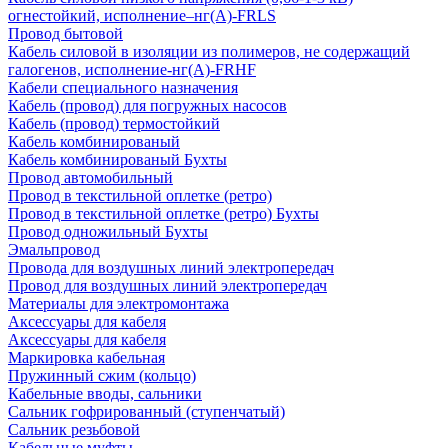
огнестойкий, исполнение–нг(А)-FRLS
Провод бытовой
Кабель силовой в изоляции из полимеров, не содержащий
галогенов, исполнение-нг(А)-FRHF
Кабели специального назначения
Кабель (провод) для погружных насосов
Кабель (провод) термостойкий
Кабель комбинированый
Кабель комбинированый Бухты
Провод автомобильный
Провод в текстильной оплетке (ретро)
Провод в текстильной оплетке (ретро) Бухты
Провод одножильный Бухты
Эмальпровод
Провода для воздушных линий электропередач
Провод для воздушных линий электропередач
Материалы для электромонтажа
Аксессуары для кабеля
Аксессуары для кабеля
Маркировка кабельная
Пружинный сжим (кольцо)
Кабельные вводы, сальники
Сальник гофрированный (ступенчатый)
Сальник резьбовой
Кабельные муфты