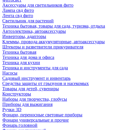
Аксессуары для светильников фито
Лампа свд фито
Лента свд фито
Светильник для растений
Техника бытовая, товары для сада, туризма, отдыха
Автоэлектрика, автоаксессуары
Инверторы, адапторы
Клеммы, провода аккумуляторные, автоаксессуары
Штекеры и разветвители прикуривателя
Техника бытовая
Техника для дома и офиса
Техника для кухни
Техника и инструменты для сада
Насосы
Садовый инструмент и инвентарь
Средства защиты от грызунов и насекомых
Товары для детей, сувениры
Конструкторы
Наборы для творчества, глобусы
Приборы для выжигания
Ручки 3D
Фонари, переносные световые приборы
Фонари универсальные и прочие
Фонарь головной