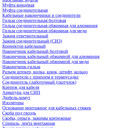
Муфта концевая
Муфта соединительная
Кабельные наконечники и соединители
Гильза соединительная болтовая
Гильза соединительная обжимная для алюминия
Гильза соединительная обжимная для меди
Зажим ответвительный
Зажим соединительный (СИЗ)
Коннектор кабельный
Наконечник кабельный болтовой
Наконечник кабельный обжимной для алюминия
Наконечник кабельный обжимной для меди
Наконечник-гильза
Разъем штекер, вилка, крюк, штифт, кольцо
Соединители с припоем в термоусадке
Соединитель слаботочный (скотчлок)
Крепеж для кабеля
Арматура для СИП
Дюбель-хомут
Изоляторы
Основание монтажное для кабельных стяжек
Скоба под гвоздь
Скобы, серьги, зажимы крепежные
Спираль, лента монтажная