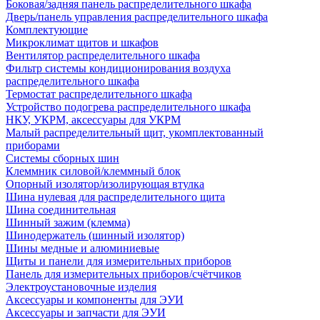
Боковая/задняя панель распределительного шкафа
Дверь/панель управления распределительного шкафа
Комплектующие
Микроклимат щитов и шкафов
Вентилятор распределительного шкафа
Фильтр системы кондиционирования воздуха
распределительного шкафа
Термостат распределительного шкафа
Устройство подогрева распределительного шкафа
НКУ, УКРМ, аксессуары для УКРМ
Малый распределительный щит, укомплектованный
приборами
Системы сборных шин
Клеммник силовой/клеммный блок
Опорный изолятор/изолирующая втулка
Шина нулевая для распределительного щита
Шина соединительная
Шинный зажим (клемма)
Шинодержатель (шинный изолятор)
Шины медные и алюминиевые
Щиты и панели для измерительных приборов
Панель для измерительных приборов/счётчиков
Электроустановочные изделия
Аксессуары и компоненты для ЭУИ
Аксессуары и запчасти для ЭУИ