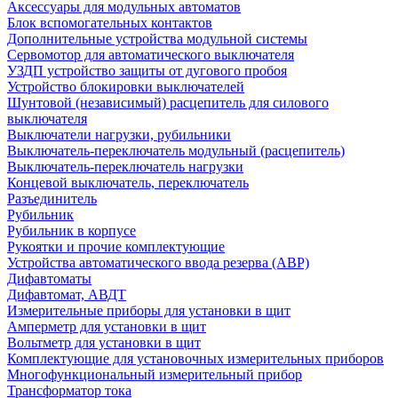
Аксессуары для модульных автоматов
Блок вспомогательных контактов
Дополнительные устройства модульной системы
Сервомотор для автоматического выключателя
УЗДП устройство защиты от дугового пробоя
Устройство блокировки выключателей
Шунтовой (независимый) расцепитель для силового
выключателя
Выключатели нагрузки, рубильники
Выключатель-переключатель модульный (расцепитель)
Выключатель-переключатель нагрузки
Концевой выключатель, переключатель
Разъединитель
Рубильник
Рубильник в корпусе
Рукоятки и прочие комплектующие
Устройства автоматического ввода резерва (АВР)
Дифавтоматы
Дифавтомат, АВДТ
Измерительные приборы для установки в щит
Амперметр для установки в щит
Вольтметр для установки в щит
Комплектующие для установочных измерительных приборов
Многофункциональный измерительный прибор
Трансформатор тока