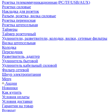
Розетка телекоммуникационная (PC/TF/USB/AUX)
Розетки силовые
Накладка для розеток
Разъем, розетка, вилка силовые
Розетка переносная
Розетка штепсельная
Таймеры
Таймер розеточный
Удлинители, разветвители, колодки, вилки, сетевые фильтры
Вилка штепсельная
Колодка
Переходник
Разветвитель, адаптер
Удлинитель бытовой
Удлинитель кабельный силовой
Фильтр сетевой
Шнур электропитания
Мерч
Акции
Новинки
Как купить
Условия оплаты
Условия доставки
Гарантия на товар
Возврат