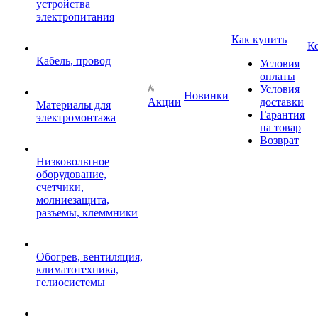
устройства
электропитания
Как купить
К
Кабель, провод
Условия
оплаты
Условия
Новинки
Акции
доставки
Материалы для
Гарантия
электромонтажа
на товар
Возврат
Низковольтное
оборудование,
счетчики,
молниезащита,
разъемы, клеммники
Обогрев, вентиляция,
климатотехника,
гелиосистемы