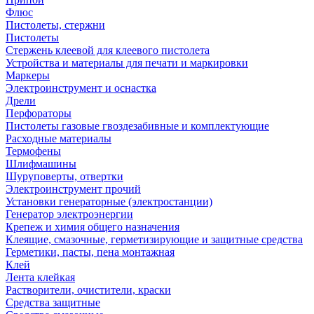
Флюс
Пистолеты, стержни
Пистолеты
Стержень клеевой для клеевого пистолета
Устройства и материалы для печати и маркировки
Маркеры
Электроинструмент и оснастка
Дрели
Перфораторы
Пистолеты газовые гвоздезабивные и комплектующие
Расходные материалы
Термофены
Шлифмашины
Шуруповерты, отвертки
Электроинструмент прочий
Установки генераторные (электростанции)
Генератор электроэнергии
Крепеж и химия общего назначения
Клеящие, смазочные, герметизирующие и защитные средства
Герметики, пасты, пена монтажная
Клей
Лента клейкая
Растворители, очистители, краски
Средства защитные