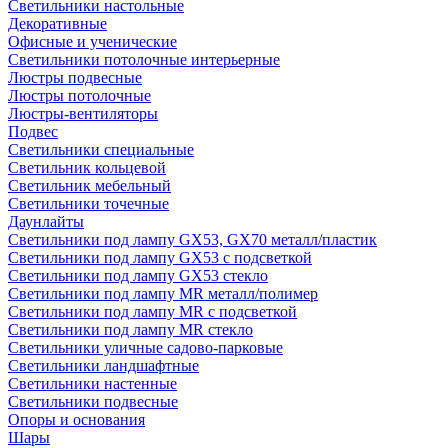
Светильники настольные
Декоративные
Офисные и ученические
Светильники потолочные интерьерные
Люстры подвесные
Люстры потолочные
Люстры-вентиляторы
Подвес
Светильники специальные
Светильник кольцевой
Светильник мебельный
Светильники точечные
Даунлайты
Светильники под лампу GX53, GX70 металл/пластик
Светильники под лампу GX53 с подсветкой
Светильники под лампу GX53 стекло
Светильники под лампу MR металл/полимер
Светильники под лампу MR с подсветкой
Светильники под лампу MR стекло
Светильники уличные садово-парковые
Светильники ландшафтные
Светильники настенные
Светильники подвесные
Опоры и основания
Шары