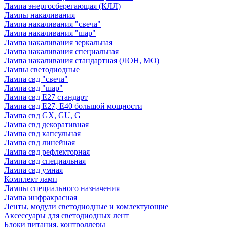
Лампа энергосберегающая (КЛЛ)
Лампы накаливания
Лампа накаливания "свеча"
Лампа накаливания "шар"
Лампа накаливания зеркальная
Лампа накаливания специальная
Лампа накаливания стандартная (ЛОН, МО)
Лампы светодиодные
Лампа свд "свеча"
Лампа свд "шар"
Лампа свд E27 стандарт
Лампа свд E27, Е40 большой мощности
Лампа свд GX, GU, G
Лампа свд декоративная
Лампа свд капсульная
Лампа свд линейная
Лампа свд рефлекторная
Лампа свд специальная
Лампа свд умная
Комплект ламп
Лампы специального назначения
Лампа инфракрасная
Ленты, модули светодиодные и комлектующие
Аксессуары для светодиодных лент
Блоки питания, контроллеры