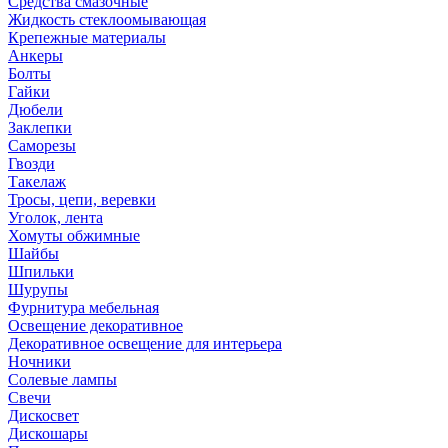
Средства смазочные
Жидкость стеклоомывающая
Крепежные материалы
Анкеры
Болты
Гайки
Дюбели
Заклепки
Саморезы
Гвозди
Такелаж
Тросы, цепи, веревки
Уголок, лента
Хомуты обжимные
Шайбы
Шпильки
Шурупы
Фурнитура мебельная
Освещение декоративное
Декоративное освещение для интерьера
Ночники
Солевые лампы
Свечи
Дискосвет
Дискошары