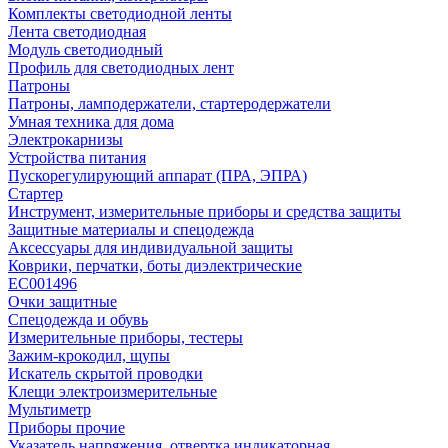
Комплекты светодиодной ленты
Лента светодиодная
Модуль светодиодный
Профиль для светодиодных лент
Патроны
Патроны, ламподержатели, стартеродержатели
Умная техника для дома
Электрокарнизы
Устройства питания
Пускорегулирующий аппарат (ПРА, ЭПРА)
Стартер
Инструмент, измерительные приборы и средства защиты
Защитные материалы и спецодежда
Аксессуары для индивидуальной защиты
Коврики, перчатки, боты диэлектрические
EC001496
Очки защитные
Спецодежда и обувь
Измерительные приборы, тестеры
Зажим-крокодил, щупы
Искатель скрытой проводки
Клещи электроизмерительные
Мультиметр
Приборы прочие
Указатель напряжения, отвертка индикаторная