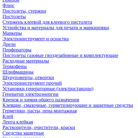
Флюс
Пистолеты, стержни
Пистолеты
Стержень клеевой для клеевого пистолета
Устройства и материалы для печати и маркировки
Маркеры
Электроинструмент и оснастка
Дрели
Перфораторы
Пистолеты газовые гвоздезабивные и комплектующие
Расходные материалы
Термофены
Шлифмашины
Шуруповерты, отвертки
Электроинструмент прочий
Установки генераторные (электростанции)
Генератор электроэнергии
Крепеж и химия общего назначения
Клеящие, смазочные, герметизирующие и защитные средства
Герметики, пасты, пена монтажная
Клей
Лента клейкая
Растворители, очистители, краски
Средства защитные