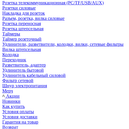
Розетка телекоммуникационная (PC/TF/USB/AUX)
Розетки силовые
Накладка для розеток
Разъем, розетка, вилка силовые
Розетка переносная
Розетка штепсельная
Таймеры
Таймер розеточный
Удлинители, разветвители, колодки, вилки, сетевые фильтры
Вилка штепсельная
Колодка
Переходник
Разветвитель, адаптер
Удлинитель бытовой
Удлинитель кабельный силовой
Фильтр сетевой
Шнур электропитания
Мерч
Акции
Новинки
Как купить
Условия оплаты
Условия доставки
Гарантия на товар
Возврат