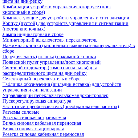
щита на дин-рейку
Комбинация устройств управления в корпусе (пост
кнопочный в сборе)
Комплектующие для устройств управления и сигнализации
Корпус (пустой) для устройств управления и сигнализации
(постов кнопочных)
Лампа индикаторная в сборе
Миниатюрный выключатель, переключатель
Нажимная кнопка (кнопочный выключатель/переключатель) в
сборе
Передняя часть (головка) нажимной кнопки
Подвесной пульт управления/пост кнопочный
Световой индикатор (лампа сигнальная) для
распределительного щита на дин-рейку
Селекторный переключатель в сборе
Табличка обозначения (шильдик-вставка) для устройств
управления и сигнализации
Управляющий переключатель/командоконтроллер
Пускорегулирующая аппаратура
Частотный преобразователь (преобразователь частоты)
Разъемы силовые
Розетка силовая встраиваемая
Вилка силовая кабельная переносная
Вилка силовая стационарная
Розетка силовая кабельная переносная