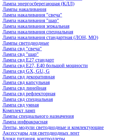
Лампа энергосберегающая (КЛЛ)
Лампы накаливания
Лампа накаливания "свеча"
Лампа накаливания "шар"
Лампа накаливания зеркальная
Лампа накаливания специальная
Лампа накаливания стандартная (ЛОН, МО)
Лампы светодиодные
Лампа свд "свеча"
Лампа свд "шар"
Лампа свд E27 стандарт
Лампа свд E27, Е40 большой мощности
Лампа свд GX, GU, G
Лампа свд декоративная
Лампа свд капсульная
Лампа свд линейная
Лампа свд рефлекторная
Лампа свд специальная
Лампа свд умная
Комплект ламп
Лампы специального назначения
Лампа инфракрасная
Ленты, модули светодиодные и комлектующие
Аксессуары для светодиодных лент
Блоки питания, контроллеры