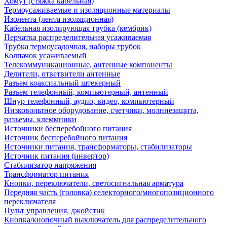
Хомут (стяжка кабельная)
Термоусаживаемые и изоляционные материалы
Изолента (лента изоляционная)
Кабельная изолирующая трубка (кембрик)
Перчатка распределительная усаживаемая
Трубка термоусадочная, наборы трубок
Колпачок усаживаемый
Телекоммуникационные, антенные компоненты
Делители, ответвители антенные
Разъем коаксиальный штекерный
Разъем телефонный, компьютерный, антенный
Шнур телефонный, аудио, видео, компьютерный
Низковольтное оборудование, счетчики, молниезащита,
разъемы, клеммники
Источники бесперебойного питания
Источник бесперебойного питания
Источники питания, трансформаторы, стабилизаторы
Источник питания (инвертор)
Стабилизатор напряжения
Трансформатор питания
Кнопки, переключатели, светосигнальная арматура
Передняя часть (головка) селекторного/многопозиционного
переключателя
Пульт управления, джойстик
Кнопка/кнопочный выключатель для распределительного