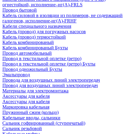
огнестойкий, исполнение–нг(А)-FRLS
Провод бытовой
Кабель силовой в изоляции из полимеров, не содержащий
галогенов, исполнение-нг(А)-FRHF
Кабели специального назначения
Кабель (провод) для погружных насосов
Кабель (провод) термостойкий
Кабель комбинированый
Кабель комбинированый Бухты
Провод автомобильный
Провод в текстильной оплетке (ретро)
Провод в текстильной оплетке (ретро) Бухты
Провод одножильный Бухты
Эмальпровод
Провода для воздушных линий электропередач
Провод для воздушных линий электропередач
Материалы для электромонтажа
Аксессуары для кабеля
Аксессуары для кабеля
Маркировка кабельная
Пружинный сжим (кольцо)
Кабельные вводы, сальники
Сальник гофрированный (ступенчатый)
Сальник резьбовой
Кабельные муфты