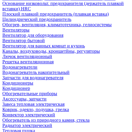
Основание низковольт. предохранителя (держатель плавкой
вставки) HRC
Плоский плавкий предохранитель (плавкая вставка)
Цилиндрический предохранитель
Обогрев, вентиляция, климатотехника, гелиосистемы
Вентиляторы
Вентилятор для оборудования
Вентилятор бытовой
Вентилятор для ванных комнат и кухонь
Каналы, воздуховоды, кроншетйны, регуляторы
Лючок вентиляционный
Решетка вентиляционная
Водонагреватели
Водонагреватель накопительный
Запчасти для водонагревателя
Кондиционеры
Кондиционер
Обогревательные приборы
Аксессуары, запчасти
Завеса тепловая электрическая
Коврик, одеяло, подушка, грелка
Конвектор электрический
Обогреватель из природного камня, стекла
Радиатор электрический
Тепловая пушка