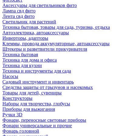
Аксессуары для светильников фито
Лампа свд фито
Лента свд фито
Светильник для растений
Техника бытовая, товары для сада, туризма, отдыха
Автоэлектрика, автоаксессуары
Инверторы, адапторы
Клеммы, провода аккумуляторные, автоаксессуары
Штекеры и разветвители прикуривателя
Техника бытовая
Техника для дома и офиса
Техника для кухни
Техника и инструменты для сада
Насосы
Садовый инструмент и инвентарь
Средства защиты от грызунов и насекомых
Товары для детей, сувениры
Конструкторы
Наборы для творчества, глобусы
Приборы для выжигания
Ручки 3D
Фонари, переносные световые приборы
Фонари универсальные и прочие
Фонарь головной