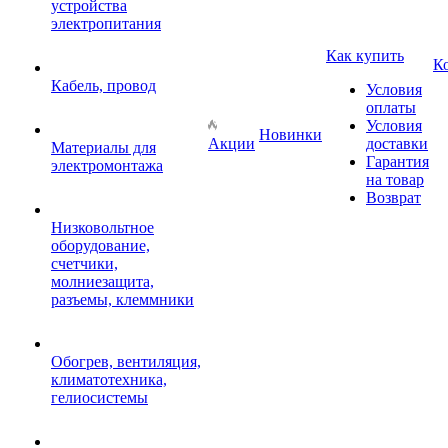
устройства
электропитания
Как купить
К
Кабель, провод
Условия
оплаты
Условия
Новинки
Акции
доставки
Материалы для
Гарантия
электромонтажа
на товар
Возврат
Низковольтное
оборудование,
счетчики,
молниезащита,
разъемы, клеммники
Обогрев, вентиляция,
климатотехника,
гелиосистемы