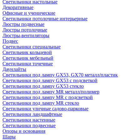
Светильники настольные
Декоративные
Офисные и ученические
Светильники потолочные интерьерные
Люстры подвесные
Люстры потолочные
Люстры-вентиляторы
Подвес
Светильники специальные
Светильник кольцевой
Светильник мебельный
Светильники точечные
Даунлайты
Светильники под лампу GX53, GX70 металл/пластик
Светильники под лампу GX53 с подсветкой
Светильники под лампу GX53 стекло
Светильники под лампу MR металл/полимер
Светильники под лампу MR с подсветкой
Светильники под лампу MR стекло
Светильники уличные садово-парковые
Светильники ландшафтные
Светильники настенные
Светильники подвесные
Опоры и основания
Шары