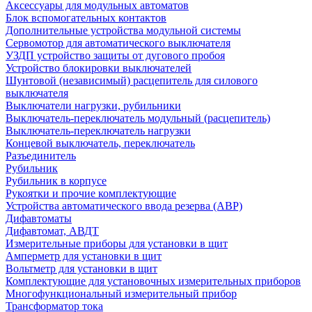
Аксессуары для модульных автоматов
Блок вспомогательных контактов
Дополнительные устройства модульной системы
Сервомотор для автоматического выключателя
УЗДП устройство защиты от дугового пробоя
Устройство блокировки выключателей
Шунтовой (независимый) расцепитель для силового
выключателя
Выключатели нагрузки, рубильники
Выключатель-переключатель модульный (расцепитель)
Выключатель-переключатель нагрузки
Концевой выключатель, переключатель
Разъединитель
Рубильник
Рубильник в корпусе
Рукоятки и прочие комплектующие
Устройства автоматического ввода резерва (АВР)
Дифавтоматы
Дифавтомат, АВДТ
Измерительные приборы для установки в щит
Амперметр для установки в щит
Вольтметр для установки в щит
Комплектующие для установочных измерительных приборов
Многофункциональный измерительный прибор
Трансформатор тока