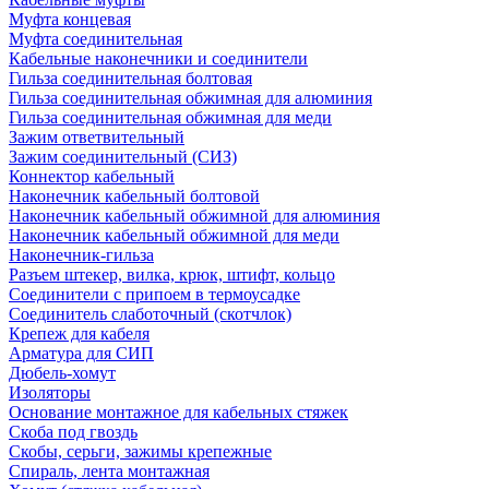
Муфта концевая
Муфта соединительная
Кабельные наконечники и соединители
Гильза соединительная болтовая
Гильза соединительная обжимная для алюминия
Гильза соединительная обжимная для меди
Зажим ответвительный
Зажим соединительный (СИЗ)
Коннектор кабельный
Наконечник кабельный болтовой
Наконечник кабельный обжимной для алюминия
Наконечник кабельный обжимной для меди
Наконечник-гильза
Разъем штекер, вилка, крюк, штифт, кольцо
Соединители с припоем в термоусадке
Соединитель слаботочный (скотчлок)
Крепеж для кабеля
Арматура для СИП
Дюбель-хомут
Изоляторы
Основание монтажное для кабельных стяжек
Скоба под гвоздь
Скобы, серьги, зажимы крепежные
Спираль, лента монтажная