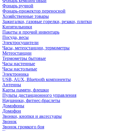
Фонарь кемпинговый
Фонарь ручной
Фонарь-прожектор переносной
Хозяйственные товары
Зажигалки, газовые горелки, резаки, плитки
Кипятильники
Пакеты и прочий инвентарь
Посуда, весы
Электросушители
Часы, метеостанции, термометры
Метеостанции
Термометры бытовые
Часы настенные
Часы настольные
Электроника
USB, AUX, Bluetooth компоненты
Антенны
Карты памяти, флешки
Пульты дистанционного управления
Наушники, фитнес-браслеты
Домофоны
Домофон
Звонки, кнопки и аксессуары
Звонок
Звонок громкого боя