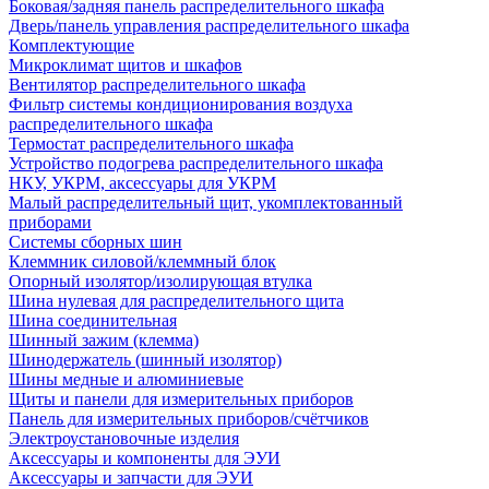
Боковая/задняя панель распределительного шкафа
Дверь/панель управления распределительного шкафа
Комплектующие
Микроклимат щитов и шкафов
Вентилятор распределительного шкафа
Фильтр системы кондиционирования воздуха
распределительного шкафа
Термостат распределительного шкафа
Устройство подогрева распределительного шкафа
НКУ, УКРМ, аксессуары для УКРМ
Малый распределительный щит, укомплектованный
приборами
Системы сборных шин
Клеммник силовой/клеммный блок
Опорный изолятор/изолирующая втулка
Шина нулевая для распределительного щита
Шина соединительная
Шинный зажим (клемма)
Шинодержатель (шинный изолятор)
Шины медные и алюминиевые
Щиты и панели для измерительных приборов
Панель для измерительных приборов/счётчиков
Электроустановочные изделия
Аксессуары и компоненты для ЭУИ
Аксессуары и запчасти для ЭУИ