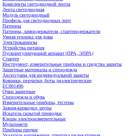
Комплекты светодиодной ленты
Лента светодиодная
Модуль светодиодный
Профиль для светодиодных лент
Патроны
Патроны, ламподержатели, стартеродержатели
Умная техника для дома
Электрокарнизы
Устройства питания
Пускорегулирующий аппарат (ПРА, ЭПРА)
Стартер
Инструмент, измерительные приборы и средства защиты
Защитные материалы и спецодежда
Аксессуары для индивидуальной защиты
Коврики, перчатки, боты диэлектрические
EC001496
Очки защитные
Спецодежда и обувь
Измерительные приборы, тестеры
Зажим-крокодил, щупы
Искатель скрытой проводки
Клещи электроизмерительные
Мультиметр
Приборы прочие
Указатель напряжения, отвертка индикаторная