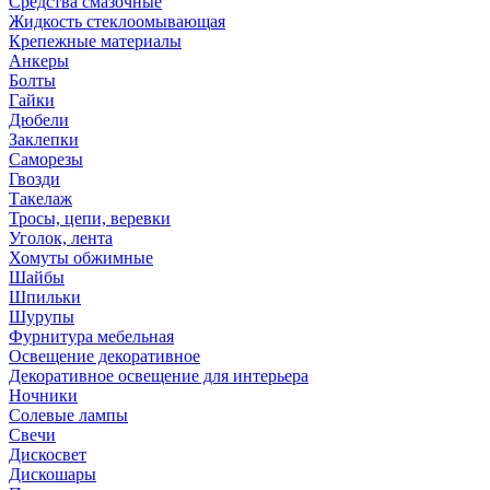
Средства смазочные
Жидкость стеклоомывающая
Крепежные материалы
Анкеры
Болты
Гайки
Дюбели
Заклепки
Саморезы
Гвозди
Такелаж
Тросы, цепи, веревки
Уголок, лента
Хомуты обжимные
Шайбы
Шпильки
Шурупы
Фурнитура мебельная
Освещение декоративное
Декоративное освещение для интерьера
Ночники
Солевые лампы
Свечи
Дискосвет
Дискошары