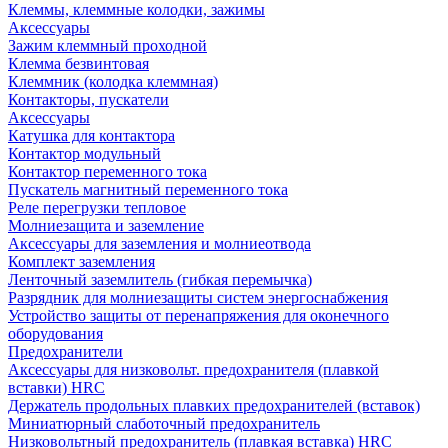
Клеммы, клеммные колодки, зажимы
Аксессуары
Зажим клеммный проходной
Клемма безвинтовая
Клеммник (колодка клеммная)
Контакторы, пускатели
Аксессуары
Катушка для контактора
Контактор модульный
Контактор переменного тока
Пускатель магнитный переменного тока
Реле перегрузки тепловое
Молниезащита и заземление
Аксессуары для заземления и молниеотвода
Комплект заземления
Ленточный заземлитель (гибкая перемычка)
Разрядник для молниезащиты систем энергоснабжения
Устройство защиты от перенапряжения для оконечного
оборудования
Предохранители
Аксессуары для низковольт. предохранителя (плавкой
вставки) HRC
Держатель продольных плавких предохранителей (вставок)
Миниатюрный слаботочный предохранитель
Низковольтный предохранитель (плавкая вставка) HRC