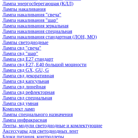
Лампа энергосберегающая (КЛЛ)
Лампы накаливания
Лампа накаливания "свеча"
Лампа накаливания "шар"
Лампа накаливания зеркальная
Лампа накаливания специальная
Лампа накаливания стандартная (ЛОН, МО)
Лампы светодиодные
Лампа свд "свеча"
Лампа свд "шар"
Лампа свд E27 стандарт
Лампа свд E27, Е40 большой мощности
Лампа свд GX, GU, G
Лампа свд декоративная
Лампа свд капсульная
Лампа свд линейная
Лампа свд рефлекторная
Лампа свд специальная
Лампа свд умная
Комплект ламп
Лампы специального назначения
Лампа инфракрасная
Ленты, модули светодиодные и комлектующие
Аксессуары для светодиодных лент
Блоки питания, контроллеры