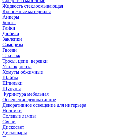
Средства смазочные
Жидкость стеклоомывающая
Крепежные материалы
Анкеры
Болты
Гайки
Дюбели
Заклепки
Саморезы
Гвозди
Такелаж
Тросы, цепи, веревки
Уголок, лента
Хомуты обжимные
Шайбы
Шпильки
Шурупы
Фурнитура мебельная
Освещение декоративное
Декоративное освещение для интерьера
Ночники
Солевые лампы
Свечи
Дискосвет
Дискошары