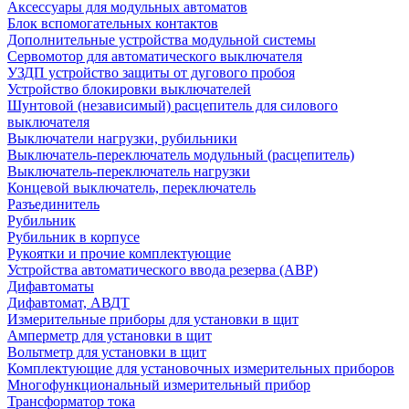
Аксессуары для модульных автоматов
Блок вспомогательных контактов
Дополнительные устройства модульной системы
Сервомотор для автоматического выключателя
УЗДП устройство защиты от дугового пробоя
Устройство блокировки выключателей
Шунтовой (независимый) расцепитель для силового
выключателя
Выключатели нагрузки, рубильники
Выключатель-переключатель модульный (расцепитель)
Выключатель-переключатель нагрузки
Концевой выключатель, переключатель
Разъединитель
Рубильник
Рубильник в корпусе
Рукоятки и прочие комплектующие
Устройства автоматического ввода резерва (АВР)
Дифавтоматы
Дифавтомат, АВДТ
Измерительные приборы для установки в щит
Амперметр для установки в щит
Вольтметр для установки в щит
Комплектующие для установочных измерительных приборов
Многофункциональный измерительный прибор
Трансформатор тока