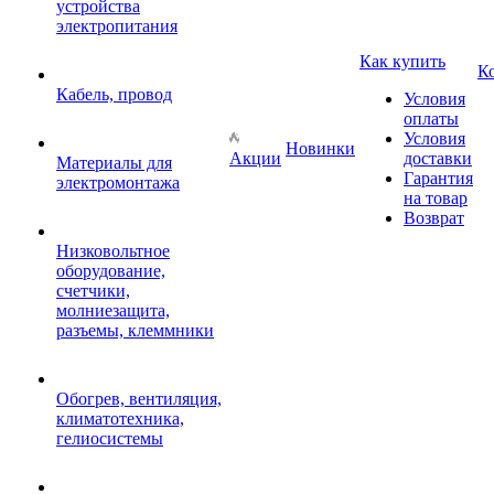
устройства
электропитания
Как купить
К
Кабель, провод
Условия
оплаты
Условия
Новинки
Акции
доставки
Материалы для
Гарантия
электромонтажа
на товар
Возврат
Низковольтное
оборудование,
счетчики,
молниезащита,
разъемы, клеммники
Обогрев, вентиляция,
климатотехника,
гелиосистемы