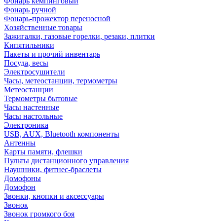
Фонарь кемпинговый
Фонарь ручной
Фонарь-прожектор переносной
Хозяйственные товары
Зажигалки, газовые горелки, резаки, плитки
Кипятильники
Пакеты и прочий инвентарь
Посуда, весы
Электросушители
Часы, метеостанции, термометры
Метеостанции
Термометры бытовые
Часы настенные
Часы настольные
Электроника
USB, AUX, Bluetooth компоненты
Антенны
Карты памяти, флешки
Пульты дистанционного управления
Наушники, фитнес-браслеты
Домофоны
Домофон
Звонки, кнопки и аксессуары
Звонок
Звонок громкого боя