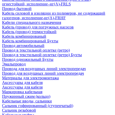
огнестойкий, исполнение–нг(А)-FRLS
Провод бытовой
Кабель силовой в изоляции из полимеров, не содержащий
галогенов, исполнение-нг(А)-FRHF
Кабели специального назначения
Кабель (провод) для погружных насосов
Кабель (провод) термостойкий
Кабель комбинированый
Кабель комбинированый Бухты
Провод автомобильный
Провод в текстильной оплетке (ретро)
Провод в текстильной оплетке (ретро) Бухты
Провод одножильный Бухты
Эмальпровод
Провода для воздушных линий электропередач
Провод для воздушных линий электропередач
Материалы для электромонтажа
Аксессуары для кабеля
Аксессуары для кабеля
Маркировка кабельная
Пружинный сжим (кольцо)
Кабельные вводы, сальники
Сальник гофрированный (ступенчатый)
Сальник резьбовой
Кабельные муфты