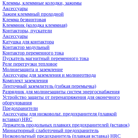
Клеммы, клеммные колодки, зажимы
Аксессуары
Зажим клеммный проходной
Клемма безвинтовая
Клеммник (колодка клеммная)
Контакторы, пускатели
Аксессуары
Катушка для контактора
Контактор модульный
Контактор переменного тока
Пускатель магнитный переменного тока
Реле перегрузки тепловое
Молниезащита и заземление
Аксессуары для заземления и молниеотвода
Комплект заземления
Ленточный заземлитель (гибкая перемычка)
Разрядник для молниезащиты систем энергоснабжения
Устройство защиты от перенапряжения для оконечного
оборудования
Предохранители
Аксессуары для низковольт. предохранителя (плавкой
вставки) HRC
Держатель продольных плавких предохранителей (вставок)
Миниатюрный слаботочный предохранитель
Низковольтный предохранитель (плавкая вставка) HRC