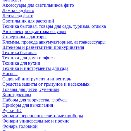
Аксессуары для светильников фито
Лампа свд фито
Лента свд фито
Светильник для растений
Техника бытовая, товары для сада, туризма, отдыха
Автоэлектрика, автоаксессуары
Инверторы, адапторы
Клеммы, провода аккумуляторные, автоаксессуары
Штекеры и разветвители прикуривателя
Техника бытовая
Техника для дома и офиса
Техника для кухни
Техника и инструменты для сада
Насосы
Садовый инструмент и инвентарь
Средства защиты от грызунов и насекомых
Товары для детей, сувениры
Конструкторы
Наборы для творчества, глобусы
Приборы для выжигания
Ручки 3D
Фонари, переносные световые приборы
Фонари универсальные и прочие
Фонарь головной