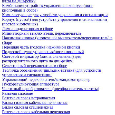
щита на дин-рейку
Комбинация устройств управления в корпусе (пост
кнопочный в сборе)
Комплектующие для устройств управления и сигнализации
Корпус (пустой) для устройств управления и сигнализации
(постов кнопочных)
Лампа индикаторная в сборе
Миниатюрный выключатель, переключатель
Нажимная кнопка (кнопочный выключатель/переключатель) в
сборе
Передняя часть (головка) нажимной кнопки
Подвесной пульт управления/пост кнопочный
Световой индикатор (лампа сигнальная) для
распределительного щита на дин-рейку
Селекторный переключатель в сборе
Табличка обозначения (шильдик-вставка) для устройств
управления и сигнализации
Управляющий переключатель/командоконтроллер
Пускорегулирующая аппаратура
Частотный преобразователь (преобразователь частоты)
Разъемы силовые
Розетка силовая встраиваемая
Вилка силовая кабельная переносная
Вилка силовая стационарная
Розетка силовая кабельная переносная