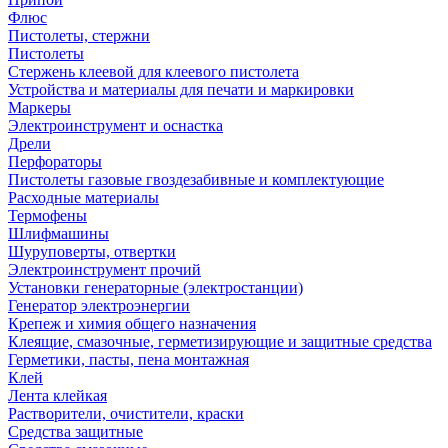
Флюс
Пистолеты, стержни
Пистолеты
Стержень клеевой для клеевого пистолета
Устройства и материалы для печати и маркировки
Маркеры
Электроинструмент и оснастка
Дрели
Перфораторы
Пистолеты газовые гвоздезабивные и комплектующие
Расходные материалы
Термофены
Шлифмашины
Шуруповерты, отвертки
Электроинструмент прочий
Установки генераторные (электростанции)
Генератор электроэнергии
Крепеж и химия общего назначения
Клеящие, смазочные, герметизирующие и защитные средства
Герметики, пасты, пена монтажная
Клей
Лента клейкая
Растворители, очистители, краски
Средства защитные