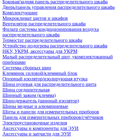
Боковая/задняя панель распределительного шкафа
Дверь/панель управления распределительного шкафа
Комплектующие
Микроклимат щитов и шкафов
Вентилятор распределительного шкафа
Фильтр системы кондиционирования воздуха
распределительного шкафа
Термостат распределительного шкафа
Устройство подогрева распределительного шкафа
НКУ, УКРМ, аксессуары для УКРМ
Малый распределительный щит, укомплектованный
приборами
Системы сборных шин
Клеммник силовой/клеммный блок
Опорный изолятор/изолирующая втулка
Шина нулевая для распределительного щита
Шина соединительная
Шинный зажим (клемма)
Шинодержатель (шинный изолятор)
Шины медные и алюминиевые
Щиты и панели для измерительных приборов
Панель для измерительных приборов/счётчиков
Электроустановочные изделия
Аксессуары и компоненты для ЭУИ
Аксессуары и запчасти для ЭУИ