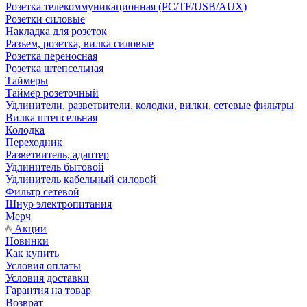
Розетка телекоммуникационная (PC/TF/USB/AUX)
Розетки силовые
Накладка для розеток
Разъем, розетка, вилка силовые
Розетка переносная
Розетка штепсельная
Таймеры
Таймер розеточный
Удлинители, разветвители, колодки, вилки, сетевые фильтры
Вилка штепсельная
Колодка
Переходник
Разветвитель, адаптер
Удлинитель бытовой
Удлинитель кабельный силовой
Фильтр сетевой
Шнур электропитания
Мерч
Акции
Новинки
Как купить
Условия оплаты
Условия доставки
Гарантия на товар
Возврат