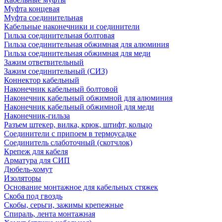
Муфта концевая
Муфта соединительная
Кабельные наконечники и соединители
Гильза соединительная болтовая
Гильза соединительная обжимная для алюминия
Гильза соединительная обжимная для меди
Зажим ответвительный
Зажим соединительный (СИЗ)
Коннектор кабельный
Наконечник кабельный болтовой
Наконечник кабельный обжимной для алюминия
Наконечник кабельный обжимной для меди
Наконечник-гильза
Разъем штекер, вилка, крюк, штифт, кольцо
Соединители с припоем в термоусадке
Соединитель слаботочный (скотчлок)
Крепеж для кабеля
Арматура для СИП
Дюбель-хомут
Изоляторы
Основание монтажное для кабельных стяжек
Скоба под гвоздь
Скобы, серьги, зажимы крепежные
Спираль, лента монтажная