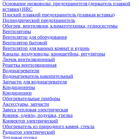
Основание низковольт. предохранителя (держатель плавкой
вставки) HRC
Плоский плавкий предохранитель (плавкая вставка)
Цилиндрический предохранитель
Обогрев, вентиляция, климатотехника, гелиосистемы
Вентиляторы
Вентилятор для оборудования
Вентилятор бытовой
Вентилятор для ванных комнат и кухонь
Каналы, воздуховоды, кроншетйны, регуляторы
Лючок вентиляционный
Решетка вентиляционная
Водонагреватели
Водонагреватель накопительный
Запчасти для водонагревателя
Кондиционеры
Кондиционер
Обогревательные приборы
Аксессуары, запчасти
Завеса тепловая электрическая
Коврик, одеяло, подушка, грелка
Конвектор электрический
Обогреватель из природного камня, стекла
Радиатор электрический
Тепловая пушка