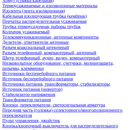
Хомут (стяжка кабельная)
Термоусаживаемые и изоляционные материалы
Изолента (лента изоляционная)
Кабельная изолирующая трубка (кембрик)
Перчатка распределительная усаживаемая
Трубка термоусадочная, наборы трубок
Колпачок усаживаемый
Телекоммуникационные, антенные компоненты
Делители, ответвители антенные
Разъем коаксиальный штекерный
Разъем телефонный, компьютерный, антенный
Шнур телефонный, аудио, видео, компьютерный
Низковольтное оборудование, счетчики, молниезащита,
разъемы, клеммники
Источники бесперебойного питания
Источник бесперебойного питания
Источники питания, трансформаторы, стабилизаторы
Источник питания (инвертор)
Стабилизатор напряжения
Трансформатор питания
Кнопки, переключатели, светосигнальная арматура
Передняя часть (головка) селекторного/многопозиционного
переключателя
Пульт управления, джойстик
Кнопка/кнопочный выключатель для распределительного