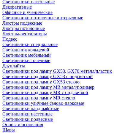
Светильники настольные
Декоративные
Офисные и ученические
Светильники потолочные интерьерные
Люстры подвесные
Люстры потолочные
Люстры-вентиляторы
Подвес
Светильники специальные
Светильник кольцевой
Светильник мебельный
Светильники точечные
Даунлайты
Светильники под лампу GX53, GX70 металл/пластик
Светильники под лампу GX53 с подсветкой
Светильники под лампу GX53 стекло
Светильники под лампу MR металл/полимер
Светильники под лампу MR с подсветкой
Светильники под лампу MR стекло
Светильники уличные садово-парковые
Светильники ландшафтные
Светильники настенные
Светильники подвесные
Опоры и основания
Шары