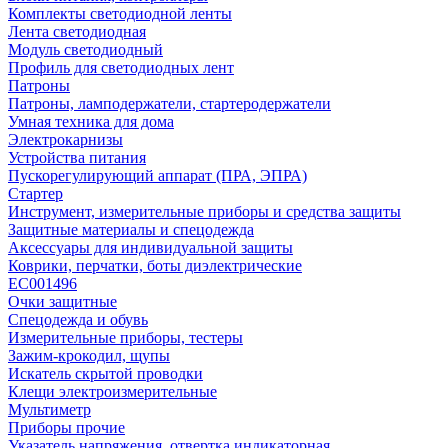
Комплекты светодиодной ленты
Лента светодиодная
Модуль светодиодный
Профиль для светодиодных лент
Патроны
Патроны, ламподержатели, стартеродержатели
Умная техника для дома
Электрокарнизы
Устройства питания
Пускорегулирующий аппарат (ПРА, ЭПРА)
Стартер
Инструмент, измерительные приборы и средства защиты
Защитные материалы и спецодежда
Аксессуары для индивидуальной защиты
Коврики, перчатки, боты диэлектрические
EC001496
Очки защитные
Спецодежда и обувь
Измерительные приборы, тестеры
Зажим-крокодил, щупы
Искатель скрытой проводки
Клещи электроизмерительные
Мультиметр
Приборы прочие
Указатель напряжения, отвертка индикаторная