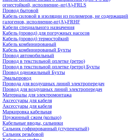
огнестойкий, исполнение–нг(А)-FRLS
Провод бытовой
Кабель силовой в изоляции из полимеров, не содержащий
галогенов, исполнение-нг(А)-FRHF
Кабели специального назначения
Кабель (провод) для погружных насосов
Кабель (провод) термостойкий
Кабель комбинированый
Кабель комбинированый Бухты
Провод автомобильный
Провод в текстильной оплетке (ретро)
Провод в текстильной оплетке (ретро) Бухты
Провод одножильный Бухты
Эмальпровод
Провода для воздушных линий электропередач
Провод для воздушных линий электропередач
Материалы для электромонтажа
Аксессуары для кабеля
Аксессуары для кабеля
Маркировка кабельная
Пружинный сжим (кольцо)
Кабельные вводы, сальники
Сальник гофрированный (ступенчатый)
Сальник резьбовой
Кабельные муфты