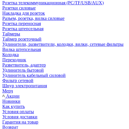
Розетка телекоммуникационная (PC/TF/USB/AUX)
Розетки силовые
Накладка для розеток
Разъем, розетка, вилка силовые
Розетка переносная
Розетка штепсельная
Таймеры
Таймер розеточный
Удлинители, разветвители, колодки, вилки, сетевые фильтры
Вилка штепсельная
Колодка
Переходник
Разветвитель, адаптер
Удлинитель бытовой
Удлинитель кабельный силовой
Фильтр сетевой
Шнур электропитания
Мерч
Акции
Новинки
Как купить
Условия оплаты
Условия доставки
Гарантия на товар
Возврат