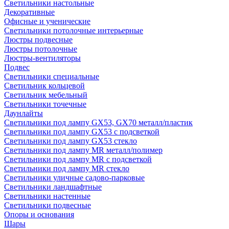
Светильники настольные
Декоративные
Офисные и ученические
Светильники потолочные интерьерные
Люстры подвесные
Люстры потолочные
Люстры-вентиляторы
Подвес
Светильники специальные
Светильник кольцевой
Светильник мебельный
Светильники точечные
Даунлайты
Светильники под лампу GX53, GX70 металл/пластик
Светильники под лампу GX53 с подсветкой
Светильники под лампу GX53 стекло
Светильники под лампу MR металл/полимер
Светильники под лампу MR с подсветкой
Светильники под лампу MR стекло
Светильники уличные садово-парковые
Светильники ландшафтные
Светильники настенные
Светильники подвесные
Опоры и основания
Шары