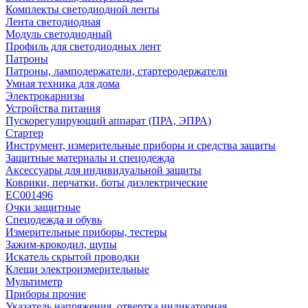
Комплекты светодиодной ленты
Лента светодиодная
Модуль светодиодный
Профиль для светодиодных лент
Патроны
Патроны, ламподержатели, стартеродержатели
Умная техника для дома
Электрокарнизы
Устройства питания
Пускорегулирующий аппарат (ПРА, ЭПРА)
Стартер
Инструмент, измерительные приборы и средства защиты
Защитные материалы и спецодежда
Аксессуары для индивидуальной защиты
Коврики, перчатки, боты диэлектрические
EC001496
Очки защитные
Спецодежда и обувь
Измерительные приборы, тестеры
Зажим-крокодил, щупы
Искатель скрытой проводки
Клещи электроизмерительные
Мультиметр
Приборы прочие
Указатель напряжения, отвертка индикаторная