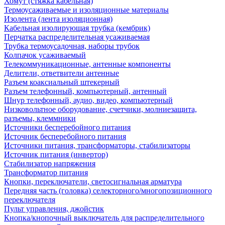
Хомут (стяжка кабельная)
Термоусаживаемые и изоляционные материалы
Изолента (лента изоляционная)
Кабельная изолирующая трубка (кембрик)
Перчатка распределительная усаживаемая
Трубка термоусадочная, наборы трубок
Колпачок усаживаемый
Телекоммуникационные, антенные компоненты
Делители, ответвители антенные
Разъем коаксиальный штекерный
Разъем телефонный, компьютерный, антенный
Шнур телефонный, аудио, видео, компьютерный
Низковольтное оборудование, счетчики, молниезащита,
разъемы, клеммники
Источники бесперебойного питания
Источник бесперебойного питания
Источники питания, трансформаторы, стабилизаторы
Источник питания (инвертор)
Стабилизатор напряжения
Трансформатор питания
Кнопки, переключатели, светосигнальная арматура
Передняя часть (головка) селекторного/многопозиционного
переключателя
Пульт управления, джойстик
Кнопка/кнопочный выключатель для распределительного