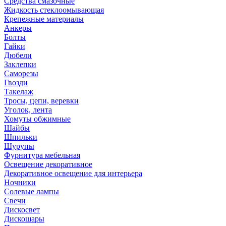
Средства смазочные
Жидкость стеклоомывающая
Крепежные материалы
Анкеры
Болты
Гайки
Дюбели
Заклепки
Саморезы
Гвозди
Такелаж
Тросы, цепи, веревки
Уголок, лента
Хомуты обжимные
Шайбы
Шпильки
Шурупы
Фурнитура мебельная
Освещение декоративное
Декоративное освещение для интерьера
Ночники
Солевые лампы
Свечи
Дискосвет
Дискошары