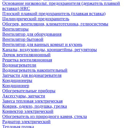
Основание низковольт. предохранителя (держатель плавкой
вставки) HRC
Плоский плавкий предохранитель (плавкая вставка)
Цилиндрический предохранитель
Обогрев, вентиляция, климатотехника, гелиосистемы
Вентиляторы
Вентилятор для оборудования
Вентилятор бытовой
Вентилятор для ванных комнат и кухонь
Каналы, воздуховоды, кроншетйны, регуляторы
Лючок вентиляционный
Решетка вентиляционная
Водонагреватели
Водонагреватель накопительный
Запчасти для водонагревателя
Кондиционеры
Кондиционер
Обогревательные приборы
Аксессуары, запчасти
Завеса тепловая электрическая
Коврик, одеяло, подушка, грелка
Конвектор электрический
Обогреватель из природного камня, стекла
Радиатор электрический
Тепловая пушка