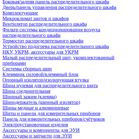
Боковая/задняя панель распределительного шкафа
Дверь/панель управления распределительного шкафа
Комплектующие
Микроклимат щитов и шкафов
Вентилятор распределительного шкафа
Фильтр системы кондиционирования воздуха
распределительного шкафа
Термостат распределительного шкафа
Устройство подогрева распределительного шкафа
НКУ, УКРМ, аксессуары для УКРМ
Малый распределительный щит, укомплектованный
приборами
Системы сборных шин
Клеммник силовой/клеммный блок
Опорный изолятор/изолирующая втулка
Шина нулевая для распределительного щита
Шина соединительная
Шинный зажим (клемма)
Шинодержатель (шинный изолятор)
Шины медные и алюминиевые
Щиты и панели для измерительных приборов
Панель для измерительных приборов/счётчиков
Электроустановочные изделия
Аксессуары и компоненты для ЭУИ
Аксессуары и запчасти для ЭУИ