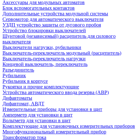
Аксессуары для модульных автоматов
Блок вспомогательных контактов
Дополнительные устройства модульной системы
Сервомотор для автоматического выключателя
УЗДП устройство защиты от дугового пробоя
Устройство блокировки выключателей
Шунтовой (независимый) расцепитель для силового
выключателя
Выключатели нагрузки, рубильники
Выключатель-переключатель модульный (расцепитель)
Выключатель-переключатель нагрузки
Концевой выключатель, переключатель
Разъединитель
Рубильник
Рубильник в корпусе
Рукоятки и прочие комплектующие
Устройства автоматического ввода резерва (АВР)
Дифавтоматы
Дифавтомат, АВДТ
Измерительные приборы для установки в щит
Амперметр для установки в щит
Вольтметр для установки в щит
Комплектующие для установочных измерительных приборов
Многофункциональный измерительный прибор
Трансформатор тока