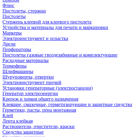
Флюс
Пистолеты, стержни
Пистолеты
Стержень клеевой для клеевого пистолета
Устройства и материалы для печати и маркировки
Маркеры
Электроинструмент и оснастка
Дрели
Перфораторы
Пистолеты газовые гвоздезабивные и комплектующие
Расходные материалы
Термофены
Шлифмашины
Шуруповерты, отвертки
Электроинструмент прочий
Установки генераторные (электростанции)
Генератор электроэнергии
Крепеж и химия общего назначения
Клеящие, смазочные, герметизирующие и защитные средства
Герметики, пасты, пена монтажная
Клей
Лента клейкая
Растворители, очистители, краски
Средства защитные