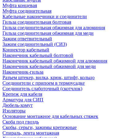
Муфта концевая
Муфта соединительная
Кабельные наконечники и соединители
Гильза соединительная болтовая
Гильза соединительная обжимная для алюминия
Гильза соединительная обжимная для меди
Зажим ответвительный
Зажим соединительный (СИЗ)
Коннектор кабельный
Наконечник кабельный болтовой
Наконечник кабельный обжимной для алюминия
Наконечник кабельный обжимной для меди
Наконечник-гильза
Разъем штекер, вилка, крюк, штифт, кольцо
Соединители с припоем в термоусадке
Соединитель слаботочный (скотчлок)
Крепеж для кабеля
Арматура для СИП
Дюбель-хомут
Изоляторы
Основание монтажное для кабельных стяжек
Скоба под гвоздь
Скобы, серьги, зажимы крепежные
Спираль, лента монтажная