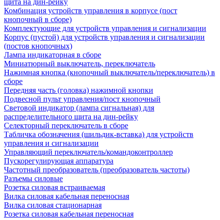
щита на дин-рейку
Комбинация устройств управления в корпусе (пост
кнопочный в сборе)
Комплектующие для устройств управления и сигнализации
Корпус (пустой) для устройств управления и сигнализации
(постов кнопочных)
Лампа индикаторная в сборе
Миниатюрный выключатель, переключатель
Нажимная кнопка (кнопочный выключатель/переключатель) в
сборе
Передняя часть (головка) нажимной кнопки
Подвесной пульт управления/пост кнопочный
Световой индикатор (лампа сигнальная) для
распределительного щита на дин-рейку
Селекторный переключатель в сборе
Табличка обозначения (шильдик-вставка) для устройств
управления и сигнализации
Управляющий переключатель/командоконтроллер
Пускорегулирующая аппаратура
Частотный преобразователь (преобразователь частоты)
Разъемы силовые
Розетка силовая встраиваемая
Вилка силовая кабельная переносная
Вилка силовая стационарная
Розетка силовая кабельная переносная