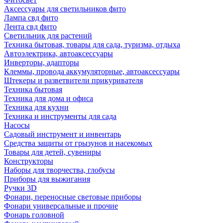
Аксессуары для светильников фито
Лампа свд фито
Лента свд фито
Светильник для растений
Техника бытовая, товары для сада, туризма, отдыха
Автоэлектрика, автоаксессуары
Инверторы, адапторы
Клеммы, провода аккумуляторные, автоаксессуары
Штекеры и разветвители прикуривателя
Техника бытовая
Техника для дома и офиса
Техника для кухни
Техника и инструменты для сада
Насосы
Садовый инструмент и инвентарь
Средства защиты от грызунов и насекомых
Товары для детей, сувениры
Конструкторы
Наборы для творчества, глобусы
Приборы для выжигания
Ручки 3D
Фонари, переносные световые приборы
Фонари универсальные и прочие
Фонарь головной