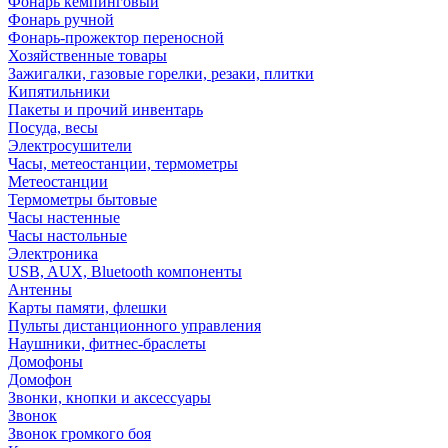
Фонарь кемпинговый
Фонарь ручной
Фонарь-прожектор переносной
Хозяйственные товары
Зажигалки, газовые горелки, резаки, плитки
Кипятильники
Пакеты и прочий инвентарь
Посуда, весы
Электросушители
Часы, метеостанции, термометры
Метеостанции
Термометры бытовые
Часы настенные
Часы настольные
Электроника
USB, AUX, Bluetooth компоненты
Антенны
Карты памяти, флешки
Пульты дистанционного управления
Наушники, фитнес-браслеты
Домофоны
Домофон
Звонки, кнопки и аксессуары
Звонок
Звонок громкого боя