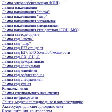
Лампа энергосберегающая (КЛЛ)
Лампы накаливания
Лампа накаливания "свеча"
Лампа накаливания "шар"
Лампа накаливания зеркальная
Лампа накаливания специальная
Лампа накаливания стандартная (ЛОН, МО)
Лампы светодиодные
Лампа свд "свеча"
Лампа свд "шар"
Лампа свд E27 стандарт
Лампа свд E27, Е40 большой мощности
Лампа свд GX, GU, G
Лампа свд декоративная
Лампа свд капсульная
Лампа свд линейная
Лампа свд рефлекторная
Лампа свд специальная
Лампа свд умная
Комплект ламп
Лампы специального назначения
Лампа инфракрасная
Ленты, модули светодиодные и комлектующие
Аксессуары для светодиодных лент
Блоки питания, контроллеры