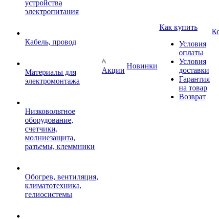
устройства
электропитания
Как купить
К
Кабель, провод
Условия
оплаты
Условия
Новинки
Акции
доставки
Материалы для
Гарантия
электромонтажа
на товар
Возврат
Низковольтное
оборудование,
счетчики,
молниезащита,
разъемы, клеммники
Обогрев, вентиляция,
климатотехника,
гелиосистемы