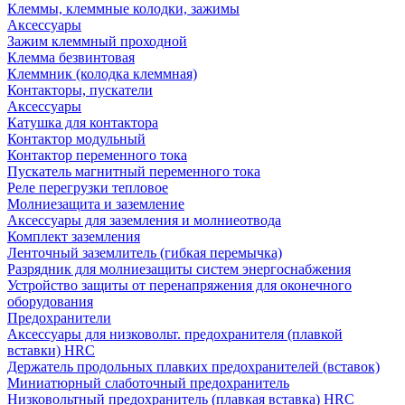
Клеммы, клеммные колодки, зажимы
Аксессуары
Зажим клеммный проходной
Клемма безвинтовая
Клеммник (колодка клеммная)
Контакторы, пускатели
Аксессуары
Катушка для контактора
Контактор модульный
Контактор переменного тока
Пускатель магнитный переменного тока
Реле перегрузки тепловое
Молниезащита и заземление
Аксессуары для заземления и молниеотвода
Комплект заземления
Ленточный заземлитель (гибкая перемычка)
Разрядник для молниезащиты систем энергоснабжения
Устройство защиты от перенапряжения для оконечного
оборудования
Предохранители
Аксессуары для низковольт. предохранителя (плавкой
вставки) HRC
Держатель продольных плавких предохранителей (вставок)
Миниатюрный слаботочный предохранитель
Низковольтный предохранитель (плавкая вставка) HRC