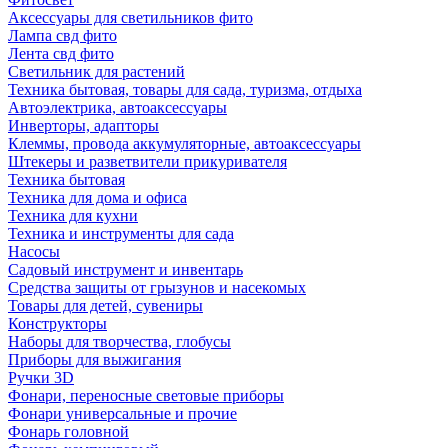
Аксессуары для светильников фито
Лампа свд фито
Лента свд фито
Светильник для растений
Техника бытовая, товары для сада, туризма, отдыха
Автоэлектрика, автоаксессуары
Инверторы, адапторы
Клеммы, провода аккумуляторные, автоаксессуары
Штекеры и разветвители прикуривателя
Техника бытовая
Техника для дома и офиса
Техника для кухни
Техника и инструменты для сада
Насосы
Садовый инструмент и инвентарь
Средства защиты от грызунов и насекомых
Товары для детей, сувениры
Конструкторы
Наборы для творчества, глобусы
Приборы для выжигания
Ручки 3D
Фонари, переносные световые приборы
Фонари универсальные и прочие
Фонарь головной