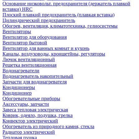
Основание низковольт. предохранителя (держатель плавкой
вставки) HRC
Плоский плавкий предохранитель (плавкая вставка)
Цилиндрический предохранитель
Обогрев, вентиляция, климатотехника, гелиосистемы
Вентиляторы
Вентилятор для оборудования
Вентилятор бытовой
Вентилятор для ванных комнат и кухонь
Каналы, воздуховоды, кроншетйны, регуляторы
Лючок вентиляционный
Решетка вентиляционная
Водонагреватели
Водонагреватель накопительный
Запчасти для водонагревателя
Кондиционеры
Кондиционер
Обогревательные приборы
Аксессуары, запчасти
Завеса тепловая электрическая
Коврик, одеяло, подушка, грелка
Конвектор электрический
Обогреватель из природного камня, стекла
Радиатор электрический
Тепловая пушка