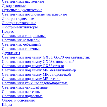
Светильники настольные
Декоративные
Офисные и ученические
Светильники потолочные интерьерные
Люстры подвесные
Люстры потолочные
Люстры-вентиляторы
Подвес
Светильники специальные
Светильник кольцевой
Светильник мебельный
Светильники точечные
Даунлайты
Светильники под лампу GX53, GX70 металл/пластик
Светильники под лампу GX53 с подсветкой
Светильники под лампу GX53 стекло
Светильники под лампу MR металл/полимер
Светильники под лампу MR с подсветкой
Светильники под лампу MR стекло
Светильники уличные садово-парковые
Светильники ландшафтные
Светильники настенные
Светильники подвесные
Опоры и основания
Шары