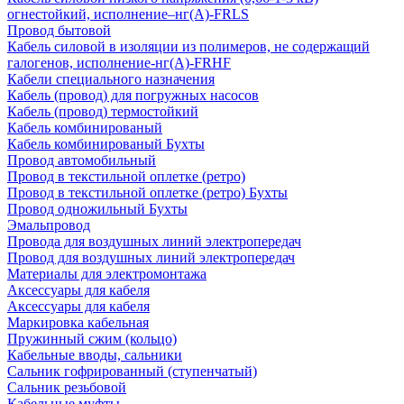
огнестойкий, исполнение–нг(А)-FRLS
Провод бытовой
Кабель силовой в изоляции из полимеров, не содержащий
галогенов, исполнение-нг(А)-FRHF
Кабели специального назначения
Кабель (провод) для погружных насосов
Кабель (провод) термостойкий
Кабель комбинированый
Кабель комбинированый Бухты
Провод автомобильный
Провод в текстильной оплетке (ретро)
Провод в текстильной оплетке (ретро) Бухты
Провод одножильный Бухты
Эмальпровод
Провода для воздушных линий электропередач
Провод для воздушных линий электропередач
Материалы для электромонтажа
Аксессуары для кабеля
Аксессуары для кабеля
Маркировка кабельная
Пружинный сжим (кольцо)
Кабельные вводы, сальники
Сальник гофрированный (ступенчатый)
Сальник резьбовой
Кабельные муфты