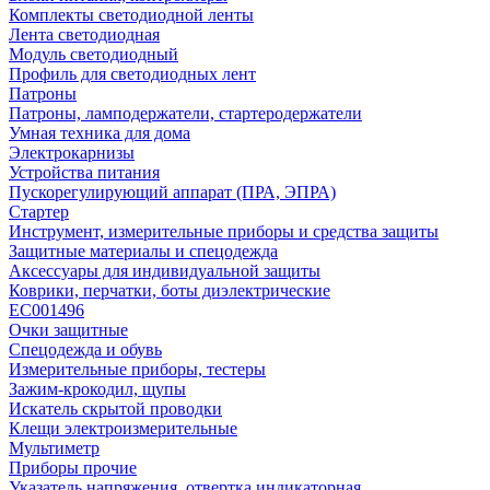
Комплекты светодиодной ленты
Лента светодиодная
Модуль светодиодный
Профиль для светодиодных лент
Патроны
Патроны, ламподержатели, стартеродержатели
Умная техника для дома
Электрокарнизы
Устройства питания
Пускорегулирующий аппарат (ПРА, ЭПРА)
Стартер
Инструмент, измерительные приборы и средства защиты
Защитные материалы и спецодежда
Аксессуары для индивидуальной защиты
Коврики, перчатки, боты диэлектрические
EC001496
Очки защитные
Спецодежда и обувь
Измерительные приборы, тестеры
Зажим-крокодил, щупы
Искатель скрытой проводки
Клещи электроизмерительные
Мультиметр
Приборы прочие
Указатель напряжения, отвертка индикаторная