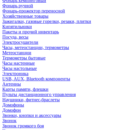
Фонарь кемпинговый
Фонарь ручной
Фонарь-прожектор переносной
Хозяйственные товары
Зажигалки, газовые горелки, резаки, плитки
Кипятильники
Пакеты и прочий инвентарь
Посуда, весы
Электросушители
Часы, метеостанции, термометры
Метеостанции
Термометры бытовые
Часы настенные
Часы настольные
Электроника
USB, AUX, Bluetooth компоненты
Антенны
Карты памяти, флешки
Пульты дистанционного управления
Наушники, фитнес-браслеты
Домофоны
Домофон
Звонки, кнопки и аксессуары
Звонок
Звонок громкого боя