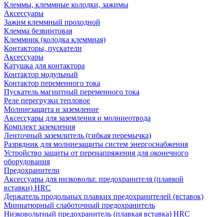
Клеммы, клеммные колодки, зажимы
Аксессуары
Зажим клеммный проходной
Клемма безвинтовая
Клеммник (колодка клеммная)
Контакторы, пускатели
Аксессуары
Катушка для контактора
Контактор модульный
Контактор переменного тока
Пускатель магнитный переменного тока
Реле перегрузки тепловое
Молниезащита и заземление
Аксессуары для заземления и молниеотвода
Комплект заземления
Ленточный заземлитель (гибкая перемычка)
Разрядник для молниезащиты систем энергоснабжения
Устройство защиты от перенапряжения для оконечного
оборудования
Предохранители
Аксессуары для низковольт. предохранителя (плавкой
вставки) HRC
Держатель продольных плавких предохранителей (вставок)
Миниатюрный слаботочный предохранитель
Низковольтный предохранитель (плавкая вставка) HRC