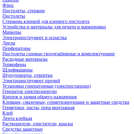
Флюс
Пистолеты, стержни
Пистолеты
Стержень клеевой для клеевого пистолета
Устройства и материалы для печати и маркировки
Маркеры
Электроинструмент и оснастка
Дрели
Перфораторы
Пистолеты газовые гвоздезабивные и комплектующие
Расходные материалы
Термофены
Шлифмашины
Шуруповерты, отвертки
Электроинструмент прочий
Установки генераторные (электростанции)
Генератор электроэнергии
Крепеж и химия общего назначения
Клеящие, смазочные, герметизирующие и защитные средства
Герметики, пасты, пена монтажная
Клей
Лента клейкая
Растворители, очистители, краски
Средства защитные