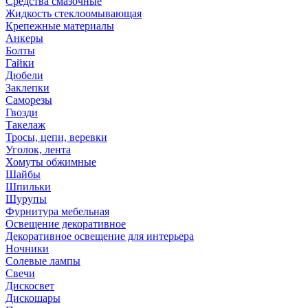
Средства смазочные
Жидкость стеклоомывающая
Крепежные материалы
Анкеры
Болты
Гайки
Дюбели
Заклепки
Саморезы
Гвозди
Такелаж
Тросы, цепи, веревки
Уголок, лента
Хомуты обжимные
Шайбы
Шпильки
Шурупы
Фурнитура мебельная
Освещение декоративное
Декоративное освещение для интерьера
Ночники
Солевые лампы
Свечи
Дискосвет
Дискошары