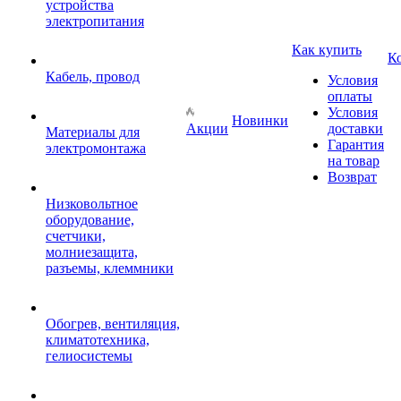
устройства
электропитания
Как купить
К
Кабель, провод
Условия
оплаты
Условия
Новинки
Акции
доставки
Материалы для
Гарантия
электромонтажа
на товар
Возврат
Низковольтное
оборудование,
счетчики,
молниезащита,
разъемы, клеммники
Обогрев, вентиляция,
климатотехника,
гелиосистемы