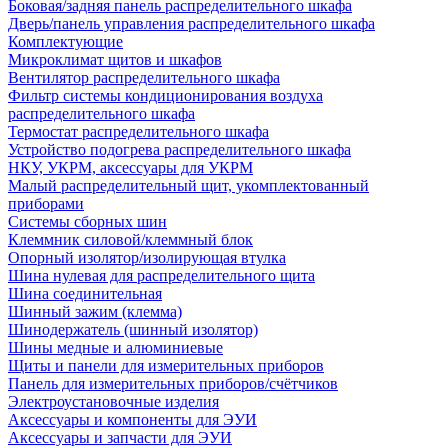
Боковая/задняя панель распределительного шкафа
Дверь/панель управления распределительного шкафа
Комплектующие
Микроклимат щитов и шкафов
Вентилятор распределительного шкафа
Фильтр системы кондиционирования воздуха
распределительного шкафа
Термостат распределительного шкафа
Устройство подогрева распределительного шкафа
НКУ, УКРМ, аксессуары для УКРМ
Малый распределительный щит, укомплектованный
приборами
Системы сборных шин
Клеммник силовой/клеммный блок
Опорный изолятор/изолирующая втулка
Шина нулевая для распределительного щита
Шина соединительная
Шинный зажим (клемма)
Шинодержатель (шинный изолятор)
Шины медные и алюминиевые
Щиты и панели для измерительных приборов
Панель для измерительных приборов/счётчиков
Электроустановочные изделия
Аксессуары и компоненты для ЭУИ
Аксессуары и запчасти для ЭУИ