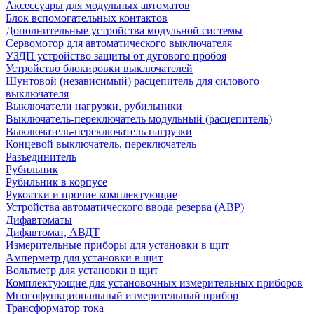
Аксессуары для модульных автоматов
Блок вспомогательных контактов
Дополнительные устройства модульной системы
Сервомотор для автоматического выключателя
УЗДП устройство защиты от дугового пробоя
Устройство блокировки выключателей
Шунтовой (независимый) расцепитель для силового
выключателя
Выключатели нагрузки, рубильники
Выключатель-переключатель модульный (расцепитель)
Выключатель-переключатель нагрузки
Концевой выключатель, переключатель
Разъединитель
Рубильник
Рубильник в корпусе
Рукоятки и прочие комплектующие
Устройства автоматического ввода резерва (АВР)
Дифавтоматы
Дифавтомат, АВДТ
Измерительные приборы для установки в щит
Амперметр для установки в щит
Вольтметр для установки в щит
Комплектующие для установочных измерительных приборов
Многофункциональный измерительный прибор
Трансформатор тока