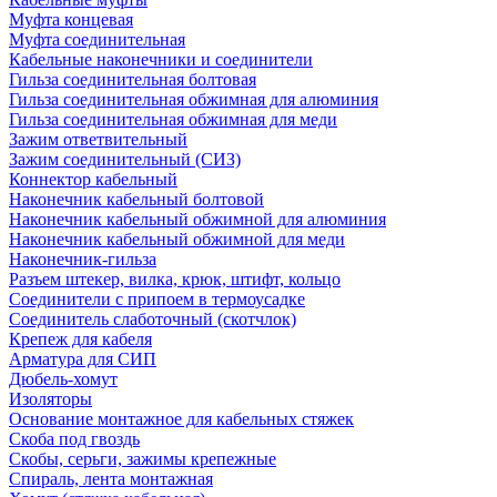
Муфта концевая
Муфта соединительная
Кабельные наконечники и соединители
Гильза соединительная болтовая
Гильза соединительная обжимная для алюминия
Гильза соединительная обжимная для меди
Зажим ответвительный
Зажим соединительный (СИЗ)
Коннектор кабельный
Наконечник кабельный болтовой
Наконечник кабельный обжимной для алюминия
Наконечник кабельный обжимной для меди
Наконечник-гильза
Разъем штекер, вилка, крюк, штифт, кольцо
Соединители с припоем в термоусадке
Соединитель слаботочный (скотчлок)
Крепеж для кабеля
Арматура для СИП
Дюбель-хомут
Изоляторы
Основание монтажное для кабельных стяжек
Скоба под гвоздь
Скобы, серьги, зажимы крепежные
Спираль, лента монтажная