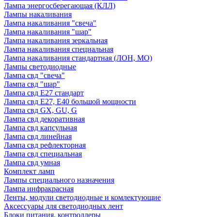
Лампа энергосберегающая (КЛЛ)
Лампы накаливания
Лампа накаливания "свеча"
Лампа накаливания "шар"
Лампа накаливания зеркальная
Лампа накаливания специальная
Лампа накаливания стандартная (ЛОН, МО)
Лампы светодиодные
Лампа свд "свеча"
Лампа свд "шар"
Лампа свд E27 стандарт
Лампа свд E27, Е40 большой мощности
Лампа свд GX, GU, G
Лампа свд декоративная
Лампа свд капсульная
Лампа свд линейная
Лампа свд рефлекторная
Лампа свд специальная
Лампа свд умная
Комплект ламп
Лампы специального назначения
Лампа инфракрасная
Ленты, модули светодиодные и комлектующие
Аксессуары для светодиодных лент
Блоки питания, контроллеры