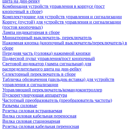
щита на дин-рейку
Комбинация устройств управления в корпусе (пост
кнопочный в сборе)
Комплектующие для устройств управления и сигнализации
Корпус (пустой) для устройств управления и сигнализации
(постов кнопочных)
Лампа индикаторная в сборе
Миниатюрный выключатель, переключатель
Нажимная кнопка (кнопочный выключатель/переключатель) в
сборе
Передняя часть (головка) нажимной кнопки
Подвесной пульт управления/пост кнопочный
Световой индикатор (лампа сигнальная) для
распределительного щита на дин-рейку
Селекторный переключатель в сборе
Табличка обозначения (шильдик-вставка) для устройств
управления и сигнализации
Управляющий переключатель/командоконтроллер
Пускорегулирующая аппаратура
Частотный преобразователь (преобразователь частоты)
Разъемы силовые
Розетка силовая встраиваемая
Вилка силовая кабельная переносная
Вилка силовая стационарная
Розетка силовая кабельная переносная