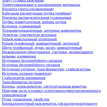
Хомут (стяжка кабельная)
Термоусаживаемые и изоляционные материалы
Изолента (лента изоляционная)
Кабельная изолирующая трубка (кембрик)
Перчатка распределительная усаживаемая
Трубка термоусадочная, наборы трубок
Колпачок усаживаемый
Телекоммуникационные, антенные компоненты
Делители, ответвители антенные
Разъем коаксиальный штекерный
Разъем телефонный, компьютерный, антенный
Шнур телефонный, аудио, видео, компьютерный
Низковольтное оборудование, счетчики, молниезащита,
разъемы, клеммники
Источники бесперебойного питания
Источник бесперебойного питания
Источники питания, трансформаторы, стабилизаторы
Источник питания (инвертор)
Стабилизатор напряжения
Трансформатор питания
Кнопки, переключатели, светосигнальная арматура
Передняя часть (головка) селекторного/многопозиционного
переключателя
Пульт управления, джойстик
Кнопка/кнопочный выключатель для распределительного