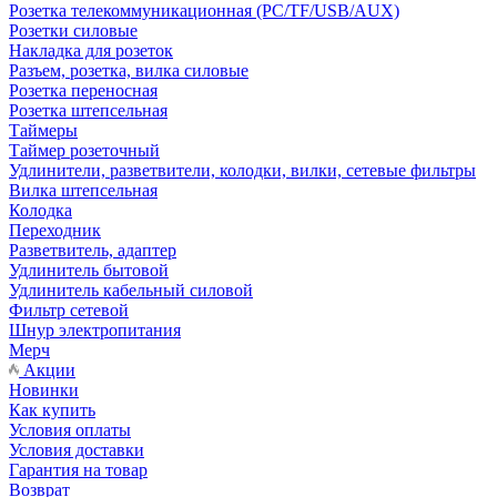
Розетка телекоммуникационная (PC/TF/USB/AUX)
Розетки силовые
Накладка для розеток
Разъем, розетка, вилка силовые
Розетка переносная
Розетка штепсельная
Таймеры
Таймер розеточный
Удлинители, разветвители, колодки, вилки, сетевые фильтры
Вилка штепсельная
Колодка
Переходник
Разветвитель, адаптер
Удлинитель бытовой
Удлинитель кабельный силовой
Фильтр сетевой
Шнур электропитания
Мерч
Акции
Новинки
Как купить
Условия оплаты
Условия доставки
Гарантия на товар
Возврат