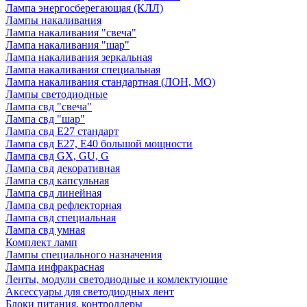
Лампа энергосберегающая (КЛЛ)
Лампы накаливания
Лампа накаливания "свеча"
Лампа накаливания "шар"
Лампа накаливания зеркальная
Лампа накаливания специальная
Лампа накаливания стандартная (ЛОН, МО)
Лампы светодиодные
Лампа свд "свеча"
Лампа свд "шар"
Лампа свд E27 стандарт
Лампа свд E27, Е40 большой мощности
Лампа свд GX, GU, G
Лампа свд декоративная
Лампа свд капсульная
Лампа свд линейная
Лампа свд рефлекторная
Лампа свд специальная
Лампа свд умная
Комплект ламп
Лампы специального назначения
Лампа инфракрасная
Ленты, модули светодиодные и комлектующие
Аксессуары для светодиодных лент
Блоки питания, контроллеры