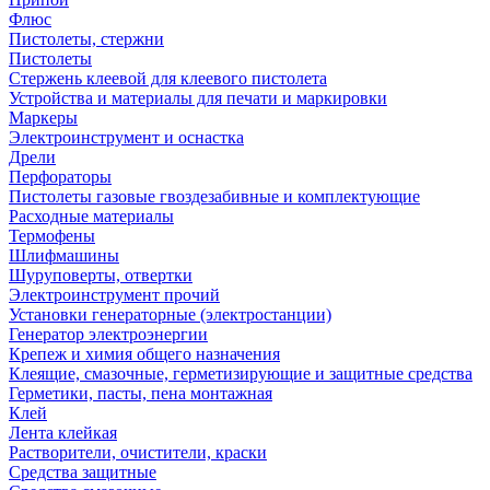
Флюс
Пистолеты, стержни
Пистолеты
Стержень клеевой для клеевого пистолета
Устройства и материалы для печати и маркировки
Маркеры
Электроинструмент и оснастка
Дрели
Перфораторы
Пистолеты газовые гвоздезабивные и комплектующие
Расходные материалы
Термофены
Шлифмашины
Шуруповерты, отвертки
Электроинструмент прочий
Установки генераторные (электростанции)
Генератор электроэнергии
Крепеж и химия общего назначения
Клеящие, смазочные, герметизирующие и защитные средства
Герметики, пасты, пена монтажная
Клей
Лента клейкая
Растворители, очистители, краски
Средства защитные