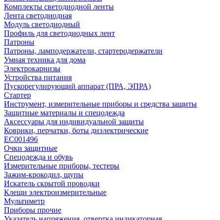
Комплекты светодиодной ленты
Лента светодиодная
Модуль светодиодный
Профиль для светодиодных лент
Патроны
Патроны, ламподержатели, стартеродержатели
Умная техника для дома
Электрокарнизы
Устройства питания
Пускорегулирующий аппарат (ПРА, ЭПРА)
Стартер
Инструмент, измерительные приборы и средства защиты
Защитные материалы и спецодежда
Аксессуары для индивидуальной защиты
Коврики, перчатки, боты диэлектрические
EC001496
Очки защитные
Спецодежда и обувь
Измерительные приборы, тестеры
Зажим-крокодил, щупы
Искатель скрытой проводки
Клещи электроизмерительные
Мультиметр
Приборы прочие
Указатель напряжения, отвертка индикаторная