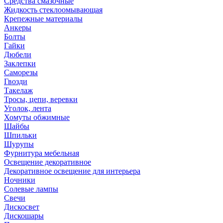
Средства смазочные
Жидкость стеклоомывающая
Крепежные материалы
Анкеры
Болты
Гайки
Дюбели
Заклепки
Саморезы
Гвозди
Такелаж
Тросы, цепи, веревки
Уголок, лента
Хомуты обжимные
Шайбы
Шпильки
Шурупы
Фурнитура мебельная
Освещение декоративное
Декоративное освещение для интерьера
Ночники
Солевые лампы
Свечи
Дискосвет
Дискошары