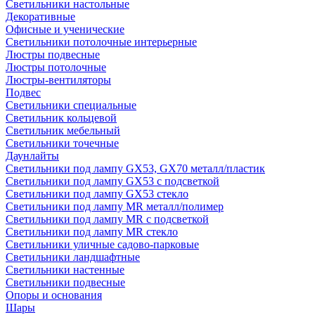
Светильники настольные
Декоративные
Офисные и ученические
Светильники потолочные интерьерные
Люстры подвесные
Люстры потолочные
Люстры-вентиляторы
Подвес
Светильники специальные
Светильник кольцевой
Светильник мебельный
Светильники точечные
Даунлайты
Светильники под лампу GX53, GX70 металл/пластик
Светильники под лампу GX53 с подсветкой
Светильники под лампу GX53 стекло
Светильники под лампу MR металл/полимер
Светильники под лампу MR с подсветкой
Светильники под лампу MR стекло
Светильники уличные садово-парковые
Светильники ландшафтные
Светильники настенные
Светильники подвесные
Опоры и основания
Шары