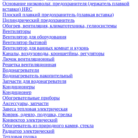
Основание низковольт. предохранителя (держатель плавкой
вставки) HRC
Плоский плавкий предохранитель (плавкая вставка)
Цилиндрический предохранитель
Обогрев, вентиляция, климатотехника, гелиосистемы
Вентиляторы
Вентилятор для оборудования
Вентилятор бытовой
Вентилятор для ванных комнат и кухонь
Каналы, воздуховоды, кроншетйны, регуляторы
Лючок вентиляционный
Решетка вентиляционная
Водонагреватели
Водонагреватель накопительный
Запчасти для водонагревателя
Кондиционеры
Кондиционер
Обогревательные приборы
Аксессуары, запчасти
Завеса тепловая электрическая
Коврик, одеяло, подушка, грелка
Конвектор электрический
Обогреватель из природного камня, стекла
Радиатор электрический
Тепловая пушка