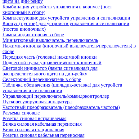
щита на дин-рейку
Комбинация устройств управления в корпусе (пост
кнопочный в сборе)
Комплектующие для устройств управления и сигнализации
Корпус (пустой) для устройств управления и сигнализации
(постов кнопочных)
Лампа индикаторная в сборе
Миниатюрный выключатель, переключатель
Нажимная кнопка (кнопочный выключатель/переключатель) в
сборе
Передняя часть (головка) нажимной кнопки
Подвесной пульт управления/пост кнопочный
Световой индикатор (лампа сигнальная) для
распределительного щита на дин-рейку
Селекторный переключатель в сборе
Табличка обозначения (шильдик-вставка) для устройств
управления и сигнализации
Управляющий переключатель/командоконтроллер
Пускорегулирующая аппаратура
Частотный преобразователь (преобразователь частоты)
Разъемы силовые
Розетка силовая встраиваемая
Вилка силовая кабельная переносная
Вилка силовая стационарная
Розетка силовая кабельная переносная