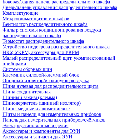
Боковая/задняя панель распределительного шкафа
Дверь/панель управления распределительного шкафа
Комплектующие
Микроклимат щитов и шкафов
Вентилятор распределительного шкафа
Фильтр системы кондиционирования воздуха
распределительного шкафа
Термостат распределительного шкафа
Устройство подогрева распределительного шкафа
НКУ, УКРМ, аксессуары для УКРМ
Малый распределительный щит, укомплектованный
приборами
Системы сборных шин
Клеммник силовой/клеммный блок
Опорный изолятор/изолирующая втулка
Шина нулевая для распределительного щита
Шина соединительная
Шинный зажим (клемма)
Шинодержатель (шинный изолятор)
Шины медные и алюминиевые
Щиты и панели для измерительных приборов
Панель для измерительных приборов/счётчиков
Электроустановочные изделия
Аксессуары и компоненты для ЭУИ
Аксессуары и запчасти для ЭУИ