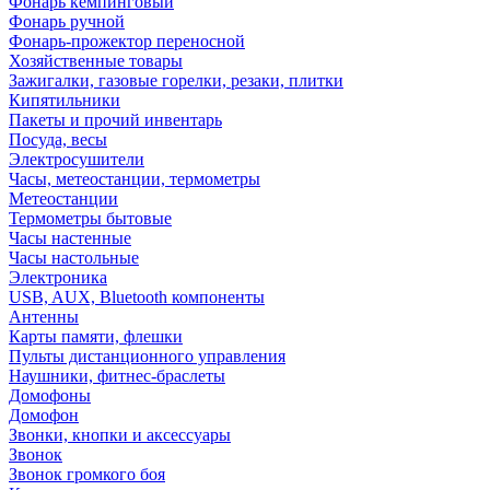
Фонарь кемпинговый
Фонарь ручной
Фонарь-прожектор переносной
Хозяйственные товары
Зажигалки, газовые горелки, резаки, плитки
Кипятильники
Пакеты и прочий инвентарь
Посуда, весы
Электросушители
Часы, метеостанции, термометры
Метеостанции
Термометры бытовые
Часы настенные
Часы настольные
Электроника
USB, AUX, Bluetooth компоненты
Антенны
Карты памяти, флешки
Пульты дистанционного управления
Наушники, фитнес-браслеты
Домофоны
Домофон
Звонки, кнопки и аксессуары
Звонок
Звонок громкого боя