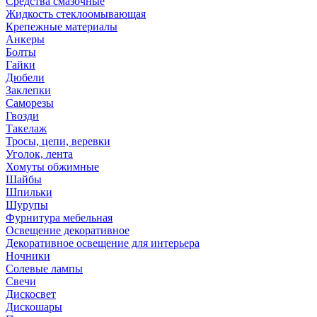
Средства смазочные
Жидкость стеклоомывающая
Крепежные материалы
Анкеры
Болты
Гайки
Дюбели
Заклепки
Саморезы
Гвозди
Такелаж
Тросы, цепи, веревки
Уголок, лента
Хомуты обжимные
Шайбы
Шпильки
Шурупы
Фурнитура мебельная
Освещение декоративное
Декоративное освещение для интерьера
Ночники
Солевые лампы
Свечи
Дискосвет
Дискошары