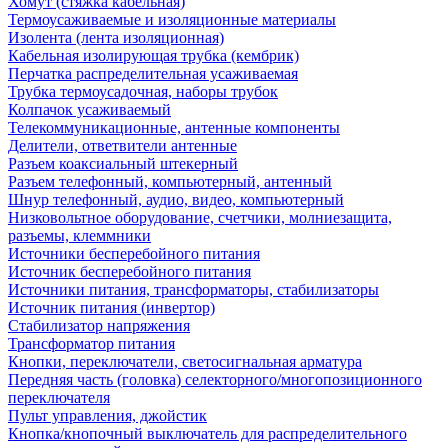
Хомут (стяжка кабельная)
Термоусаживаемые и изоляционные материалы
Изолента (лента изоляционная)
Кабельная изолирующая трубка (кембрик)
Перчатка распределительная усаживаемая
Трубка термоусадочная, наборы трубок
Колпачок усаживаемый
Телекоммуникационные, антенные компоненты
Делители, ответвители антенные
Разъем коаксиальный штекерный
Разъем телефонный, компьютерный, антенный
Шнур телефонный, аудио, видео, компьютерный
Низковольтное оборудование, счетчики, молниезащита,
разъемы, клеммники
Источники бесперебойного питания
Источник бесперебойного питания
Источники питания, трансформаторы, стабилизаторы
Источник питания (инвертор)
Стабилизатор напряжения
Трансформатор питания
Кнопки, переключатели, светосигнальная арматура
Передняя часть (головка) селекторного/многопозиционного
переключателя
Пульт управления, джойстик
Кнопка/кнопочный выключатель для распределительного