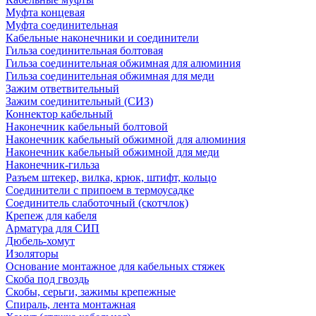
Муфта концевая
Муфта соединительная
Кабельные наконечники и соединители
Гильза соединительная болтовая
Гильза соединительная обжимная для алюминия
Гильза соединительная обжимная для меди
Зажим ответвительный
Зажим соединительный (СИЗ)
Коннектор кабельный
Наконечник кабельный болтовой
Наконечник кабельный обжимной для алюминия
Наконечник кабельный обжимной для меди
Наконечник-гильза
Разъем штекер, вилка, крюк, штифт, кольцо
Соединители с припоем в термоусадке
Соединитель слаботочный (скотчлок)
Крепеж для кабеля
Арматура для СИП
Дюбель-хомут
Изоляторы
Основание монтажное для кабельных стяжек
Скоба под гвоздь
Скобы, серьги, зажимы крепежные
Спираль, лента монтажная