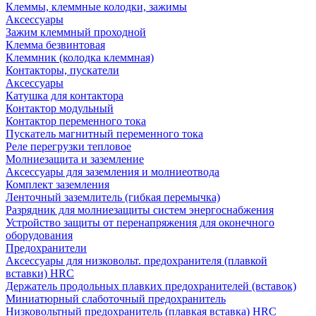
Клеммы, клеммные колодки, зажимы
Аксессуары
Зажим клеммный проходной
Клемма безвинтовая
Клеммник (колодка клеммная)
Контакторы, пускатели
Аксессуары
Катушка для контактора
Контактор модульный
Контактор переменного тока
Пускатель магнитный переменного тока
Реле перегрузки тепловое
Молниезащита и заземление
Аксессуары для заземления и молниеотвода
Комплект заземления
Ленточный заземлитель (гибкая перемычка)
Разрядник для молниезащиты систем энергоснабжения
Устройство защиты от перенапряжения для оконечного
оборудования
Предохранители
Аксессуары для низковольт. предохранителя (плавкой
вставки) HRC
Держатель продольных плавких предохранителей (вставок)
Миниатюрный слаботочный предохранитель
Низковольтный предохранитель (плавкая вставка) HRC