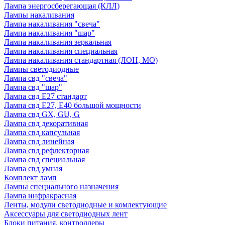
Лампа энергосберегающая (КЛЛ)
Лампы накаливания
Лампа накаливания "свеча"
Лампа накаливания "шар"
Лампа накаливания зеркальная
Лампа накаливания специальная
Лампа накаливания стандартная (ЛОН, МО)
Лампы светодиодные
Лампа свд "свеча"
Лампа свд "шар"
Лампа свд E27 стандарт
Лампа свд E27, Е40 большой мощности
Лампа свд GX, GU, G
Лампа свд декоративная
Лампа свд капсульная
Лампа свд линейная
Лампа свд рефлекторная
Лампа свд специальная
Лампа свд умная
Комплект ламп
Лампы специального назначения
Лампа инфракрасная
Ленты, модули светодиодные и комлектующие
Аксессуары для светодиодных лент
Блоки питания, контроллеры