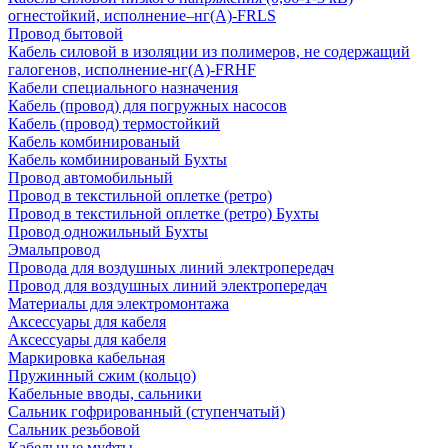
огнестойкий, исполнение–нг(А)-FRLS
Провод бытовой
Кабель силовой в изоляции из полимеров, не содержащий
галогенов, исполнение-нг(А)-FRHF
Кабели специального назначения
Кабель (провод) для погружных насосов
Кабель (провод) термостойкий
Кабель комбинированый
Кабель комбинированый Бухты
Провод автомобильный
Провод в текстильной оплетке (ретро)
Провод в текстильной оплетке (ретро) Бухты
Провод одножильный Бухты
Эмальпровод
Провода для воздушных линий электропередач
Провод для воздушных линий электропередач
Материалы для электромонтажа
Аксессуары для кабеля
Аксессуары для кабеля
Маркировка кабельная
Пружинный сжим (кольцо)
Кабельные вводы, сальники
Сальник гофрированный (ступенчатый)
Сальник резьбовой
Кабельные муфты