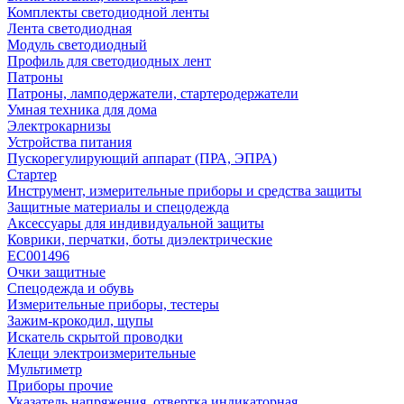
Комплекты светодиодной ленты
Лента светодиодная
Модуль светодиодный
Профиль для светодиодных лент
Патроны
Патроны, ламподержатели, стартеродержатели
Умная техника для дома
Электрокарнизы
Устройства питания
Пускорегулирующий аппарат (ПРА, ЭПРА)
Стартер
Инструмент, измерительные приборы и средства защиты
Защитные материалы и спецодежда
Аксессуары для индивидуальной защиты
Коврики, перчатки, боты диэлектрические
EC001496
Очки защитные
Спецодежда и обувь
Измерительные приборы, тестеры
Зажим-крокодил, щупы
Искатель скрытой проводки
Клещи электроизмерительные
Мультиметр
Приборы прочие
Указатель напряжения, отвертка индикаторная