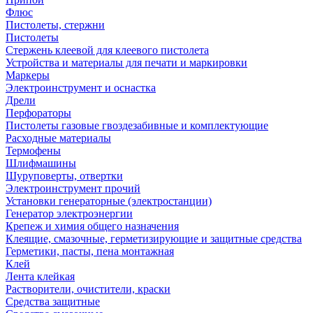
Флюс
Пистолеты, стержни
Пистолеты
Стержень клеевой для клеевого пистолета
Устройства и материалы для печати и маркировки
Маркеры
Электроинструмент и оснастка
Дрели
Перфораторы
Пистолеты газовые гвоздезабивные и комплектующие
Расходные материалы
Термофены
Шлифмашины
Шуруповерты, отвертки
Электроинструмент прочий
Установки генераторные (электростанции)
Генератор электроэнергии
Крепеж и химия общего назначения
Клеящие, смазочные, герметизирующие и защитные средства
Герметики, пасты, пена монтажная
Клей
Лента клейкая
Растворители, очистители, краски
Средства защитные