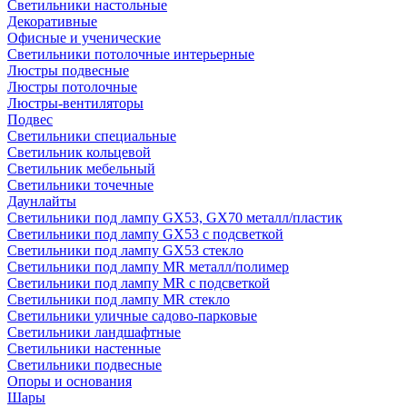
Светильники настольные
Декоративные
Офисные и ученические
Светильники потолочные интерьерные
Люстры подвесные
Люстры потолочные
Люстры-вентиляторы
Подвес
Светильники специальные
Светильник кольцевой
Светильник мебельный
Светильники точечные
Даунлайты
Светильники под лампу GX53, GX70 металл/пластик
Светильники под лампу GX53 с подсветкой
Светильники под лампу GX53 стекло
Светильники под лампу MR металл/полимер
Светильники под лампу MR с подсветкой
Светильники под лампу MR стекло
Светильники уличные садово-парковые
Светильники ландшафтные
Светильники настенные
Светильники подвесные
Опоры и основания
Шары