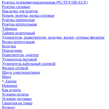
Розетка телекоммуникационная (PC/TF/USB/AUX)
Розетки силовые
Накладка для розеток
Разъем, розетка, вилка силовые
Розетка переносная
Розетка штепсельная
Таймеры
Таймер розеточный
Удлинители, разветвители, колодки, вилки, сетевые фильтры
Вилка штепсельная
Колодка
Переходник
Разветвитель, адаптер
Удлинитель бытовой
Удлинитель кабельный силовой
Фильтр сетевой
Шнур электропитания
Мерч
Акции
Новинки
Как купить
Условия оплаты
Условия доставки
Гарантия на товар
Возврат