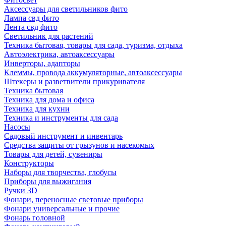
Аксессуары для светильников фито
Лампа свд фито
Лента свд фито
Светильник для растений
Техника бытовая, товары для сада, туризма, отдыха
Автоэлектрика, автоаксессуары
Инверторы, адапторы
Клеммы, провода аккумуляторные, автоаксессуары
Штекеры и разветвители прикуривателя
Техника бытовая
Техника для дома и офиса
Техника для кухни
Техника и инструменты для сада
Насосы
Садовый инструмент и инвентарь
Средства защиты от грызунов и насекомых
Товары для детей, сувениры
Конструкторы
Наборы для творчества, глобусы
Приборы для выжигания
Ручки 3D
Фонари, переносные световые приборы
Фонари универсальные и прочие
Фонарь головной