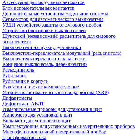
Аксессуары для модульных автоматов
Блок вспомогательных контактов
Дополнительные устройства модульной системы
Сервомотор для автоматического выключателя
УЗДП устройство защиты от дугового пробоя
Устройство блокировки выключателей
Шунтовой (независимый) расцепитель для силового
выключателя
Выключатели нагрузки, рубильники
Выключатель-переключатель модульный (расцепитель)
Выключатель-переключатель нагрузки
Концевой выключатель, переключатель
Разъединитель
Рубильник
Рубильник в корпусе
Рукоятки и прочие комплектующие
Устройства автоматического ввода резерва (АВР)
Дифавтоматы
Дифавтомат, АВДТ
Измерительные приборы для установки в щит
Амперметр для установки в щит
Вольтметр для установки в щит
Комплектующие для установочных измерительных приборов
Многофункциональный измерительный прибор
Трансформатор тока