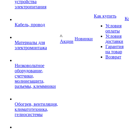
устройства
электропитания
Как купить
К
Кабель, провод
Условия
оплаты
Условия
Новинки
Акции
доставки
Материалы для
Гарантия
электромонтажа
на товар
Возврат
Низковольтное
оборудование,
счетчики,
молниезащита,
разъемы, клеммники
Обогрев, вентиляция,
климатотехника,
гелиосистемы