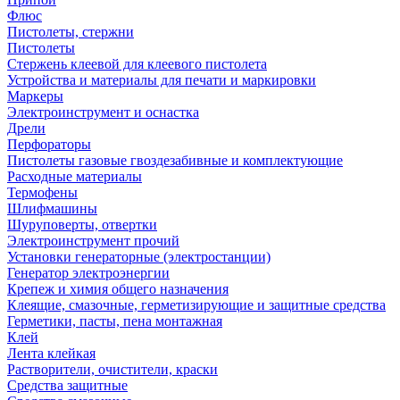
Флюс
Пистолеты, стержни
Пистолеты
Стержень клеевой для клеевого пистолета
Устройства и материалы для печати и маркировки
Маркеры
Электроинструмент и оснастка
Дрели
Перфораторы
Пистолеты газовые гвоздезабивные и комплектующие
Расходные материалы
Термофены
Шлифмашины
Шуруповерты, отвертки
Электроинструмент прочий
Установки генераторные (электростанции)
Генератор электроэнергии
Крепеж и химия общего назначения
Клеящие, смазочные, герметизирующие и защитные средства
Герметики, пасты, пена монтажная
Клей
Лента клейкая
Растворители, очистители, краски
Средства защитные