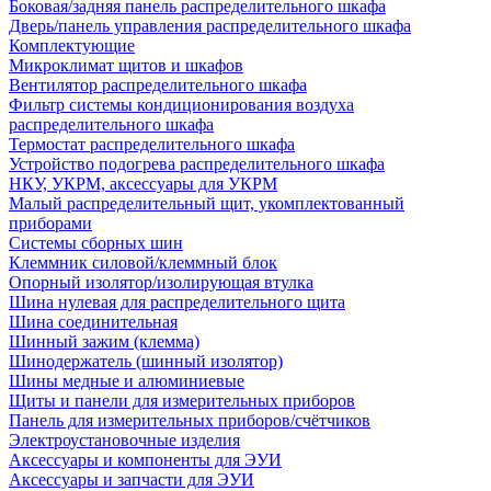
Боковая/задняя панель распределительного шкафа
Дверь/панель управления распределительного шкафа
Комплектующие
Микроклимат щитов и шкафов
Вентилятор распределительного шкафа
Фильтр системы кондиционирования воздуха
распределительного шкафа
Термостат распределительного шкафа
Устройство подогрева распределительного шкафа
НКУ, УКРМ, аксессуары для УКРМ
Малый распределительный щит, укомплектованный
приборами
Системы сборных шин
Клеммник силовой/клеммный блок
Опорный изолятор/изолирующая втулка
Шина нулевая для распределительного щита
Шина соединительная
Шинный зажим (клемма)
Шинодержатель (шинный изолятор)
Шины медные и алюминиевые
Щиты и панели для измерительных приборов
Панель для измерительных приборов/счётчиков
Электроустановочные изделия
Аксессуары и компоненты для ЭУИ
Аксессуары и запчасти для ЭУИ