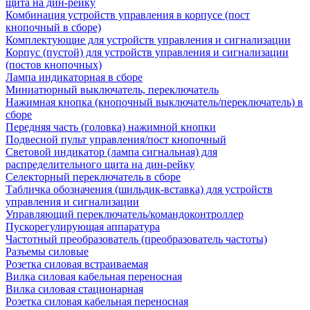
щита на дин-рейку
Комбинация устройств управления в корпусе (пост
кнопочный в сборе)
Комплектующие для устройств управления и сигнализации
Корпус (пустой) для устройств управления и сигнализации
(постов кнопочных)
Лампа индикаторная в сборе
Миниатюрный выключатель, переключатель
Нажимная кнопка (кнопочный выключатель/переключатель) в
сборе
Передняя часть (головка) нажимной кнопки
Подвесной пульт управления/пост кнопочный
Световой индикатор (лампа сигнальная) для
распределительного щита на дин-рейку
Селекторный переключатель в сборе
Табличка обозначения (шильдик-вставка) для устройств
управления и сигнализации
Управляющий переключатель/командоконтроллер
Пускорегулирующая аппаратура
Частотный преобразователь (преобразователь частоты)
Разъемы силовые
Розетка силовая встраиваемая
Вилка силовая кабельная переносная
Вилка силовая стационарная
Розетка силовая кабельная переносная