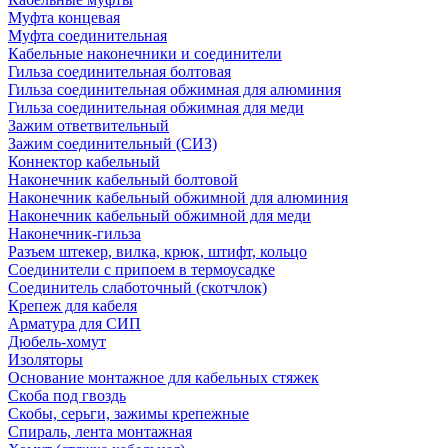
Муфта концевая
Муфта соединительная
Кабельные наконечники и соединители
Гильза соединительная болтовая
Гильза соединительная обжимная для алюминия
Гильза соединительная обжимная для меди
Зажим ответвительный
Зажим соединительный (СИЗ)
Коннектор кабельный
Наконечник кабельный болтовой
Наконечник кабельный обжимной для алюминия
Наконечник кабельный обжимной для меди
Наконечник-гильза
Разъем штекер, вилка, крюк, штифт, кольцо
Соединители с припоем в термоусадке
Соединитель слаботочный (скотчлок)
Крепеж для кабеля
Арматура для СИП
Дюбель-хомут
Изоляторы
Основание монтажное для кабельных стяжек
Скоба под гвоздь
Скобы, серьги, зажимы крепежные
Спираль, лента монтажная