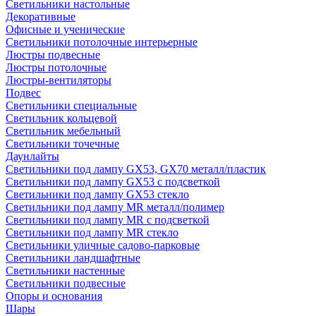
Светильники настольные
Декоративные
Офисные и ученические
Светильники потолочные интерьерные
Люстры подвесные
Люстры потолочные
Люстры-вентиляторы
Подвес
Светильники специальные
Светильник кольцевой
Светильник мебельный
Светильники точечные
Даунлайты
Светильники под лампу GX53, GX70 металл/пластик
Светильники под лампу GX53 с подсветкой
Светильники под лампу GX53 стекло
Светильники под лампу MR металл/полимер
Светильники под лампу MR с подсветкой
Светильники под лампу MR стекло
Светильники уличные садово-парковые
Светильники ландшафтные
Светильники настенные
Светильники подвесные
Опоры и основания
Шары