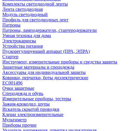
Комплекты светодиодной ленты
Лента светодиодная
Модуль светодиодный
Профиль для светодиодных лент
Патроны
Патроны, ламподержатели, стартеродержатели
Умная техника для дома
Электрокарнизы
Устройства питания
Пускорегулирующий аппарат (ПРА, ЭПРА)
Стартер
Инструмент, измерительные приборы и средства защиты
Защитные материалы и спецодежда
Аксессуары для индивидуальной защиты
Коврики, перчатки, боты диэлектрические
EC001496
Очки защитные
Спецодежда и обувь
Измерительные приборы, тестеры
Зажим-крокодил, щупы
Искатель скрытой проводки
Клещи электроизмерительные
Мультиметр
Приборы прочие
Указатель напряжения, отвертка индикаторная