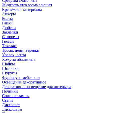
Средства смазочные
Жидкость стеклоомывающая
Крепежные материалы
Анкеры
Болты
Гайки
Дюбели
Заклепки
Саморезы
Гвозди
Такелаж
Тросы, цепи, веревки
Уголок, лента
Хомуты обжимные
Шайбы
Шпильки
Шурупы
Фурнитура мебельная
Освещение декоративное
Декоративное освещение для интерьера
Ночники
Солевые лампы
Свечи
Дискосвет
Дискошары