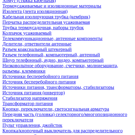
Хомут (стяжка кабельная)
Термоусаживаемые и изоляционные материалы
Изолента (лента изоляционная)
Кабельная изолирующая трубка (кембрик)
Перчатка распределительная усаживаемая
Трубка термоусадочная, наборы трубок
Колпачок усаживаемый
Телекоммуникационные, антенные компоненты
Делители, ответвители антенные
Разъем коаксиальный штекерный
Разъем телефонный, компьютерный, антенный
Шнур телефонный, аудио, видео, компьютерный
Низковольтное оборудование, счетчики, молниезащита,
разъемы, клеммники
Источники бесперебойного питания
Источник бесперебойного питания
Источники питания, трансформаторы, стабилизаторы
Источник питания (инвертор)
Стабилизатор напряжения
Трансформатор питания
Кнопки, переключатели, светосигнальная арматура
Передняя часть (головка) селекторного/многопозиционного
переключателя
Пульт управления, джойстик
Кнопка/кнопочный выключатель для распределительного