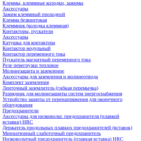
Клеммы, клеммные колодки, зажимы
Аксессуары
Зажим клеммный проходной
Клемма безвинтовая
Клеммник (колодка клеммная)
Контакторы, пускатели
Аксессуары
Катушка для контактора
Контактор модульный
Контактор переменного тока
Пускатель магнитный переменного тока
Реле перегрузки тепловое
Молниезащита и заземление
Аксессуары для заземления и молниеотвода
Комплект заземления
Ленточный заземлитель (гибкая перемычка)
Разрядник для молниезащиты систем энергоснабжения
Устройство защиты от перенапряжения для оконечного
оборудования
Предохранители
Аксессуары для низковольт. предохранителя (плавкой
вставки) HRC
Держатель продольных плавких предохранителей (вставок)
Миниатюрный слаботочный предохранитель
Низковольтный предохранитель (плавкая вставка) HRC