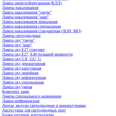
Лампа энергосберегающая (КЛЛ)
Лампы накаливания
Лампа накаливания "свеча"
Лампа накаливания "шар"
Лампа накаливания зеркальная
Лампа накаливания специальная
Лампа накаливания стандартная (ЛОН, МО)
Лампы светодиодные
Лампа свд "свеча"
Лампа свд "шар"
Лампа свд E27 стандарт
Лампа свд E27, Е40 большой мощности
Лампа свд GX, GU, G
Лампа свд декоративная
Лампа свд капсульная
Лампа свд линейная
Лампа свд рефлекторная
Лампа свд специальная
Лампа свд умная
Комплект ламп
Лампы специального назначения
Лампа инфракрасная
Ленты, модули светодиодные и комлектующие
Аксессуары для светодиодных лент
Блоки питания, контроллеры