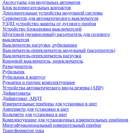
Аксессуары для модульных автоматов
Блок вспомогательных контактов
Дополнительные устройства модульной системы
Сервомотор для автоматического выключателя
УЗДП устройство защиты от дугового пробоя
Устройство блокировки выключателей
Шунтовой (независимый) расцепитель для силового
выключателя
Выключатели нагрузки, рубильники
Выключатель-переключатель модульный (расцепитель)
Выключатель-переключатель нагрузки
Концевой выключатель, переключатель
Разъединитель
Рубильник
Рубильник в корпусе
Рукоятки и прочие комплектующие
Устройства автоматического ввода резерва (АВР)
Дифавтоматы
Дифавтомат, АВДТ
Измерительные приборы для установки в щит
Амперметр для установки в щит
Вольтметр для установки в щит
Комплектующие для установочных измерительных приборов
Многофункциональный измерительный прибор
Трансформатор тока