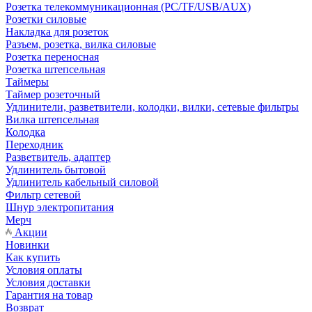
Розетка телекоммуникационная (PC/TF/USB/AUX)
Розетки силовые
Накладка для розеток
Разъем, розетка, вилка силовые
Розетка переносная
Розетка штепсельная
Таймеры
Таймер розеточный
Удлинители, разветвители, колодки, вилки, сетевые фильтры
Вилка штепсельная
Колодка
Переходник
Разветвитель, адаптер
Удлинитель бытовой
Удлинитель кабельный силовой
Фильтр сетевой
Шнур электропитания
Мерч
Акции
Новинки
Как купить
Условия оплаты
Условия доставки
Гарантия на товар
Возврат