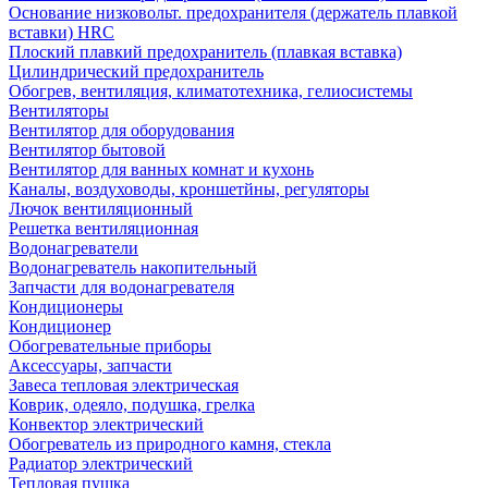
Основание низковольт. предохранителя (держатель плавкой
вставки) HRC
Плоский плавкий предохранитель (плавкая вставка)
Цилиндрический предохранитель
Обогрев, вентиляция, климатотехника, гелиосистемы
Вентиляторы
Вентилятор для оборудования
Вентилятор бытовой
Вентилятор для ванных комнат и кухонь
Каналы, воздуховоды, кроншетйны, регуляторы
Лючок вентиляционный
Решетка вентиляционная
Водонагреватели
Водонагреватель накопительный
Запчасти для водонагревателя
Кондиционеры
Кондиционер
Обогревательные приборы
Аксессуары, запчасти
Завеса тепловая электрическая
Коврик, одеяло, подушка, грелка
Конвектор электрический
Обогреватель из природного камня, стекла
Радиатор электрический
Тепловая пушка