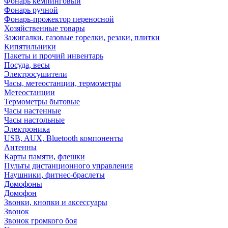
Фонарь кемпинговый
Фонарь ручной
Фонарь-прожектор переносной
Хозяйственные товары
Зажигалки, газовые горелки, резаки, плитки
Кипятильники
Пакеты и прочий инвентарь
Посуда, весы
Электросушители
Часы, метеостанции, термометры
Метеостанции
Термометры бытовые
Часы настенные
Часы настольные
Электроника
USB, AUX, Bluetooth компоненты
Антенны
Карты памяти, флешки
Пульты дистанционного управления
Наушники, фитнес-браслеты
Домофоны
Домофон
Звонки, кнопки и аксессуары
Звонок
Звонок громкого боя