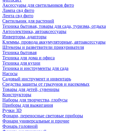
Аксессуары для светильников фито
Лампа свд фито
Лента свд фито
Светильник для растений
Техника бытовая, товары для сада, туризма, отдыха
Автоэлектрика, автоаксессуары
Инверторы, адапторы
Клеммы, провода аккумуляторные, автоаксессуары
Штекеры и разветвители прикуривателя
Техника бытовая
Техника для дома и офиса
Техника для кухни
Техника и инструменты для сада
Насосы
Садовый инструмент и инвентарь
Средства защиты от грызунов и насекомых
Товары для детей, сувениры
Конструкторы
Наборы для творчества, глобусы
Приборы для выжигания
Ручки 3D
Фонари, переносные световые приборы
Фонари универсальные и прочие
Фонарь головной