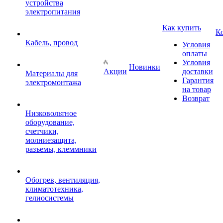
устройства
электропитания
Как купить
К
Кабель, провод
Условия
оплаты
Условия
Новинки
Акции
доставки
Материалы для
Гарантия
электромонтажа
на товар
Возврат
Низковольтное
оборудование,
счетчики,
молниезащита,
разъемы, клеммники
Обогрев, вентиляция,
климатотехника,
гелиосистемы