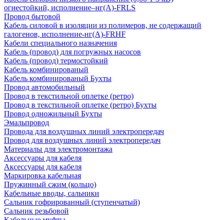
огнестойкий, исполнение–нг(А)-FRLS
Провод бытовой
Кабель силовой в изоляции из полимеров, не содержащий
галогенов, исполнение-нг(А)-FRHF
Кабели специального назначения
Кабель (провод) для погружных насосов
Кабель (провод) термостойкий
Кабель комбинированый
Кабель комбинированый Бухты
Провод автомобильный
Провод в текстильной оплетке (ретро)
Провод в текстильной оплетке (ретро) Бухты
Провод одножильный Бухты
Эмальпровод
Провода для воздушных линий электропередач
Провод для воздушных линий электропередач
Материалы для электромонтажа
Аксессуары для кабеля
Аксессуары для кабеля
Маркировка кабельная
Пружинный сжим (кольцо)
Кабельные вводы, сальники
Сальник гофрированный (ступенчатый)
Сальник резьбовой
Кабельные муфты