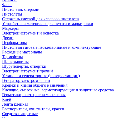
Флюс
Пистолеты, стержни
Пистолеты
Стержень клеевой для клеевого пистолета
Устройства и материалы для печати и маркировки
Маркеры
Электроинструмент и оснастка
Дрели
Перфораторы
Пистолеты газовые гвоздезабивные и комплектующие
Расходные материалы
Термофены
Шлифмашины
Шуруповерты, отвертки
Электроинструмент прочий
Установки генераторные (электростанции)
Генератор электроэнергии
Крепеж и химия общего назначения
Клеящие, смазочные, герметизирующие и защитные средства
Герметики, пасты, пена монтажная
Клей
Лента клейкая
Растворители, очистители, краски
Средства защитные