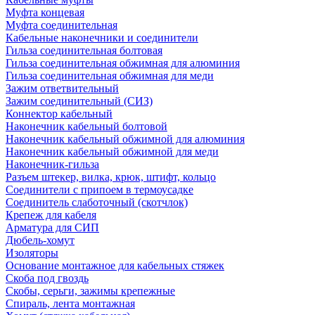
Муфта концевая
Муфта соединительная
Кабельные наконечники и соединители
Гильза соединительная болтовая
Гильза соединительная обжимная для алюминия
Гильза соединительная обжимная для меди
Зажим ответвительный
Зажим соединительный (СИЗ)
Коннектор кабельный
Наконечник кабельный болтовой
Наконечник кабельный обжимной для алюминия
Наконечник кабельный обжимной для меди
Наконечник-гильза
Разъем штекер, вилка, крюк, штифт, кольцо
Соединители с припоем в термоусадке
Соединитель слаботочный (скотчлок)
Крепеж для кабеля
Арматура для СИП
Дюбель-хомут
Изоляторы
Основание монтажное для кабельных стяжек
Скоба под гвоздь
Скобы, серьги, зажимы крепежные
Спираль, лента монтажная