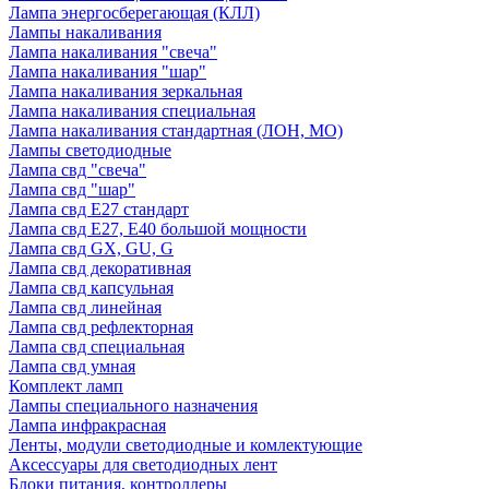
Лампа энергосберегающая (КЛЛ)
Лампы накаливания
Лампа накаливания "свеча"
Лампа накаливания "шар"
Лампа накаливания зеркальная
Лампа накаливания специальная
Лампа накаливания стандартная (ЛОН, МО)
Лампы светодиодные
Лампа свд "свеча"
Лампа свд "шар"
Лампа свд E27 стандарт
Лампа свд E27, Е40 большой мощности
Лампа свд GX, GU, G
Лампа свд декоративная
Лампа свд капсульная
Лампа свд линейная
Лампа свд рефлекторная
Лампа свд специальная
Лампа свд умная
Комплект ламп
Лампы специального назначения
Лампа инфракрасная
Ленты, модули светодиодные и комлектующие
Аксессуары для светодиодных лент
Блоки питания, контроллеры