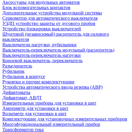
Аксессуары для модульных автоматов
Блок вспомогательных контактов
Дополнительные устройства модульной системы
Сервомотор для автоматического выключателя
УЗДП устройство защиты от дугового пробоя
Устройство блокировки выключателей
Шунтовой (независимый) расцепитель для силового
выключателя
Выключатели нагрузки, рубильники
Выключатель-переключатель модульный (расцепитель)
Выключатель-переключатель нагрузки
Концевой выключатель, переключатель
Разъединитель
Рубильник
Рубильник в корпусе
Рукоятки и прочие комплектующие
Устройства автоматического ввода резерва (АВР)
Дифавтоматы
Дифавтомат, АВДТ
Измерительные приборы для установки в щит
Амперметр для установки в щит
Вольтметр для установки в щит
Комплектующие для установочных измерительных приборов
Многофункциональный измерительный прибор
Трансформатор тока