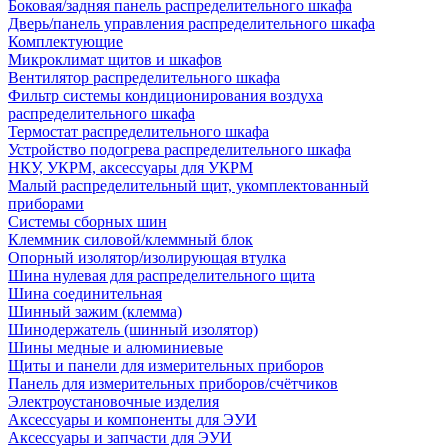
Боковая/задняя панель распределительного шкафа
Дверь/панель управления распределительного шкафа
Комплектующие
Микроклимат щитов и шкафов
Вентилятор распределительного шкафа
Фильтр системы кондиционирования воздуха
распределительного шкафа
Термостат распределительного шкафа
Устройство подогрева распределительного шкафа
НКУ, УКРМ, аксессуары для УКРМ
Малый распределительный щит, укомплектованный
приборами
Системы сборных шин
Клеммник силовой/клеммный блок
Опорный изолятор/изолирующая втулка
Шина нулевая для распределительного щита
Шина соединительная
Шинный зажим (клемма)
Шинодержатель (шинный изолятор)
Шины медные и алюминиевые
Щиты и панели для измерительных приборов
Панель для измерительных приборов/счётчиков
Электроустановочные изделия
Аксессуары и компоненты для ЭУИ
Аксессуары и запчасти для ЭУИ