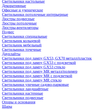
Светильники настольные
Декоративные
Офисные и ученические
Светильники потолочные интерьерные
Люстры подвесные
Люстры потолочные
Люстры-вентиляторы
Подвес
Светильники специальные
Светильник кольцевой
Светильник мебельный
Светильники точечные
Даунлайты
Светильники под лампу GX53, GX70 металл/пластик
Светильники под лампу GX53 с подсветкой
Светильники под лампу GX53 стекло
Светильники под лампу MR металл/полимер
Светильники под лампу MR с подсветкой
Светильники под лампу MR стекло
Светильники уличные садово-парковые
Светильники ландшафтные
Светильники настенные
Светильники подвесные
Опоры и основания
Шары