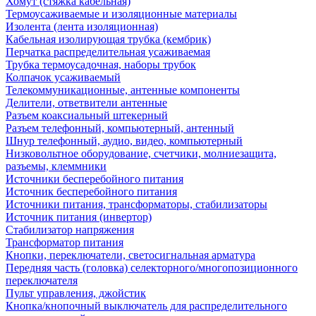
Хомут (стяжка кабельная)
Термоусаживаемые и изоляционные материалы
Изолента (лента изоляционная)
Кабельная изолирующая трубка (кембрик)
Перчатка распределительная усаживаемая
Трубка термоусадочная, наборы трубок
Колпачок усаживаемый
Телекоммуникационные, антенные компоненты
Делители, ответвители антенные
Разъем коаксиальный штекерный
Разъем телефонный, компьютерный, антенный
Шнур телефонный, аудио, видео, компьютерный
Низковольтное оборудование, счетчики, молниезащита,
разъемы, клеммники
Источники бесперебойного питания
Источник бесперебойного питания
Источники питания, трансформаторы, стабилизаторы
Источник питания (инвертор)
Стабилизатор напряжения
Трансформатор питания
Кнопки, переключатели, светосигнальная арматура
Передняя часть (головка) селекторного/многопозиционного
переключателя
Пульт управления, джойстик
Кнопка/кнопочный выключатель для распределительного