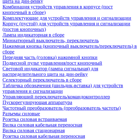
щита на дин-рейку
Комбинация устройств управления в корпусе (пост
кнопочный в сборе)
Комплектующие для устройств управления и сигнализации
Корпус (пустой) для устройств управления и сигнализации
(постов кнопочных)
Лампа индикаторная в сборе
Миниатюрный выключатель, переключатель
Нажимная кнопка (кнопочный выключатель/переключатель) в
сборе
Передняя часть (головка) нажимной кнопки
Подвесной пульт управления/пост кнопочный
Световой индикатор (лампа сигнальная) для
распределительного щита на дин-рейку
Селекторный переключатель в сборе
Табличка обозначения (шильдик-вставка) для устройств
управления и сигнализации
Управляющий переключатель/командоконтроллер
Пускорегулирующая аппаратура
Частотный преобразователь (преобразователь частоты)
Разъемы силовые
Розетка силовая встраиваемая
Вилка силовая кабельная переносная
Вилка силовая стационарная
Розетка силовая кабельная переносная