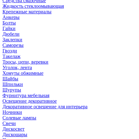
Средства смазочные
Жидкость стеклоомывающая
Крепежные материалы
Анкеры
Болты
Гайки
Дюбели
Заклепки
Саморезы
Гвозди
Такелаж
Тросы, цепи, веревки
Уголок, лента
Хомуты обжимные
Шайбы
Шпильки
Шурупы
Фурнитура мебельная
Освещение декоративное
Декоративное освещение для интерьера
Ночники
Солевые лампы
Свечи
Дискосвет
Дискошары