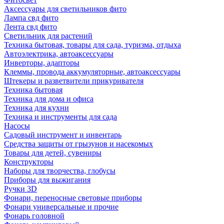
Аксессуары для светильников фито
Лампа свд фито
Лента свд фито
Светильник для растений
Техника бытовая, товары для сада, туризма, отдыха
Автоэлектрика, автоаксессуары
Инверторы, адапторы
Клеммы, провода аккумуляторные, автоаксессуары
Штекеры и разветвители прикуривателя
Техника бытовая
Техника для дома и офиса
Техника для кухни
Техника и инструменты для сада
Насосы
Садовый инструмент и инвентарь
Средства защиты от грызунов и насекомых
Товары для детей, сувениры
Конструкторы
Наборы для творчества, глобусы
Приборы для выжигания
Ручки 3D
Фонари, переносные световые приборы
Фонари универсальные и прочие
Фонарь головной