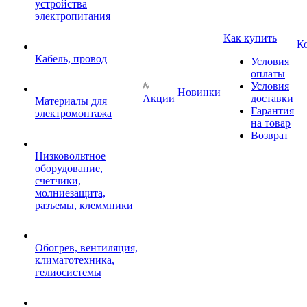
устройства
электропитания
Как купить
К
Кабель, провод
Условия
оплаты
Условия
Новинки
Акции
доставки
Материалы для
Гарантия
электромонтажа
на товар
Возврат
Низковольтное
оборудование,
счетчики,
молниезащита,
разъемы, клеммники
Обогрев, вентиляция,
климатотехника,
гелиосистемы