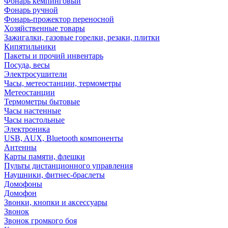
Фонарь кемпинговый
Фонарь ручной
Фонарь-прожектор переносной
Хозяйственные товары
Зажигалки, газовые горелки, резаки, плитки
Кипятильники
Пакеты и прочий инвентарь
Посуда, весы
Электросушители
Часы, метеостанции, термометры
Метеостанции
Термометры бытовые
Часы настенные
Часы настольные
Электроника
USB, AUX, Bluetooth компоненты
Антенны
Карты памяти, флешки
Пульты дистанционного управления
Наушники, фитнес-браслеты
Домофоны
Домофон
Звонки, кнопки и аксессуары
Звонок
Звонок громкого боя