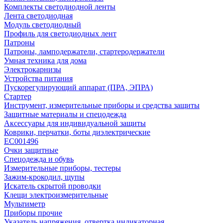
Комплекты светодиодной ленты
Лента светодиодная
Модуль светодиодный
Профиль для светодиодных лент
Патроны
Патроны, ламподержатели, стартеродержатели
Умная техника для дома
Электрокарнизы
Устройства питания
Пускорегулирующий аппарат (ПРА, ЭПРА)
Стартер
Инструмент, измерительные приборы и средства защиты
Защитные материалы и спецодежда
Аксессуары для индивидуальной защиты
Коврики, перчатки, боты диэлектрические
EC001496
Очки защитные
Спецодежда и обувь
Измерительные приборы, тестеры
Зажим-крокодил, щупы
Искатель скрытой проводки
Клещи электроизмерительные
Мультиметр
Приборы прочие
Указатель напряжения, отвертка индикаторная