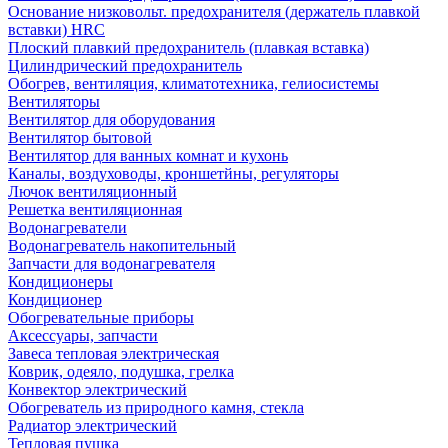
Основание низковольт. предохранителя (держатель плавкой
вставки) HRC
Плоский плавкий предохранитель (плавкая вставка)
Цилиндрический предохранитель
Обогрев, вентиляция, климатотехника, гелиосистемы
Вентиляторы
Вентилятор для оборудования
Вентилятор бытовой
Вентилятор для ванных комнат и кухонь
Каналы, воздуховоды, кроншетйны, регуляторы
Лючок вентиляционный
Решетка вентиляционная
Водонагреватели
Водонагреватель накопительный
Запчасти для водонагревателя
Кондиционеры
Кондиционер
Обогревательные приборы
Аксессуары, запчасти
Завеса тепловая электрическая
Коврик, одеяло, подушка, грелка
Конвектор электрический
Обогреватель из природного камня, стекла
Радиатор электрический
Тепловая пушка