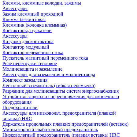
Клеммы, клеммные колодки, зажимы
Аксессуары
Зажим клеммный проходной
Клемма безвинтовая
Клеммник (колодка клеммная)
Контакторы, пускатели
Аксессуары
Катушка для контактора
Контактор модульный
Контактор переменного тока
Пускатель магнитный переменного тока
Реле перегрузки тепловое
Молниезащита и заземление
Аксессуары для заземления и молниеотвода
Комплект заземления
Ленточный заземлитель (гибкая перемычка)
Разрядник для молниезащиты систем энергоснабжения
Устройство защиты от перенапряжения для оконечного
оборудования
Предохранители
Аксессуары для низковольт. предохранителя (плавкой
вставки) HRC
Держатель продольных плавких предохранителей (вставок)
Миниатюрный слаботочный предохранитель
Низковольтный предохранитель (плавкая вставка) HRC