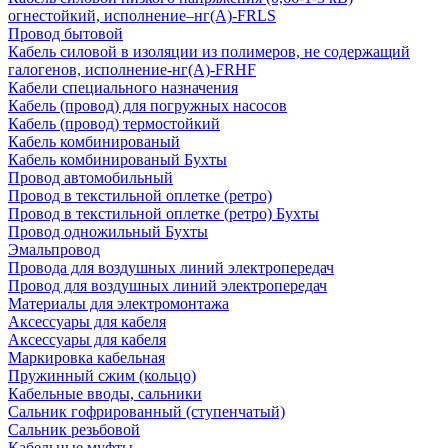
огнестойкий, исполнение–нг(А)-FRLS
Провод бытовой
Кабель силовой в изоляции из полимеров, не содержащий
галогенов, исполнение-нг(А)-FRHF
Кабели специального назначения
Кабель (провод) для погружных насосов
Кабель (провод) термостойкий
Кабель комбинированый
Кабель комбинированый Бухты
Провод автомобильный
Провод в текстильной оплетке (ретро)
Провод в текстильной оплетке (ретро) Бухты
Провод одножильный Бухты
Эмальпровод
Провода для воздушных линий электропередач
Провод для воздушных линий электропередач
Материалы для электромонтажа
Аксессуары для кабеля
Аксессуары для кабеля
Маркировка кабельная
Пружинный сжим (кольцо)
Кабельные вводы, сальники
Сальник гофрированный (ступенчатый)
Сальник резьбовой
Кабельные муфты