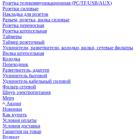
Розетка телекоммуникационная (PC/TF/USB/AUX)
Розетки силовые
Накладка для розеток
Разъем, розетка, вилка силовые
Розетка переносная
Розетка штепсельная
Таймеры
Таймер розеточный
Удлинители, разветвители, колодки, вилки, сетевые фильтры
Вилка штепсельная
Колодка
Переходник
Разветвитель, адаптер
Удлинитель бытовой
Удлинитель кабельный силовой
Фильтр сетевой
Шнур электропитания
Мерч
Акции
Новинки
Как купить
Условия оплаты
Условия доставки
Гарантия на товар
Возврат