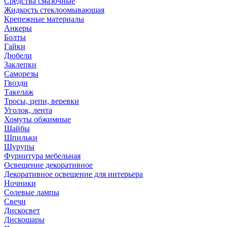
Средства смазочные
Жидкость стеклоомывающая
Крепежные материалы
Анкеры
Болты
Гайки
Дюбели
Заклепки
Саморезы
Гвозди
Такелаж
Тросы, цепи, веревки
Уголок, лента
Хомуты обжимные
Шайбы
Шпильки
Шурупы
Фурнитура мебельная
Освещение декоративное
Декоративное освещение для интерьера
Ночники
Солевые лампы
Свечи
Дискосвет
Дискошары