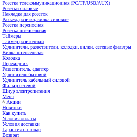
Розетка телекоммуникационная (PC/TF/USB/AUX)
Розетки силовые
Накладка для розеток
Разъем, розетка, вилка силовые
Розетка переносная
Розетка штепсельная
Таймеры
Таймер розеточный
Удлинители, разветвители, колодки, вилки, сетевые фильтры
Вилка штепсельная
Колодка
Переходник
Разветвитель, адаптер
Удлинитель бытовой
Удлинитель кабельный силовой
Фильтр сетевой
Шнур электропитания
Мерч
Акции
Новинки
Как купить
Условия оплаты
Условия доставки
Гарантия на товар
Возврат