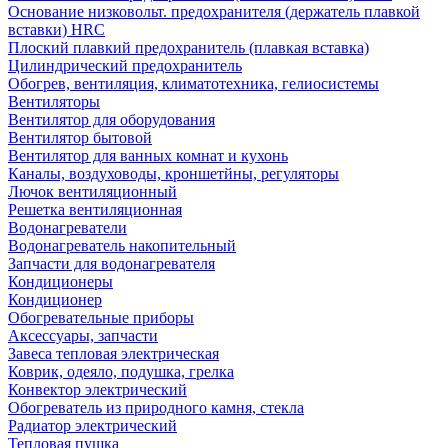
Основание низковольт. предохранителя (держатель плавкой
вставки) HRC
Плоский плавкий предохранитель (плавкая вставка)
Цилиндрический предохранитель
Обогрев, вентиляция, климатотехника, гелиосистемы
Вентиляторы
Вентилятор для оборудования
Вентилятор бытовой
Вентилятор для ванных комнат и кухонь
Каналы, воздуховоды, кроншетйны, регуляторы
Лючок вентиляционный
Решетка вентиляционная
Водонагреватели
Водонагреватель накопительный
Запчасти для водонагревателя
Кондиционеры
Кондиционер
Обогревательные приборы
Аксессуары, запчасти
Завеса тепловая электрическая
Коврик, одеяло, подушка, грелка
Конвектор электрический
Обогреватель из природного камня, стекла
Радиатор электрический
Тепловая пушка