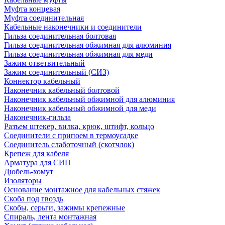
Муфта концевая
Муфта соединительная
Кабельные наконечники и соединители
Гильза соединительная болтовая
Гильза соединительная обжимная для алюминия
Гильза соединительная обжимная для меди
Зажим ответвительный
Зажим соединительный (СИЗ)
Коннектор кабельный
Наконечник кабельный болтовой
Наконечник кабельный обжимной для алюминия
Наконечник кабельный обжимной для меди
Наконечник-гильза
Разъем штекер, вилка, крюк, штифт, кольцо
Соединители с припоем в термоусадке
Соединитель слаботочный (скотчлок)
Крепеж для кабеля
Арматура для СИП
Дюбель-хомут
Изоляторы
Основание монтажное для кабельных стяжек
Скоба под гвоздь
Скобы, серьги, зажимы крепежные
Спираль, лента монтажная