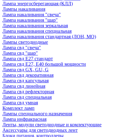
Лампа энергосберегающая (КЛЛ)
Лампы накаливания
Лампа накаливания "свеча"
Лампа накаливания "шар"
Лампа накаливания зеркальная
Лампа накаливания специальная
Лампа накаливания стандартная (ЛОН, МО)
Лампы светодиодные
Лампа свд "свеча"
Лампа свд "шар"
Лампа свд E27 стандарт
Лампа свд E27, Е40 большой мощности
Лампа свд GX, GU, G
Лампа свд декоративная
Лампа свд капсульная
Лампа свд линейная
Лампа свд рефлекторная
Лампа свд специальная
Лампа свд умная
Комплект ламп
Лампы специального назначения
Лампа инфракрасная
Ленты, модули светодиодные и комлектующие
Аксессуары для светодиодных лент
Блоки питания, контроллеры