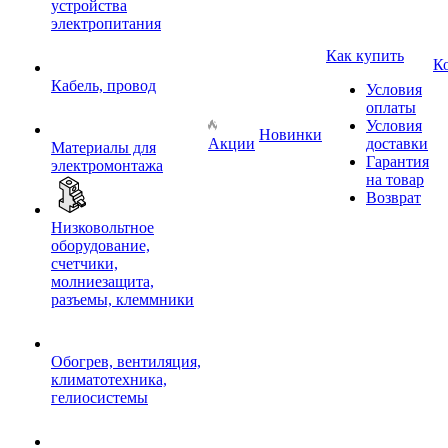
устройства
электропитания
Как купить
К
Кабель, провод
Условия
оплаты
Условия
Новинки
Акции
доставки
Материалы для
Гарантия
электромонтажа
на товар
Возврат
Низковольтное
оборудование,
счетчики,
молниезащита,
разъемы, клеммники
Обогрев, вентиляция,
климатотехника,
гелиосистемы