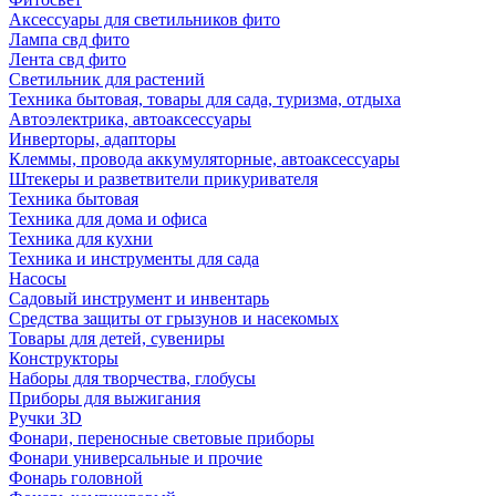
Аксессуары для светильников фито
Лампа свд фито
Лента свд фито
Светильник для растений
Техника бытовая, товары для сада, туризма, отдыха
Автоэлектрика, автоаксессуары
Инверторы, адапторы
Клеммы, провода аккумуляторные, автоаксессуары
Штекеры и разветвители прикуривателя
Техника бытовая
Техника для дома и офиса
Техника для кухни
Техника и инструменты для сада
Насосы
Садовый инструмент и инвентарь
Средства защиты от грызунов и насекомых
Товары для детей, сувениры
Конструкторы
Наборы для творчества, глобусы
Приборы для выжигания
Ручки 3D
Фонари, переносные световые приборы
Фонари универсальные и прочие
Фонарь головной