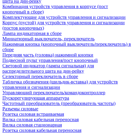
щита на дин-рейку
Комбинация устройств управления в корпусе (пост
кнопочный в сборе)
Комплектующие для устройств управления и сигнализации
Корпус (пустой) для устройств управления и сигнализации
(постов кнопочных)
Лампа индикаторная в сборе
Миниатюрный выключатель, переключатель
Нажимная кнопка (кнопочный выключатель/переключатель) в
сборе
Передняя часть (головка) нажимной кнопки
Подвесной пульт управления/пост кнопочный
Световой индикатор (лампа сигнальная) для
распределительного щита на дин-рейку
Селекторный переключатель в сборе
Табличка обозначения (шильдик-вставка) для устройств
управления и сигнализации
Управляющий переключатель/командоконтроллер
Пускорегулирующая аппаратура
Частотный преобразователь (преобразователь частоты)
Разъемы силовые
Розетка силовая встраиваемая
Вилка силовая кабельная переносная
Вилка силовая стационарная
Розетка силовая кабельная переносная