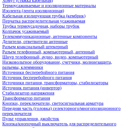
Хомут (стяжка кабельная)
Термоусаживаемые и изоляционные материалы
Изолента (лента изоляционная)
Кабельная изолирующая трубка (кембрик)
Перчатка распределительная усаживаемая
Трубка термоусадочная, наборы трубок
Колпачок усаживаемый
Телекоммуникационные, антенные компоненты
Делители, ответвители антенные
Разъем коаксиальный штекерный
Разъем телефонный, компьютерный, антенный
Шнур телефонный, аудио, видео, компьютерный
Низковольтное оборудование, счетчики, молниезащита,
разъемы, клеммники
Источники бесперебойного питания
Источник бесперебойного питания
Источники питания, трансформаторы, стабилизаторы
Источник питания (инвертор)
Стабилизатор напряжения
Трансформатор питания
Кнопки, переключатели, светосигнальная арматура
Передняя часть (головка) селекторного/многопозиционного
переключателя
Пульт управления, джойстик
Кнопка/кнопочный выключатель для распределительного