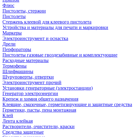
Флюс
Пистолеты, стержни
Пистолеты
Стержень клеевой для клеевого пистолета
Устройства и материалы для печати и маркировки
Маркеры
Электроинструмент и оснастка
Дрели
Перфораторы
Пистолеты газовые гвоздезабивные и комплектующие
Расходные материалы
Термофены
Шлифмашины
Шуруповерты, отвертки
Электроинструмент прочий
Установки генераторные (электростанции)
Генератор электроэнергии
Крепеж и химия общего назначения
Клеящие, смазочные, герметизирующие и защитные средства
Герметики, пасты, пена монтажная
Клей
Лента клейкая
Растворители, очистители, краски
Средства защитные