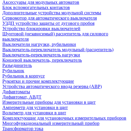
Аксессуары для модульных автоматов
Блок вспомогательных контактов
Дополнительные устройства модульной системы
Сервомотор для автоматического выключателя
УЗДП устройство защиты от дугового пробоя
Устройство блокировки выключателей
Шунтовой (независимый) расцепитель для силового
выключателя
Выключатели нагрузки, рубильники
Выключатель-переключатель модульный (расцепитель)
Выключатель-переключатель нагрузки
Концевой выключатель, переключатель
Разъединитель
Рубильник
Рубильник в корпусе
Рукоятки и прочие комплектующие
Устройства автоматического ввода резерва (АВР)
Дифавтоматы
Дифавтомат, АВДТ
Измерительные приборы для установки в щит
Амперметр для установки в щит
Вольтметр для установки в щит
Комплектующие для установочных измерительных приборов
Многофункциональный измерительный прибор
Трансформатор тока