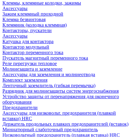
Клеммы, клеммные колодки, зажимы
Аксессуары
Зажим клеммный проходной
Клемма безвинтовая
Клеммник (колодка клеммная)
Контакторы, пускатели
Аксессуары
Катушка для контактора
Контактор модульный
Контактор переменного тока
Пускатель магнитный переменного тока
Реле перегрузки тепловое
Молниезащита и заземление
Аксессуары для заземления и молниеотвода
Комплект заземления
Ленточный заземлитель (гибкая перемычка)
Разрядник для молниезащиты систем энергоснабжения
Устройство защиты от перенапряжения для оконечного
оборудования
Предохранители
Аксессуары для низковольт. предохранителя (плавкой
вставки) HRC
Держатель продольных плавких предохранителей (вставок)
Миниатюрный слаботочный предохранитель
Низковольтный предохранитель (плавкая вставка) HRC