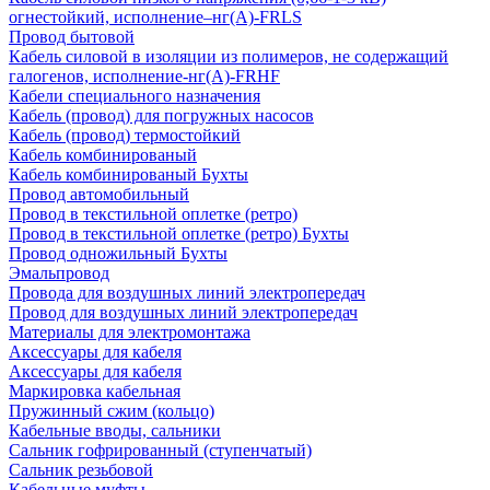
огнестойкий, исполнение–нг(А)-FRLS
Провод бытовой
Кабель силовой в изоляции из полимеров, не содержащий
галогенов, исполнение-нг(А)-FRHF
Кабели специального назначения
Кабель (провод) для погружных насосов
Кабель (провод) термостойкий
Кабель комбинированый
Кабель комбинированый Бухты
Провод автомобильный
Провод в текстильной оплетке (ретро)
Провод в текстильной оплетке (ретро) Бухты
Провод одножильный Бухты
Эмальпровод
Провода для воздушных линий электропередач
Провод для воздушных линий электропередач
Материалы для электромонтажа
Аксессуары для кабеля
Аксессуары для кабеля
Маркировка кабельная
Пружинный сжим (кольцо)
Кабельные вводы, сальники
Сальник гофрированный (ступенчатый)
Сальник резьбовой
Кабельные муфты