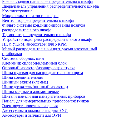
Боковая/задняя панель распределительного шкафа
Дверь/панель управления распределительного шкафа
Комплектующие
Микроклимат щитов и шкафов
Вентилятор распределительного шкафа
Фильтр системы кондиционирования воздуха
распределительного шкафа
Термостат распределительного шкафа
Устройство подогрева распределительного шкафа
НКУ, УКРМ, аксессуары для УКРМ
Малый распределительный щит, укомплектованный
приборами
Системы сборных шин
Клеммник силовой/клеммный блок
Опорный изолятор/изолирующая втулка
Шина нулевая для распределительного щита
Шина соединительная
Шинный зажим (клемма)
Шинодержатель (шинный изолятор)
Шины медные и алюминиевые
Щиты и панели для измерительных приборов
Панель для измерительных приборов/счётчиков
Электроустановочные изделия
Аксессуары и компоненты для ЭУИ
Аксессуары и запчасти для ЭУИ