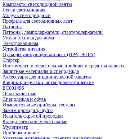
Комплекты светодиодной ленты
Лента светодиодная
Модуль светодиодный
Профиль для светодиодных лент
Патроны
Патроны, ламподержатели, стартеродержатели
Умная техника для дома
Электрокарнизы
Устройства питания
Пускорегулирующий аппарат (ПРА, ЭПРА)
Стартер
Инструмент, измерительные приборы и средства защиты
Защитные материалы и спецодежда
Аксессуары для индивидуальной защиты
Коврики, перчатки, боты диэлектрические
EC001496
Очки защитные
Спецодежда и обувь
Измерительные приборы, тестеры
Зажим-крокодил, щупы
Искатель скрытой проводки
Клещи электроизмерительные
Мультиметр
Приборы прочие
Указатель напряжения, отвертка индикаторная