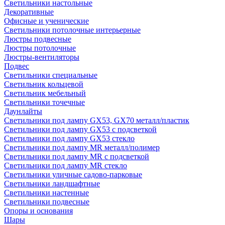
Светильники настольные
Декоративные
Офисные и ученические
Светильники потолочные интерьерные
Люстры подвесные
Люстры потолочные
Люстры-вентиляторы
Подвес
Светильники специальные
Светильник кольцевой
Светильник мебельный
Светильники точечные
Даунлайты
Светильники под лампу GX53, GX70 металл/пластик
Светильники под лампу GX53 с подсветкой
Светильники под лампу GX53 стекло
Светильники под лампу MR металл/полимер
Светильники под лампу MR с подсветкой
Светильники под лампу MR стекло
Светильники уличные садово-парковые
Светильники ландшафтные
Светильники настенные
Светильники подвесные
Опоры и основания
Шары