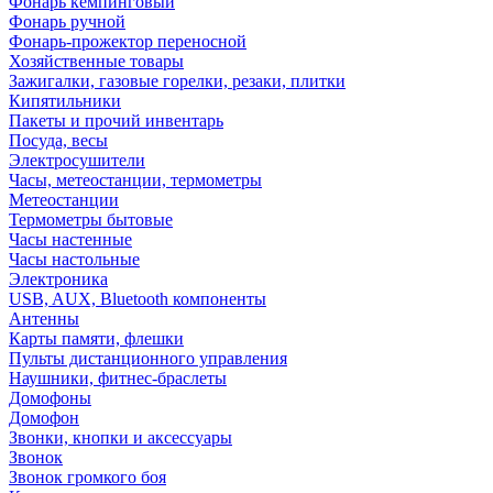
Фонарь кемпинговый
Фонарь ручной
Фонарь-прожектор переносной
Хозяйственные товары
Зажигалки, газовые горелки, резаки, плитки
Кипятильники
Пакеты и прочий инвентарь
Посуда, весы
Электросушители
Часы, метеостанции, термометры
Метеостанции
Термометры бытовые
Часы настенные
Часы настольные
Электроника
USB, AUX, Bluetooth компоненты
Антенны
Карты памяти, флешки
Пульты дистанционного управления
Наушники, фитнес-браслеты
Домофоны
Домофон
Звонки, кнопки и аксессуары
Звонок
Звонок громкого боя