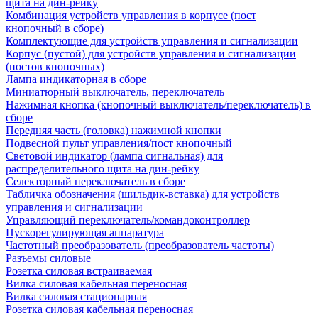
щита на дин-рейку
Комбинация устройств управления в корпусе (пост
кнопочный в сборе)
Комплектующие для устройств управления и сигнализации
Корпус (пустой) для устройств управления и сигнализации
(постов кнопочных)
Лампа индикаторная в сборе
Миниатюрный выключатель, переключатель
Нажимная кнопка (кнопочный выключатель/переключатель) в
сборе
Передняя часть (головка) нажимной кнопки
Подвесной пульт управления/пост кнопочный
Световой индикатор (лампа сигнальная) для
распределительного щита на дин-рейку
Селекторный переключатель в сборе
Табличка обозначения (шильдик-вставка) для устройств
управления и сигнализации
Управляющий переключатель/командоконтроллер
Пускорегулирующая аппаратура
Частотный преобразователь (преобразователь частоты)
Разъемы силовые
Розетка силовая встраиваемая
Вилка силовая кабельная переносная
Вилка силовая стационарная
Розетка силовая кабельная переносная