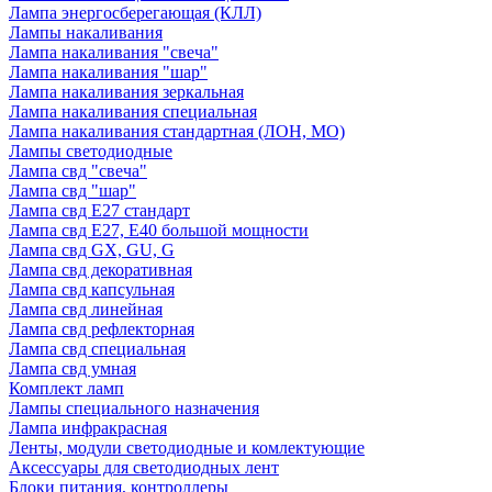
Лампа энергосберегающая (КЛЛ)
Лампы накаливания
Лампа накаливания "свеча"
Лампа накаливания "шар"
Лампа накаливания зеркальная
Лампа накаливания специальная
Лампа накаливания стандартная (ЛОН, МО)
Лампы светодиодные
Лампа свд "свеча"
Лампа свд "шар"
Лампа свд E27 стандарт
Лампа свд E27, Е40 большой мощности
Лампа свд GX, GU, G
Лампа свд декоративная
Лампа свд капсульная
Лампа свд линейная
Лампа свд рефлекторная
Лампа свд специальная
Лампа свд умная
Комплект ламп
Лампы специального назначения
Лампа инфракрасная
Ленты, модули светодиодные и комлектующие
Аксессуары для светодиодных лент
Блоки питания, контроллеры