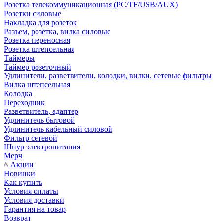
Розетка телекоммуникационная (PC/TF/USB/AUX)
Розетки силовые
Накладка для розеток
Разъем, розетка, вилка силовые
Розетка переносная
Розетка штепсельная
Таймеры
Таймер розеточный
Удлинители, разветвители, колодки, вилки, сетевые фильтры
Вилка штепсельная
Колодка
Переходник
Разветвитель, адаптер
Удлинитель бытовой
Удлинитель кабельный силовой
Фильтр сетевой
Шнур электропитания
Мерч
Акции
Новинки
Как купить
Условия оплаты
Условия доставки
Гарантия на товар
Возврат