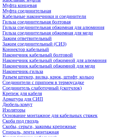
Муфта концевая
Муфта соединительная
Кабельные наконечники и соединители
Гильза соединительная болтовая
Гильза соединительная обжимная для алюминия
Гильза соединительная обжимная для меди
Зажим ответвительный
Зажим соединительный (СИЗ)
Коннектор кабельный
Наконечник кабельный болтовой
Наконечник кабельный обжимной для алюминия
Наконечник кабельный обжимной для меди
Наконечник-гильза
Разъем штекер, вилка, крюк, штифт, кольцо
Соединители с припоем в термоусадке
Соединитель слаботочный (скотчлок)
Крепеж для кабеля
Арматура для СИП
Дюбель-хомут
Изоляторы
Основание монтажное для кабельных стяжек
Скоба под гвоздь
Скобы, серьги, зажимы крепежные
Спираль, лента монтажная