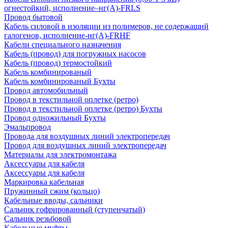
огнестойкий, исполнение–нг(А)-FRLS
Провод бытовой
Кабель силовой в изоляции из полимеров, не содержащий
галогенов, исполнение-нг(А)-FRHF
Кабели специального назначения
Кабель (провод) для погружных насосов
Кабель (провод) термостойкий
Кабель комбинированый
Кабель комбинированый Бухты
Провод автомобильный
Провод в текстильной оплетке (ретро)
Провод в текстильной оплетке (ретро) Бухты
Провод одножильный Бухты
Эмальпровод
Провода для воздушных линий электропередач
Провод для воздушных линий электропередач
Материалы для электромонтажа
Аксессуары для кабеля
Аксессуары для кабеля
Маркировка кабельная
Пружинный сжим (кольцо)
Кабельные вводы, сальники
Сальник гофрированный (ступенчатый)
Сальник резьбовой
Кабельные муфты