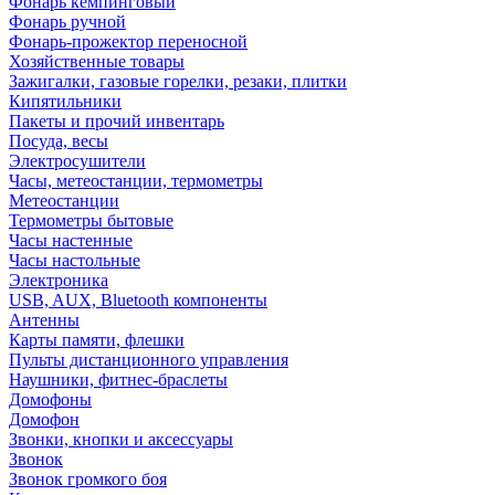
Фонарь кемпинговый
Фонарь ручной
Фонарь-прожектор переносной
Хозяйственные товары
Зажигалки, газовые горелки, резаки, плитки
Кипятильники
Пакеты и прочий инвентарь
Посуда, весы
Электросушители
Часы, метеостанции, термометры
Метеостанции
Термометры бытовые
Часы настенные
Часы настольные
Электроника
USB, AUX, Bluetooth компоненты
Антенны
Карты памяти, флешки
Пульты дистанционного управления
Наушники, фитнес-браслеты
Домофоны
Домофон
Звонки, кнопки и аксессуары
Звонок
Звонок громкого боя