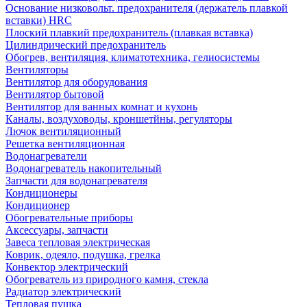
Основание низковольт. предохранителя (держатель плавкой
вставки) HRC
Плоский плавкий предохранитель (плавкая вставка)
Цилиндрический предохранитель
Обогрев, вентиляция, климатотехника, гелиосистемы
Вентиляторы
Вентилятор для оборудования
Вентилятор бытовой
Вентилятор для ванных комнат и кухонь
Каналы, воздуховоды, кроншетйны, регуляторы
Лючок вентиляционный
Решетка вентиляционная
Водонагреватели
Водонагреватель накопительный
Запчасти для водонагревателя
Кондиционеры
Кондиционер
Обогревательные приборы
Аксессуары, запчасти
Завеса тепловая электрическая
Коврик, одеяло, подушка, грелка
Конвектор электрический
Обогреватель из природного камня, стекла
Радиатор электрический
Тепловая пушка