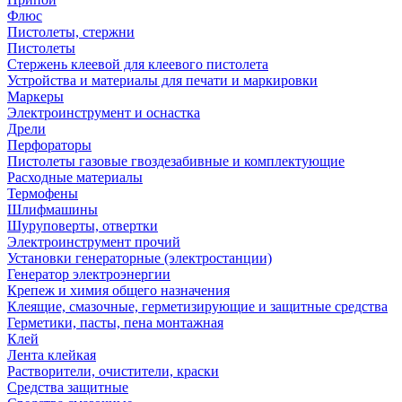
Флюс
Пистолеты, стержни
Пистолеты
Стержень клеевой для клеевого пистолета
Устройства и материалы для печати и маркировки
Маркеры
Электроинструмент и оснастка
Дрели
Перфораторы
Пистолеты газовые гвоздезабивные и комплектующие
Расходные материалы
Термофены
Шлифмашины
Шуруповерты, отвертки
Электроинструмент прочий
Установки генераторные (электростанции)
Генератор электроэнергии
Крепеж и химия общего назначения
Клеящие, смазочные, герметизирующие и защитные средства
Герметики, пасты, пена монтажная
Клей
Лента клейкая
Растворители, очистители, краски
Средства защитные