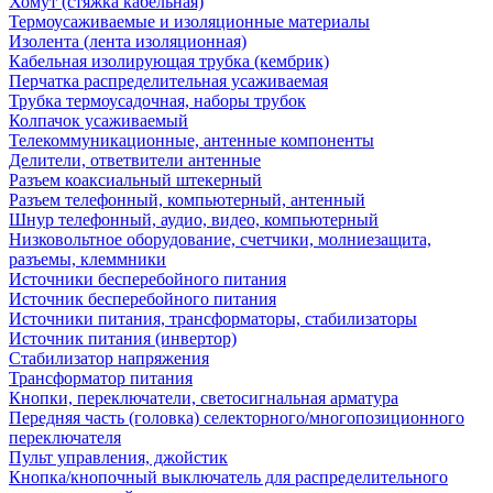
Хомут (стяжка кабельная)
Термоусаживаемые и изоляционные материалы
Изолента (лента изоляционная)
Кабельная изолирующая трубка (кембрик)
Перчатка распределительная усаживаемая
Трубка термоусадочная, наборы трубок
Колпачок усаживаемый
Телекоммуникационные, антенные компоненты
Делители, ответвители антенные
Разъем коаксиальный штекерный
Разъем телефонный, компьютерный, антенный
Шнур телефонный, аудио, видео, компьютерный
Низковольтное оборудование, счетчики, молниезащита,
разъемы, клеммники
Источники бесперебойного питания
Источник бесперебойного питания
Источники питания, трансформаторы, стабилизаторы
Источник питания (инвертор)
Стабилизатор напряжения
Трансформатор питания
Кнопки, переключатели, светосигнальная арматура
Передняя часть (головка) селекторного/многопозиционного
переключателя
Пульт управления, джойстик
Кнопка/кнопочный выключатель для распределительного