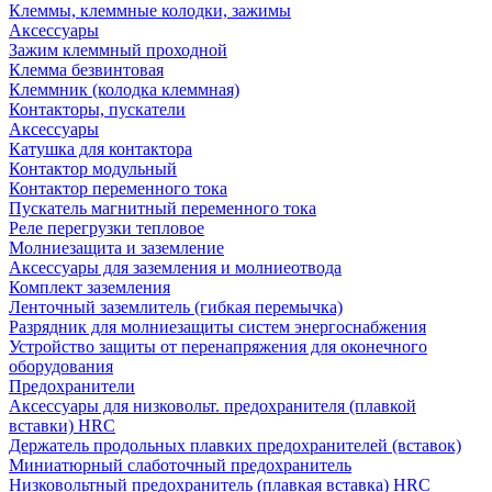
Клеммы, клеммные колодки, зажимы
Аксессуары
Зажим клеммный проходной
Клемма безвинтовая
Клеммник (колодка клеммная)
Контакторы, пускатели
Аксессуары
Катушка для контактора
Контактор модульный
Контактор переменного тока
Пускатель магнитный переменного тока
Реле перегрузки тепловое
Молниезащита и заземление
Аксессуары для заземления и молниеотвода
Комплект заземления
Ленточный заземлитель (гибкая перемычка)
Разрядник для молниезащиты систем энергоснабжения
Устройство защиты от перенапряжения для оконечного
оборудования
Предохранители
Аксессуары для низковольт. предохранителя (плавкой
вставки) HRC
Держатель продольных плавких предохранителей (вставок)
Миниатюрный слаботочный предохранитель
Низковольтный предохранитель (плавкая вставка) HRC