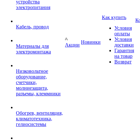
устройства
электропитания
Как купить
К
Кабель, провод
Условия
оплаты
Условия
Новинки
Акции
доставки
Материалы для
Гарантия
электромонтажа
на товар
Возврат
Низковольтное
оборудование,
счетчики,
молниезащита,
разъемы, клеммники
Обогрев, вентиляция,
климатотехника,
гелиосистемы