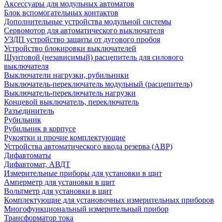
Аксессуары для модульных автоматов
Блок вспомогательных контактов
Дополнительные устройства модульной системы
Сервомотор для автоматического выключателя
УЗДП устройство защиты от дугового пробоя
Устройство блокировки выключателей
Шунтовой (независимый) расцепитель для силового
выключателя
Выключатели нагрузки, рубильники
Выключатель-переключатель модульный (расцепитель)
Выключатель-переключатель нагрузки
Концевой выключатель, переключатель
Разъединитель
Рубильник
Рубильник в корпусе
Рукоятки и прочие комплектующие
Устройства автоматического ввода резерва (АВР)
Дифавтоматы
Дифавтомат, АВДТ
Измерительные приборы для установки в щит
Амперметр для установки в щит
Вольтметр для установки в щит
Комплектующие для установочных измерительных приборов
Многофункциональный измерительный прибор
Трансформатор тока