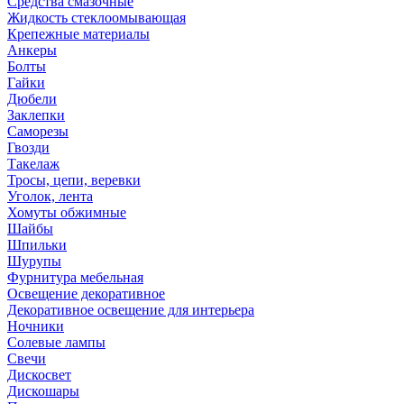
Средства смазочные
Жидкость стеклоомывающая
Крепежные материалы
Анкеры
Болты
Гайки
Дюбели
Заклепки
Саморезы
Гвозди
Такелаж
Тросы, цепи, веревки
Уголок, лента
Хомуты обжимные
Шайбы
Шпильки
Шурупы
Фурнитура мебельная
Освещение декоративное
Декоративное освещение для интерьера
Ночники
Солевые лампы
Свечи
Дискосвет
Дискошары