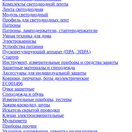
Комплекты светодиодной ленты
Лента светодиодная
Модуль светодиодный
Профиль для светодиодных лент
Патроны
Патроны, ламподержатели, стартеродержатели
Умная техника для дома
Электрокарнизы
Устройства питания
Пускорегулирующий аппарат (ПРА, ЭПРА)
Стартер
Инструмент, измерительные приборы и средства защиты
Защитные материалы и спецодежда
Аксессуары для индивидуальной защиты
Коврики, перчатки, боты диэлектрические
EC001496
Очки защитные
Спецодежда и обувь
Измерительные приборы, тестеры
Зажим-крокодил, щупы
Искатель скрытой проводки
Клещи электроизмерительные
Мультиметр
Приборы прочие
Указатель напряжения, отвертка индикаторная