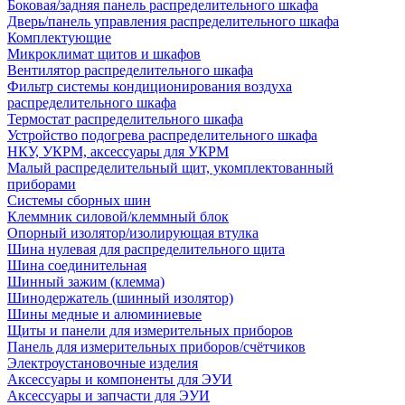
Боковая/задняя панель распределительного шкафа
Дверь/панель управления распределительного шкафа
Комплектующие
Микроклимат щитов и шкафов
Вентилятор распределительного шкафа
Фильтр системы кондиционирования воздуха
распределительного шкафа
Термостат распределительного шкафа
Устройство подогрева распределительного шкафа
НКУ, УКРМ, аксессуары для УКРМ
Малый распределительный щит, укомплектованный
приборами
Системы сборных шин
Клеммник силовой/клеммный блок
Опорный изолятор/изолирующая втулка
Шина нулевая для распределительного щита
Шина соединительная
Шинный зажим (клемма)
Шинодержатель (шинный изолятор)
Шины медные и алюминиевые
Щиты и панели для измерительных приборов
Панель для измерительных приборов/счётчиков
Электроустановочные изделия
Аксессуары и компоненты для ЭУИ
Аксессуары и запчасти для ЭУИ