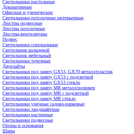
Светильники настольные
Декоративные
Офисные и ученические
Светильники потолочные интерьерные
Люстры подвесные
Люстры потолочные
Люстры-вентиляторы
Подвес
Светильники специальные
Светильник кольцевой
Светильник мебельный
Светильники точечные
Даунлайты
Светильники под лампу GX53, GX70 металл/пластик
Светильники под лампу GX53 с подсветкой
Светильники под лампу GX53 стекло
Светильники под лампу MR металл/полимер
Светильники под лампу MR с подсветкой
Светильники под лампу MR стекло
Светильники уличные садово-парковые
Светильники ландшафтные
Светильники настенные
Светильники подвесные
Опоры и основания
Шары