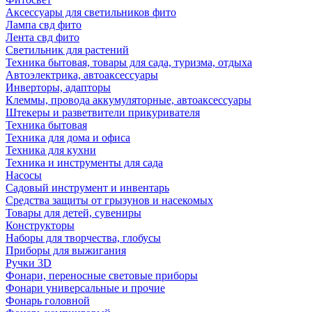
Аксессуары для светильников фито
Лампа свд фито
Лента свд фито
Светильник для растений
Техника бытовая, товары для сада, туризма, отдыха
Автоэлектрика, автоаксессуары
Инверторы, адапторы
Клеммы, провода аккумуляторные, автоаксессуары
Штекеры и разветвители прикуривателя
Техника бытовая
Техника для дома и офиса
Техника для кухни
Техника и инструменты для сада
Насосы
Садовый инструмент и инвентарь
Средства защиты от грызунов и насекомых
Товары для детей, сувениры
Конструкторы
Наборы для творчества, глобусы
Приборы для выжигания
Ручки 3D
Фонари, переносные световые приборы
Фонари универсальные и прочие
Фонарь головной