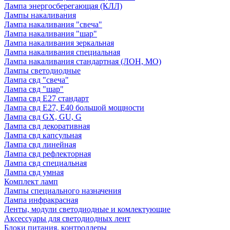
Лампа энергосберегающая (КЛЛ)
Лампы накаливания
Лампа накаливания "свеча"
Лампа накаливания "шар"
Лампа накаливания зеркальная
Лампа накаливания специальная
Лампа накаливания стандартная (ЛОН, МО)
Лампы светодиодные
Лампа свд "свеча"
Лампа свд "шар"
Лампа свд E27 стандарт
Лампа свд E27, Е40 большой мощности
Лампа свд GX, GU, G
Лампа свд декоративная
Лампа свд капсульная
Лампа свд линейная
Лампа свд рефлекторная
Лампа свд специальная
Лампа свд умная
Комплект ламп
Лампы специального назначения
Лампа инфракрасная
Ленты, модули светодиодные и комлектующие
Аксессуары для светодиодных лент
Блоки питания, контроллеры