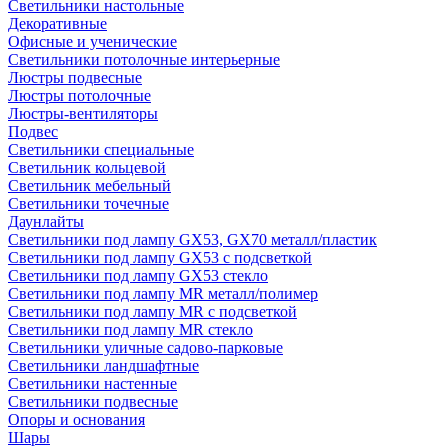
Светильники настольные
Декоративные
Офисные и ученические
Светильники потолочные интерьерные
Люстры подвесные
Люстры потолочные
Люстры-вентиляторы
Подвес
Светильники специальные
Светильник кольцевой
Светильник мебельный
Светильники точечные
Даунлайты
Светильники под лампу GX53, GX70 металл/пластик
Светильники под лампу GX53 с подсветкой
Светильники под лампу GX53 стекло
Светильники под лампу MR металл/полимер
Светильники под лампу MR с подсветкой
Светильники под лампу MR стекло
Светильники уличные садово-парковые
Светильники ландшафтные
Светильники настенные
Светильники подвесные
Опоры и основания
Шары