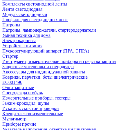
Комплекты светодиодной ленты
Лента светодиодная
Модуль светодиодный
Профиль для светодиодных лент
Патроны
Патроны, ламподержатели, стартеродержатели
Умная техника для дома
Электрокарнизы
Устройства питания
Пускорегулирующий аппарат (ПРА, ЭПРА)
Стартер
Инструмент, измерительные приборы и средства защиты
Защитные материалы и спецодежда
Аксессуары для индивидуальной защиты
Коврики, перчатки, боты диэлектрические
EC001496
Очки защитные
Спецодежда и обувь
Измерительные приборы, тестеры
Зажим-крокодил, щупы
Искатель скрытой проводки
Клещи электроизмерительные
Мультиметр
Приборы прочие
Указатель напряжения, отвертка индикаторная