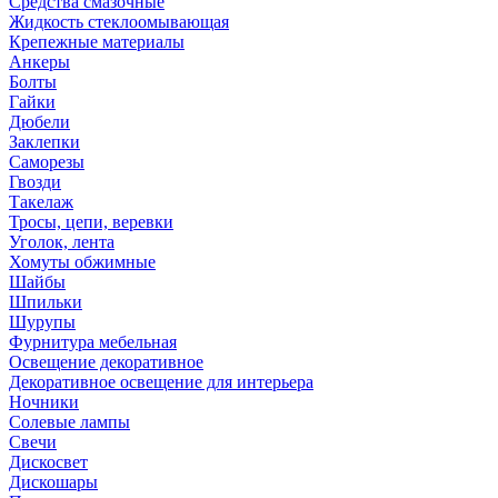
Средства смазочные
Жидкость стеклоомывающая
Крепежные материалы
Анкеры
Болты
Гайки
Дюбели
Заклепки
Саморезы
Гвозди
Такелаж
Тросы, цепи, веревки
Уголок, лента
Хомуты обжимные
Шайбы
Шпильки
Шурупы
Фурнитура мебельная
Освещение декоративное
Декоративное освещение для интерьера
Ночники
Солевые лампы
Свечи
Дискосвет
Дискошары