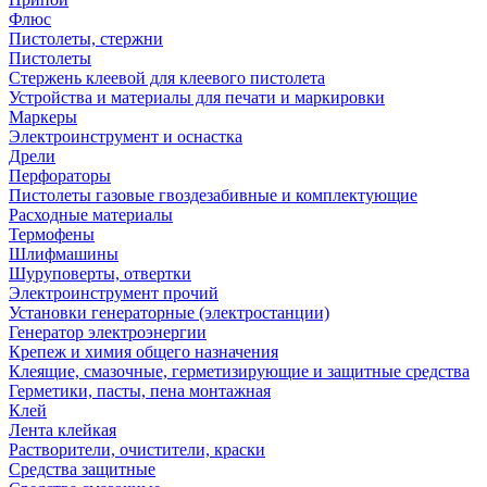
Флюс
Пистолеты, стержни
Пистолеты
Стержень клеевой для клеевого пистолета
Устройства и материалы для печати и маркировки
Маркеры
Электроинструмент и оснастка
Дрели
Перфораторы
Пистолеты газовые гвоздезабивные и комплектующие
Расходные материалы
Термофены
Шлифмашины
Шуруповерты, отвертки
Электроинструмент прочий
Установки генераторные (электростанции)
Генератор электроэнергии
Крепеж и химия общего назначения
Клеящие, смазочные, герметизирующие и защитные средства
Герметики, пасты, пена монтажная
Клей
Лента клейкая
Растворители, очистители, краски
Средства защитные