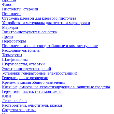
Флюс
Пистолеты, стержни
Пистолеты
Стержень клеевой для клеевого пистолета
Устройства и материалы для печати и маркировки
Маркеры
Электроинструмент и оснастка
Дрели
Перфораторы
Пистолеты газовые гвоздезабивные и комплектующие
Расходные материалы
Термофены
Шлифмашины
Шуруповерты, отвертки
Электроинструмент прочий
Установки генераторные (электростанции)
Генератор электроэнергии
Крепеж и химия общего назначения
Клеящие, смазочные, герметизирующие и защитные средства
Герметики, пасты, пена монтажная
Клей
Лента клейкая
Растворители, очистители, краски
Средства защитные