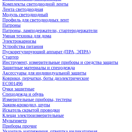
Комплекты светодиодной ленты
Лента светодиодная
Модуль светодиодный
Профиль для светодиодных лент
Патроны
Патроны, ламподержатели, стартеродержатели
Умная техника для дома
Электрокарнизы
Устройства питания
Пускорегулирующий аппарат (ПРА, ЭПРА)
Стартер
Инструмент, измерительные приборы и средства защиты
Защитные материалы и спецодежда
Аксессуары для индивидуальной защиты
Коврики, перчатки, боты диэлектрические
EC001496
Очки защитные
Спецодежда и обувь
Измерительные приборы, тестеры
Зажим-крокодил, щупы
Искатель скрытой проводки
Клещи электроизмерительные
Мультиметр
Приборы прочие
Указатель напряжения, отвертка индикаторная