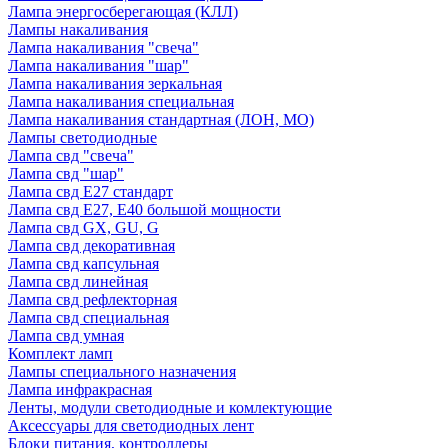
Лампа энергосберегающая (КЛЛ)
Лампы накаливания
Лампа накаливания "свеча"
Лампа накаливания "шар"
Лампа накаливания зеркальная
Лампа накаливания специальная
Лампа накаливания стандартная (ЛОН, МО)
Лампы светодиодные
Лампа свд "свеча"
Лампа свд "шар"
Лампа свд E27 стандарт
Лампа свд E27, Е40 большой мощности
Лампа свд GX, GU, G
Лампа свд декоративная
Лампа свд капсульная
Лампа свд линейная
Лампа свд рефлекторная
Лампа свд специальная
Лампа свд умная
Комплект ламп
Лампы специального назначения
Лампа инфракрасная
Ленты, модули светодиодные и комлектующие
Аксессуары для светодиодных лент
Блоки питания, контроллеры