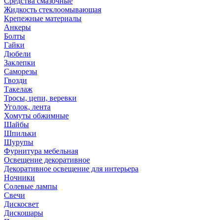
Средства смазочные
Жидкость стеклоомывающая
Крепежные материалы
Анкеры
Болты
Гайки
Дюбели
Заклепки
Саморезы
Гвозди
Такелаж
Тросы, цепи, веревки
Уголок, лента
Хомуты обжимные
Шайбы
Шпильки
Шурупы
Фурнитура мебельная
Освещение декоративное
Декоративное освещение для интерьера
Ночники
Солевые лампы
Свечи
Дискосвет
Дискошары