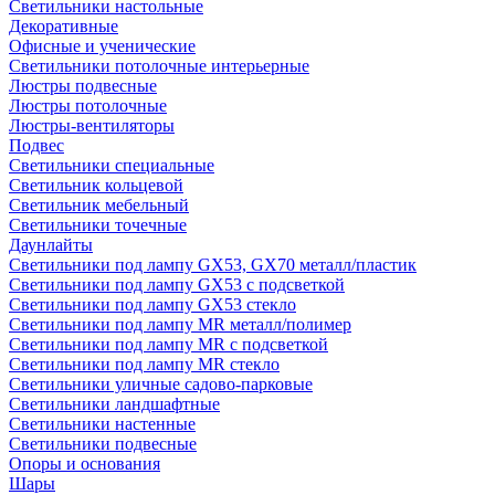
Светильники настольные
Декоративные
Офисные и ученические
Светильники потолочные интерьерные
Люстры подвесные
Люстры потолочные
Люстры-вентиляторы
Подвес
Светильники специальные
Светильник кольцевой
Светильник мебельный
Светильники точечные
Даунлайты
Светильники под лампу GX53, GX70 металл/пластик
Светильники под лампу GX53 с подсветкой
Светильники под лампу GX53 стекло
Светильники под лампу MR металл/полимер
Светильники под лампу MR с подсветкой
Светильники под лампу MR стекло
Светильники уличные садово-парковые
Светильники ландшафтные
Светильники настенные
Светильники подвесные
Опоры и основания
Шары