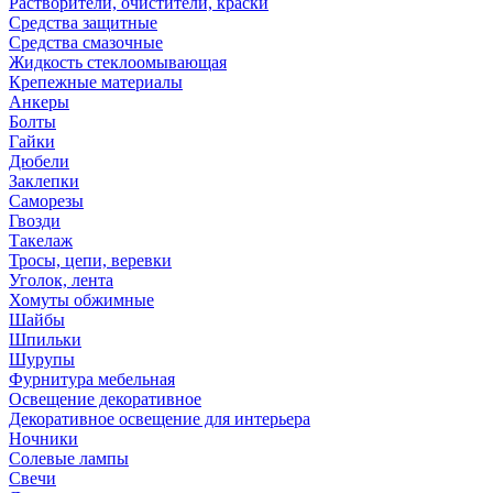
Растворители, очистители, краски
Средства защитные
Средства смазочные
Жидкость стеклоомывающая
Крепежные материалы
Анкеры
Болты
Гайки
Дюбели
Заклепки
Саморезы
Гвозди
Такелаж
Тросы, цепи, веревки
Уголок, лента
Хомуты обжимные
Шайбы
Шпильки
Шурупы
Фурнитура мебельная
Освещение декоративное
Декоративное освещение для интерьера
Ночники
Солевые лампы
Свечи