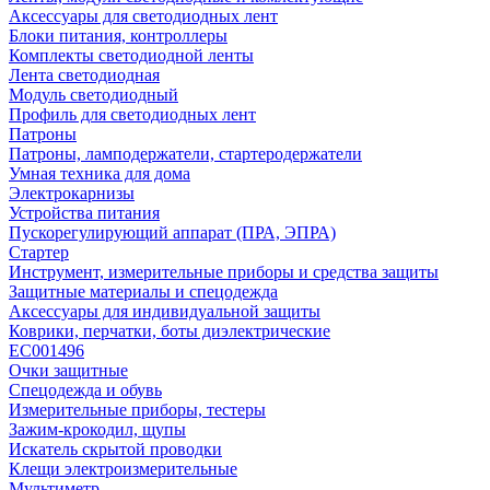
Аксессуары для светодиодных лент
Блоки питания, контроллеры
Комплекты светодиодной ленты
Лента светодиодная
Модуль светодиодный
Профиль для светодиодных лент
Патроны
Патроны, ламподержатели, стартеродержатели
Умная техника для дома
Электрокарнизы
Устройства питания
Пускорегулирующий аппарат (ПРА, ЭПРА)
Стартер
Инструмент, измерительные приборы и средства защиты
Защитные материалы и спецодежда
Аксессуары для индивидуальной защиты
Коврики, перчатки, боты диэлектрические
EC001496
Очки защитные
Спецодежда и обувь
Измерительные приборы, тестеры
Зажим-крокодил, щупы
Искатель скрытой проводки
Клещи электроизмерительные
Мультиметр