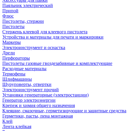
Аксессуары для пайки
Паяльник электрический
Припой
Флюс
Пистолеты, стержни
Пистолеты
Стержень клеевой для клеевого пистолета
Устройства и материалы для печати и маркировки
Маркеры
Электроинструмент и оснастка
Дрели
Перфораторы
Пистолеты газовые гвоздезабивные и комплектующие
Расходные материалы
Термофены
Шлифмашины
Шуруповерты, отвертки
Электроинструмент прочий
Установки генераторные (электростанции)
Генератор электроэнергии
Крепеж и химия общего назначения
Клеящие, смазочные, герметизирующие и защитные средства
Герметики, пасты, пена монтажная
Клей
Лента клейкая