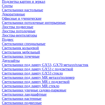
Подсветка картин и зеркал
Споты
Светильники настольные
Декоративные
Офисные и ученические
Светильники потолочные интерьерные
Люстры подвесные
Люстры потолочные
Люстры-вентиляторы
Подвес
Светильники специальные
Светильник кольцевой
Светильник мебельный
Светильники точечные
Даунлайты
Светильники под лампу GX53, GX70 металл/пластик
Светильники под лампу GX53 с подсветкой
Светильники под лампу GX53 стекло
Светильники под лампу MR металл/полимер
Светильники под лампу MR с подсветкой
Светильники под лампу MR стекло
Светильники уличные садово-парковые
Светильники ландшафтные
Светильники настенные
Светильники подвесные