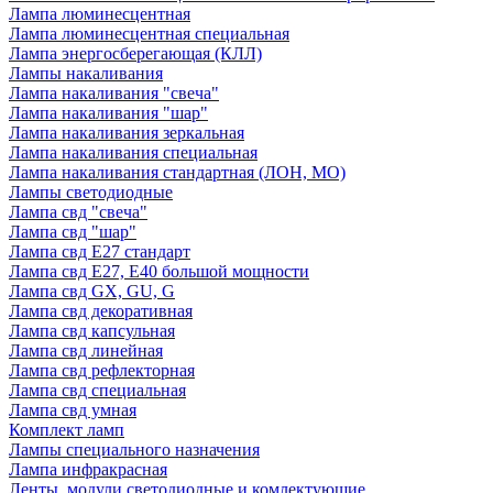
Лампа люминесцентная
Лампа люминесцентная специальная
Лампа энергосберегающая (КЛЛ)
Лампы накаливания
Лампа накаливания "свеча"
Лампа накаливания "шар"
Лампа накаливания зеркальная
Лампа накаливания специальная
Лампа накаливания стандартная (ЛОН, МО)
Лампы светодиодные
Лампа свд "свеча"
Лампа свд "шар"
Лампа свд E27 стандарт
Лампа свд E27, Е40 большой мощности
Лампа свд GX, GU, G
Лампа свд декоративная
Лампа свд капсульная
Лампа свд линейная
Лампа свд рефлекторная
Лампа свд специальная
Лампа свд умная
Комплект ламп
Лампы специального назначения
Лампа инфракрасная
Ленты, модули светодиодные и комлектующие