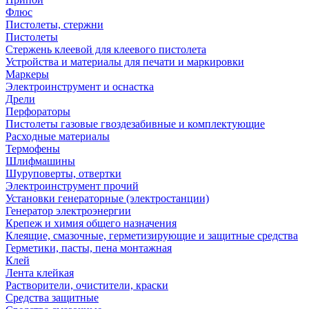
Флюс
Пистолеты, стержни
Пистолеты
Стержень клеевой для клеевого пистолета
Устройства и материалы для печати и маркировки
Маркеры
Электроинструмент и оснастка
Дрели
Перфораторы
Пистолеты газовые гвоздезабивные и комплектующие
Расходные материалы
Термофены
Шлифмашины
Шуруповерты, отвертки
Электроинструмент прочий
Установки генераторные (электростанции)
Генератор электроэнергии
Крепеж и химия общего назначения
Клеящие, смазочные, герметизирующие и защитные средства
Герметики, пасты, пена монтажная
Клей
Лента клейкая
Растворители, очистители, краски
Средства защитные