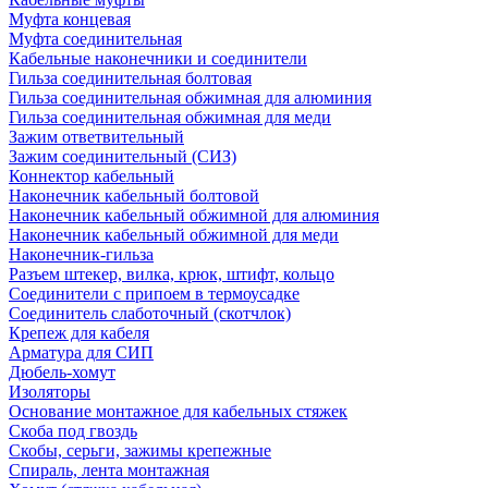
Муфта концевая
Муфта соединительная
Кабельные наконечники и соединители
Гильза соединительная болтовая
Гильза соединительная обжимная для алюминия
Гильза соединительная обжимная для меди
Зажим ответвительный
Зажим соединительный (СИЗ)
Коннектор кабельный
Наконечник кабельный болтовой
Наконечник кабельный обжимной для алюминия
Наконечник кабельный обжимной для меди
Наконечник-гильза
Разъем штекер, вилка, крюк, штифт, кольцо
Соединители с припоем в термоусадке
Соединитель слаботочный (скотчлок)
Крепеж для кабеля
Арматура для СИП
Дюбель-хомут
Изоляторы
Основание монтажное для кабельных стяжек
Скоба под гвоздь
Скобы, серьги, зажимы крепежные
Спираль, лента монтажная