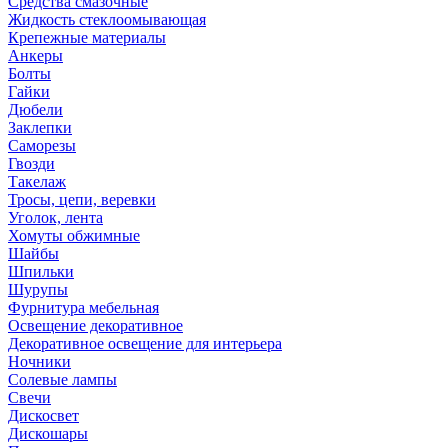
Средства смазочные
Жидкость стеклоомывающая
Крепежные материалы
Анкеры
Болты
Гайки
Дюбели
Заклепки
Саморезы
Гвозди
Такелаж
Тросы, цепи, веревки
Уголок, лента
Хомуты обжимные
Шайбы
Шпильки
Шурупы
Фурнитура мебельная
Освещение декоративное
Декоративное освещение для интерьера
Ночники
Солевые лампы
Свечи
Дискосвет
Дискошары