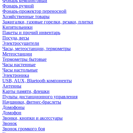
Фонарь кемпинговый
Фонарь ручной
Фонарь-прожектор переносной
Хозяйственные товары
Зажигалки, газовые горелки, резаки, плитки
Кипятильники
Пакеты и прочий инвентарь
Посуда, весы
Электросушители
Часы, метеостанции, термометры
Метеостанции
Термометры бытовые
Часы настенные
Часы настольные
Электроника
USB, AUX, Bluetooth компоненты
Антенны
Карты памяти, флешки
Пульты дистанционного управления
Наушники, фитнес-браслеты
Домофоны
Домофон
Звонки, кнопки и аксессуары
Звонок
Звонок громкого боя