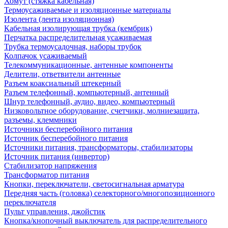
Хомут (стяжка кабельная)
Термоусаживаемые и изоляционные материалы
Изолента (лента изоляционная)
Кабельная изолирующая трубка (кембрик)
Перчатка распределительная усаживаемая
Трубка термоусадочная, наборы трубок
Колпачок усаживаемый
Телекоммуникационные, антенные компоненты
Делители, ответвители антенные
Разъем коаксиальный штекерный
Разъем телефонный, компьютерный, антенный
Шнур телефонный, аудио, видео, компьютерный
Низковольтное оборудование, счетчики, молниезащита,
разъемы, клеммники
Источники бесперебойного питания
Источник бесперебойного питания
Источники питания, трансформаторы, стабилизаторы
Источник питания (инвертор)
Стабилизатор напряжения
Трансформатор питания
Кнопки, переключатели, светосигнальная арматура
Передняя часть (головка) селекторного/многопозиционного
переключателя
Пульт управления, джойстик
Кнопка/кнопочный выключатель для распределительного