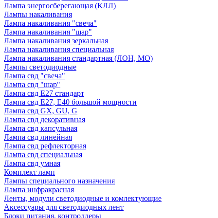
Лампа энергосберегающая (КЛЛ)
Лампы накаливания
Лампа накаливания "свеча"
Лампа накаливания "шар"
Лампа накаливания зеркальная
Лампа накаливания специальная
Лампа накаливания стандартная (ЛОН, МО)
Лампы светодиодные
Лампа свд "свеча"
Лампа свд "шар"
Лампа свд E27 стандарт
Лампа свд E27, Е40 большой мощности
Лампа свд GX, GU, G
Лампа свд декоративная
Лампа свд капсульная
Лампа свд линейная
Лампа свд рефлекторная
Лампа свд специальная
Лампа свд умная
Комплект ламп
Лампы специального назначения
Лампа инфракрасная
Ленты, модули светодиодные и комлектующие
Аксессуары для светодиодных лент
Блоки питания, контроллеры