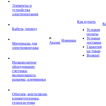
Элементы и
устройства
электропитания
Как купить
К
Кабель, провод
Условия
оплаты
Условия
Новинки
Акции
доставки
Материалы для
Гарантия
электромонтажа
на товар
Возврат
Низковольтное
оборудование,
счетчики,
молниезащита,
разъемы, клеммники
Обогрев, вентиляция,
климатотехника,
гелиосистемы