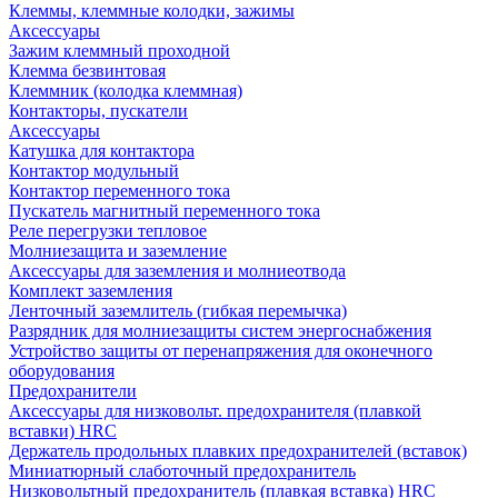
Клеммы, клеммные колодки, зажимы
Аксессуары
Зажим клеммный проходной
Клемма безвинтовая
Клеммник (колодка клеммная)
Контакторы, пускатели
Аксессуары
Катушка для контактора
Контактор модульный
Контактор переменного тока
Пускатель магнитный переменного тока
Реле перегрузки тепловое
Молниезащита и заземление
Аксессуары для заземления и молниеотвода
Комплект заземления
Ленточный заземлитель (гибкая перемычка)
Разрядник для молниезащиты систем энергоснабжения
Устройство защиты от перенапряжения для оконечного
оборудования
Предохранители
Аксессуары для низковольт. предохранителя (плавкой
вставки) HRC
Держатель продольных плавких предохранителей (вставок)
Миниатюрный слаботочный предохранитель
Низковольтный предохранитель (плавкая вставка) HRC