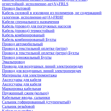
огнестойкий, исполнение–нг(А)-FRLS
Провод бытовой
Кабель силовой в изоляции из полимеров, не содержащий
галогенов, исполнение-нг(А)-FRHF
Кабели специального назначения
Кабель (провод) для погружных насосов
Кабель (провод) термостойкий
Кабель комбинированый
Кабель комбинированый Бухты
Провод автомобильный
Провод в текстильной оплетке (ретро)
Провод в текстильной оплетке (ретро) Бухты
Провод одножильный Бухты
Эмальпровод
Провода для воздушных линий электропередач
Провод для воздушных линий электропередач
Материалы для электромонтажа
Аксессуары для кабеля
Аксессуары для кабеля
Маркировка кабельная
Пружинный сжим (кольцо)
Кабельные вводы, сальники
Сальник гофрированный (ступенчатый)
Сальник резьбовой
Кабельные муфты