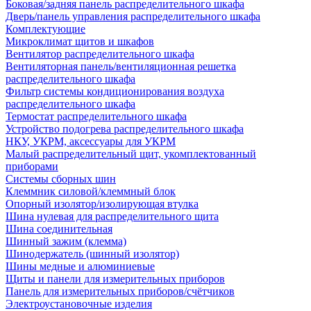
Боковая/задняя панель распределительного шкафа
Дверь/панель управления распределительного шкафа
Комплектующие
Микроклимат щитов и шкафов
Вентилятор распределительного шкафа
Вентиляторная панель/вентиляционная решетка
распределительного шкафа
Фильтр системы кондиционирования воздуха
распределительного шкафа
Термостат распределительного шкафа
Устройство подогрева распределительного шкафа
НКУ, УКРМ, аксессуары для УКРМ
Малый распределительный щит, укомплектованный
приборами
Системы сборных шин
Клеммник силовой/клеммный блок
Опорный изолятор/изолирующая втулка
Шина нулевая для распределительного щита
Шина соединительная
Шинный зажим (клемма)
Шинодержатель (шинный изолятор)
Шины медные и алюминиевые
Щиты и панели для измерительных приборов
Панель для измерительных приборов/счётчиков
Электроустановочные изделия