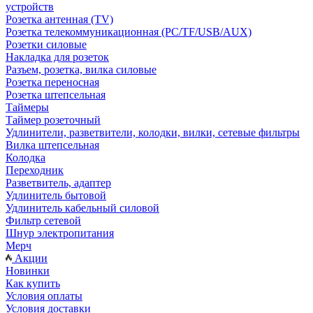
устройств
Розетка антенная (TV)
Розетка телекоммуникационная (PC/TF/USB/AUX)
Розетки силовые
Накладка для розеток
Разъем, розетка, вилка силовые
Розетка переносная
Розетка штепсельная
Таймеры
Таймер розеточный
Удлинители, разветвители, колодки, вилки, сетевые фильтры
Вилка штепсельная
Колодка
Переходник
Разветвитель, адаптер
Удлинитель бытовой
Удлинитель кабельный силовой
Фильтр сетевой
Шнур электропитания
Мерч
Акции
Новинки
Как купить
Условия оплаты
Условия доставки