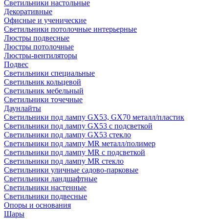
Светильники настольные
Декоративные
Офисные и ученические
Светильники потолочные интерьерные
Люстры подвесные
Люстры потолочные
Люстры-вентиляторы
Подвес
Светильники специальные
Светильник кольцевой
Светильник мебельный
Светильники точечные
Даунлайты
Светильники под лампу GX53, GX70 металл/пластик
Светильники под лампу GX53 с подсветкой
Светильники под лампу GX53 стекло
Светильники под лампу MR металл/полимер
Светильники под лампу MR с подсветкой
Светильники под лампу MR стекло
Светильники уличные садово-парковые
Светильники ландшафтные
Светильники настенные
Светильники подвесные
Опоры и основания
Шары