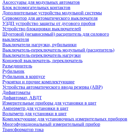
Аксессуары для модульных автоматов
Блок вспомогательных контактов
Дополнительные устройства модульной системы
Сервомотор для автоматического выключателя
УЗДП устройство защиты от дугового пробоя
Устройство блокировки выключателей
Шунтовой (независимый) расцепитель для силового
выключателя
Выключатели нагрузки, рубильники
Выключатель-переключатель модульный (расцепитель)
Выключатель-переключатель нагрузки
Концевой выключатель, переключатель
Разъединитель
Рубильник
Рубильник в корпусе
Рукоятки и прочие комплектующие
Устройства автоматического ввода резерва (АВР)
Дифавтоматы
Дифавтомат, АВДТ
Измерительные приборы для установки в щит
Амперметр для установки в щит
Вольтметр для установки в щит
Комплектующие для установочных измерительных приборов
Многофункциональный измерительный прибор
Трансформатор тока