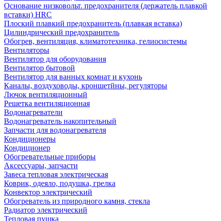
Основание низковольт. предохранителя (держатель плавкой
вставки) HRC
Плоский плавкий предохранитель (плавкая вставка)
Цилиндрический предохранитель
Обогрев, вентиляция, климатотехника, гелиосистемы
Вентиляторы
Вентилятор для оборудования
Вентилятор бытовой
Вентилятор для ванных комнат и кухонь
Каналы, воздуховоды, кроншетйны, регуляторы
Лючок вентиляционный
Решетка вентиляционная
Водонагреватели
Водонагреватель накопительный
Запчасти для водонагревателя
Кондиционеры
Кондиционер
Обогревательные приборы
Аксессуары, запчасти
Завеса тепловая электрическая
Коврик, одеяло, подушка, грелка
Конвектор электрический
Обогреватель из природного камня, стекла
Радиатор электрический
Тепловая пушка