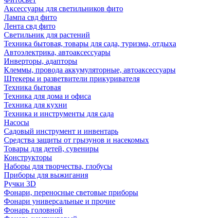
Аксессуары для светильников фито
Лампа свд фито
Лента свд фито
Светильник для растений
Техника бытовая, товары для сада, туризма, отдыха
Автоэлектрика, автоаксессуары
Инверторы, адапторы
Клеммы, провода аккумуляторные, автоаксессуары
Штекеры и разветвители прикуривателя
Техника бытовая
Техника для дома и офиса
Техника для кухни
Техника и инструменты для сада
Насосы
Садовый инструмент и инвентарь
Средства защиты от грызунов и насекомых
Товары для детей, сувениры
Конструкторы
Наборы для творчества, глобусы
Приборы для выжигания
Ручки 3D
Фонари, переносные световые приборы
Фонари универсальные и прочие
Фонарь головной