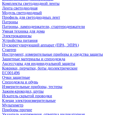
Комплекты светодиодной ленты
Лента светодиодная
Модуль светодиодный
Профиль для светодиодных лент
Патроны
Патроны, ламподержатели, стартеродержатели
Умная техника для дома
Электрокарнизы
Устройства питания
Пускорегулирующий аппарат (ПРА, ЭПРА)
Стартер
Инструмент, измерительные приборы и средства защиты
Защитные материалы и спецодежда
Аксессуары для индивидуальной защиты
Коврики, перчатки, боты диэлектрические
EC001496
Очки защитные
Спецодежда и обувь
Измерительные приборы, тестеры
Зажим-крокодил, щупы
Искатель скрытой проводки
Клещи электроизмерительные
Мультиметр
Приборы прочие
Указатель напряжения, отвертка индикаторная