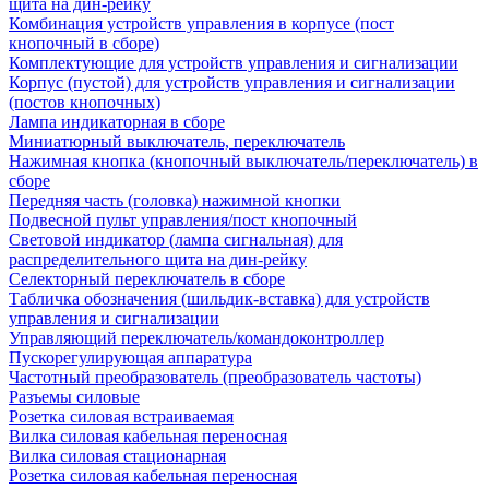
щита на дин-рейку
Комбинация устройств управления в корпусе (пост
кнопочный в сборе)
Комплектующие для устройств управления и сигнализации
Корпус (пустой) для устройств управления и сигнализации
(постов кнопочных)
Лампа индикаторная в сборе
Миниатюрный выключатель, переключатель
Нажимная кнопка (кнопочный выключатель/переключатель) в
сборе
Передняя часть (головка) нажимной кнопки
Подвесной пульт управления/пост кнопочный
Световой индикатор (лампа сигнальная) для
распределительного щита на дин-рейку
Селекторный переключатель в сборе
Табличка обозначения (шильдик-вставка) для устройств
управления и сигнализации
Управляющий переключатель/командоконтроллер
Пускорегулирующая аппаратура
Частотный преобразователь (преобразователь частоты)
Разъемы силовые
Розетка силовая встраиваемая
Вилка силовая кабельная переносная
Вилка силовая стационарная
Розетка силовая кабельная переносная