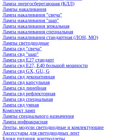
Лампа энергосберегающая (КЛЛ)
Лампы накаливания
Лампа накаливания "свеча"
Лампа накаливания "шар"
Лампа накаливания зеркальная
Лампа накаливания специальная
Лампа накаливания стандартная (ЛОН, МО)
Лампы светодиодные
Лампа свд "свеча"
Лампа свд "шар"
Лампа свд E27 стандарт
Лампа свд E27, Е40 большой мощности
Лампа свд GX, GU, G
Лампа свд декоративная
Лампа свд капсульная
Лампа свд линейная
Лампа свд рефлекторная
Лампа свд специальная
Лампа свд умная
Комплект ламп
Лампы специального назначения
Лампа инфракрасная
Ленты, модули светодиодные и комлектующие
Аксессуары для светодиодных лент
Блоки питания, контроллеры