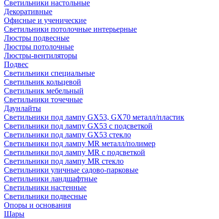
Светильники настольные
Декоративные
Офисные и ученические
Светильники потолочные интерьерные
Люстры подвесные
Люстры потолочные
Люстры-вентиляторы
Подвес
Светильники специальные
Светильник кольцевой
Светильник мебельный
Светильники точечные
Даунлайты
Светильники под лампу GX53, GX70 металл/пластик
Светильники под лампу GX53 с подсветкой
Светильники под лампу GX53 стекло
Светильники под лампу MR металл/полимер
Светильники под лампу MR с подсветкой
Светильники под лампу MR стекло
Светильники уличные садово-парковые
Светильники ландшафтные
Светильники настенные
Светильники подвесные
Опоры и основания
Шары