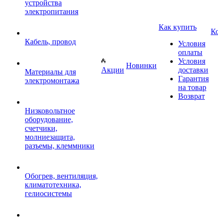
устройства
электропитания
Как купить
К
Кабель, провод
Условия
оплаты
Условия
Новинки
Акции
доставки
Материалы для
Гарантия
электромонтажа
на товар
Возврат
Низковольтное
оборудование,
счетчики,
молниезащита,
разъемы, клеммники
Обогрев, вентиляция,
климатотехника,
гелиосистемы