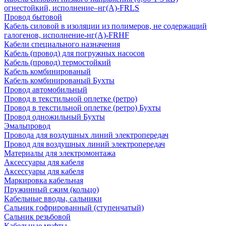
огнестойкий, исполнение–нг(А)-FRLS
Провод бытовой
Кабель силовой в изоляции из полимеров, не содержащий
галогенов, исполнение-нг(А)-FRHF
Кабели специального назначения
Кабель (провод) для погружных насосов
Кабель (провод) термостойкий
Кабель комбинированый
Кабель комбинированый Бухты
Провод автомобильный
Провод в текстильной оплетке (ретро)
Провод в текстильной оплетке (ретро) Бухты
Провод одножильный Бухты
Эмальпровод
Провода для воздушных линий электропередач
Провод для воздушных линий электропередач
Материалы для электромонтажа
Аксессуары для кабеля
Аксессуары для кабеля
Маркировка кабельная
Пружинный сжим (кольцо)
Кабельные вводы, сальники
Сальник гофрированный (ступенчатый)
Сальник резьбовой
Кабельные муфты