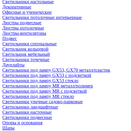
Светильники настольные
Декоративные
Офисные и ученические
Светильники потолочные интерьерные
Люстры подвесные
Люстры потолочные
Люстры-вентиляторы
Подвес
Светильники специальные
Светильник кольцевой
Светильник мебельный
Светильники точечные
Даунлайты
Светильники под лампу GX53, GX70 металл/пластик
Светильники под лампу GX53 с подсветкой
Светильники под лампу GX53 стекло
Светильники под лампу MR металл/полимер
Светильники под лампу MR с подсветкой
Светильники под лампу MR стекло
Светильники уличные садово-парковые
Светильники ландшафтные
Светильники настенные
Светильники подвесные
Опоры и основания
Шары