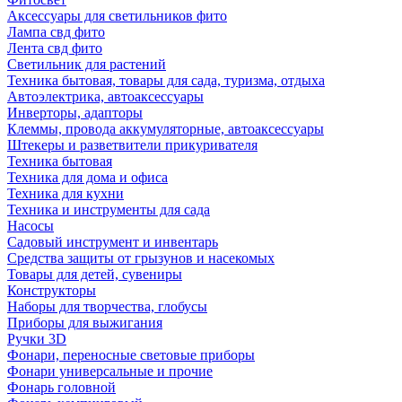
Аксессуары для светильников фито
Лампа свд фито
Лента свд фито
Светильник для растений
Техника бытовая, товары для сада, туризма, отдыха
Автоэлектрика, автоаксессуары
Инверторы, адапторы
Клеммы, провода аккумуляторные, автоаксессуары
Штекеры и разветвители прикуривателя
Техника бытовая
Техника для дома и офиса
Техника для кухни
Техника и инструменты для сада
Насосы
Садовый инструмент и инвентарь
Средства защиты от грызунов и насекомых
Товары для детей, сувениры
Конструкторы
Наборы для творчества, глобусы
Приборы для выжигания
Ручки 3D
Фонари, переносные световые приборы
Фонари универсальные и прочие
Фонарь головной