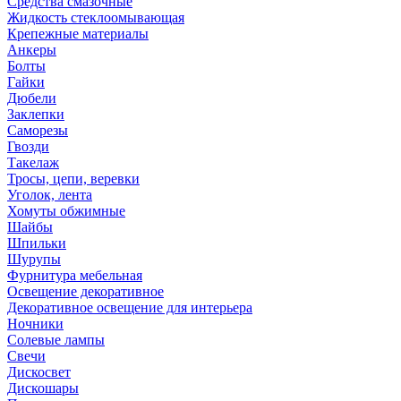
Средства смазочные
Жидкость стеклоомывающая
Крепежные материалы
Анкеры
Болты
Гайки
Дюбели
Заклепки
Саморезы
Гвозди
Такелаж
Тросы, цепи, веревки
Уголок, лента
Хомуты обжимные
Шайбы
Шпильки
Шурупы
Фурнитура мебельная
Освещение декоративное
Декоративное освещение для интерьера
Ночники
Солевые лампы
Свечи
Дискосвет
Дискошары