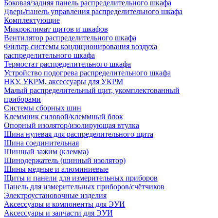
Боковая/задняя панель распределительного шкафа
Дверь/панель управления распределительного шкафа
Комплектующие
Микроклимат щитов и шкафов
Вентилятор распределительного шкафа
Фильтр системы кондиционирования воздуха
распределительного шкафа
Термостат распределительного шкафа
Устройство подогрева распределительного шкафа
НКУ, УКРМ, аксессуары для УКРМ
Малый распределительный щит, укомплектованный
приборами
Системы сборных шин
Клеммник силовой/клеммный блок
Опорный изолятор/изолирующая втулка
Шина нулевая для распределительного щита
Шина соединительная
Шинный зажим (клемма)
Шинодержатель (шинный изолятор)
Шины медные и алюминиевые
Щиты и панели для измерительных приборов
Панель для измерительных приборов/счётчиков
Электроустановочные изделия
Аксессуары и компоненты для ЭУИ
Аксессуары и запчасти для ЭУИ