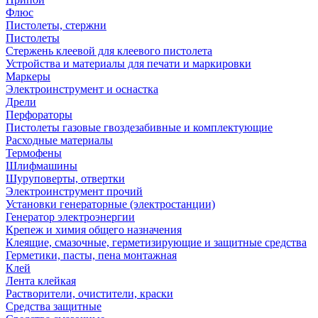
Флюс
Пистолеты, стержни
Пистолеты
Стержень клеевой для клеевого пистолета
Устройства и материалы для печати и маркировки
Маркеры
Электроинструмент и оснастка
Дрели
Перфораторы
Пистолеты газовые гвоздезабивные и комплектующие
Расходные материалы
Термофены
Шлифмашины
Шуруповерты, отвертки
Электроинструмент прочий
Установки генераторные (электростанции)
Генератор электроэнергии
Крепеж и химия общего назначения
Клеящие, смазочные, герметизирующие и защитные средства
Герметики, пасты, пена монтажная
Клей
Лента клейкая
Растворители, очистители, краски
Средства защитные