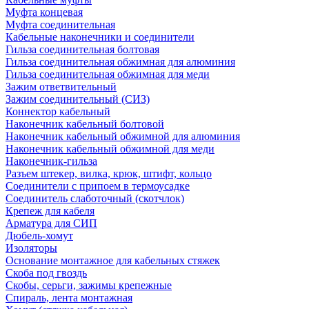
Муфта концевая
Муфта соединительная
Кабельные наконечники и соединители
Гильза соединительная болтовая
Гильза соединительная обжимная для алюминия
Гильза соединительная обжимная для меди
Зажим ответвительный
Зажим соединительный (СИЗ)
Коннектор кабельный
Наконечник кабельный болтовой
Наконечник кабельный обжимной для алюминия
Наконечник кабельный обжимной для меди
Наконечник-гильза
Разъем штекер, вилка, крюк, штифт, кольцо
Соединители с припоем в термоусадке
Соединитель слаботочный (скотчлок)
Крепеж для кабеля
Арматура для СИП
Дюбель-хомут
Изоляторы
Основание монтажное для кабельных стяжек
Скоба под гвоздь
Скобы, серьги, зажимы крепежные
Спираль, лента монтажная