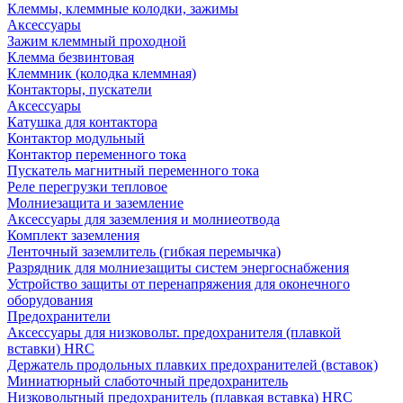
Клеммы, клеммные колодки, зажимы
Аксессуары
Зажим клеммный проходной
Клемма безвинтовая
Клеммник (колодка клеммная)
Контакторы, пускатели
Аксессуары
Катушка для контактора
Контактор модульный
Контактор переменного тока
Пускатель магнитный переменного тока
Реле перегрузки тепловое
Молниезащита и заземление
Аксессуары для заземления и молниеотвода
Комплект заземления
Ленточный заземлитель (гибкая перемычка)
Разрядник для молниезащиты систем энергоснабжения
Устройство защиты от перенапряжения для оконечного
оборудования
Предохранители
Аксессуары для низковольт. предохранителя (плавкой
вставки) HRC
Держатель продольных плавких предохранителей (вставок)
Миниатюрный слаботочный предохранитель
Низковольтный предохранитель (плавкая вставка) HRC