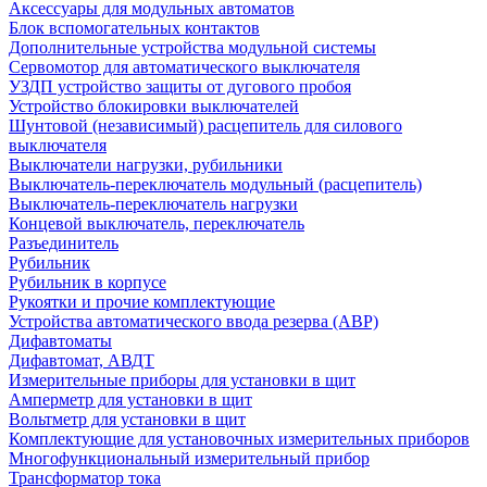
Аксессуары для модульных автоматов
Блок вспомогательных контактов
Дополнительные устройства модульной системы
Сервомотор для автоматического выключателя
УЗДП устройство защиты от дугового пробоя
Устройство блокировки выключателей
Шунтовой (независимый) расцепитель для силового
выключателя
Выключатели нагрузки, рубильники
Выключатель-переключатель модульный (расцепитель)
Выключатель-переключатель нагрузки
Концевой выключатель, переключатель
Разъединитель
Рубильник
Рубильник в корпусе
Рукоятки и прочие комплектующие
Устройства автоматического ввода резерва (АВР)
Дифавтоматы
Дифавтомат, АВДТ
Измерительные приборы для установки в щит
Амперметр для установки в щит
Вольтметр для установки в щит
Комплектующие для установочных измерительных приборов
Многофункциональный измерительный прибор
Трансформатор тока