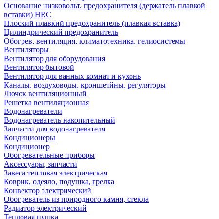
Основание низковольт. предохранителя (держатель плавкой
вставки) HRC
Плоский плавкий предохранитель (плавкая вставка)
Цилиндрический предохранитель
Обогрев, вентиляция, климатотехника, гелиосистемы
Вентиляторы
Вентилятор для оборудования
Вентилятор бытовой
Вентилятор для ванных комнат и кухонь
Каналы, воздуховоды, кроншетйны, регуляторы
Лючок вентиляционный
Решетка вентиляционная
Водонагреватели
Водонагреватель накопительный
Запчасти для водонагревателя
Кондиционеры
Кондиционер
Обогревательные приборы
Аксессуары, запчасти
Завеса тепловая электрическая
Коврик, одеяло, подушка, грелка
Конвектор электрический
Обогреватель из природного камня, стекла
Радиатор электрический
Тепловая пушка