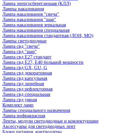
Лампа энергосберегающая (КЛЛ)
Лампы накаливания
Лампа накаливания "свеча"
Лампа накаливания "шар"
Лампа накаливания зеркальная
Лампа накаливания специальная
Лампа накаливания стандартная (ЛОН, МО)
Лампы светодиодные
Лампа свд "свеча"
Лампа свд "шар"
Лампа свд E27 стандарт
Лампа свд E27, Е40 большой мощности
Лампа свд GX, GU, G
Лампа свд декоративная
Лампа свд капсульная
Лампа свд линейная
Лампа свд рефлекторная
Лампа свд специальная
Лампа свд умная
Комплект ламп
Лампы специального назначения
Лампа инфракрасная
Ленты, модули светодиодные и комлектующие
Аксессуары для светодиодных лент
Блоки питания, контроллеры