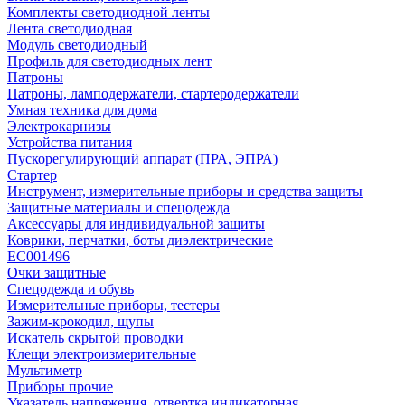
Комплекты светодиодной ленты
Лента светодиодная
Модуль светодиодный
Профиль для светодиодных лент
Патроны
Патроны, ламподержатели, стартеродержатели
Умная техника для дома
Электрокарнизы
Устройства питания
Пускорегулирующий аппарат (ПРА, ЭПРА)
Стартер
Инструмент, измерительные приборы и средства защиты
Защитные материалы и спецодежда
Аксессуары для индивидуальной защиты
Коврики, перчатки, боты диэлектрические
EC001496
Очки защитные
Спецодежда и обувь
Измерительные приборы, тестеры
Зажим-крокодил, щупы
Искатель скрытой проводки
Клещи электроизмерительные
Мультиметр
Приборы прочие
Указатель напряжения, отвертка индикаторная