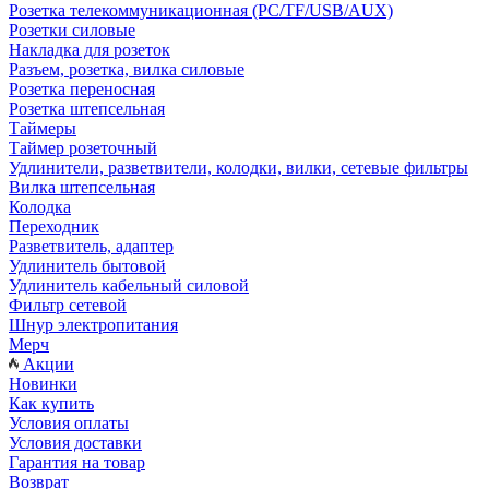
Розетка телекоммуникационная (PC/TF/USB/AUX)
Розетки силовые
Накладка для розеток
Разъем, розетка, вилка силовые
Розетка переносная
Розетка штепсельная
Таймеры
Таймер розеточный
Удлинители, разветвители, колодки, вилки, сетевые фильтры
Вилка штепсельная
Колодка
Переходник
Разветвитель, адаптер
Удлинитель бытовой
Удлинитель кабельный силовой
Фильтр сетевой
Шнур электропитания
Мерч
Акции
Новинки
Как купить
Условия оплаты
Условия доставки
Гарантия на товар
Возврат