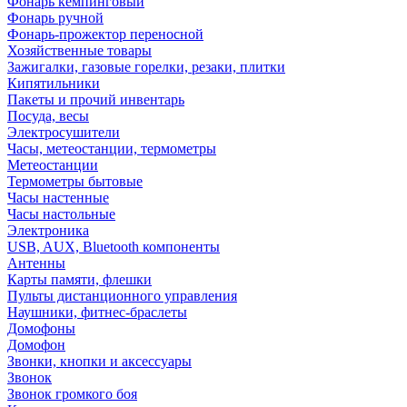
Фонарь кемпинговый
Фонарь ручной
Фонарь-прожектор переносной
Хозяйственные товары
Зажигалки, газовые горелки, резаки, плитки
Кипятильники
Пакеты и прочий инвентарь
Посуда, весы
Электросушители
Часы, метеостанции, термометры
Метеостанции
Термометры бытовые
Часы настенные
Часы настольные
Электроника
USB, AUX, Bluetooth компоненты
Антенны
Карты памяти, флешки
Пульты дистанционного управления
Наушники, фитнес-браслеты
Домофоны
Домофон
Звонки, кнопки и аксессуары
Звонок
Звонок громкого боя