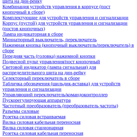
щита на дин-рейку
Комбинация устройств управления в корпусе (пост
кнопочный в сборе)
Комплектующие для устройств управления и сигнализации
Корпус (пустой) для устройств управления и сигнализации
(постов кнопочных)
Лампа индикаторная в сборе
Миниатюрный выключатель, переключатель
Нажимная кнопка (кнопочный выключатель/переключатель) в
сборе
Передняя часть (головка) нажимной кнопки
Подвесной пульт управления/пост кнопочный
Световой индикатор (лампа сигнальная) для
распределительного щита на дин-рейку
Селекторный переключатель в сборе
Табличка обозначения (шильдик-вставка) для устройств
управления и сигнализации
Управляющий переключатель/командоконтроллер
Пускорегулирующая аппаратура
Частотный преобразователь (преобразователь частоты)
Разъемы силовые
Розетка силовая встраиваемая
Вилка силовая кабельная переносная
Вилка силовая стационарная
Розетка силовая кабельная переносная