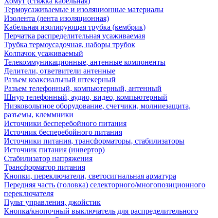
Хомут (стяжка кабельная)
Термоусаживаемые и изоляционные материалы
Изолента (лента изоляционная)
Кабельная изолирующая трубка (кембрик)
Перчатка распределительная усаживаемая
Трубка термоусадочная, наборы трубок
Колпачок усаживаемый
Телекоммуникационные, антенные компоненты
Делители, ответвители антенные
Разъем коаксиальный штекерный
Разъем телефонный, компьютерный, антенный
Шнур телефонный, аудио, видео, компьютерный
Низковольтное оборудование, счетчики, молниезащита,
разъемы, клеммники
Источники бесперебойного питания
Источник бесперебойного питания
Источники питания, трансформаторы, стабилизаторы
Источник питания (инвертор)
Стабилизатор напряжения
Трансформатор питания
Кнопки, переключатели, светосигнальная арматура
Передняя часть (головка) селекторного/многопозиционного
переключателя
Пульт управления, джойстик
Кнопка/кнопочный выключатель для распределительного