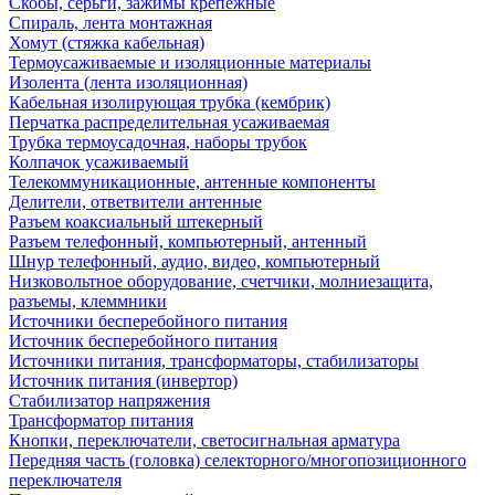
Скобы, серьги, зажимы крепежные
Спираль, лента монтажная
Хомут (стяжка кабельная)
Термоусаживаемые и изоляционные материалы
Изолента (лента изоляционная)
Кабельная изолирующая трубка (кембрик)
Перчатка распределительная усаживаемая
Трубка термоусадочная, наборы трубок
Колпачок усаживаемый
Телекоммуникационные, антенные компоненты
Делители, ответвители антенные
Разъем коаксиальный штекерный
Разъем телефонный, компьютерный, антенный
Шнур телефонный, аудио, видео, компьютерный
Низковольтное оборудование, счетчики, молниезащита,
разъемы, клеммники
Источники бесперебойного питания
Источник бесперебойного питания
Источники питания, трансформаторы, стабилизаторы
Источник питания (инвертор)
Стабилизатор напряжения
Трансформатор питания
Кнопки, переключатели, светосигнальная арматура
Передняя часть (головка) селекторного/многопозиционного
переключателя