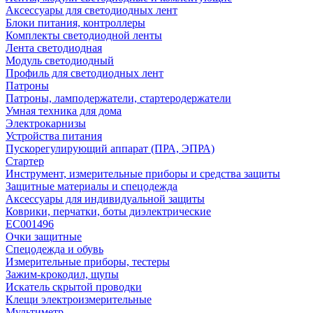
Аксессуары для светодиодных лент
Блоки питания, контроллеры
Комплекты светодиодной ленты
Лента светодиодная
Модуль светодиодный
Профиль для светодиодных лент
Патроны
Патроны, ламподержатели, стартеродержатели
Умная техника для дома
Электрокарнизы
Устройства питания
Пускорегулирующий аппарат (ПРА, ЭПРА)
Стартер
Инструмент, измерительные приборы и средства защиты
Защитные материалы и спецодежда
Аксессуары для индивидуальной защиты
Коврики, перчатки, боты диэлектрические
EC001496
Очки защитные
Спецодежда и обувь
Измерительные приборы, тестеры
Зажим-крокодил, щупы
Искатель скрытой проводки
Клещи электроизмерительные
Мультиметр