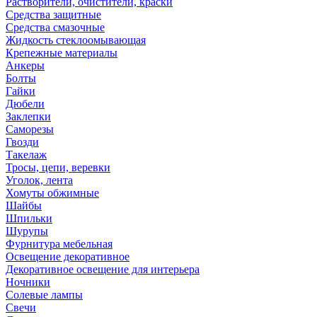
Растворители, очистители, краски
Средства защитные
Средства смазочные
Жидкость стеклоомывающая
Крепежные материалы
Анкеры
Болты
Гайки
Дюбели
Заклепки
Саморезы
Гвозди
Такелаж
Тросы, цепи, веревки
Уголок, лента
Хомуты обжимные
Шайбы
Шпильки
Шурупы
Фурнитура мебельная
Освещение декоративное
Декоративное освещение для интерьера
Ночники
Солевые лампы
Свечи