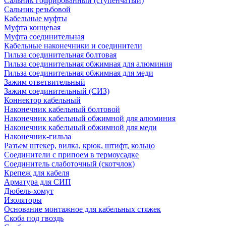
Сальник гофрированный (ступенчатый)
Сальник резьбовой
Кабельные муфты
Муфта концевая
Муфта соединительная
Кабельные наконечники и соединители
Гильза соединительная болтовая
Гильза соединительная обжимная для алюминия
Гильза соединительная обжимная для меди
Зажим ответвительный
Зажим соединительный (СИЗ)
Коннектор кабельный
Наконечник кабельный болтовой
Наконечник кабельный обжимной для алюминия
Наконечник кабельный обжимной для меди
Наконечник-гильза
Разъем штекер, вилка, крюк, штифт, кольцо
Соединители с припоем в термоусадке
Соединитель слаботочный (скотчлок)
Крепеж для кабеля
Арматура для СИП
Дюбель-хомут
Изоляторы
Основание монтажное для кабельных стяжек
Скоба под гвоздь