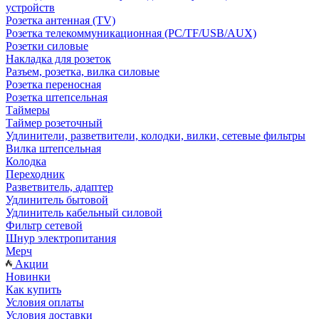
устройств
Розетка антенная (TV)
Розетка телекоммуникационная (PC/TF/USB/AUX)
Розетки силовые
Накладка для розеток
Разъем, розетка, вилка силовые
Розетка переносная
Розетка штепсельная
Таймеры
Таймер розеточный
Удлинители, разветвители, колодки, вилки, сетевые фильтры
Вилка штепсельная
Колодка
Переходник
Разветвитель, адаптер
Удлинитель бытовой
Удлинитель кабельный силовой
Фильтр сетевой
Шнур электропитания
Мерч
Акции
Новинки
Как купить
Условия оплаты
Условия доставки