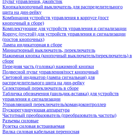
Пульт управления, джойстик
Кнопка/кнопочный выключатель для распределительного
щита на дин-рейку
Комбинация устройств управления в корпусе (пост
кнопочный в сборе)
Комплектующие для устройств управления и сигнализации
Корпус (пустой) для устройств управления и сигнализации
(постов кнопочных)
Лампа индикаторная в сборе
Миниатюрный выключатель, переключатель
Нажимная кнопка (кнопочный выключатель/переключатель) в
сборе
Передняя часть (головка) нажимной кнопки
Подвесной пульт управления/пост кнопочный
Световой индикатор (лампа сигнальная) для
распределительного щита на дин-рейку
Селекторный переключатель в сборе
Табличка обозначения (шильдик-вставка) для устройств
управления и сигнализации
Управляющий переключатель/командоконтроллер
Пускорегулирующая аппаратура
Частотный преобразователь (преобразователь частоты)
Разъемы силовые
Розетка силовая встраиваемая
Вилка силовая кабельная переносная