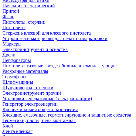
Аксессуары для пайки
Паяльник электрический
Припой
Флюс
Пистолеты, стержни
Пистолеты
Стержень клеевой для клеевого пистолета
Устройства и материалы для печати и маркировки
Маркеры
Электроинструмент и оснастка
Дрели
Перфораторы
Пистолеты газовые гвоздезабивные и комплектующие
Расходные материалы
Термофены
Шлифмашины
Шуруповерты, отвертки
Электроинструмент прочий
Установки генераторные (электростанции)
Генератор электроэнергии
Крепеж и химия общего назначения
Клеящие, смазочные, герметизирующие и защитные средства
Герметики, пасты, пена монтажная
Клей
Лента клейкая