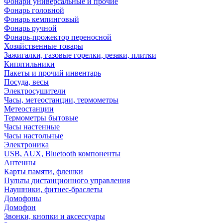
Фонари универсальные и прочие
Фонарь головной
Фонарь кемпинговый
Фонарь ручной
Фонарь-прожектор переносной
Хозяйственные товары
Зажигалки, газовые горелки, резаки, плитки
Кипятильники
Пакеты и прочий инвентарь
Посуда, весы
Электросушители
Часы, метеостанции, термометры
Метеостанции
Термометры бытовые
Часы настенные
Часы настольные
Электроника
USB, AUX, Bluetooth компоненты
Антенны
Карты памяти, флешки
Пульты дистанционного управления
Наушники, фитнес-браслеты
Домофоны
Домофон
Звонки, кнопки и аксессуары