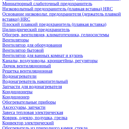
Миниатюрный слаботочный предохранитель
Низковольтный предохранитель (плавкая вставка) HRC
Основание низковольт. предохранителя (держатель плавкой
вставки) HRC
Плоский плавкий предохранитель (плавкая вставка)
Цилиндрический предохранитель
Обогрев, вентиляция, климатотехника, гелиосистемы
Вентиляторы
Вентилятор для оборудования
Вентилятор бытовой
Вентилятор для ванных комнат и кухонь
Каналы, воздуховоды, кроншетйны, регуляторы
Лючок вентиляционный
Решетка вентиляционная
Водонагреватели
Водонагреватель накопительный
Запчасти для водонагревателя
Кондиционеры
Кондиционер
Обогревательные приборы
Аксессуары, запчасти
Завеса тепловая электрическая
Коврик, одеяло, подушка, грелка
Конвектор электрический
Обогреватель из природного камня, стекла