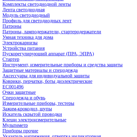
Комплекты светодиодной ленты
Лента светодиодная
Модуль светодиодный
Профиль для светодиодных лент
Патроны
Патроны, ламподержатели, стартеродержатели
Умная техника для дома
Электрокарнизы
Устройства питания
Пускорегулирующий аппарат (ПРА, ЭПРА)
Стартер
Инструмент, измерительные приборы и средства защиты
Защитные материалы и спецодежда
Аксессуары для индивидуальной защиты
Коврики, перчатки, боты диэлектрические
EC001496
Очки защитные
Спецодежда и обувь
Измерительные приборы, тестеры
Зажим-крокодил, щупы
Искатель скрытой проводки
Клещи электроизмерительные
Мультиметр
Приборы прочие
Указатель напряжения, отвертка индикаторная