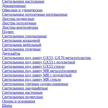
Светильники настольные
Декоративные
Офисные и ученические
Светильники потолочные интерьерные
Люстры подвесные
Люстры потолочные
Люстры-вентиляторы
Подвес
Светильники специальные
Светильник кольцевой
Светильник мебельный
Светильники точечные
Даунлайты
Светильники под лампу GX53, GX70 металл/пластик
Светильники под лампу GX53 с подсветкой
Светильники под лампу GX53 стекло
Светильники под лампу MR металл/полимер
Светильники под лампу MR с подсветкой
Светильники под лампу MR стекло
Светильники уличные садово-парковые
Светильники ландшафтные
Светильники настенные
Светильники подвесные
Опоры и основания
Шары