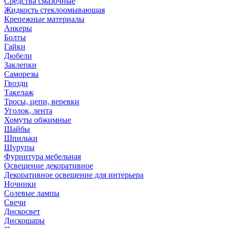
Средства смазочные
Жидкость стеклоомывающая
Крепежные материалы
Анкеры
Болты
Гайки
Дюбели
Заклепки
Саморезы
Гвозди
Такелаж
Тросы, цепи, веревки
Уголок, лента
Хомуты обжимные
Шайбы
Шпильки
Шурупы
Фурнитура мебельная
Освещение декоративное
Декоративное освещение для интерьера
Ночники
Солевые лампы
Свечи
Дискосвет
Дискошары