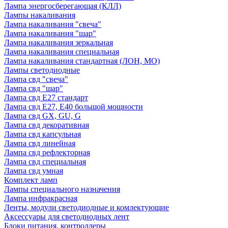
Лампа энергосберегающая (КЛЛ)
Лампы накаливания
Лампа накаливания "свеча"
Лампа накаливания "шар"
Лампа накаливания зеркальная
Лампа накаливания специальная
Лампа накаливания стандартная (ЛОН, МО)
Лампы светодиодные
Лампа свд "свеча"
Лампа свд "шар"
Лампа свд E27 стандарт
Лампа свд E27, Е40 большой мощности
Лампа свд GX, GU, G
Лампа свд декоративная
Лампа свд капсульная
Лампа свд линейная
Лампа свд рефлекторная
Лампа свд специальная
Лампа свд умная
Комплект ламп
Лампы специального назначения
Лампа инфракрасная
Ленты, модули светодиодные и комлектующие
Аксессуары для светодиодных лент
Блоки питания, контроллеры