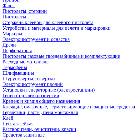
Флюс
Пистолеты, стержни
Пистолеты
Стержень клеевой для клеевого пистолета
Устройства и материалы для печати и маркировки
Маркеры
Электроинструмент и оснастка
Дрели
Перфораторы
Пистолеты газовые гвоздезабивные и комплектующие
Расходные материалы
Термофены
Шлифмашины
Шуруповерты, отвертки
Электроинструмент прочий
Установки генераторные (электростанции)
Генератор электроэнергии
Крепеж и химия общего назначения
Клеящие, смазочные, герметизирующие и защитные средства
Герметики, пасты, пена монтажная
Клей
Лента клейкая
Растворители, очистители, краски
Средства защитные