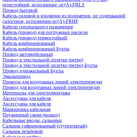
огнестойкий, исполнение–нг(А)-FRLS
Провод бытовой
Кабель силовой в изоляции из полимеров, не содержащий
галогенов, исполнение-нг(А)-FRHF
Кабели специального назначения
Кабель (провод) для погружных насосов
Кабель (провод) термостойкий
Кабель комбинированый
Кабель комбинированый Бухты
Провод автомобильный
Провод в текстильной оплетке (ретро)
Провод в текстильной оплетке (ретро) Бухты
Провод одножильный Бухты
Эмальпровод
Провода для воздушных линий электропередач
Провод для воздушных линий электропередач
Материалы для электромонтажа
Аксессуары для кабеля
Аксессуары для кабеля
Маркировка кабельная
Пружинный сжим (кольцо)
Кабельные вводы, сальники
Сальник гофрированный (ступенчатый)
Сальник резьбовой
Кабельные муфты