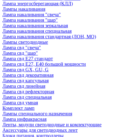
Лампа энергосберегающая (КЛЛ)
Лампы накаливания
Лампа накаливания "свеча"
Лампа накаливания "шар"
Лампа накаливания зеркальная
Лампа накаливания специальная
Лампа накаливания стандартная (ЛОН, МО)
Лампы светодиодные
Лампа свд "свеча"
Лампа свд "шар"
Лампа свд E27 стандарт
Лампа свд E27, Е40 большой мощности
Лампа свд GX, GU, G
Лампа свд декоративная
Лампа свд капсульная
Лампа свд линейная
Лампа свд рефлекторная
Лампа свд специальная
Лампа свд умная
Комплект ламп
Лампы специального назначения
Лампа инфракрасная
Ленты, модули светодиодные и комлектующие
Аксессуары для светодиодных лент
Блоки питания, контроллеры