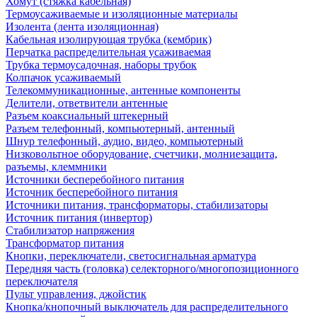
Хомут (стяжка кабельная)
Термоусаживаемые и изоляционные материалы
Изолента (лента изоляционная)
Кабельная изолирующая трубка (кембрик)
Перчатка распределительная усаживаемая
Трубка термоусадочная, наборы трубок
Колпачок усаживаемый
Телекоммуникационные, антенные компоненты
Делители, ответвители антенные
Разъем коаксиальный штекерный
Разъем телефонный, компьютерный, антенный
Шнур телефонный, аудио, видео, компьютерный
Низковольтное оборудование, счетчики, молниезащита,
разъемы, клеммники
Источники бесперебойного питания
Источник бесперебойного питания
Источники питания, трансформаторы, стабилизаторы
Источник питания (инвертор)
Стабилизатор напряжения
Трансформатор питания
Кнопки, переключатели, светосигнальная арматура
Передняя часть (головка) селекторного/многопозиционного
переключателя
Пульт управления, джойстик
Кнопка/кнопочный выключатель для распределительного