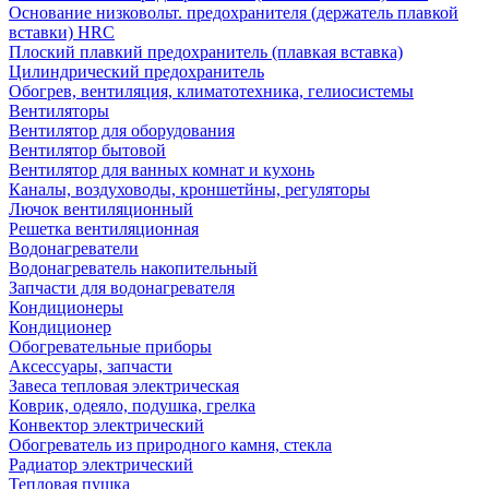
Основание низковольт. предохранителя (держатель плавкой
вставки) HRC
Плоский плавкий предохранитель (плавкая вставка)
Цилиндрический предохранитель
Обогрев, вентиляция, климатотехника, гелиосистемы
Вентиляторы
Вентилятор для оборудования
Вентилятор бытовой
Вентилятор для ванных комнат и кухонь
Каналы, воздуховоды, кроншетйны, регуляторы
Лючок вентиляционный
Решетка вентиляционная
Водонагреватели
Водонагреватель накопительный
Запчасти для водонагревателя
Кондиционеры
Кондиционер
Обогревательные приборы
Аксессуары, запчасти
Завеса тепловая электрическая
Коврик, одеяло, подушка, грелка
Конвектор электрический
Обогреватель из природного камня, стекла
Радиатор электрический
Тепловая пушка