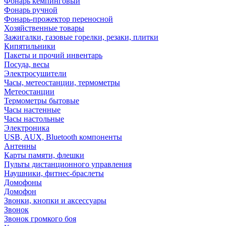
Фонарь кемпинговый
Фонарь ручной
Фонарь-прожектор переносной
Хозяйственные товары
Зажигалки, газовые горелки, резаки, плитки
Кипятильники
Пакеты и прочий инвентарь
Посуда, весы
Электросушители
Часы, метеостанции, термометры
Метеостанции
Термометры бытовые
Часы настенные
Часы настольные
Электроника
USB, AUX, Bluetooth компоненты
Антенны
Карты памяти, флешки
Пульты дистанционного управления
Наушники, фитнес-браслеты
Домофоны
Домофон
Звонки, кнопки и аксессуары
Звонок
Звонок громкого боя