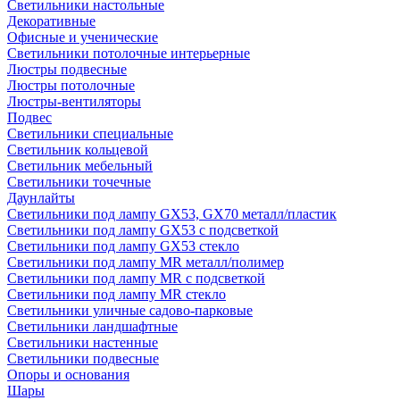
Светильники настольные
Декоративные
Офисные и ученические
Светильники потолочные интерьерные
Люстры подвесные
Люстры потолочные
Люстры-вентиляторы
Подвес
Светильники специальные
Светильник кольцевой
Светильник мебельный
Светильники точечные
Даунлайты
Светильники под лампу GX53, GX70 металл/пластик
Светильники под лампу GX53 с подсветкой
Светильники под лампу GX53 стекло
Светильники под лампу MR металл/полимер
Светильники под лампу MR с подсветкой
Светильники под лампу MR стекло
Светильники уличные садово-парковые
Светильники ландшафтные
Светильники настенные
Светильники подвесные
Опоры и основания
Шары