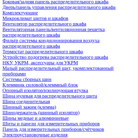
Боковая/задняя панель распределительного шкафа
Дверь/панель управления распределительного шкафа
Комплектующие
Микроклимат щитов и шкафов
Вентилятор распределительного шкафа
Вентиляторная панель/вентиляционная решетка
распределительного шкафа
Фильтр системы кондиционирования воздуха
распределительного шкафа
Термостат распределительного шкафа
Устройство подогрева распределительного шкафа
НКУ, УКРМ, аксессуары для УКРМ
Малый распределительный щит, укомплектованный
приборами
Системы сборных шин
Клеммник силовой/клеммный блок
Опорный изолятор/изолирующая втулка
Шина нулевая для распределительного щита
Шина соединительная
Шинный зажим (клемма)
Шинодержатель (шинный изолятор)
Шины медные и алюминиевые
Щиты и панели для измерительных приборов
Панель для измерительных приборов/счётчиков
Электроустановочные изделия