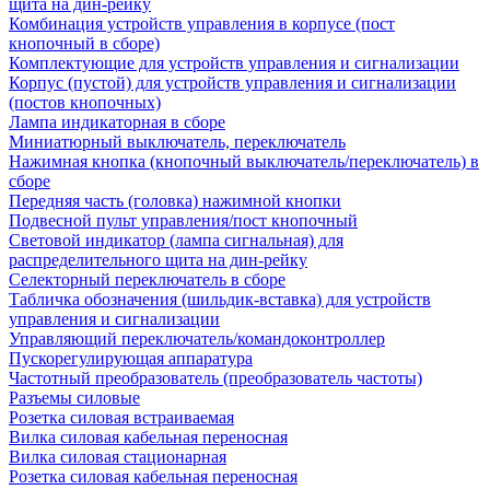
щита на дин-рейку
Комбинация устройств управления в корпусе (пост
кнопочный в сборе)
Комплектующие для устройств управления и сигнализации
Корпус (пустой) для устройств управления и сигнализации
(постов кнопочных)
Лампа индикаторная в сборе
Миниатюрный выключатель, переключатель
Нажимная кнопка (кнопочный выключатель/переключатель) в
сборе
Передняя часть (головка) нажимной кнопки
Подвесной пульт управления/пост кнопочный
Световой индикатор (лампа сигнальная) для
распределительного щита на дин-рейку
Селекторный переключатель в сборе
Табличка обозначения (шильдик-вставка) для устройств
управления и сигнализации
Управляющий переключатель/командоконтроллер
Пускорегулирующая аппаратура
Частотный преобразователь (преобразователь частоты)
Разъемы силовые
Розетка силовая встраиваемая
Вилка силовая кабельная переносная
Вилка силовая стационарная
Розетка силовая кабельная переносная