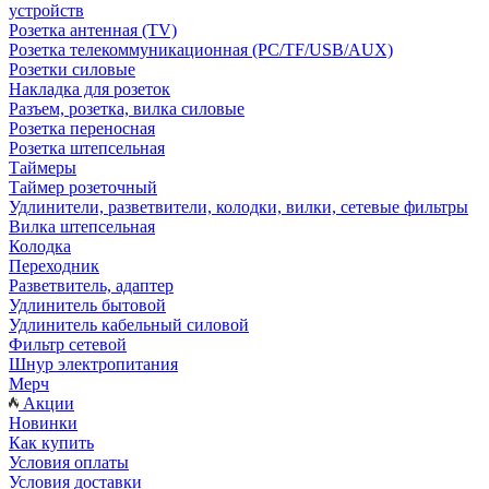
устройств
Розетка антенная (TV)
Розетка телекоммуникационная (PC/TF/USB/AUX)
Розетки силовые
Накладка для розеток
Разъем, розетка, вилка силовые
Розетка переносная
Розетка штепсельная
Таймеры
Таймер розеточный
Удлинители, разветвители, колодки, вилки, сетевые фильтры
Вилка штепсельная
Колодка
Переходник
Разветвитель, адаптер
Удлинитель бытовой
Удлинитель кабельный силовой
Фильтр сетевой
Шнур электропитания
Мерч
Акции
Новинки
Как купить
Условия оплаты
Условия доставки