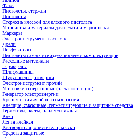
Флюс
Пистолеты, стержни
Пистолеты
Стержень клеевой для клеевого пистолета
Устройства и материалы для печати и маркировки
Маркеры
Электроинструмент и оснастка
Дрели
Перфораторы
Пистолеты газовые гвоздезабивные и комплектующие
Расходные материалы
Термофены
Шлифмашины
Шуруповерты, отвертки
Электроинструмент прочий
Установки генераторные (электростанции)
Генератор электроэнергии
Крепеж и химия общего назначения
Клеящие, смазочные, герметизирующие и защитные средства
Герметики, пасты, пена монтажная
Клей
Лента клейкая
Растворители, очистители, краски
Средства защитные