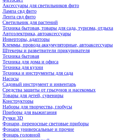
Аксессуары для светильников фито
Лампа свд фито
Лента свд фито
Светильник для растений
Техника бытовая, товары для сада, туризма, отдыха
Автоэлектрика, автоаксессуары
Инверторы, адапторы
Клеммы, провода аккумуляторные, автоаксессуары
Штекеры и разветвители прикуривателя
Техника бытовая
Техника для дома и офиса
Техника для кухни
Техника и инструменты для сада
Насосы
Садовый инструмент и инвентарь
Средства защиты от грызунов и насекомых
Товары для детей, сувениры
Конструкторы
Наборы для творчества, глобусы
Приборы для выжигания
Ручки 3D
Фонари, переносные световые приборы
Фонари универсальные и прочие
Фонарь головной