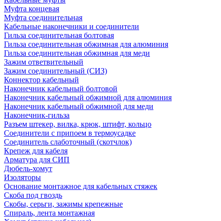
Муфта концевая
Муфта соединительная
Кабельные наконечники и соединители
Гильза соединительная болтовая
Гильза соединительная обжимная для алюминия
Гильза соединительная обжимная для меди
Зажим ответвительный
Зажим соединительный (СИЗ)
Коннектор кабельный
Наконечник кабельный болтовой
Наконечник кабельный обжимной для алюминия
Наконечник кабельный обжимной для меди
Наконечник-гильза
Разъем штекер, вилка, крюк, штифт, кольцо
Соединители с припоем в термоусадке
Соединитель слаботочный (скотчлок)
Крепеж для кабеля
Арматура для СИП
Дюбель-хомут
Изоляторы
Основание монтажное для кабельных стяжек
Скоба под гвоздь
Скобы, серьги, зажимы крепежные
Спираль, лента монтажная