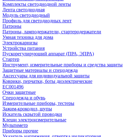
Комплекты светодиодной ленты
Лента светодиодная
Модуль светодиодный
Профиль для светодиодных лент
Патроны
Патроны, ламподержатели, стартеродержатели
Умная техника для дома
Электрокарнизы
Устройства питания
Пускорегулирующий аппарат (ПРА, ЭПРА)
Стартер
Инструмент, измерительные приборы и средства защиты
Защитные материалы и спецодежда
Аксессуары для индивидуальной защиты
Коврики, перчатки, боты диэлектрические
EC001496
Очки защитные
Спецодежда и обувь
Измерительные приборы, тестеры
Зажим-крокодил, щупы
Искатель скрытой проводки
Клещи электроизмерительные
Мультиметр
Приборы прочие
Указатель напряжения, отвертка индикаторная