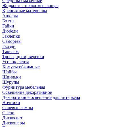
Средства смазочные
Жидкость стеклоомывающая
Крепежные материалы
Анкеры
Болты
Гайки
Дюбели
Заклепки
Саморезы
Гвозди
Такелаж
Тросы, цепи, веревки
Уголок, лента
Хомуты обжимные
Шайбы
Шпильки
Шурупы
Фурнитура мебельная
Освещение декоративное
Декоративное освещение для интерьера
Ночники
Солевые лампы
Свечи
Дискосвет
Дискошары