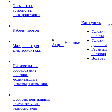
Элементы и
устройства
электропитания
Как купить
К
Кабель, провод
Условия
оплаты
Условия
Новинки
Акции
доставки
Материалы для
Гарантия
электромонтажа
на товар
Возврат
Низковольтное
оборудование,
счетчики,
молниезащита,
разъемы, клеммники
Обогрев, вентиляция,
климатотехника,
гелиосистемы