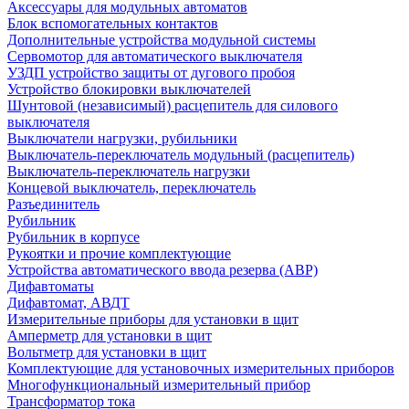
Аксессуары для модульных автоматов
Блок вспомогательных контактов
Дополнительные устройства модульной системы
Сервомотор для автоматического выключателя
УЗДП устройство защиты от дугового пробоя
Устройство блокировки выключателей
Шунтовой (независимый) расцепитель для силового
выключателя
Выключатели нагрузки, рубильники
Выключатель-переключатель модульный (расцепитель)
Выключатель-переключатель нагрузки
Концевой выключатель, переключатель
Разъединитель
Рубильник
Рубильник в корпусе
Рукоятки и прочие комплектующие
Устройства автоматического ввода резерва (АВР)
Дифавтоматы
Дифавтомат, АВДТ
Измерительные приборы для установки в щит
Амперметр для установки в щит
Вольтметр для установки в щит
Комплектующие для установочных измерительных приборов
Многофункциональный измерительный прибор
Трансформатор тока