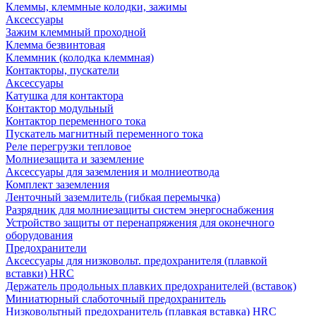
Клеммы, клеммные колодки, зажимы
Аксессуары
Зажим клеммный проходной
Клемма безвинтовая
Клеммник (колодка клеммная)
Контакторы, пускатели
Аксессуары
Катушка для контактора
Контактор модульный
Контактор переменного тока
Пускатель магнитный переменного тока
Реле перегрузки тепловое
Молниезащита и заземление
Аксессуары для заземления и молниеотвода
Комплект заземления
Ленточный заземлитель (гибкая перемычка)
Разрядник для молниезащиты систем энергоснабжения
Устройство защиты от перенапряжения для оконечного
оборудования
Предохранители
Аксессуары для низковольт. предохранителя (плавкой
вставки) HRC
Держатель продольных плавких предохранителей (вставок)
Миниатюрный слаботочный предохранитель
Низковольтный предохранитель (плавкая вставка) HRC