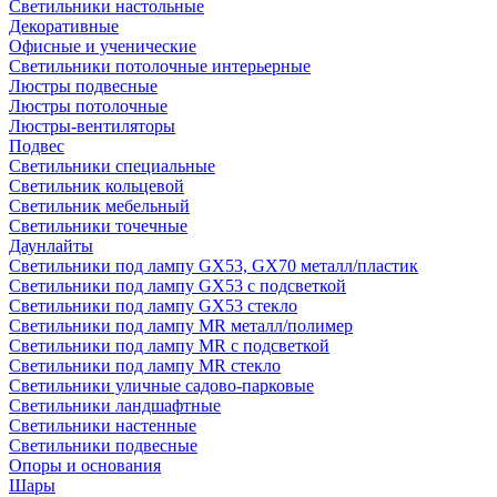
Светильники настольные
Декоративные
Офисные и ученические
Светильники потолочные интерьерные
Люстры подвесные
Люстры потолочные
Люстры-вентиляторы
Подвес
Светильники специальные
Светильник кольцевой
Светильник мебельный
Светильники точечные
Даунлайты
Светильники под лампу GX53, GX70 металл/пластик
Светильники под лампу GX53 с подсветкой
Светильники под лампу GX53 стекло
Светильники под лампу MR металл/полимер
Светильники под лампу MR с подсветкой
Светильники под лампу MR стекло
Светильники уличные садово-парковые
Светильники ландшафтные
Светильники настенные
Светильники подвесные
Опоры и основания
Шары