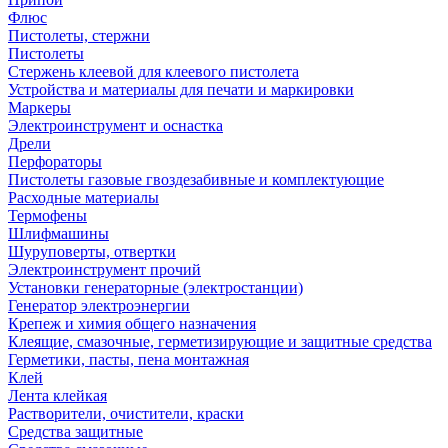
Флюс
Пистолеты, стержни
Пистолеты
Стержень клеевой для клеевого пистолета
Устройства и материалы для печати и маркировки
Маркеры
Электроинструмент и оснастка
Дрели
Перфораторы
Пистолеты газовые гвоздезабивные и комплектующие
Расходные материалы
Термофены
Шлифмашины
Шуруповерты, отвертки
Электроинструмент прочий
Установки генераторные (электростанции)
Генератор электроэнергии
Крепеж и химия общего назначения
Клеящие, смазочные, герметизирующие и защитные средства
Герметики, пасты, пена монтажная
Клей
Лента клейкая
Растворители, очистители, краски
Средства защитные