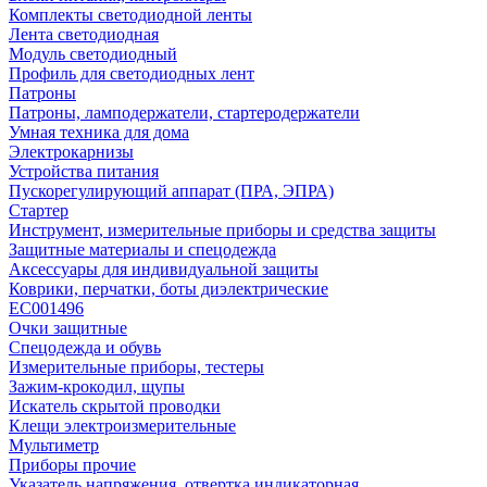
Комплекты светодиодной ленты
Лента светодиодная
Модуль светодиодный
Профиль для светодиодных лент
Патроны
Патроны, ламподержатели, стартеродержатели
Умная техника для дома
Электрокарнизы
Устройства питания
Пускорегулирующий аппарат (ПРА, ЭПРА)
Стартер
Инструмент, измерительные приборы и средства защиты
Защитные материалы и спецодежда
Аксессуары для индивидуальной защиты
Коврики, перчатки, боты диэлектрические
EC001496
Очки защитные
Спецодежда и обувь
Измерительные приборы, тестеры
Зажим-крокодил, щупы
Искатель скрытой проводки
Клещи электроизмерительные
Мультиметр
Приборы прочие
Указатель напряжения, отвертка индикаторная