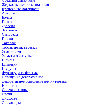
Средства смазочные
Жидкость стеклоомывающая
Крепежные материалы
Анкеры
Болты
Гайки
Дюбели
Заклепки
Саморезы
Гвозди
Такелаж
Тросы, цепи, веревки
Уголок, лента
Хомуты обжимные
Шайбы
Шпильки
Шурупы
Фурнитура мебельная
Освещение декоративное
Декоративное освещение для интерьера
Ночники
Солевые лампы
Свечи
Дискосвет
Дискошары