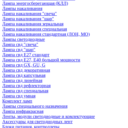
Лампа энергосберегающая (КЛЛ)
Лампы накаливания
Лампа накаливания "свеча"
Лампа накаливания "шар"
Лампа накаливания зеркальная
Лампа накаливания специальная
Лампа накаливания стандартная (ЛОН, МО)
Лампы светодиодные
Лампа свд "свеча"
Лампа свд "шар"
Лампа свд E27 стандарт
Лампа свд E27, Е40 большой мощности
Лампа свд GX, GU, G
Лампа свд декоративная
Лампа свд капсульная
Лампа свд линейная
Лампа свд рефлекторная
Лампа свд специальная
Лампа свд умная
Комплект ламп
Лампы специального назначения
Лампа инфракрасная
Ленты, модули светодиодные и комлектующие
Аксессуары для светодиодных лент
Блоки питания, контроллеры