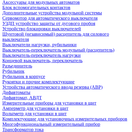
Аксессуары для модульных автоматов
Блок вспомогательных контактов
Дополнительные устройства модульной системы
Сервомотор для автоматического выключателя
УЗДП устройство защиты от дугового пробоя
Устройство блокировки выключателей
Шунтовой (независимый) расцепитель для силового
выключателя
Выключатели нагрузки, рубильники
Выключатель-переключатель модульный (расцепитель)
Выключатель-переключатель нагрузки
Концевой выключатель, переключатель
Разъединитель
Рубильник
Рубильник в корпусе
Рукоятки и прочие комплектующие
Устройства автоматического ввода резерва (АВР)
Дифавтоматы
Дифавтомат, АВДТ
Измерительные приборы для установки в щит
Амперметр для установки в щит
Вольтметр для установки в щит
Комплектующие для установочных измерительных приборов
Многофункциональный измерительный прибор
Трансформатор тока