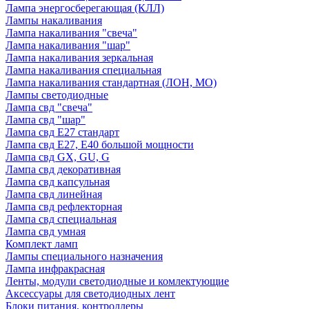
Лампа энергосберегающая (КЛЛ)
Лампы накаливания
Лампа накаливания "свеча"
Лампа накаливания "шар"
Лампа накаливания зеркальная
Лампа накаливания специальная
Лампа накаливания стандартная (ЛОН, МО)
Лампы светодиодные
Лампа свд "свеча"
Лампа свд "шар"
Лампа свд E27 стандарт
Лампа свд E27, Е40 большой мощности
Лампа свд GX, GU, G
Лампа свд декоративная
Лампа свд капсульная
Лампа свд линейная
Лампа свд рефлекторная
Лампа свд специальная
Лампа свд умная
Комплект ламп
Лампы специального назначения
Лампа инфракрасная
Ленты, модули светодиодные и комлектующие
Аксессуары для светодиодных лент
Блоки питания, контроллеры