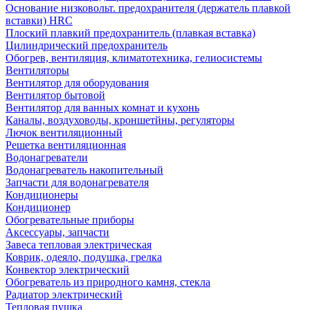
Основание низковольт. предохранителя (держатель плавкой
вставки) HRC
Плоский плавкий предохранитель (плавкая вставка)
Цилиндрический предохранитель
Обогрев, вентиляция, климатотехника, гелиосистемы
Вентиляторы
Вентилятор для оборудования
Вентилятор бытовой
Вентилятор для ванных комнат и кухонь
Каналы, воздуховоды, кроншетйны, регуляторы
Лючок вентиляционный
Решетка вентиляционная
Водонагреватели
Водонагреватель накопительный
Запчасти для водонагревателя
Кондиционеры
Кондиционер
Обогревательные приборы
Аксессуары, запчасти
Завеса тепловая электрическая
Коврик, одеяло, подушка, грелка
Конвектор электрический
Обогреватель из природного камня, стекла
Радиатор электрический
Тепловая пушка