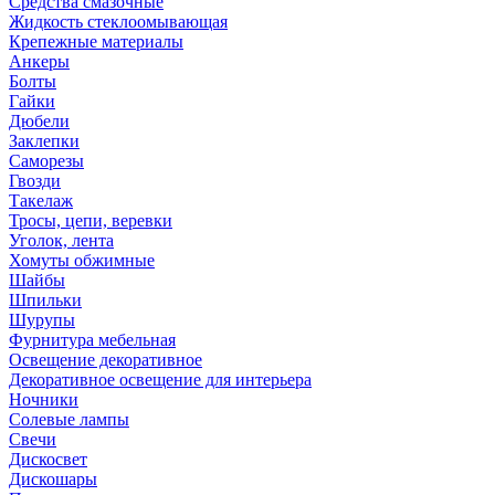
Средства смазочные
Жидкость стеклоомывающая
Крепежные материалы
Анкеры
Болты
Гайки
Дюбели
Заклепки
Саморезы
Гвозди
Такелаж
Тросы, цепи, веревки
Уголок, лента
Хомуты обжимные
Шайбы
Шпильки
Шурупы
Фурнитура мебельная
Освещение декоративное
Декоративное освещение для интерьера
Ночники
Солевые лампы
Свечи
Дискосвет
Дискошары