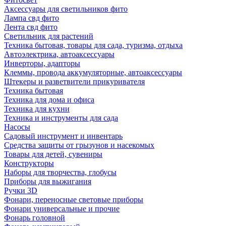
Аксессуары для светильников фито
Лампа свд фито
Лента свд фито
Светильник для растений
Техника бытовая, товары для сада, туризма, отдыха
Автоэлектрика, автоаксессуары
Инверторы, адапторы
Клеммы, провода аккумуляторные, автоаксессуары
Штекеры и разветвители прикуривателя
Техника бытовая
Техника для дома и офиса
Техника для кухни
Техника и инструменты для сада
Насосы
Садовый инструмент и инвентарь
Средства защиты от грызунов и насекомых
Товары для детей, сувениры
Конструкторы
Наборы для творчества, глобусы
Приборы для выжигания
Ручки 3D
Фонари, переносные световые приборы
Фонари универсальные и прочие
Фонарь головной