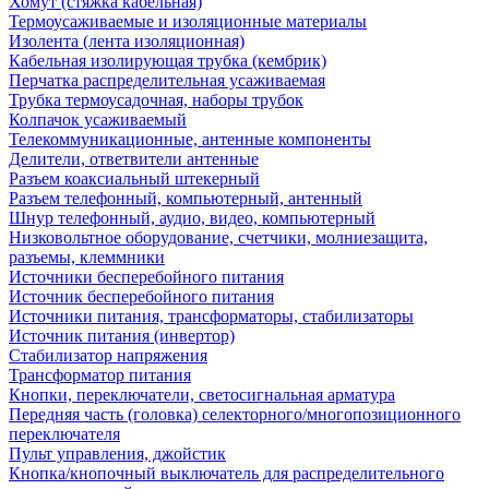
Хомут (стяжка кабельная)
Термоусаживаемые и изоляционные материалы
Изолента (лента изоляционная)
Кабельная изолирующая трубка (кембрик)
Перчатка распределительная усаживаемая
Трубка термоусадочная, наборы трубок
Колпачок усаживаемый
Телекоммуникационные, антенные компоненты
Делители, ответвители антенные
Разъем коаксиальный штекерный
Разъем телефонный, компьютерный, антенный
Шнур телефонный, аудио, видео, компьютерный
Низковольтное оборудование, счетчики, молниезащита,
разъемы, клеммники
Источники бесперебойного питания
Источник бесперебойного питания
Источники питания, трансформаторы, стабилизаторы
Источник питания (инвертор)
Стабилизатор напряжения
Трансформатор питания
Кнопки, переключатели, светосигнальная арматура
Передняя часть (головка) селекторного/многопозиционного
переключателя
Пульт управления, джойстик
Кнопка/кнопочный выключатель для распределительного