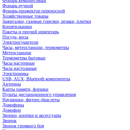
Фонарь кемпинговый
Фонарь ручной
Фонарь-прожектор переносной
Хозяйственные товары
Зажигалки, газовые горелки, резаки, плитки
Кипятильники
Пакеты и прочий инвентарь
Посуда, весы
Электросушители
Часы, метеостанции, термометры
Метеостанции
Термометры бытовые
Часы настенные
Часы настольные
Электроника
USB, AUX, Bluetooth компоненты
Антенны
Карты памяти, флешки
Пульты дистанционного управления
Наушники, фитнес-браслеты
Домофоны
Домофон
Звонки, кнопки и аксессуары
Звонок
Звонок громкого боя