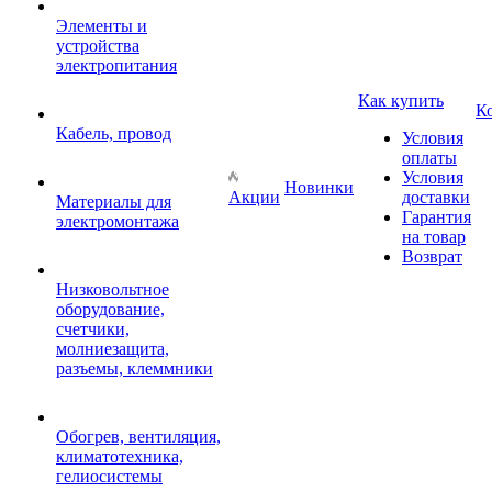
Элементы и
устройства
электропитания
Как купить
К
Кабель, провод
Условия
оплаты
Условия
Новинки
Акции
доставки
Материалы для
Гарантия
электромонтажа
на товар
Возврат
Низковольтное
оборудование,
счетчики,
молниезащита,
разъемы, клеммники
Обогрев, вентиляция,
климатотехника,
гелиосистемы