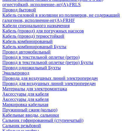
огнестойкий, исполнение–нг(А)-FRLS
Провод бытовой
Кабель силовой в изоляции из полимеров, не содержащий
галогенов, исполнение-нг(А)-FRHF
Кабели специального назначения
Кабель (провод) для погружных насосов
Кабель (провод) термостойкий
Кабель комбинированый
Кабель комбинированый Бухты
Провод автомобильный
Провод в текстильной оплетке (ретро)
Провод в текстильной оплетке (ретро) Бухты
Провод одножильный Бухты
Эмальпровод
Провода для воздушных линий электропередач
Провод для воздушных линий электропередач
Материалы для электромонтажа
Аксессуары для кабеля
Аксессуары для кабеля
Маркировка кабельная
Пружинный сжим (кольцо)
Кабельные вводы, сальники
Сальник гофрированный (ступенчатый)
Сальник резьбовой
Кабельные муфты