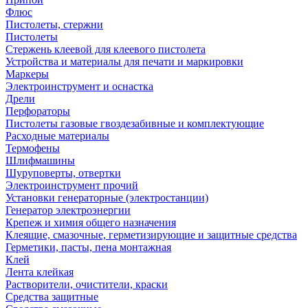
Флюс
Пистолеты, стержни
Пистолеты
Стержень клеевой для клеевого пистолета
Устройства и материалы для печати и маркировки
Маркеры
Электроинструмент и оснастка
Дрели
Перфораторы
Пистолеты газовые гвоздезабивные и комплектующие
Расходные материалы
Термофены
Шлифмашины
Шуруповерты, отвертки
Электроинструмент прочий
Установки генераторные (электростанции)
Генератор электроэнергии
Крепеж и химия общего назначения
Клеящие, смазочные, герметизирующие и защитные средства
Герметики, пасты, пена монтажная
Клей
Лента клейкая
Растворители, очистители, краски
Средства защитные