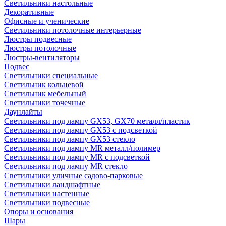
Светильники настольные
Декоративные
Офисные и ученические
Светильники потолочные интерьерные
Люстры подвесные
Люстры потолочные
Люстры-вентиляторы
Подвес
Светильники специальные
Светильник кольцевой
Светильник мебельный
Светильники точечные
Даунлайты
Светильники под лампу GX53, GX70 металл/пластик
Светильники под лампу GX53 с подсветкой
Светильники под лампу GX53 стекло
Светильники под лампу MR металл/полимер
Светильники под лампу MR с подсветкой
Светильники под лампу MR стекло
Светильники уличные садово-парковые
Светильники ландшафтные
Светильники настенные
Светильники подвесные
Опоры и основания
Шары