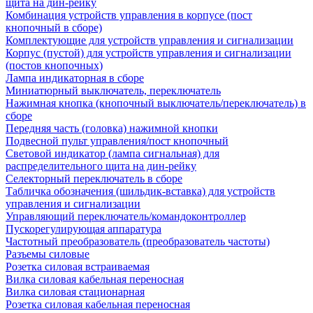
щита на дин-рейку
Комбинация устройств управления в корпусе (пост
кнопочный в сборе)
Комплектующие для устройств управления и сигнализации
Корпус (пустой) для устройств управления и сигнализации
(постов кнопочных)
Лампа индикаторная в сборе
Миниатюрный выключатель, переключатель
Нажимная кнопка (кнопочный выключатель/переключатель) в
сборе
Передняя часть (головка) нажимной кнопки
Подвесной пульт управления/пост кнопочный
Световой индикатор (лампа сигнальная) для
распределительного щита на дин-рейку
Селекторный переключатель в сборе
Табличка обозначения (шильдик-вставка) для устройств
управления и сигнализации
Управляющий переключатель/командоконтроллер
Пускорегулирующая аппаратура
Частотный преобразователь (преобразователь частоты)
Разъемы силовые
Розетка силовая встраиваемая
Вилка силовая кабельная переносная
Вилка силовая стационарная
Розетка силовая кабельная переносная