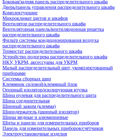
Боковая/задняя панель распределительного шкафа
Дверь/панель управления распределительного шкафа
Комплектующие
Микроклимат щитов и шкафов
Вентилятор распределительного шкафа
Вентиляторная панель/вентиляционная решетка
распределительного шкафа
Фильтр системы кондиционирования воздуха
распределительного шкафа
Термостат распределительного шкафа
Устройство подогрева распределительного шкафа
НКУ, УКРМ, аксессуары для УКРМ
Малый распределительный щит, укомплектованный
приборами
Системы сборных шин
Клеммник силовой/клеммный блок
Опорный изолятор/изолирующая втулка
Шина нулевая для распределительного щита
Шина соединительная
Шинный зажим (клемма)
Шинодержатель (шинный изолятор)
Шины медные и алюминиевые
Щиты и панели для измерительных приборов
Панель для измерительных приборов/счётчиков
Электроустановочные изделия