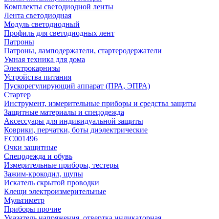
Комплекты светодиодной ленты
Лента светодиодная
Модуль светодиодный
Профиль для светодиодных лент
Патроны
Патроны, ламподержатели, стартеродержатели
Умная техника для дома
Электрокарнизы
Устройства питания
Пускорегулирующий аппарат (ПРА, ЭПРА)
Стартер
Инструмент, измерительные приборы и средства защиты
Защитные материалы и спецодежда
Аксессуары для индивидуальной защиты
Коврики, перчатки, боты диэлектрические
EC001496
Очки защитные
Спецодежда и обувь
Измерительные приборы, тестеры
Зажим-крокодил, щупы
Искатель скрытой проводки
Клещи электроизмерительные
Мультиметр
Приборы прочие
Указатель напряжения, отвертка индикаторная