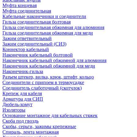
Муфта концевая
Муфта соединительная
Кабельные наконечники и соединители
Гильза соединительная болтовая
Гильза соединительная обжимная для алюминия
Гильза соединительная обжимная для меди
Зажим ответвительный
Зажим соединительный (СИЗ)
Коннектор кабельный
Наконечник кабельный болтовой
Наконечник кабельный обжимной для алюминия
Наконечник кабельный обжимной для меди
Наконечник-гильза
Разъем штекер, вилка, крюк, штифт, кольцо
Соединители с припоем в термоусадке
Соединитель слаботочный (скотчлок)
Крепеж для кабеля
Арматура для СИП
Дюбель-хомут
Изоляторы
Основание монтажное для кабельных стяжек
Скоба под гвоздь
Скобы, серьги, зажимы крепежные
Спираль, лента монтажная