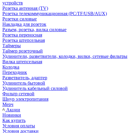
устройств
Розетка антенная (TV)
Розетка телекоммуникационная (PC/TF/USB/AUX)
Розетки силовые
Накладка для розеток
Разъем, розетка, вилка силовые
Розетка переносная
Розетка штепсельная
Таймеры
Таймер розеточный
Удлинители, разветвители, колодки, вилки, сетевые фильтры
Вилка штепсельная
Колодка
Переходник
Разветвитель, адаптер
Удлинитель бытовой
Удлинитель кабельный силовой
Фильтр сетевой
Шнур электропитания
Мерч
Акции
Новинки
Как купить
Условия оплаты
Условия доставки