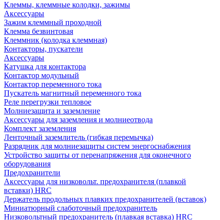
Клеммы, клеммные колодки, зажимы
Аксессуары
Зажим клеммный проходной
Клемма безвинтовая
Клеммник (колодка клеммная)
Контакторы, пускатели
Аксессуары
Катушка для контактора
Контактор модульный
Контактор переменного тока
Пускатель магнитный переменного тока
Реле перегрузки тепловое
Молниезащита и заземление
Аксессуары для заземления и молниеотвода
Комплект заземления
Ленточный заземлитель (гибкая перемычка)
Разрядник для молниезащиты систем энергоснабжения
Устройство защиты от перенапряжения для оконечного
оборудования
Предохранители
Аксессуары для низковольт. предохранителя (плавкой
вставки) HRC
Держатель продольных плавких предохранителей (вставок)
Миниатюрный слаботочный предохранитель
Низковольтный предохранитель (плавкая вставка) HRC