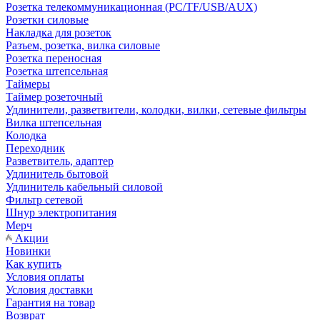
Розетка телекоммуникационная (PC/TF/USB/AUX)
Розетки силовые
Накладка для розеток
Разъем, розетка, вилка силовые
Розетка переносная
Розетка штепсельная
Таймеры
Таймер розеточный
Удлинители, разветвители, колодки, вилки, сетевые фильтры
Вилка штепсельная
Колодка
Переходник
Разветвитель, адаптер
Удлинитель бытовой
Удлинитель кабельный силовой
Фильтр сетевой
Шнур электропитания
Мерч
Акции
Новинки
Как купить
Условия оплаты
Условия доставки
Гарантия на товар
Возврат