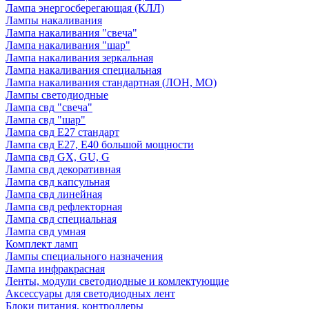
Лампа энергосберегающая (КЛЛ)
Лампы накаливания
Лампа накаливания "свеча"
Лампа накаливания "шар"
Лампа накаливания зеркальная
Лампа накаливания специальная
Лампа накаливания стандартная (ЛОН, МО)
Лампы светодиодные
Лампа свд "свеча"
Лампа свд "шар"
Лампа свд E27 стандарт
Лампа свд E27, Е40 большой мощности
Лампа свд GX, GU, G
Лампа свд декоративная
Лампа свд капсульная
Лампа свд линейная
Лампа свд рефлекторная
Лампа свд специальная
Лампа свд умная
Комплект ламп
Лампы специального назначения
Лампа инфракрасная
Ленты, модули светодиодные и комлектующие
Аксессуары для светодиодных лент
Блоки питания, контроллеры