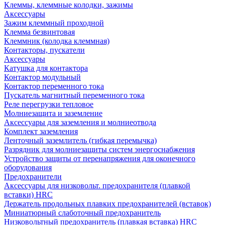
Клеммы, клеммные колодки, зажимы
Аксессуары
Зажим клеммный проходной
Клемма безвинтовая
Клеммник (колодка клеммная)
Контакторы, пускатели
Аксессуары
Катушка для контактора
Контактор модульный
Контактор переменного тока
Пускатель магнитный переменного тока
Реле перегрузки тепловое
Молниезащита и заземление
Аксессуары для заземления и молниеотвода
Комплект заземления
Ленточный заземлитель (гибкая перемычка)
Разрядник для молниезащиты систем энергоснабжения
Устройство защиты от перенапряжения для оконечного
оборудования
Предохранители
Аксессуары для низковольт. предохранителя (плавкой
вставки) HRC
Держатель продольных плавких предохранителей (вставок)
Миниатюрный слаботочный предохранитель
Низковольтный предохранитель (плавкая вставка) HRC