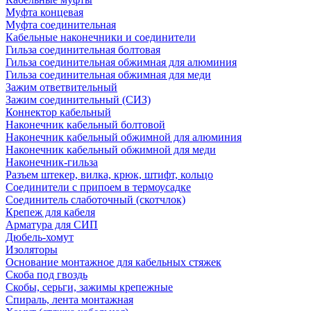
Муфта концевая
Муфта соединительная
Кабельные наконечники и соединители
Гильза соединительная болтовая
Гильза соединительная обжимная для алюминия
Гильза соединительная обжимная для меди
Зажим ответвительный
Зажим соединительный (СИЗ)
Коннектор кабельный
Наконечник кабельный болтовой
Наконечник кабельный обжимной для алюминия
Наконечник кабельный обжимной для меди
Наконечник-гильза
Разъем штекер, вилка, крюк, штифт, кольцо
Соединители с припоем в термоусадке
Соединитель слаботочный (скотчлок)
Крепеж для кабеля
Арматура для СИП
Дюбель-хомут
Изоляторы
Основание монтажное для кабельных стяжек
Скоба под гвоздь
Скобы, серьги, зажимы крепежные
Спираль, лента монтажная