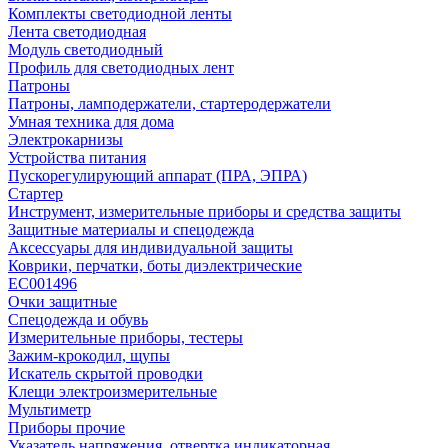
Комплекты светодиодной ленты
Лента светодиодная
Модуль светодиодный
Профиль для светодиодных лент
Патроны
Патроны, ламподержатели, стартеродержатели
Умная техника для дома
Электрокарнизы
Устройства питания
Пускорегулирующий аппарат (ПРА, ЭПРА)
Стартер
Инструмент, измерительные приборы и средства защиты
Защитные материалы и спецодежда
Аксессуары для индивидуальной защиты
Коврики, перчатки, боты диэлектрические
EC001496
Очки защитные
Спецодежда и обувь
Измерительные приборы, тестеры
Зажим-крокодил, щупы
Искатель скрытой проводки
Клещи электроизмерительные
Мультиметр
Приборы прочие
Указатель напряжения, отвертка индикаторная