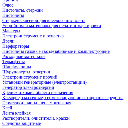
Флюс
Пистолеты, стержни
Пистолеты
Стержень клеевой для клеевого пистолета
Устройства и материалы для печати и маркировки
Маркеры
Электроинструмент и оснастка
Дрели
Перфораторы
Пистолеты газовые гвоздезабивные и комплектующие
Расходные материалы
Термофены
Шлифмашины
Шуруповерты, отвертки
Электроинструмент прочий
Установки генераторные (электростанции)
Генератор электроэнергии
Крепеж и химия общего назначения
Клеящие, смазочные, герметизирующие и защитные средства
Герметики, пасты, пена монтажная
Клей
Лента клейкая
Растворители, очистители, краски
Средства защитные