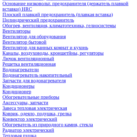
Основание низковольт. предохранителя (держатель плавкой
вставки) HRC
Плоский плавкий предохранитель (плавкая вставка)
Цилиндрический предохранитель
Обогрев, вентиляция, климатотехника, гелиосистемы
Вентиляторы
Вентилятор для оборудования
Вентилятор бытовой
Вентилятор для ванных комнат и кухонь
Каналы, воздуховоды, кроншетйны, регуляторы
Лючок вентиляционный
Решетка вентиляционная
Водонагреватели
Водонагреватель накопительный
Запчасти для водонагревателя
Кондиционеры
Кондиционер
Обогревательные приборы
Аксессуары, запчасти
Завеса тепловая электрическая
Коврик, одеяло, подушка, грелка
Конвектор электрический
Обогреватель из природного камня, стекла
Радиатор электрический
Тепловая пушка