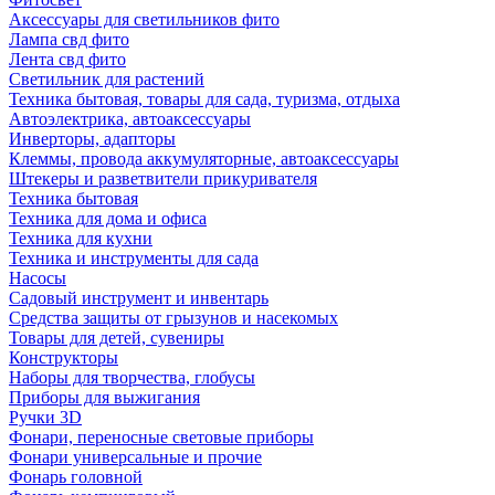
Аксессуары для светильников фито
Лампа свд фито
Лента свд фито
Светильник для растений
Техника бытовая, товары для сада, туризма, отдыха
Автоэлектрика, автоаксессуары
Инверторы, адапторы
Клеммы, провода аккумуляторные, автоаксессуары
Штекеры и разветвители прикуривателя
Техника бытовая
Техника для дома и офиса
Техника для кухни
Техника и инструменты для сада
Насосы
Садовый инструмент и инвентарь
Средства защиты от грызунов и насекомых
Товары для детей, сувениры
Конструкторы
Наборы для творчества, глобусы
Приборы для выжигания
Ручки 3D
Фонари, переносные световые приборы
Фонари универсальные и прочие
Фонарь головной