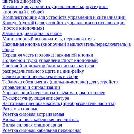
щита на дин-рейку
Комбинация устройств управления в корпусе (пост
кнопочный в сборе)
Комплектующие для устройств управления и сигнализации
Корпус (пустой) для устройств управления и сигнализации
(постов кнопочных)
Лампа индикаторная в сборе
Миниатюрный выключатель, переключатель
Нажимная кнопка (кнопочный выключатель/переключатель) в
сборе
Передняя часть (головка) нажимной кнопки
Подвесной пульт управления/пост кнопочный
Световой индикатор (лампа сигнальная) для
распределительного щита на дин-рейку
Селекторный переключатель в сборе
Табличка обозначения (шильдик-вставка) для устройств
управления и сигнализации
Управляющий переключатель/командоконтроллер
Пускорегулирующая аппаратура
Частотный преобразователь (преобразователь частоты)
Разъемы силовые
Розетка силовая встраиваемая
Вилка силовая кабельная переносная
Вилка силовая стационарная
Розетка силовая кабельная переносная