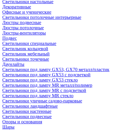
Светильники настольные
Декоративные
Офисные и ученические
Светильники потолочные интерьерные
Люстры подвесные
Люстры потолочные
Люстры-вентиляторы
Подвес
Светильники специальные
Светильник кольцевой
Светильник мебельный
Светильники точечные
Даунлайты
Светильники под лампу GX53, GX70 металл/пластик
Светильники под лампу GX53 с подсветкой
Светильники под лампу GX53 стекло
Светильники под лампу MR металл/полимер
Светильники под лампу MR с подсветкой
Светильники под лампу MR стекло
Светильники уличные садово-парковые
Светильники ландшафтные
Светильники настенные
Светильники подвесные
Опоры и основания
Шары