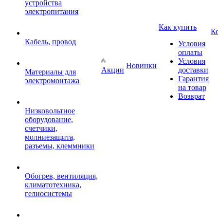
устройства
электропитания
Как купить
К
Кабель, провод
Условия
оплаты
Условия
Новинки
Акции
доставки
Материалы для
Гарантия
электромонтажа
на товар
Возврат
Низковольтное
оборудование,
счетчики,
молниезащита,
разъемы, клеммники
Обогрев, вентиляция,
климатотехника,
гелиосистемы