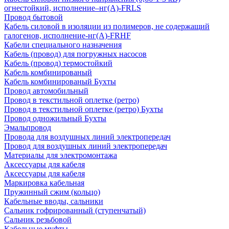
огнестойкий, исполнение–нг(А)-FRLS
Провод бытовой
Кабель силовой в изоляции из полимеров, не содержащий
галогенов, исполнение-нг(А)-FRHF
Кабели специального назначения
Кабель (провод) для погружных насосов
Кабель (провод) термостойкий
Кабель комбинированый
Кабель комбинированый Бухты
Провод автомобильный
Провод в текстильной оплетке (ретро)
Провод в текстильной оплетке (ретро) Бухты
Провод одножильный Бухты
Эмальпровод
Провода для воздушных линий электропередач
Провод для воздушных линий электропередач
Материалы для электромонтажа
Аксессуары для кабеля
Аксессуары для кабеля
Маркировка кабельная
Пружинный сжим (кольцо)
Кабельные вводы, сальники
Сальник гофрированный (ступенчатый)
Сальник резьбовой
Кабельные муфты