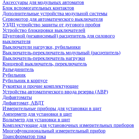
Аксессуары для модульных автоматов
Блок вспомогательных контактов
Дополнительные устройства модульной системы
Сервомотор для автоматического выключателя
УЗДП устройство защиты от дугового пробоя
Устройство блокировки выключателей
Шунтовой (независимый) расцепитель для силового
выключателя
Выключатели нагрузки, рубильники
Выключатель-переключатель модульный (расцепитель)
Выключатель-переключатель нагрузки
Концевой выключатель, переключатель
Разъединитель
Рубильник
Рубильник в корпусе
Рукоятки и прочие комплектующие
Устройства автоматического ввода резерва (АВР)
Дифавтоматы
Дифавтомат, АВДТ
Измерительные приборы для установки в щит
Амперметр для установки в щит
Вольтметр для установки в щит
Комплектующие для установочных измерительных приборов
Многофункциональный измерительный прибор
Трансформатор тока