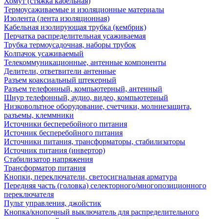
Хомут (стяжка кабельная)
Термоусаживаемые и изоляционные материалы
Изолента (лента изоляционная)
Кабельная изолирующая трубка (кембрик)
Перчатка распределительная усаживаемая
Трубка термоусадочная, наборы трубок
Колпачок усаживаемый
Телекоммуникационные, антенные компоненты
Делители, ответвители антенные
Разъем коаксиальный штекерный
Разъем телефонный, компьютерный, антенный
Шнур телефонный, аудио, видео, компьютерный
Низковольтное оборудование, счетчики, молниезащита,
разъемы, клеммники
Источники бесперебойного питания
Источник бесперебойного питания
Источники питания, трансформаторы, стабилизаторы
Источник питания (инвертор)
Стабилизатор напряжения
Трансформатор питания
Кнопки, переключатели, светосигнальная арматура
Передняя часть (головка) селекторного/многопозиционного
переключателя
Пульт управления, джойстик
Кнопка/кнопочный выключатель для распределительного