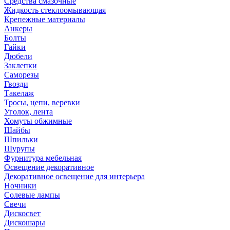
Средства смазочные
Жидкость стеклоомывающая
Крепежные материалы
Анкеры
Болты
Гайки
Дюбели
Заклепки
Саморезы
Гвозди
Такелаж
Тросы, цепи, веревки
Уголок, лента
Хомуты обжимные
Шайбы
Шпильки
Шурупы
Фурнитура мебельная
Освещение декоративное
Декоративное освещение для интерьера
Ночники
Солевые лампы
Свечи
Дискосвет
Дискошары