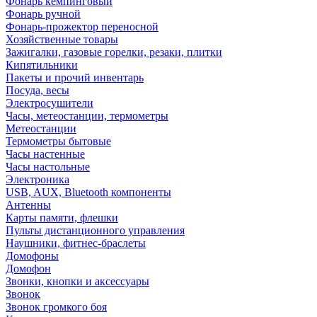
Фонарь кемпинговый
Фонарь ручной
Фонарь-прожектор переносной
Хозяйственные товары
Зажигалки, газовые горелки, резаки, плитки
Кипятильники
Пакеты и прочий инвентарь
Посуда, весы
Электросушители
Часы, метеостанции, термометры
Метеостанции
Термометры бытовые
Часы настенные
Часы настольные
Электроника
USB, AUX, Bluetooth компоненты
Антенны
Карты памяти, флешки
Пульты дистанционного управления
Наушники, фитнес-браслеты
Домофоны
Домофон
Звонки, кнопки и аксессуары
Звонок
Звонок громкого боя