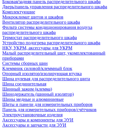
Боковая/задняя панель распределительного шкафа
Дверь/панель управления распределительного шкафа
Комплектующие
Микроклимат щитов и шкафов
Вентилятор распределительного шкафа
Фильтр системы кондиционирования воздуха
распределительного шкафа
Термостат распределительного шкафа
Устройство подогрева распределительного шкафа
НКУ, УКРМ, аксессуары для УКРМ
Малый распределительный щит, укомплектованный
приборами
Системы сборных шин
Клеммник силовой/клеммный блок
Опорный изолятор/изолирующая втулка
Шина нулевая для распределительного щита
Шина соединительная
Шинный зажим (клемма)
Шинодержатель (шинный изолятор)
Шины медные и алюминиевые
Щиты и панели для измерительных приборов
Панель для измерительных приборов/счётчиков
Электроустановочные изделия
Аксессуары и компоненты для ЭУИ
Аксессуары и запчасти для ЭУИ