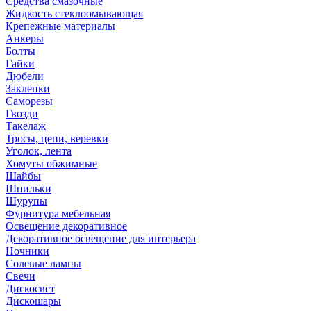
Средства смазочные
Жидкость стеклоомывающая
Крепежные материалы
Анкеры
Болты
Гайки
Дюбели
Заклепки
Саморезы
Гвозди
Такелаж
Тросы, цепи, веревки
Уголок, лента
Хомуты обжимные
Шайбы
Шпильки
Шурупы
Фурнитура мебельная
Освещение декоративное
Декоративное освещение для интерьера
Ночники
Солевые лампы
Свечи
Дискосвет
Дискошары