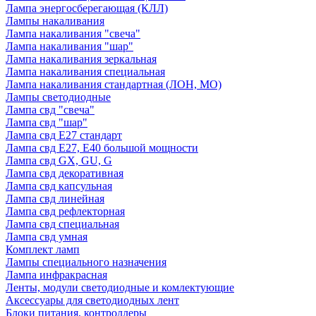
Лампа энергосберегающая (КЛЛ)
Лампы накаливания
Лампа накаливания "свеча"
Лампа накаливания "шар"
Лампа накаливания зеркальная
Лампа накаливания специальная
Лампа накаливания стандартная (ЛОН, МО)
Лампы светодиодные
Лампа свд "свеча"
Лампа свд "шар"
Лампа свд E27 стандарт
Лампа свд E27, Е40 большой мощности
Лампа свд GX, GU, G
Лампа свд декоративная
Лампа свд капсульная
Лампа свд линейная
Лампа свд рефлекторная
Лампа свд специальная
Лампа свд умная
Комплект ламп
Лампы специального назначения
Лампа инфракрасная
Ленты, модули светодиодные и комлектующие
Аксессуары для светодиодных лент
Блоки питания, контроллеры