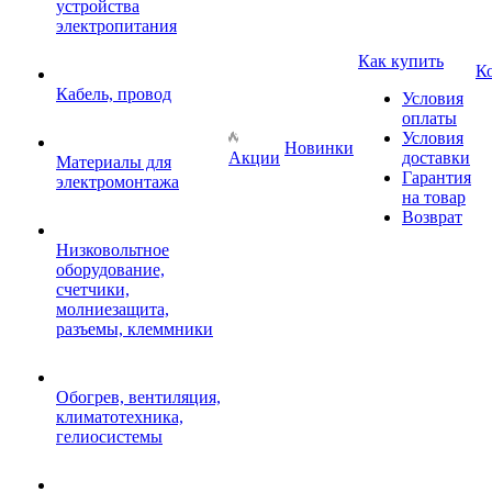
устройства
электропитания
Как купить
К
Кабель, провод
Условия
оплаты
Условия
Новинки
Акции
доставки
Материалы для
Гарантия
электромонтажа
на товар
Возврат
Низковольтное
оборудование,
счетчики,
молниезащита,
разъемы, клеммники
Обогрев, вентиляция,
климатотехника,
гелиосистемы