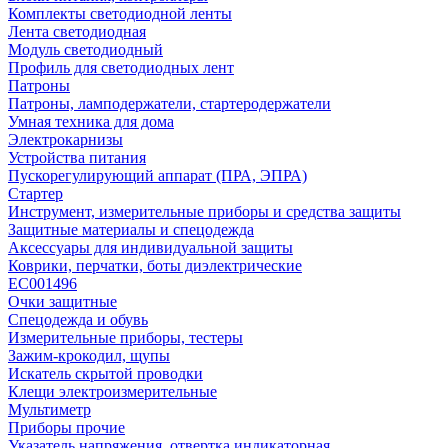
Комплекты светодиодной ленты
Лента светодиодная
Модуль светодиодный
Профиль для светодиодных лент
Патроны
Патроны, ламподержатели, стартеродержатели
Умная техника для дома
Электрокарнизы
Устройства питания
Пускорегулирующий аппарат (ПРА, ЭПРА)
Стартер
Инструмент, измерительные приборы и средства защиты
Защитные материалы и спецодежда
Аксессуары для индивидуальной защиты
Коврики, перчатки, боты диэлектрические
EC001496
Очки защитные
Спецодежда и обувь
Измерительные приборы, тестеры
Зажим-крокодил, щупы
Искатель скрытой проводки
Клещи электроизмерительные
Мультиметр
Приборы прочие
Указатель напряжения, отвертка индикаторная