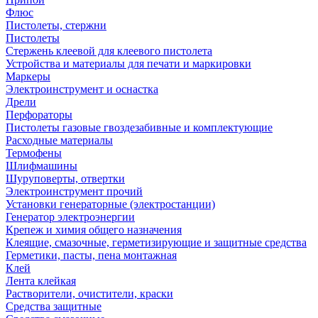
Флюс
Пистолеты, стержни
Пистолеты
Стержень клеевой для клеевого пистолета
Устройства и материалы для печати и маркировки
Маркеры
Электроинструмент и оснастка
Дрели
Перфораторы
Пистолеты газовые гвоздезабивные и комплектующие
Расходные материалы
Термофены
Шлифмашины
Шуруповерты, отвертки
Электроинструмент прочий
Установки генераторные (электростанции)
Генератор электроэнергии
Крепеж и химия общего назначения
Клеящие, смазочные, герметизирующие и защитные средства
Герметики, пасты, пена монтажная
Клей
Лента клейкая
Растворители, очистители, краски
Средства защитные