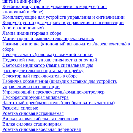
щита на дин-рейку
Комбинация устройств управления в корпусе (пост
кнопочный в сборе)
Комплектующие для устройств управления и сигнализации
Корпус (пустой) для устройств управления и сигнализации
(постов кнопочных)
Лампа индикаторная в сборе
Миниатюрный выключатель, переключатель
Нажимная кнопка (кнопочный выключатель/переключатель) в
сборе
Передняя часть (головка) нажимной кнопки
Подвесной пульт управления/пост кнопочный
Световой индикатор (лампа сигнальная) для
распределительного щита на дин-рейку
Селекторный переключатель в сборе
Табличка обозначения (шильдик-вставка) для устройств
управления и сигнализации
Управляющий переключатель/командоконтроллер
Пускорегулирующая аппаратура
Частотный преобразователь (преобразователь частоты)
Разъемы силовые
Розетка силовая встраиваемая
Вилка силовая кабельная переносная
Вилка силовая стационарная
Розетка силовая кабельная переносная