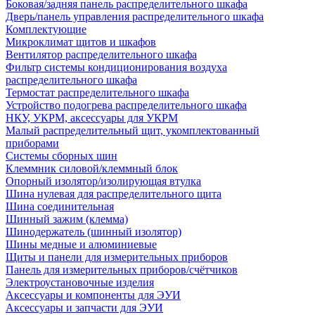
Боковая/задняя панель распределительного шкафа
Дверь/панель управления распределительного шкафа
Комплектующие
Микроклимат щитов и шкафов
Вентилятор распределительного шкафа
Фильтр системы кондиционирования воздуха
распределительного шкафа
Термостат распределительного шкафа
Устройство подогрева распределительного шкафа
НКУ, УКРМ, аксессуары для УКРМ
Малый распределительный щит, укомплектованный
приборами
Системы сборных шин
Клеммник силовой/клеммный блок
Опорный изолятор/изолирующая втулка
Шина нулевая для распределительного щита
Шина соединительная
Шинный зажим (клемма)
Шинодержатель (шинный изолятор)
Шины медные и алюминиевые
Щиты и панели для измерительных приборов
Панель для измерительных приборов/счётчиков
Электроустановочные изделия
Аксессуары и компоненты для ЭУИ
Аксессуары и запчасти для ЭУИ