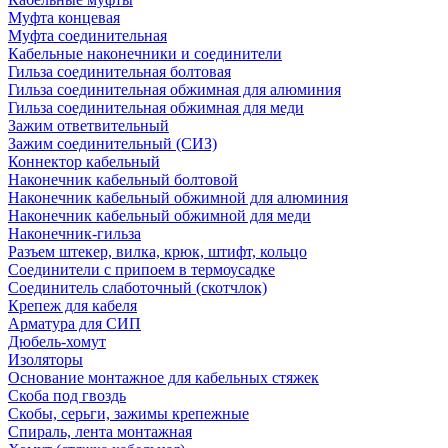
Муфта концевая
Муфта соединительная
Кабельные наконечники и соединители
Гильза соединительная болтовая
Гильза соединительная обжимная для алюминия
Гильза соединительная обжимная для меди
Зажим ответвительный
Зажим соединительный (СИЗ)
Коннектор кабельный
Наконечник кабельный болтовой
Наконечник кабельный обжимной для алюминия
Наконечник кабельный обжимной для меди
Наконечник-гильза
Разъем штекер, вилка, крюк, штифт, кольцо
Соединители с припоем в термоусадке
Соединитель слаботочный (скотчлок)
Крепеж для кабеля
Арматура для СИП
Дюбель-хомут
Изоляторы
Основание монтажное для кабельных стяжек
Скоба под гвоздь
Скобы, серьги, зажимы крепежные
Спираль, лента монтажная