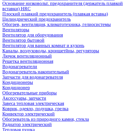
Основание низковольт. предохранителя (держатель плавкой
вставки) HRC
Плоский плавкий предохранитель (плавкая вставка)
Цилиндрический предохранитель
Обогрев, вентиляция, климатотехника, гелиосистемы
Вентиляторы
Вентилятор для оборудования
Вентилятор бытовой
Вентилятор для ванных комнат и кухонь
Каналы, воздуховоды, кроншетйны, регуляторы
Лючок вентиляционный
Решетка вентиляционная
Водонагреватели
Водонагреватель накопительный
Запчасти для водонагревателя
Кондиционеры
Кондиционер
Обогревательные приборы
Аксессуары, запчасти
Завеса тепловая электрическая
Коврик, одеяло, подушка, грелка
Конвектор электрический
Обогреватель из природного камня, стекла
Радиатор электрический
Тепловая пушка