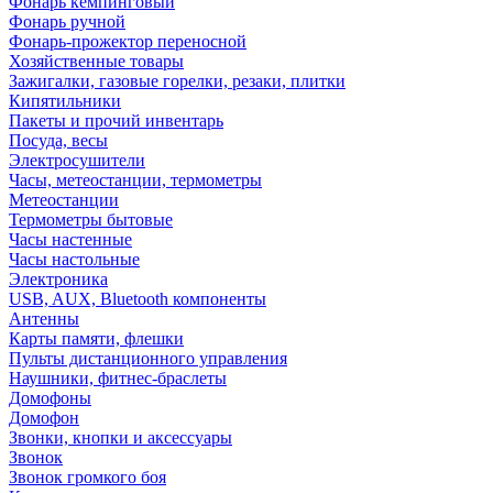
Фонарь кемпинговый
Фонарь ручной
Фонарь-прожектор переносной
Хозяйственные товары
Зажигалки, газовые горелки, резаки, плитки
Кипятильники
Пакеты и прочий инвентарь
Посуда, весы
Электросушители
Часы, метеостанции, термометры
Метеостанции
Термометры бытовые
Часы настенные
Часы настольные
Электроника
USB, AUX, Bluetooth компоненты
Антенны
Карты памяти, флешки
Пульты дистанционного управления
Наушники, фитнес-браслеты
Домофоны
Домофон
Звонки, кнопки и аксессуары
Звонок
Звонок громкого боя