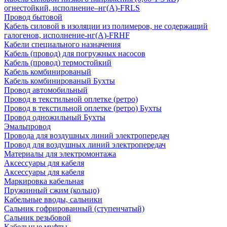
огнестойкий, исполнение–нг(А)-FRLS
Провод бытовой
Кабель силовой в изоляции из полимеров, не содержащий
галогенов, исполнение-нг(А)-FRHF
Кабели специального назначения
Кабель (провод) для погружных насосов
Кабель (провод) термостойкий
Кабель комбинированый
Кабель комбинированый Бухты
Провод автомобильный
Провод в текстильной оплетке (ретро)
Провод в текстильной оплетке (ретро) Бухты
Провод одножильный Бухты
Эмальпровод
Провода для воздушных линий электропередач
Провод для воздушных линий электропередач
Материалы для электромонтажа
Аксессуары для кабеля
Аксессуары для кабеля
Маркировка кабельная
Пружинный сжим (кольцо)
Кабельные вводы, сальники
Сальник гофрированный (ступенчатый)
Сальник резьбовой
Кабельные муфты