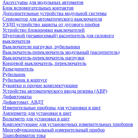
Аксессуары для модульных автоматов
Блок вспомогательных контактов
Дополнительные устройства модульной системы
Сервомотор для автоматического выключателя
УЗДП устройство защиты от дугового пробоя
Устройство блокировки выключателей
Шунтовой (независимый) расцепитель для силового
выключателя
Выключатели нагрузки, рубильники
Выключатель-переключатель модульный (расцепитель)
Выключатель-переключатель нагрузки
Концевой выключатель, переключатель
Разъединитель
Рубильник
Рубильник в корпусе
Рукоятки и прочие комплектующие
Устройства автоматического ввода резерва (АВР)
Дифавтоматы
Дифавтомат, АВДТ
Измерительные приборы для установки в щит
Амперметр для установки в щит
Вольтметр для установки в щит
Комплектующие для установочных измерительных приборов
Многофункциональный измерительный прибор
Трансформатор тока