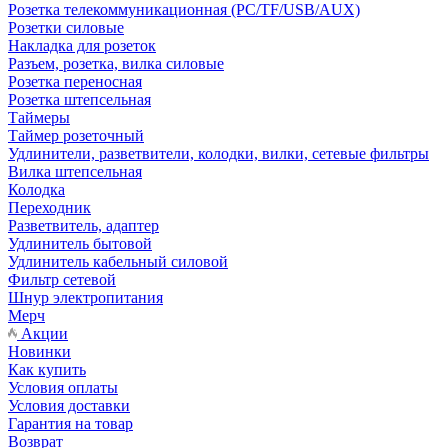
Розетка телекоммуникационная (PC/TF/USB/AUX)
Розетки силовые
Накладка для розеток
Разъем, розетка, вилка силовые
Розетка переносная
Розетка штепсельная
Таймеры
Таймер розеточный
Удлинители, разветвители, колодки, вилки, сетевые фильтры
Вилка штепсельная
Колодка
Переходник
Разветвитель, адаптер
Удлинитель бытовой
Удлинитель кабельный силовой
Фильтр сетевой
Шнур электропитания
Мерч
Акции
Новинки
Как купить
Условия оплаты
Условия доставки
Гарантия на товар
Возврат