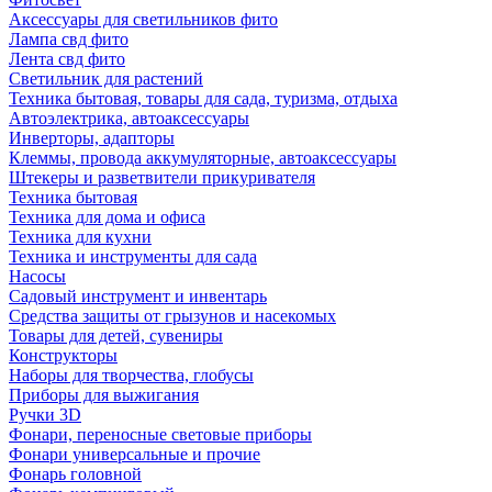
Аксессуары для светильников фито
Лампа свд фито
Лента свд фито
Светильник для растений
Техника бытовая, товары для сада, туризма, отдыха
Автоэлектрика, автоаксессуары
Инверторы, адапторы
Клеммы, провода аккумуляторные, автоаксессуары
Штекеры и разветвители прикуривателя
Техника бытовая
Техника для дома и офиса
Техника для кухни
Техника и инструменты для сада
Насосы
Садовый инструмент и инвентарь
Средства защиты от грызунов и насекомых
Товары для детей, сувениры
Конструкторы
Наборы для творчества, глобусы
Приборы для выжигания
Ручки 3D
Фонари, переносные световые приборы
Фонари универсальные и прочие
Фонарь головной