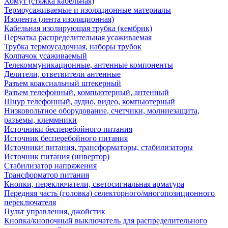
Хомут (стяжка кабельная)
Термоусаживаемые и изоляционные материалы
Изолента (лента изоляционная)
Кабельная изолирующая трубка (кембрик)
Перчатка распределительная усаживаемая
Трубка термоусадочная, наборы трубок
Колпачок усаживаемый
Телекоммуникационные, антенные компоненты
Делители, ответвители антенные
Разъем коаксиальный штекерный
Разъем телефонный, компьютерный, антенный
Шнур телефонный, аудио, видео, компьютерный
Низковольтное оборудование, счетчики, молниезащита,
разъемы, клеммники
Источники бесперебойного питания
Источник бесперебойного питания
Источники питания, трансформаторы, стабилизаторы
Источник питания (инвертор)
Стабилизатор напряжения
Трансформатор питания
Кнопки, переключатели, светосигнальная арматура
Передняя часть (головка) селекторного/многопозиционного
переключателя
Пульт управления, джойстик
Кнопка/кнопочный выключатель для распределительного