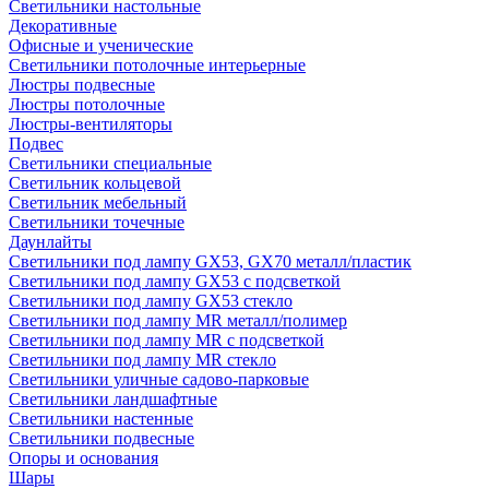
Светильники настольные
Декоративные
Офисные и ученические
Светильники потолочные интерьерные
Люстры подвесные
Люстры потолочные
Люстры-вентиляторы
Подвес
Светильники специальные
Светильник кольцевой
Светильник мебельный
Светильники точечные
Даунлайты
Светильники под лампу GX53, GX70 металл/пластик
Светильники под лампу GX53 с подсветкой
Светильники под лампу GX53 стекло
Светильники под лампу MR металл/полимер
Светильники под лампу MR с подсветкой
Светильники под лампу MR стекло
Светильники уличные садово-парковые
Светильники ландшафтные
Светильники настенные
Светильники подвесные
Опоры и основания
Шары