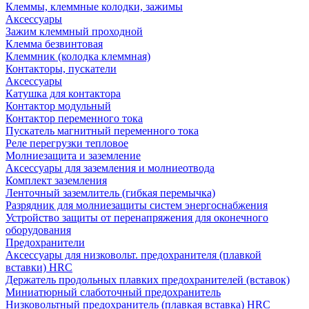
Клеммы, клеммные колодки, зажимы
Аксессуары
Зажим клеммный проходной
Клемма безвинтовая
Клеммник (колодка клеммная)
Контакторы, пускатели
Аксессуары
Катушка для контактора
Контактор модульный
Контактор переменного тока
Пускатель магнитный переменного тока
Реле перегрузки тепловое
Молниезащита и заземление
Аксессуары для заземления и молниеотвода
Комплект заземления
Ленточный заземлитель (гибкая перемычка)
Разрядник для молниезащиты систем энергоснабжения
Устройство защиты от перенапряжения для оконечного
оборудования
Предохранители
Аксессуары для низковольт. предохранителя (плавкой
вставки) HRC
Держатель продольных плавких предохранителей (вставок)
Миниатюрный слаботочный предохранитель
Низковольтный предохранитель (плавкая вставка) HRC