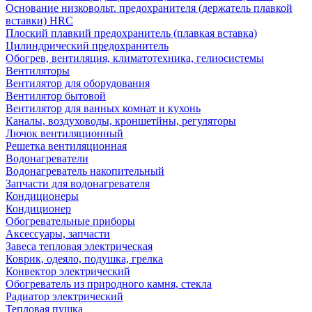
Основание низковольт. предохранителя (держатель плавкой
вставки) HRC
Плоский плавкий предохранитель (плавкая вставка)
Цилиндрический предохранитель
Обогрев, вентиляция, климатотехника, гелиосистемы
Вентиляторы
Вентилятор для оборудования
Вентилятор бытовой
Вентилятор для ванных комнат и кухонь
Каналы, воздуховоды, кроншетйны, регуляторы
Лючок вентиляционный
Решетка вентиляционная
Водонагреватели
Водонагреватель накопительный
Запчасти для водонагревателя
Кондиционеры
Кондиционер
Обогревательные приборы
Аксессуары, запчасти
Завеса тепловая электрическая
Коврик, одеяло, подушка, грелка
Конвектор электрический
Обогреватель из природного камня, стекла
Радиатор электрический
Тепловая пушка