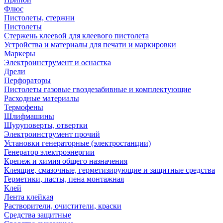
Флюс
Пистолеты, стержни
Пистолеты
Стержень клеевой для клеевого пистолета
Устройства и материалы для печати и маркировки
Маркеры
Электроинструмент и оснастка
Дрели
Перфораторы
Пистолеты газовые гвоздезабивные и комплектующие
Расходные материалы
Термофены
Шлифмашины
Шуруповерты, отвертки
Электроинструмент прочий
Установки генераторные (электростанции)
Генератор электроэнергии
Крепеж и химия общего назначения
Клеящие, смазочные, герметизирующие и защитные средства
Герметики, пасты, пена монтажная
Клей
Лента клейкая
Растворители, очистители, краски
Средства защитные