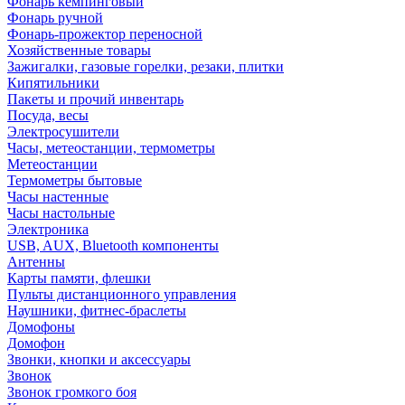
Фонарь кемпинговый
Фонарь ручной
Фонарь-прожектор переносной
Хозяйственные товары
Зажигалки, газовые горелки, резаки, плитки
Кипятильники
Пакеты и прочий инвентарь
Посуда, весы
Электросушители
Часы, метеостанции, термометры
Метеостанции
Термометры бытовые
Часы настенные
Часы настольные
Электроника
USB, AUX, Bluetooth компоненты
Антенны
Карты памяти, флешки
Пульты дистанционного управления
Наушники, фитнес-браслеты
Домофоны
Домофон
Звонки, кнопки и аксессуары
Звонок
Звонок громкого боя