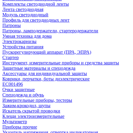
Комплекты светодиодной ленты
Лента светодиодная
Модуль светодиодный
Профиль для светодиодных лент
Патроны
Патроны, ламподержатели, стартеродержатели
Умная техника для дома
Электрокарнизы
Устройства питания
Пускорегулирующий аппарат (ПРА, ЭПРА)
Стартер
Инструмент, измерительные приборы и средства защиты
Защитные материалы и спецодежда
Аксессуары для индивидуальной защиты
Коврики, перчатки, боты диэлектрические
EC001496
Очки защитные
Спецодежда и обувь
Измерительные приборы, тестеры
Зажим-крокодил, щупы
Искатель скрытой проводки
Клещи электроизмерительные
Мультиметр
Приборы прочие
Указатель напряжения, отвертка индикаторная