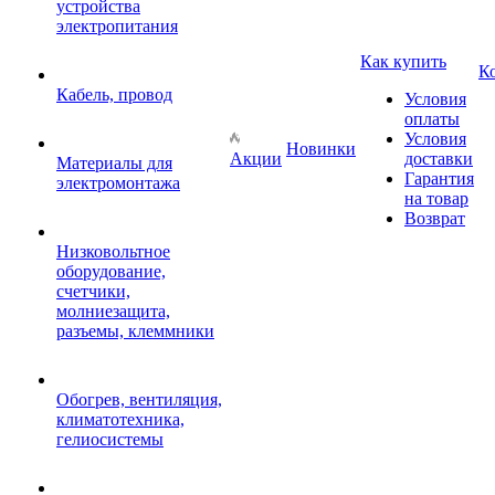
устройства
электропитания
Как купить
К
Кабель, провод
Условия
оплаты
Условия
Новинки
Акции
доставки
Материалы для
Гарантия
электромонтажа
на товар
Возврат
Низковольтное
оборудование,
счетчики,
молниезащита,
разъемы, клеммники
Обогрев, вентиляция,
климатотехника,
гелиосистемы