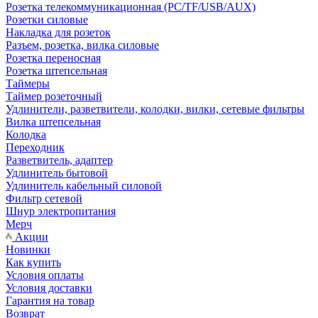
Розетка телекоммуникационная (PC/TF/USB/AUX)
Розетки силовые
Накладка для розеток
Разъем, розетка, вилка силовые
Розетка переносная
Розетка штепсельная
Таймеры
Таймер розеточный
Удлинители, разветвители, колодки, вилки, сетевые фильтры
Вилка штепсельная
Колодка
Переходник
Разветвитель, адаптер
Удлинитель бытовой
Удлинитель кабельный силовой
Фильтр сетевой
Шнур электропитания
Мерч
Акции
Новинки
Как купить
Условия оплаты
Условия доставки
Гарантия на товар
Возврат