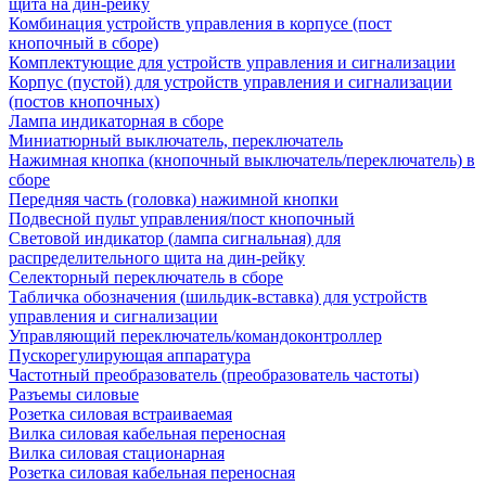
щита на дин-рейку
Комбинация устройств управления в корпусе (пост
кнопочный в сборе)
Комплектующие для устройств управления и сигнализации
Корпус (пустой) для устройств управления и сигнализации
(постов кнопочных)
Лампа индикаторная в сборе
Миниатюрный выключатель, переключатель
Нажимная кнопка (кнопочный выключатель/переключатель) в
сборе
Передняя часть (головка) нажимной кнопки
Подвесной пульт управления/пост кнопочный
Световой индикатор (лампа сигнальная) для
распределительного щита на дин-рейку
Селекторный переключатель в сборе
Табличка обозначения (шильдик-вставка) для устройств
управления и сигнализации
Управляющий переключатель/командоконтроллер
Пускорегулирующая аппаратура
Частотный преобразователь (преобразователь частоты)
Разъемы силовые
Розетка силовая встраиваемая
Вилка силовая кабельная переносная
Вилка силовая стационарная
Розетка силовая кабельная переносная