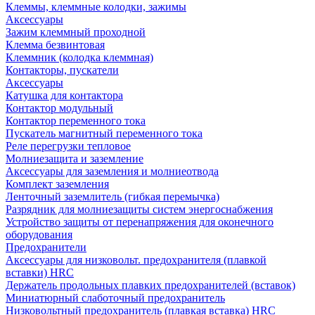
Клеммы, клеммные колодки, зажимы
Аксессуары
Зажим клеммный проходной
Клемма безвинтовая
Клеммник (колодка клеммная)
Контакторы, пускатели
Аксессуары
Катушка для контактора
Контактор модульный
Контактор переменного тока
Пускатель магнитный переменного тока
Реле перегрузки тепловое
Молниезащита и заземление
Аксессуары для заземления и молниеотвода
Комплект заземления
Ленточный заземлитель (гибкая перемычка)
Разрядник для молниезащиты систем энергоснабжения
Устройство защиты от перенапряжения для оконечного
оборудования
Предохранители
Аксессуары для низковольт. предохранителя (плавкой
вставки) HRC
Держатель продольных плавких предохранителей (вставок)
Миниатюрный слаботочный предохранитель
Низковольтный предохранитель (плавкая вставка) HRC