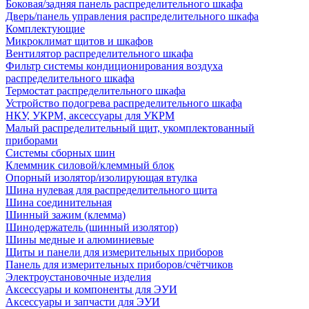
Боковая/задняя панель распределительного шкафа
Дверь/панель управления распределительного шкафа
Комплектующие
Микроклимат щитов и шкафов
Вентилятор распределительного шкафа
Фильтр системы кондиционирования воздуха
распределительного шкафа
Термостат распределительного шкафа
Устройство подогрева распределительного шкафа
НКУ, УКРМ, аксессуары для УКРМ
Малый распределительный щит, укомплектованный
приборами
Системы сборных шин
Клеммник силовой/клеммный блок
Опорный изолятор/изолирующая втулка
Шина нулевая для распределительного щита
Шина соединительная
Шинный зажим (клемма)
Шинодержатель (шинный изолятор)
Шины медные и алюминиевые
Щиты и панели для измерительных приборов
Панель для измерительных приборов/счётчиков
Электроустановочные изделия
Аксессуары и компоненты для ЭУИ
Аксессуары и запчасти для ЭУИ