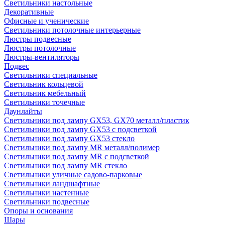
Светильники настольные
Декоративные
Офисные и ученические
Светильники потолочные интерьерные
Люстры подвесные
Люстры потолочные
Люстры-вентиляторы
Подвес
Светильники специальные
Светильник кольцевой
Светильник мебельный
Светильники точечные
Даунлайты
Светильники под лампу GX53, GX70 металл/пластик
Светильники под лампу GX53 с подсветкой
Светильники под лампу GX53 стекло
Светильники под лампу MR металл/полимер
Светильники под лампу MR с подсветкой
Светильники под лампу MR стекло
Светильники уличные садово-парковые
Светильники ландшафтные
Светильники настенные
Светильники подвесные
Опоры и основания
Шары