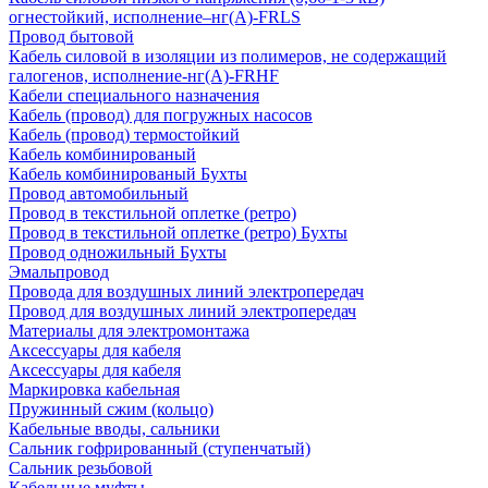
огнестойкий, исполнение–нг(А)-FRLS
Провод бытовой
Кабель силовой в изоляции из полимеров, не содержащий
галогенов, исполнение-нг(А)-FRHF
Кабели специального назначения
Кабель (провод) для погружных насосов
Кабель (провод) термостойкий
Кабель комбинированый
Кабель комбинированый Бухты
Провод автомобильный
Провод в текстильной оплетке (ретро)
Провод в текстильной оплетке (ретро) Бухты
Провод одножильный Бухты
Эмальпровод
Провода для воздушных линий электропередач
Провод для воздушных линий электропередач
Материалы для электромонтажа
Аксессуары для кабеля
Аксессуары для кабеля
Маркировка кабельная
Пружинный сжим (кольцо)
Кабельные вводы, сальники
Сальник гофрированный (ступенчатый)
Сальник резьбовой
Кабельные муфты