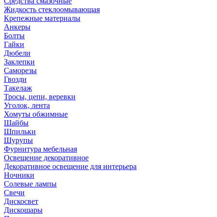
Средства смазочные
Жидкость стеклоомывающая
Крепежные материалы
Анкеры
Болты
Гайки
Дюбели
Заклепки
Саморезы
Гвозди
Такелаж
Тросы, цепи, веревки
Уголок, лента
Хомуты обжимные
Шайбы
Шпильки
Шурупы
Фурнитура мебельная
Освещение декоративное
Декоративное освещение для интерьера
Ночники
Солевые лампы
Свечи
Дискосвет
Дискошары