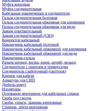
Муфта концевая
Муфта соединительная
Кабельные наконечники и соединители
Гильза соединительная болтовая
Гильза соединительная обжимная для алюминия
Гильза соединительная обжимная для меди
Зажим ответвительный
Зажим соединительный (СИЗ)
Коннектор кабельный
Наконечник кабельный болтовой
Наконечник кабельный обжимной для алюминия
Наконечник кабельный обжимной для меди
Наконечник-гильза
Разъем штекер, вилка, крюк, штифт, кольцо
Соединители с припоем в термоусадке
Соединитель слаботочный (скотчлок)
Крепеж для кабеля
Арматура для СИП
Дюбель-хомут
Изоляторы
Основание монтажное для кабельных стяжек
Скоба под гвоздь
Скобы, серьги, зажимы крепежные
Спираль, лента монтажная