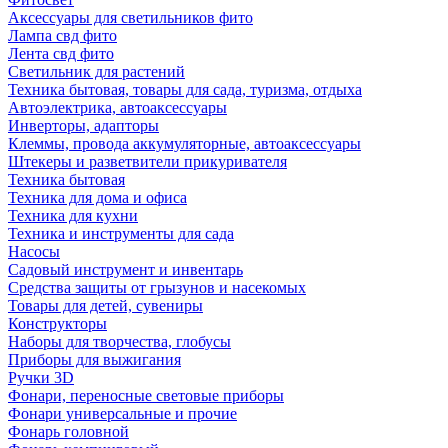
Аксессуары для светильников фито
Лампа свд фито
Лента свд фито
Светильник для растений
Техника бытовая, товары для сада, туризма, отдыха
Автоэлектрика, автоаксессуары
Инверторы, адапторы
Клеммы, провода аккумуляторные, автоаксессуары
Штекеры и разветвители прикуривателя
Техника бытовая
Техника для дома и офиса
Техника для кухни
Техника и инструменты для сада
Насосы
Садовый инструмент и инвентарь
Средства защиты от грызунов и насекомых
Товары для детей, сувениры
Конструкторы
Наборы для творчества, глобусы
Приборы для выжигания
Ручки 3D
Фонари, переносные световые приборы
Фонари универсальные и прочие
Фонарь головной