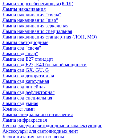
Лампа энергосберегающая (КЛЛ)
Лампы накаливания
Лампа накаливания "свеча"
Лампа накаливания "шар"
Лампа накаливания зеркальная
Лампа накаливания специальная
Лампа накаливания стандартная (ЛОН, МО)
Лампы светодиодные
Лампа свд "свеча"
Лампа свд "шар"
Лампа свд E27 стандарт
Лампа свд E27, Е40 большой мощности
Лампа свд GX, GU, G
Лампа свд декоративная
Лампа свд капсульная
Лампа свд линейная
Лампа свд рефлекторная
Лампа свд специальная
Лампа свд умная
Комплект ламп
Лампы специального назначения
Лампа инфракрасная
Ленты, модули светодиодные и комлектующие
Аксессуары для светодиодных лент
Блоки питания, контроллеры