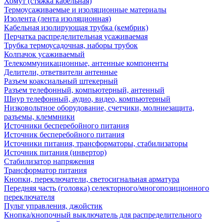
Хомут (стяжка кабельная)
Термоусаживаемые и изоляционные материалы
Изолента (лента изоляционная)
Кабельная изолирующая трубка (кембрик)
Перчатка распределительная усаживаемая
Трубка термоусадочная, наборы трубок
Колпачок усаживаемый
Телекоммуникационные, антенные компоненты
Делители, ответвители антенные
Разъем коаксиальный штекерный
Разъем телефонный, компьютерный, антенный
Шнур телефонный, аудио, видео, компьютерный
Низковольтное оборудование, счетчики, молниезащита,
разъемы, клеммники
Источники бесперебойного питания
Источник бесперебойного питания
Источники питания, трансформаторы, стабилизаторы
Источник питания (инвертор)
Стабилизатор напряжения
Трансформатор питания
Кнопки, переключатели, светосигнальная арматура
Передняя часть (головка) селекторного/многопозиционного
переключателя
Пульт управления, джойстик
Кнопка/кнопочный выключатель для распределительного