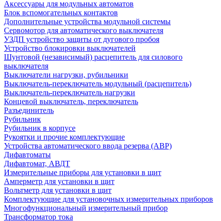
Аксессуары для модульных автоматов
Блок вспомогательных контактов
Дополнительные устройства модульной системы
Сервомотор для автоматического выключателя
УЗДП устройство защиты от дугового пробоя
Устройство блокировки выключателей
Шунтовой (независимый) расцепитель для силового
выключателя
Выключатели нагрузки, рубильники
Выключатель-переключатель модульный (расцепитель)
Выключатель-переключатель нагрузки
Концевой выключатель, переключатель
Разъединитель
Рубильник
Рубильник в корпусе
Рукоятки и прочие комплектующие
Устройства автоматического ввода резерва (АВР)
Дифавтоматы
Дифавтомат, АВДТ
Измерительные приборы для установки в щит
Амперметр для установки в щит
Вольтметр для установки в щит
Комплектующие для установочных измерительных приборов
Многофункциональный измерительный прибор
Трансформатор тока