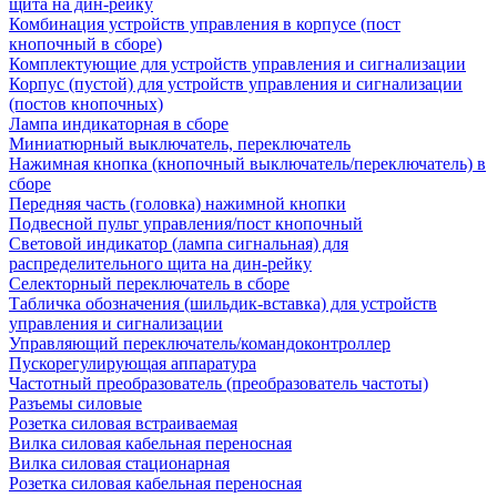
щита на дин-рейку
Комбинация устройств управления в корпусе (пост
кнопочный в сборе)
Комплектующие для устройств управления и сигнализации
Корпус (пустой) для устройств управления и сигнализации
(постов кнопочных)
Лампа индикаторная в сборе
Миниатюрный выключатель, переключатель
Нажимная кнопка (кнопочный выключатель/переключатель) в
сборе
Передняя часть (головка) нажимной кнопки
Подвесной пульт управления/пост кнопочный
Световой индикатор (лампа сигнальная) для
распределительного щита на дин-рейку
Селекторный переключатель в сборе
Табличка обозначения (шильдик-вставка) для устройств
управления и сигнализации
Управляющий переключатель/командоконтроллер
Пускорегулирующая аппаратура
Частотный преобразователь (преобразователь частоты)
Разъемы силовые
Розетка силовая встраиваемая
Вилка силовая кабельная переносная
Вилка силовая стационарная
Розетка силовая кабельная переносная