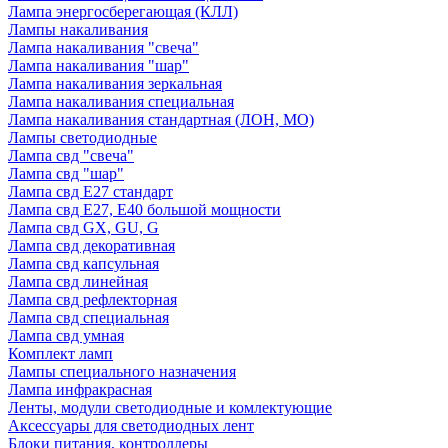
Лампа энергосберегающая (КЛЛ)
Лампы накаливания
Лампа накаливания "свеча"
Лампа накаливания "шар"
Лампа накаливания зеркальная
Лампа накаливания специальная
Лампа накаливания стандартная (ЛОН, МО)
Лампы светодиодные
Лампа свд "свеча"
Лампа свд "шар"
Лампа свд E27 стандарт
Лампа свд E27, Е40 большой мощности
Лампа свд GX, GU, G
Лампа свд декоративная
Лампа свд капсульная
Лампа свд линейная
Лампа свд рефлекторная
Лампа свд специальная
Лампа свд умная
Комплект ламп
Лампы специального назначения
Лампа инфракрасная
Ленты, модули светодиодные и комлектующие
Аксессуары для светодиодных лент
Блоки питания, контроллеры