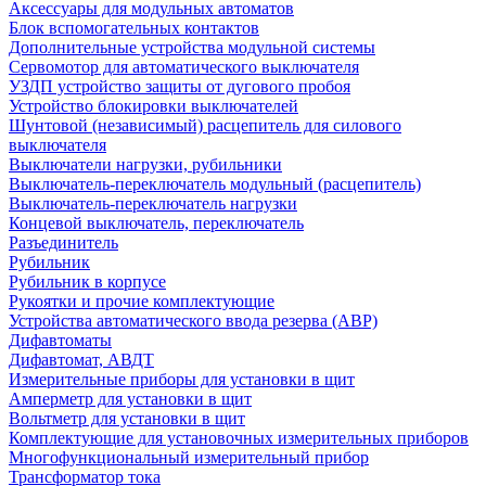
Аксессуары для модульных автоматов
Блок вспомогательных контактов
Дополнительные устройства модульной системы
Сервомотор для автоматического выключателя
УЗДП устройство защиты от дугового пробоя
Устройство блокировки выключателей
Шунтовой (независимый) расцепитель для силового
выключателя
Выключатели нагрузки, рубильники
Выключатель-переключатель модульный (расцепитель)
Выключатель-переключатель нагрузки
Концевой выключатель, переключатель
Разъединитель
Рубильник
Рубильник в корпусе
Рукоятки и прочие комплектующие
Устройства автоматического ввода резерва (АВР)
Дифавтоматы
Дифавтомат, АВДТ
Измерительные приборы для установки в щит
Амперметр для установки в щит
Вольтметр для установки в щит
Комплектующие для установочных измерительных приборов
Многофункциональный измерительный прибор
Трансформатор тока