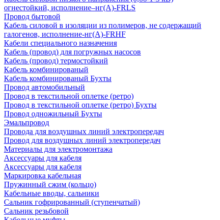
огнестойкий, исполнение–нг(А)-FRLS
Провод бытовой
Кабель силовой в изоляции из полимеров, не содержащий
галогенов, исполнение-нг(А)-FRHF
Кабели специального назначения
Кабель (провод) для погружных насосов
Кабель (провод) термостойкий
Кабель комбинированый
Кабель комбинированый Бухты
Провод автомобильный
Провод в текстильной оплетке (ретро)
Провод в текстильной оплетке (ретро) Бухты
Провод одножильный Бухты
Эмальпровод
Провода для воздушных линий электропередач
Провод для воздушных линий электропередач
Материалы для электромонтажа
Аксессуары для кабеля
Аксессуары для кабеля
Маркировка кабельная
Пружинный сжим (кольцо)
Кабельные вводы, сальники
Сальник гофрированный (ступенчатый)
Сальник резьбовой
Кабельные муфты