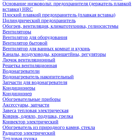
Основание низковольт. предохранителя (держатель плавкой
вставки) HRC
Плоский плавкий предохранитель (плавкая вставка)
Цилиндрический предохранитель
Обогрев, вентиляция, климатотехника, гелиосистемы
Вентиляторы
Вентилятор для оборудования
Вентилятор бытовой
Вентилятор для ванных комнат и кухонь
Каналы, воздуховоды, кроншетйны, регуляторы
Лючок вентиляционный
Решетка вентиляционная
Водонагреватели
Водонагреватель накопительный
Запчасти для водонагревателя
Кондиционеры
Кондиционер
Обогревательные приборы
Аксессуары, запчасти
Завеса тепловая электрическая
Коврик, одеяло, подушка, грелка
Конвектор электрический
Обогреватель из природного камня, стекла
Радиатор электрический
Тепловая пушка