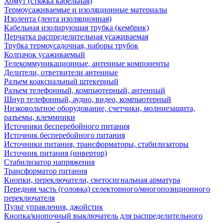
Хомут (стяжка кабельная)
Термоусаживаемые и изоляционные материалы
Изолента (лента изоляционная)
Кабельная изолирующая трубка (кембрик)
Перчатка распределительная усаживаемая
Трубка термоусадочная, наборы трубок
Колпачок усаживаемый
Телекоммуникационные, антенные компоненты
Делители, ответвители антенные
Разъем коаксиальный штекерный
Разъем телефонный, компьютерный, антенный
Шнур телефонный, аудио, видео, компьютерный
Низковольтное оборудование, счетчики, молниезащита,
разъемы, клеммники
Источники бесперебойного питания
Источник бесперебойного питания
Источники питания, трансформаторы, стабилизаторы
Источник питания (инвертор)
Стабилизатор напряжения
Трансформатор питания
Кнопки, переключатели, светосигнальная арматура
Передняя часть (головка) селекторного/многопозиционного
переключателя
Пульт управления, джойстик
Кнопка/кнопочный выключатель для распределительного