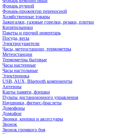
Фонарь кемпинговый
Фонарь ручной
Фонарь-прожектор переносной
Хозяйственные товары
Зажигалки, газовые горелки, резаки, плитки
Кипятильники
Пакеты и прочий инвентарь
Посуда, весы
Электросушители
Часы, метеостанции, термометры
Метеостанции
Термометры бытовые
Часы настенные
Часы настольные
Электроника
USB, AUX, Bluetooth компоненты
Антенны
Карты памяти, флешки
Пульты дистанционного управления
Наушники, фитнес-браслеты
Домофоны
Домофон
Звонки, кнопки и аксессуары
Звонок
Звонок громкого боя