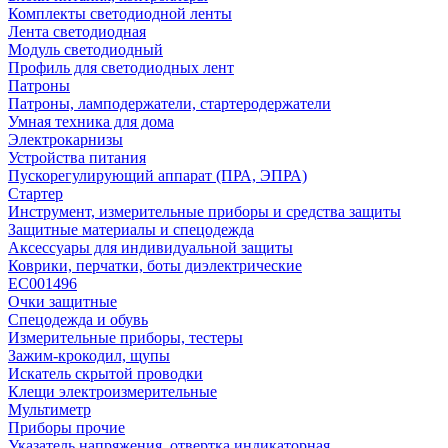
Комплекты светодиодной ленты
Лента светодиодная
Модуль светодиодный
Профиль для светодиодных лент
Патроны
Патроны, ламподержатели, стартеродержатели
Умная техника для дома
Электрокарнизы
Устройства питания
Пускорегулирующий аппарат (ПРА, ЭПРА)
Стартер
Инструмент, измерительные приборы и средства защиты
Защитные материалы и спецодежда
Аксессуары для индивидуальной защиты
Коврики, перчатки, боты диэлектрические
EC001496
Очки защитные
Спецодежда и обувь
Измерительные приборы, тестеры
Зажим-крокодил, щупы
Искатель скрытой проводки
Клещи электроизмерительные
Мультиметр
Приборы прочие
Указатель напряжения, отвертка индикаторная