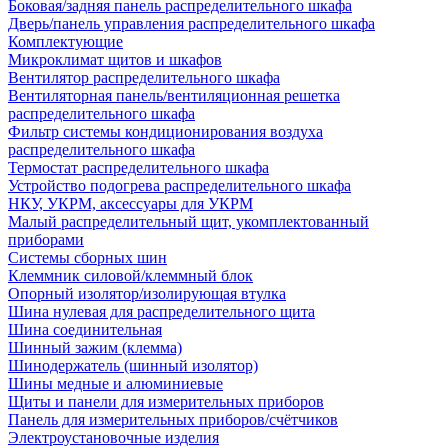
Боковая/задняя панель распределительного шкафа
Дверь/панель управления распределительного шкафа
Комплектующие
Микроклимат щитов и шкафов
Вентилятор распределительного шкафа
Вентиляторная панель/вентиляционная решетка
распределительного шкафа
Фильтр системы кондиционирования воздуха
распределительного шкафа
Термостат распределительного шкафа
Устройство подогрева распределительного шкафа
НКУ, УКРМ, аксессуары для УКРМ
Малый распределительный щит, укомплектованный
приборами
Системы сборных шин
Клеммник силовой/клеммный блок
Опорный изолятор/изолирующая втулка
Шина нулевая для распределительного щита
Шина соединительная
Шинный зажим (клемма)
Шинодержатель (шинный изолятор)
Шины медные и алюминиевые
Щиты и панели для измерительных приборов
Панель для измерительных приборов/счётчиков
Электроустановочные изделия