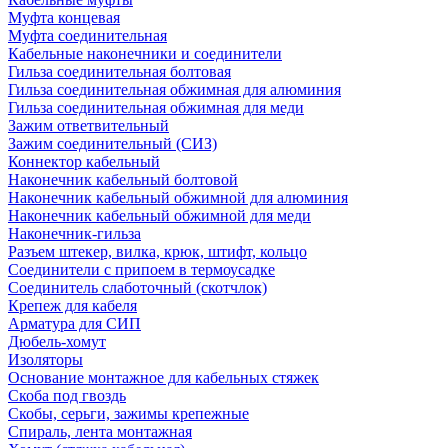
Муфта концевая
Муфта соединительная
Кабельные наконечники и соединители
Гильза соединительная болтовая
Гильза соединительная обжимная для алюминия
Гильза соединительная обжимная для меди
Зажим ответвительный
Зажим соединительный (СИЗ)
Коннектор кабельный
Наконечник кабельный болтовой
Наконечник кабельный обжимной для алюминия
Наконечник кабельный обжимной для меди
Наконечник-гильза
Разъем штекер, вилка, крюк, штифт, кольцо
Соединители с припоем в термоусадке
Соединитель слаботочный (скотчлок)
Крепеж для кабеля
Арматура для СИП
Дюбель-хомут
Изоляторы
Основание монтажное для кабельных стяжек
Скоба под гвоздь
Скобы, серьги, зажимы крепежные
Спираль, лента монтажная