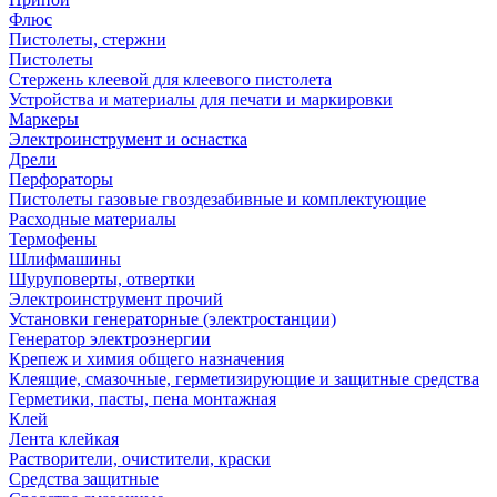
Флюс
Пистолеты, стержни
Пистолеты
Стержень клеевой для клеевого пистолета
Устройства и материалы для печати и маркировки
Маркеры
Электроинструмент и оснастка
Дрели
Перфораторы
Пистолеты газовые гвоздезабивные и комплектующие
Расходные материалы
Термофены
Шлифмашины
Шуруповерты, отвертки
Электроинструмент прочий
Установки генераторные (электростанции)
Генератор электроэнергии
Крепеж и химия общего назначения
Клеящие, смазочные, герметизирующие и защитные средства
Герметики, пасты, пена монтажная
Клей
Лента клейкая
Растворители, очистители, краски
Средства защитные