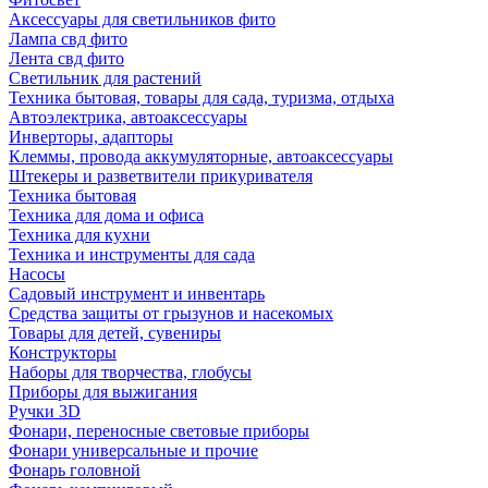
Аксессуары для светильников фито
Лампа свд фито
Лента свд фито
Светильник для растений
Техника бытовая, товары для сада, туризма, отдыха
Автоэлектрика, автоаксессуары
Инверторы, адапторы
Клеммы, провода аккумуляторные, автоаксессуары
Штекеры и разветвители прикуривателя
Техника бытовая
Техника для дома и офиса
Техника для кухни
Техника и инструменты для сада
Насосы
Садовый инструмент и инвентарь
Средства защиты от грызунов и насекомых
Товары для детей, сувениры
Конструкторы
Наборы для творчества, глобусы
Приборы для выжигания
Ручки 3D
Фонари, переносные световые приборы
Фонари универсальные и прочие
Фонарь головной