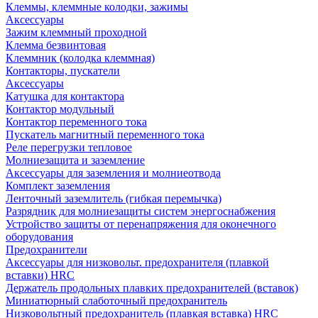
Клеммы, клеммные колодки, зажимы
Аксессуары
Зажим клеммный проходной
Клемма безвинтовая
Клеммник (колодка клеммная)
Контакторы, пускатели
Аксессуары
Катушка для контактора
Контактор модульный
Контактор переменного тока
Пускатель магнитный переменного тока
Реле перегрузки тепловое
Молниезащита и заземление
Аксессуары для заземления и молниеотвода
Комплект заземления
Ленточный заземлитель (гибкая перемычка)
Разрядник для молниезащиты систем энергоснабжения
Устройство защиты от перенапряжения для оконечного
оборудования
Предохранители
Аксессуары для низковольт. предохранителя (плавкой
вставки) HRC
Держатель продольных плавких предохранителей (вставок)
Миниатюрный слаботочный предохранитель
Низковольтный предохранитель (плавкая вставка) HRC