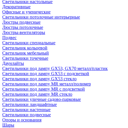
Светильники настольные
Декоративные
Офисные и ученические
Светильники потолочные интерьерные
Люстры подвесные
Люстры потолочные
Люстры-вентиляторы
Подвес
Светильники специальные
Светильник кольцевой
Светильник мебельный
Светильники точечные
Даунлайты
Светильники под лампу GX53, GX70 металл/пластик
Светильники под лампу GX53 с подсветкой
Светильники под лампу GX53 стекло
Светильники под лампу MR металл/полимер
Светильники под лампу MR с подсветкой
Светильники под лампу MR стекло
Светильники уличные садово-парковые
Светильники ландшафтные
Светильники настенные
Светильники подвесные
Опоры и основания
Шары