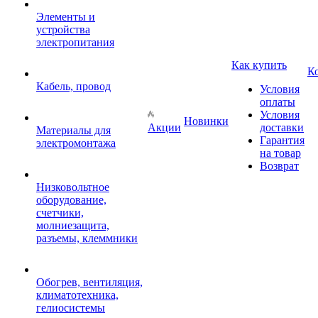
Элементы и
устройства
электропитания
Как купить
К
Кабель, провод
Условия
оплаты
Условия
Новинки
Акции
доставки
Материалы для
Гарантия
электромонтажа
на товар
Возврат
Низковольтное
оборудование,
счетчики,
молниезащита,
разъемы, клеммники
Обогрев, вентиляция,
климатотехника,
гелиосистемы