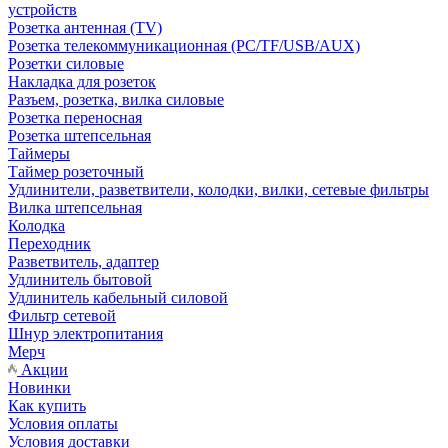
устройств
Розетка антенная (TV)
Розетка телекоммуникационная (PC/TF/USB/AUX)
Розетки силовые
Накладка для розеток
Разъем, розетка, вилка силовые
Розетка переносная
Розетка штепсельная
Таймеры
Таймер розеточный
Удлинители, разветвители, колодки, вилки, сетевые фильтры
Вилка штепсельная
Колодка
Переходник
Разветвитель, адаптер
Удлинитель бытовой
Удлинитель кабельный силовой
Фильтр сетевой
Шнур электропитания
Мерч
Акции
Новинки
Как купить
Условия оплаты
Условия доставки