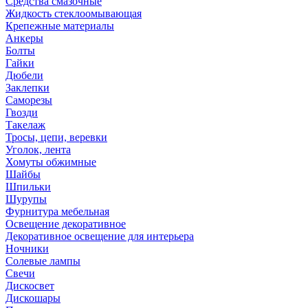
Средства смазочные
Жидкость стеклоомывающая
Крепежные материалы
Анкеры
Болты
Гайки
Дюбели
Заклепки
Саморезы
Гвозди
Такелаж
Тросы, цепи, веревки
Уголок, лента
Хомуты обжимные
Шайбы
Шпильки
Шурупы
Фурнитура мебельная
Освещение декоративное
Декоративное освещение для интерьера
Ночники
Солевые лампы
Свечи
Дискосвет
Дискошары