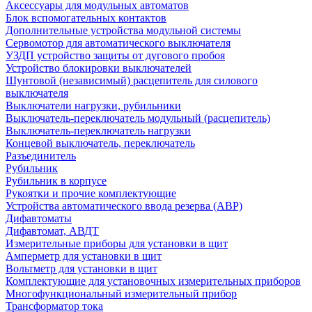
Аксессуары для модульных автоматов
Блок вспомогательных контактов
Дополнительные устройства модульной системы
Сервомотор для автоматического выключателя
УЗДП устройство защиты от дугового пробоя
Устройство блокировки выключателей
Шунтовой (независимый) расцепитель для силового
выключателя
Выключатели нагрузки, рубильники
Выключатель-переключатель модульный (расцепитель)
Выключатель-переключатель нагрузки
Концевой выключатель, переключатель
Разъединитель
Рубильник
Рубильник в корпусе
Рукоятки и прочие комплектующие
Устройства автоматического ввода резерва (АВР)
Дифавтоматы
Дифавтомат, АВДТ
Измерительные приборы для установки в щит
Амперметр для установки в щит
Вольтметр для установки в щит
Комплектующие для установочных измерительных приборов
Многофункциональный измерительный прибор
Трансформатор тока