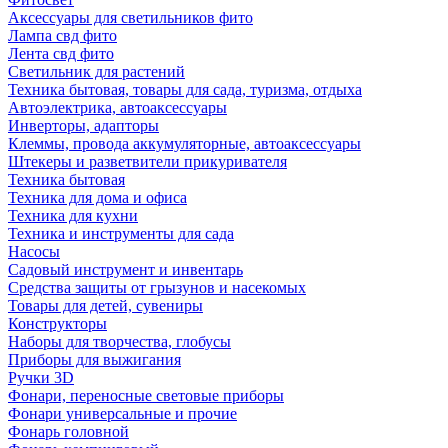
Аксессуары для светильников фито
Лампа свд фито
Лента свд фито
Светильник для растений
Техника бытовая, товары для сада, туризма, отдыха
Автоэлектрика, автоаксессуары
Инверторы, адапторы
Клеммы, провода аккумуляторные, автоаксессуары
Штекеры и разветвители прикуривателя
Техника бытовая
Техника для дома и офиса
Техника для кухни
Техника и инструменты для сада
Насосы
Садовый инструмент и инвентарь
Средства защиты от грызунов и насекомых
Товары для детей, сувениры
Конструкторы
Наборы для творчества, глобусы
Приборы для выжигания
Ручки 3D
Фонари, переносные световые приборы
Фонари универсальные и прочие
Фонарь головной