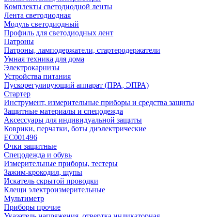
Комплекты светодиодной ленты
Лента светодиодная
Модуль светодиодный
Профиль для светодиодных лент
Патроны
Патроны, ламподержатели, стартеродержатели
Умная техника для дома
Электрокарнизы
Устройства питания
Пускорегулирующий аппарат (ПРА, ЭПРА)
Стартер
Инструмент, измерительные приборы и средства защиты
Защитные материалы и спецодежда
Аксессуары для индивидуальной защиты
Коврики, перчатки, боты диэлектрические
EC001496
Очки защитные
Спецодежда и обувь
Измерительные приборы, тестеры
Зажим-крокодил, щупы
Искатель скрытой проводки
Клещи электроизмерительные
Мультиметр
Приборы прочие
Указатель напряжения, отвертка индикаторная