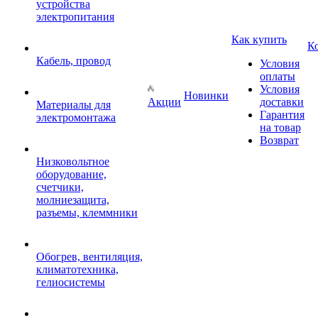
устройства
электропитания
Как купить
К
Кабель, провод
Условия
оплаты
Условия
Новинки
Акции
доставки
Материалы для
Гарантия
электромонтажа
на товар
Возврат
Низковольтное
оборудование,
счетчики,
молниезащита,
разъемы, клеммники
Обогрев, вентиляция,
климатотехника,
гелиосистемы