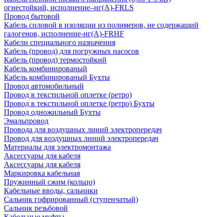
огнестойкий, исполнение–нг(А)-FRLS
Провод бытовой
Кабель силовой в изоляции из полимеров, не содержащий
галогенов, исполнение-нг(А)-FRHF
Кабели специального назначения
Кабель (провод) для погружных насосов
Кабель (провод) термостойкий
Кабель комбинированый
Кабель комбинированый Бухты
Провод автомобильный
Провод в текстильной оплетке (ретро)
Провод в текстильной оплетке (ретро) Бухты
Провод одножильный Бухты
Эмальпровод
Провода для воздушных линий электропередач
Провод для воздушных линий электропередач
Материалы для электромонтажа
Аксессуары для кабеля
Аксессуары для кабеля
Маркировка кабельная
Пружинный сжим (кольцо)
Кабельные вводы, сальники
Сальник гофрированный (ступенчатый)
Сальник резьбовой
Кабельные муфты