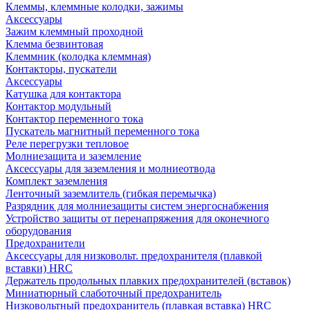
Клеммы, клеммные колодки, зажимы
Аксессуары
Зажим клеммный проходной
Клемма безвинтовая
Клеммник (колодка клеммная)
Контакторы, пускатели
Аксессуары
Катушка для контактора
Контактор модульный
Контактор переменного тока
Пускатель магнитный переменного тока
Реле перегрузки тепловое
Молниезащита и заземление
Аксессуары для заземления и молниеотвода
Комплект заземления
Ленточный заземлитель (гибкая перемычка)
Разрядник для молниезащиты систем энергоснабжения
Устройство защиты от перенапряжения для оконечного
оборудования
Предохранители
Аксессуары для низковольт. предохранителя (плавкой
вставки) HRC
Держатель продольных плавких предохранителей (вставок)
Миниатюрный слаботочный предохранитель
Низковольтный предохранитель (плавкая вставка) HRC