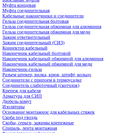
Муфта концевая
Муфта соединительная
Кабельные наконечники и соединители
Гильза соединительная болтовая
Гильза соединительная обжимная для алюминия
Гильза соединительная обжимная для меди
Зажим ответвительный
Зажим соединительный (СИЗ)
Коннектор кабельный
Наконечник кабельный болтовой
Наконечник кабельный обжимной для алюминия
Наконечник кабельный обжимной для меди
Наконечник-гильза
Разъем штекер, вилка, крюк, штифт, кольцо
Соединители с припоем в термоусадке
Соединитель слаботочный (скотчлок)
Крепеж для кабеля
Арматура для СИП
Дюбель-хомут
Изоляторы
Основание монтажное для кабельных стяжек
Скоба под гвоздь
Скобы, серьги, зажимы крепежные
Спираль, лента монтажная