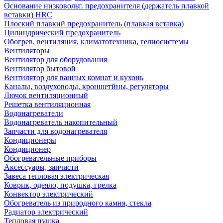
Основание низковольт. предохранителя (держатель плавкой
вставки) HRC
Плоский плавкий предохранитель (плавкая вставка)
Цилиндрический предохранитель
Обогрев, вентиляция, климатотехника, гелиосистемы
Вентиляторы
Вентилятор для оборудования
Вентилятор бытовой
Вентилятор для ванных комнат и кухонь
Каналы, воздуховоды, кроншетйны, регуляторы
Лючок вентиляционный
Решетка вентиляционная
Водонагреватели
Водонагреватель накопительный
Запчасти для водонагревателя
Кондиционеры
Кондиционер
Обогревательные приборы
Аксессуары, запчасти
Завеса тепловая электрическая
Коврик, одеяло, подушка, грелка
Конвектор электрический
Обогреватель из природного камня, стекла
Радиатор электрический
Тепловая пушка