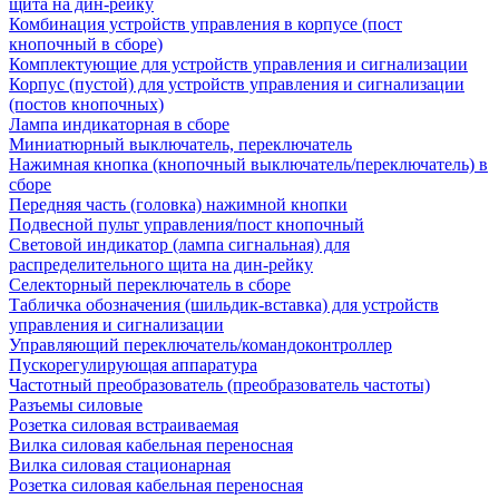
щита на дин-рейку
Комбинация устройств управления в корпусе (пост
кнопочный в сборе)
Комплектующие для устройств управления и сигнализации
Корпус (пустой) для устройств управления и сигнализации
(постов кнопочных)
Лампа индикаторная в сборе
Миниатюрный выключатель, переключатель
Нажимная кнопка (кнопочный выключатель/переключатель) в
сборе
Передняя часть (головка) нажимной кнопки
Подвесной пульт управления/пост кнопочный
Световой индикатор (лампа сигнальная) для
распределительного щита на дин-рейку
Селекторный переключатель в сборе
Табличка обозначения (шильдик-вставка) для устройств
управления и сигнализации
Управляющий переключатель/командоконтроллер
Пускорегулирующая аппаратура
Частотный преобразователь (преобразователь частоты)
Разъемы силовые
Розетка силовая встраиваемая
Вилка силовая кабельная переносная
Вилка силовая стационарная
Розетка силовая кабельная переносная