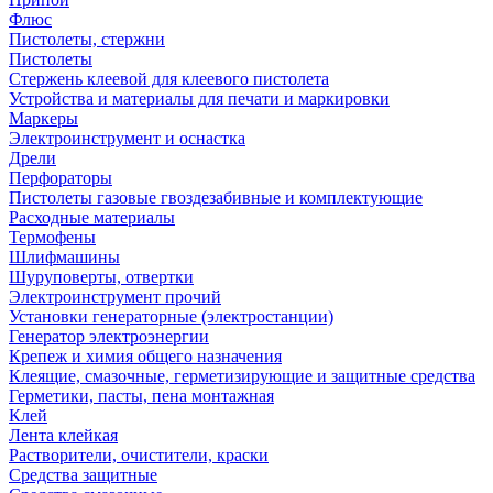
Флюс
Пистолеты, стержни
Пистолеты
Стержень клеевой для клеевого пистолета
Устройства и материалы для печати и маркировки
Маркеры
Электроинструмент и оснастка
Дрели
Перфораторы
Пистолеты газовые гвоздезабивные и комплектующие
Расходные материалы
Термофены
Шлифмашины
Шуруповерты, отвертки
Электроинструмент прочий
Установки генераторные (электростанции)
Генератор электроэнергии
Крепеж и химия общего назначения
Клеящие, смазочные, герметизирующие и защитные средства
Герметики, пасты, пена монтажная
Клей
Лента клейкая
Растворители, очистители, краски
Средства защитные