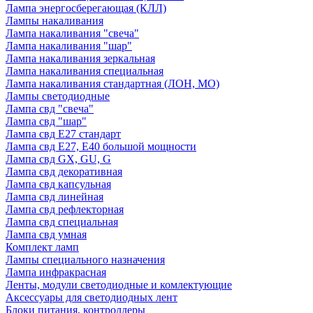
Лампа энергосберегающая (КЛЛ)
Лампы накаливания
Лампа накаливания "свеча"
Лампа накаливания "шар"
Лампа накаливания зеркальная
Лампа накаливания специальная
Лампа накаливания стандартная (ЛОН, МО)
Лампы светодиодные
Лампа свд "свеча"
Лампа свд "шар"
Лампа свд E27 стандарт
Лампа свд E27, Е40 большой мощности
Лампа свд GX, GU, G
Лампа свд декоративная
Лампа свд капсульная
Лампа свд линейная
Лампа свд рефлекторная
Лампа свд специальная
Лампа свд умная
Комплект ламп
Лампы специального назначения
Лампа инфракрасная
Ленты, модули светодиодные и комлектующие
Аксессуары для светодиодных лент
Блоки питания, контроллеры