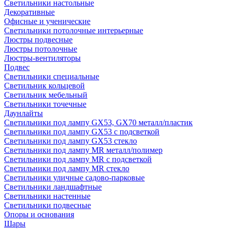
Светильники настольные
Декоративные
Офисные и ученические
Светильники потолочные интерьерные
Люстры подвесные
Люстры потолочные
Люстры-вентиляторы
Подвес
Светильники специальные
Светильник кольцевой
Светильник мебельный
Светильники точечные
Даунлайты
Светильники под лампу GX53, GX70 металл/пластик
Светильники под лампу GX53 с подсветкой
Светильники под лампу GX53 стекло
Светильники под лампу MR металл/полимер
Светильники под лампу MR с подсветкой
Светильники под лампу MR стекло
Светильники уличные садово-парковые
Светильники ландшафтные
Светильники настенные
Светильники подвесные
Опоры и основания
Шары