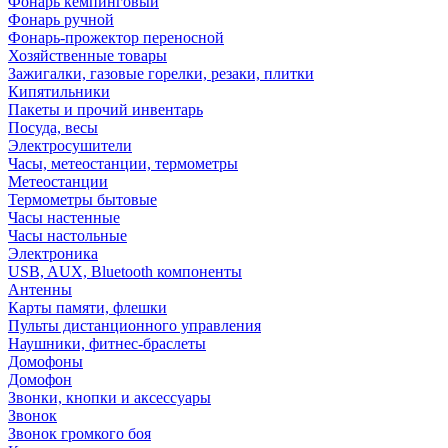
Фонарь кемпинговый
Фонарь ручной
Фонарь-прожектор переносной
Хозяйственные товары
Зажигалки, газовые горелки, резаки, плитки
Кипятильники
Пакеты и прочий инвентарь
Посуда, весы
Электросушители
Часы, метеостанции, термометры
Метеостанции
Термометры бытовые
Часы настенные
Часы настольные
Электроника
USB, AUX, Bluetooth компоненты
Антенны
Карты памяти, флешки
Пульты дистанционного управления
Наушники, фитнес-браслеты
Домофоны
Домофон
Звонки, кнопки и аксессуары
Звонок
Звонок громкого боя