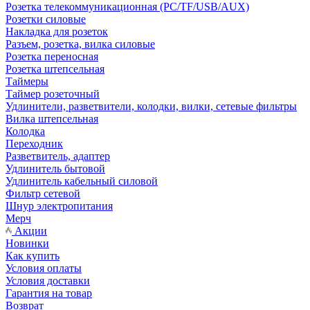
Розетка телекоммуникационная (PC/TF/USB/AUX)
Розетки силовые
Накладка для розеток
Разъем, розетка, вилка силовые
Розетка переносная
Розетка штепсельная
Таймеры
Таймер розеточный
Удлинители, разветвители, колодки, вилки, сетевые фильтры
Вилка штепсельная
Колодка
Переходник
Разветвитель, адаптер
Удлинитель бытовой
Удлинитель кабельный силовой
Фильтр сетевой
Шнур электропитания
Мерч
Акции
Новинки
Как купить
Условия оплаты
Условия доставки
Гарантия на товар
Возврат