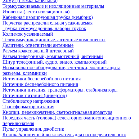
Хомут (стяжка кабельная)
Термоусаживаемые и изоляционные материалы
Изолента (лента изоляционная)
Кабельная изолирующая трубка (кембрик)
Перчатка распределительная усаживаемая
Трубка термоусадочная, наборы трубок
Колпачок усаживаемый
Телекоммуникационные, антенные компоненты
Делители, ответвители антенные
Разъем коаксиальный штекерный
Разъем телефонный, компьютерный, антенный
Шнур телефонный, аудио, видео, компьютерный
Низковольтное оборудование, счетчики, молниезащита,
разъемы, клеммники
Источники бесперебойного питания
Источник бесперебойного питания
Источники питания, трансформаторы, стабилизаторы
Источник питания (инвертор)
Стабилизатор напряжения
Трансформатор питания
Кнопки, переключатели, светосигнальная арматура
Передняя часть (головка) селекторного/многопозиционного
переключателя
Пульт управления, джойстик
Кнопка/кнопочный выключатель для распределительного