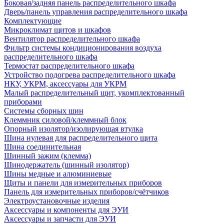
Боковая/задняя панель распределительного шкафа
Дверь/панель управления распределительного шкафа
Комплектующие
Микроклимат щитов и шкафов
Вентилятор распределительного шкафа
Фильтр системы кондиционирования воздуха
распределительного шкафа
Термостат распределительного шкафа
Устройство подогрева распределительного шкафа
НКУ, УКРМ, аксессуары для УКРМ
Малый распределительный щит, укомплектованный
приборами
Системы сборных шин
Клеммник силовой/клеммный блок
Опорный изолятор/изолирующая втулка
Шина нулевая для распределительного щита
Шина соединительная
Шинный зажим (клемма)
Шинодержатель (шинный изолятор)
Шины медные и алюминиевые
Щиты и панели для измерительных приборов
Панель для измерительных приборов/счётчиков
Электроустановочные изделия
Аксессуары и компоненты для ЭУИ
Аксессуары и запчасти для ЭУИ