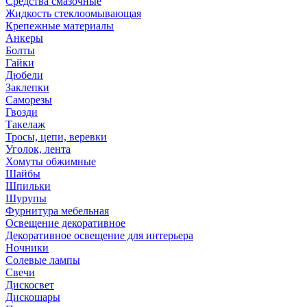
Средства смазочные
Жидкость стеклоомывающая
Крепежные материалы
Анкеры
Болты
Гайки
Дюбели
Заклепки
Саморезы
Гвозди
Такелаж
Тросы, цепи, веревки
Уголок, лента
Хомуты обжимные
Шайбы
Шпильки
Шурупы
Фурнитура мебельная
Освещение декоративное
Декоративное освещение для интерьера
Ночники
Солевые лампы
Свечи
Дискосвет
Дискошары