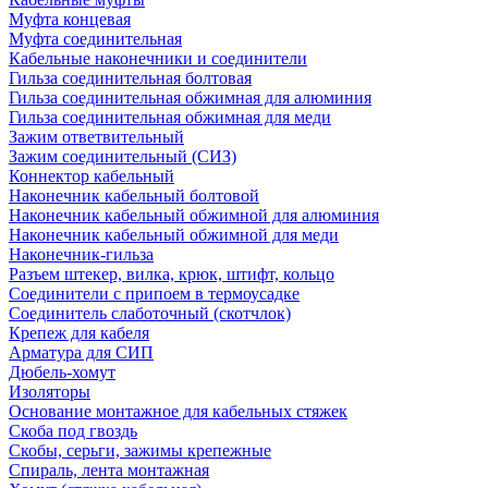
Муфта концевая
Муфта соединительная
Кабельные наконечники и соединители
Гильза соединительная болтовая
Гильза соединительная обжимная для алюминия
Гильза соединительная обжимная для меди
Зажим ответвительный
Зажим соединительный (СИЗ)
Коннектор кабельный
Наконечник кабельный болтовой
Наконечник кабельный обжимной для алюминия
Наконечник кабельный обжимной для меди
Наконечник-гильза
Разъем штекер, вилка, крюк, штифт, кольцо
Соединители с припоем в термоусадке
Соединитель слаботочный (скотчлок)
Крепеж для кабеля
Арматура для СИП
Дюбель-хомут
Изоляторы
Основание монтажное для кабельных стяжек
Скоба под гвоздь
Скобы, серьги, зажимы крепежные
Спираль, лента монтажная