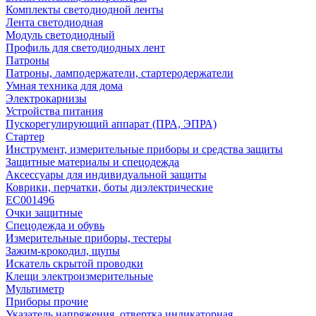
Комплекты светодиодной ленты
Лента светодиодная
Модуль светодиодный
Профиль для светодиодных лент
Патроны
Патроны, ламподержатели, стартеродержатели
Умная техника для дома
Электрокарнизы
Устройства питания
Пускорегулирующий аппарат (ПРА, ЭПРА)
Стартер
Инструмент, измерительные приборы и средства защиты
Защитные материалы и спецодежда
Аксессуары для индивидуальной защиты
Коврики, перчатки, боты диэлектрические
EC001496
Очки защитные
Спецодежда и обувь
Измерительные приборы, тестеры
Зажим-крокодил, щупы
Искатель скрытой проводки
Клещи электроизмерительные
Мультиметр
Приборы прочие
Указатель напряжения, отвертка индикаторная