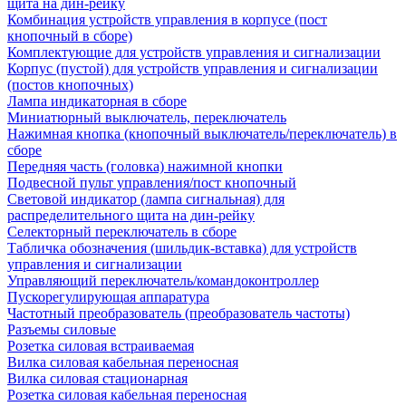
щита на дин-рейку
Комбинация устройств управления в корпусе (пост
кнопочный в сборе)
Комплектующие для устройств управления и сигнализации
Корпус (пустой) для устройств управления и сигнализации
(постов кнопочных)
Лампа индикаторная в сборе
Миниатюрный выключатель, переключатель
Нажимная кнопка (кнопочный выключатель/переключатель) в
сборе
Передняя часть (головка) нажимной кнопки
Подвесной пульт управления/пост кнопочный
Световой индикатор (лампа сигнальная) для
распределительного щита на дин-рейку
Селекторный переключатель в сборе
Табличка обозначения (шильдик-вставка) для устройств
управления и сигнализации
Управляющий переключатель/командоконтроллер
Пускорегулирующая аппаратура
Частотный преобразователь (преобразователь частоты)
Разъемы силовые
Розетка силовая встраиваемая
Вилка силовая кабельная переносная
Вилка силовая стационарная
Розетка силовая кабельная переносная