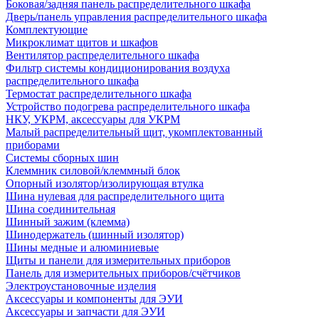
Боковая/задняя панель распределительного шкафа
Дверь/панель управления распределительного шкафа
Комплектующие
Микроклимат щитов и шкафов
Вентилятор распределительного шкафа
Фильтр системы кондиционирования воздуха
распределительного шкафа
Термостат распределительного шкафа
Устройство подогрева распределительного шкафа
НКУ, УКРМ, аксессуары для УКРМ
Малый распределительный щит, укомплектованный
приборами
Системы сборных шин
Клеммник силовой/клеммный блок
Опорный изолятор/изолирующая втулка
Шина нулевая для распределительного щита
Шина соединительная
Шинный зажим (клемма)
Шинодержатель (шинный изолятор)
Шины медные и алюминиевые
Щиты и панели для измерительных приборов
Панель для измерительных приборов/счётчиков
Электроустановочные изделия
Аксессуары и компоненты для ЭУИ
Аксессуары и запчасти для ЭУИ