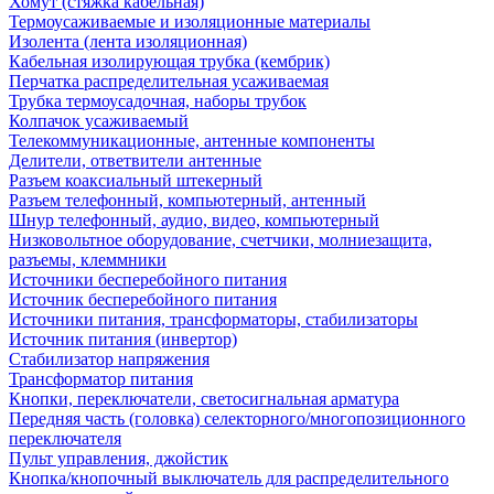
Хомут (стяжка кабельная)
Термоусаживаемые и изоляционные материалы
Изолента (лента изоляционная)
Кабельная изолирующая трубка (кембрик)
Перчатка распределительная усаживаемая
Трубка термоусадочная, наборы трубок
Колпачок усаживаемый
Телекоммуникационные, антенные компоненты
Делители, ответвители антенные
Разъем коаксиальный штекерный
Разъем телефонный, компьютерный, антенный
Шнур телефонный, аудио, видео, компьютерный
Низковольтное оборудование, счетчики, молниезащита,
разъемы, клеммники
Источники бесперебойного питания
Источник бесперебойного питания
Источники питания, трансформаторы, стабилизаторы
Источник питания (инвертор)
Стабилизатор напряжения
Трансформатор питания
Кнопки, переключатели, светосигнальная арматура
Передняя часть (головка) селекторного/многопозиционного
переключателя
Пульт управления, джойстик
Кнопка/кнопочный выключатель для распределительного