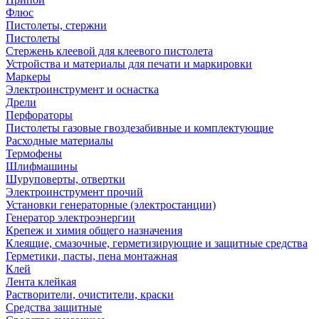
Флюс
Пистолеты, стержни
Пистолеты
Стержень клеевой для клеевого пистолета
Устройства и материалы для печати и маркировки
Маркеры
Электроинструмент и оснастка
Дрели
Перфораторы
Пистолеты газовые гвоздезабивные и комплектующие
Расходные материалы
Термофены
Шлифмашины
Шуруповерты, отвертки
Электроинструмент прочий
Установки генераторные (электростанции)
Генератор электроэнергии
Крепеж и химия общего назначения
Клеящие, смазочные, герметизирующие и защитные средства
Герметики, пасты, пена монтажная
Клей
Лента клейкая
Растворители, очистители, краски
Средства защитные