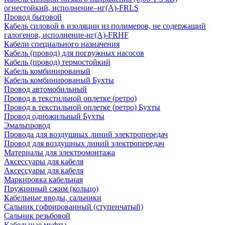
огнестойкий, исполнение–нг(А)-FRLS
Провод бытовой
Кабель силовой в изоляции из полимеров, не содержащий
галогенов, исполнение-нг(А)-FRHF
Кабели специального назначения
Кабель (провод) для погружных насосов
Кабель (провод) термостойкий
Кабель комбинированый
Кабель комбинированый Бухты
Провод автомобильный
Провод в текстильной оплетке (ретро)
Провод в текстильной оплетке (ретро) Бухты
Провод одножильный Бухты
Эмальпровод
Провода для воздушных линий электропередач
Провод для воздушных линий электропередач
Материалы для электромонтажа
Аксессуары для кабеля
Аксессуары для кабеля
Маркировка кабельная
Пружинный сжим (кольцо)
Кабельные вводы, сальники
Сальник гофрированный (ступенчатый)
Сальник резьбовой
Кабельные муфты