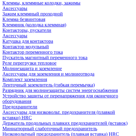
Клеммы, клеммные колодки, зажимы
Аксессуары
Зажим клеммный проходной
Клемма безвинтовая
Клеммник (колодка клеммная)
Контакторы, пускатели
Аксессуары
Катушка для контактора
Контактор модульный
Контактор переменного тока
Пускатель магнитный переменного тока
Реле перегрузки тепловое
Молниезащита и заземление
Аксессуары для заземления и молниеотвода
Комплект заземления
Ленточный заземлитель (гибкая перемычка)
Разрядник для молниезащиты систем энергоснабжения
Устройство защиты от перенапряжения для оконечного
оборудования
Предохранители
Аксессуары для низковольт. предохранителя (плавкой
вставки) HRC
Держатель продольных плавких предохранителей (вставок)
Миниатюрный слаботочный предохранитель
Низковольтный предохранитель (плавкая вставка) HRC