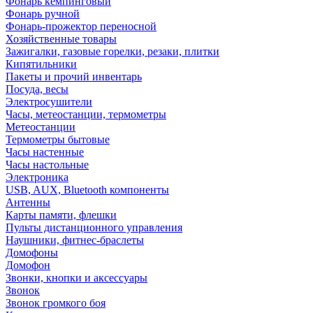
Фонарь кемпинговый
Фонарь ручной
Фонарь-прожектор переносной
Хозяйственные товары
Зажигалки, газовые горелки, резаки, плитки
Кипятильники
Пакеты и прочий инвентарь
Посуда, весы
Электросушители
Часы, метеостанции, термометры
Метеостанции
Термометры бытовые
Часы настенные
Часы настольные
Электроника
USB, AUX, Bluetooth компоненты
Антенны
Карты памяти, флешки
Пульты дистанционного управления
Наушники, фитнес-браслеты
Домофоны
Домофон
Звонки, кнопки и аксессуары
Звонок
Звонок громкого боя