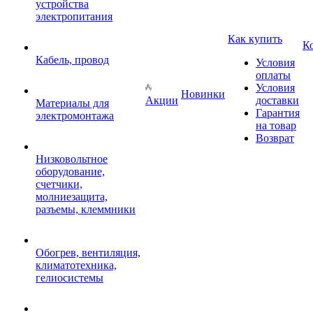
устройства
электропитания
Как купить
К
Кабель, провод
Условия
оплаты
Условия
Новинки
Акции
доставки
Материалы для
Гарантия
электромонтажа
на товар
Возврат
Низковольтное
оборудование,
счетчики,
молниезащита,
разъемы, клеммники
Обогрев, вентиляция,
климатотехника,
гелиосистемы