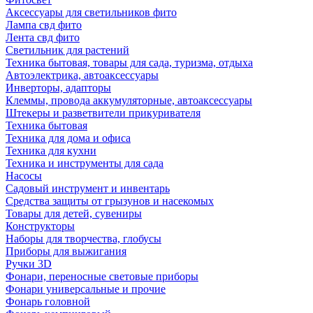
Аксессуары для светильников фито
Лампа свд фито
Лента свд фито
Светильник для растений
Техника бытовая, товары для сада, туризма, отдыха
Автоэлектрика, автоаксессуары
Инверторы, адапторы
Клеммы, провода аккумуляторные, автоаксессуары
Штекеры и разветвители прикуривателя
Техника бытовая
Техника для дома и офиса
Техника для кухни
Техника и инструменты для сада
Насосы
Садовый инструмент и инвентарь
Средства защиты от грызунов и насекомых
Товары для детей, сувениры
Конструкторы
Наборы для творчества, глобусы
Приборы для выжигания
Ручки 3D
Фонари, переносные световые приборы
Фонари универсальные и прочие
Фонарь головной