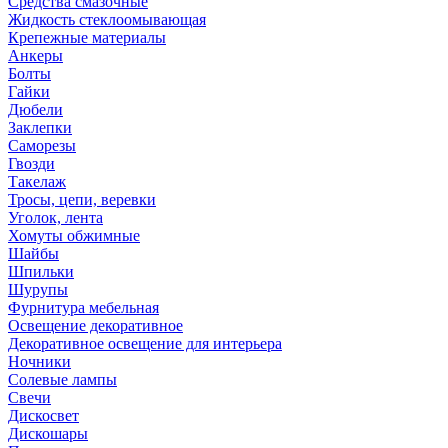
Средства смазочные
Жидкость стеклоомывающая
Крепежные материалы
Анкеры
Болты
Гайки
Дюбели
Заклепки
Саморезы
Гвозди
Такелаж
Тросы, цепи, веревки
Уголок, лента
Хомуты обжимные
Шайбы
Шпильки
Шурупы
Фурнитура мебельная
Освещение декоративное
Декоративное освещение для интерьера
Ночники
Солевые лампы
Свечи
Дискосвет
Дискошары