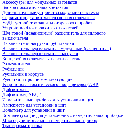
Аксессуары для модульных автоматов
Блок вспомогательных контактов
Дополнительные устройства модульной системы
Сервомотор для автоматического выключателя
УЗДП устройство защиты от дугового пробоя
Устройство блокировки выключателей
Шунтовой (независимый) расцепитель для силового
выключателя
Выключатели нагрузки, рубильники
Выключатель-переключатель модульный (расцепитель)
Выключатель-переключатель нагрузки
Концевой выключатель, переключатель
Разъединитель
Рубильник
Рубильник в корпусе
Рукоятки и прочие комплектующие
Устройства автоматического ввода резерва (АВР)
Дифавтоматы
Дифавтомат, АВДТ
Измерительные приборы для установки в щит
Амперметр для установки в щит
Вольтметр для установки в щит
Комплектующие для установочных измерительных приборов
Многофункциональный измерительный прибор
Трансформатор тока