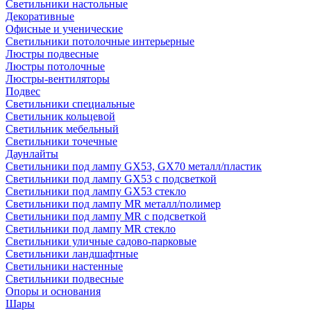
Светильники настольные
Декоративные
Офисные и ученические
Светильники потолочные интерьерные
Люстры подвесные
Люстры потолочные
Люстры-вентиляторы
Подвес
Светильники специальные
Светильник кольцевой
Светильник мебельный
Светильники точечные
Даунлайты
Светильники под лампу GX53, GX70 металл/пластик
Светильники под лампу GX53 с подсветкой
Светильники под лампу GX53 стекло
Светильники под лампу MR металл/полимер
Светильники под лампу MR с подсветкой
Светильники под лампу MR стекло
Светильники уличные садово-парковые
Светильники ландшафтные
Светильники настенные
Светильники подвесные
Опоры и основания
Шары