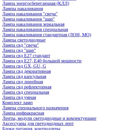
Лампа энергосберегающая (КЛЛ)
Лампы накаливания
Лампа накаливания "свеча"
Лампа накаливания "шар"
Лампа накаливания зеркальная
Лампа накаливания специальная
Лампа накаливания стандартная (ЛОН, МО)
Лампы светодиодные
Лампа свд "свеча"
Лампа свд "шар"
Лампа свд E27 стандарт
Лампа свд E27, Е40 большой мощности
Лампа свд GX, GU, G
Лампа свд декоративная
Лампа свд капсульная
Лампа свд линейная
Лампа свд рефлекторная
Лампа свд специальная
Лампа свд умная
Комплект ламп
Лампы специального назначения
Лампа инфракрасная
Ленты, модули светодиодные и комлектующие
Аксессуары для светодиодных лент
Блоки питания, контроллеры