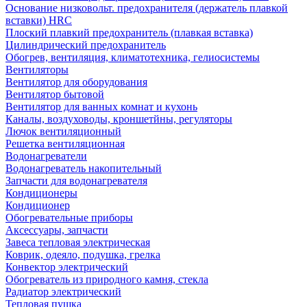
Основание низковольт. предохранителя (держатель плавкой
вставки) HRC
Плоский плавкий предохранитель (плавкая вставка)
Цилиндрический предохранитель
Обогрев, вентиляция, климатотехника, гелиосистемы
Вентиляторы
Вентилятор для оборудования
Вентилятор бытовой
Вентилятор для ванных комнат и кухонь
Каналы, воздуховоды, кроншетйны, регуляторы
Лючок вентиляционный
Решетка вентиляционная
Водонагреватели
Водонагреватель накопительный
Запчасти для водонагревателя
Кондиционеры
Кондиционер
Обогревательные приборы
Аксессуары, запчасти
Завеса тепловая электрическая
Коврик, одеяло, подушка, грелка
Конвектор электрический
Обогреватель из природного камня, стекла
Радиатор электрический
Тепловая пушка