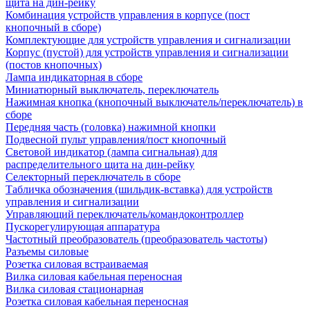
щита на дин-рейку
Комбинация устройств управления в корпусе (пост
кнопочный в сборе)
Комплектующие для устройств управления и сигнализации
Корпус (пустой) для устройств управления и сигнализации
(постов кнопочных)
Лампа индикаторная в сборе
Миниатюрный выключатель, переключатель
Нажимная кнопка (кнопочный выключатель/переключатель) в
сборе
Передняя часть (головка) нажимной кнопки
Подвесной пульт управления/пост кнопочный
Световой индикатор (лампа сигнальная) для
распределительного щита на дин-рейку
Селекторный переключатель в сборе
Табличка обозначения (шильдик-вставка) для устройств
управления и сигнализации
Управляющий переключатель/командоконтроллер
Пускорегулирующая аппаратура
Частотный преобразователь (преобразователь частоты)
Разъемы силовые
Розетка силовая встраиваемая
Вилка силовая кабельная переносная
Вилка силовая стационарная
Розетка силовая кабельная переносная