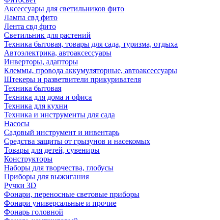
Аксессуары для светильников фито
Лампа свд фито
Лента свд фито
Светильник для растений
Техника бытовая, товары для сада, туризма, отдыха
Автоэлектрика, автоаксессуары
Инверторы, адапторы
Клеммы, провода аккумуляторные, автоаксессуары
Штекеры и разветвители прикуривателя
Техника бытовая
Техника для дома и офиса
Техника для кухни
Техника и инструменты для сада
Насосы
Садовый инструмент и инвентарь
Средства защиты от грызунов и насекомых
Товары для детей, сувениры
Конструкторы
Наборы для творчества, глобусы
Приборы для выжигания
Ручки 3D
Фонари, переносные световые приборы
Фонари универсальные и прочие
Фонарь головной