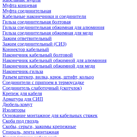
Муфта концевая
Муфта соединительная
Кабельные наконечники и соединители
Гильза соединительная болтовая
Гильза соединительная обжимная для алюминия
Гильза соединительная обжимная для меди
Зажим ответвительный
Зажим соединительный (СИЗ)
Коннектор кабельный
Наконечник кабельный болтовой
Наконечник кабельный обжимной для алюминия
Наконечник кабельный обжимной для меди
Наконечник-гильза
Разъем штекер, вилка, крюк, штифт, кольцо
Соединители с припоем в термоусадке
Соединитель слаботочный (скотчлок)
Крепеж для кабеля
Арматура для СИП
Дюбель-хомут
Изоляторы
Основание монтажное для кабельных стяжек
Скоба под гвоздь
Скобы, серьги, зажимы крепежные
Спираль, лента монтажная