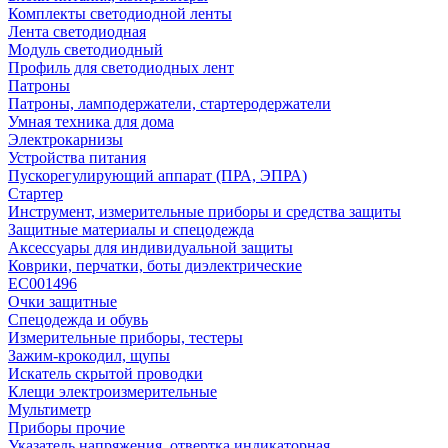
Комплекты светодиодной ленты
Лента светодиодная
Модуль светодиодный
Профиль для светодиодных лент
Патроны
Патроны, ламподержатели, стартеродержатели
Умная техника для дома
Электрокарнизы
Устройства питания
Пускорегулирующий аппарат (ПРА, ЭПРА)
Стартер
Инструмент, измерительные приборы и средства защиты
Защитные материалы и спецодежда
Аксессуары для индивидуальной защиты
Коврики, перчатки, боты диэлектрические
EC001496
Очки защитные
Спецодежда и обувь
Измерительные приборы, тестеры
Зажим-крокодил, щупы
Искатель скрытой проводки
Клещи электроизмерительные
Мультиметр
Приборы прочие
Указатель напряжения, отвертка индикаторная