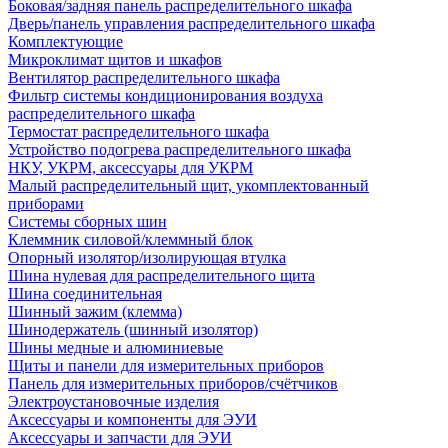
Боковая/задняя панель распределительного шкафа
Дверь/панель управления распределительного шкафа
Комплектующие
Микроклимат щитов и шкафов
Вентилятор распределительного шкафа
Фильтр системы кондиционирования воздуха
распределительного шкафа
Термостат распределительного шкафа
Устройство подогрева распределительного шкафа
НКУ, УКРМ, аксессуары для УКРМ
Малый распределительный щит, укомплектованный
приборами
Системы сборных шин
Клеммник силовой/клеммный блок
Опорный изолятор/изолирующая втулка
Шина нулевая для распределительного щита
Шина соединительная
Шинный зажим (клемма)
Шинодержатель (шинный изолятор)
Шины медные и алюминиевые
Щиты и панели для измерительных приборов
Панель для измерительных приборов/счётчиков
Электроустановочные изделия
Аксессуары и компоненты для ЭУИ
Аксессуары и запчасти для ЭУИ