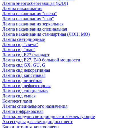
Лампа энергосберегающая (КЛЛ)
Лампы накаливания
Лампа накаливания "свеча"
Лампа накаливания "шар"
Лампа накаливания зеркальная
Лампа накаливания специальная
Лампа накаливания стандартная (ЛОН, МО)
Лампы светодиодные
Лампа свд "свеча"
Лампа свд "шар"
Лампа свд E27 стандарт
Лампа свд E27, Е40 большой мощности
Лампа свд GX, GU, G
Лампа свд декоративная
Лампа свд капсульная
Лампа свд линейная
Лампа свд рефлекторная
Лампа свд специальная
Лампа свд умная
Комплект ламп
Лампы специального назначения
Лампа инфракрасная
Ленты, модули светодиодные и комлектующие
Аксессуары для светодиодных лент
Блоки питания, контроллеры