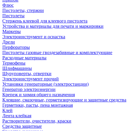
Флюс
Пистолеты, стержни
Пистолеты
Стержень клеевой для клеевого пистолета
Устройства и материалы для печати и маркировки
Маркеры
Электроинструмент и оснастка
Дрели
Перфораторы
Пистолеты газовые гвоздезабивные и комплектующие
Расходные материалы
Термофены
Шлифмашины
Шуруповерты, отвертки
Электроинструмент прочий
Установки генераторные (электростанции)
Генератор электроэнергии
Крепеж и химия общего назначения
Клеящие, смазочные, герметизирующие и защитные средства
Герметики, пасты, пена монтажная
Клей
Лента клейкая
Растворители, очистители, краски
Средства защитные