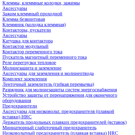
Клеммы, клеммные колодки, зажимы
Аксессуары
Зажим клеммный проходной
Клемма безвинтовая
Клеммник (колодка клеммная)
Контакторы, пускатели
Аксессуары
Катушка для контактора
Контактор модульный
Контактор переменного тока
Пускатель магнитный переменного тока
Реле перегрузки тепловое
Молниезащита и заземление
Аксессуары для заземления и молниеотвода
Комплект заземления
Ленточный заземлитель (гибкая перемычка)
Разрядник для молниезащиты систем энергоснабжения
Устройство защиты от перенапряжения для оконечного
оборудования
Предохранители
Аксессуары для низковольт. предохранителя (плавкой
вставки) HRC
Держатель продольных плавких предохранителей (вставок)
Миниатюрный слаботочный предохранитель
Низковольтный предохранитель (плавкая вставка) HRC