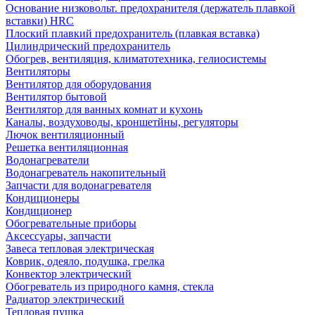
Основание низковольт. предохранителя (держатель плавкой
вставки) HRC
Плоский плавкий предохранитель (плавкая вставка)
Цилиндрический предохранитель
Обогрев, вентиляция, климатотехника, гелиосистемы
Вентиляторы
Вентилятор для оборудования
Вентилятор бытовой
Вентилятор для ванных комнат и кухонь
Каналы, воздуховоды, кроншетйны, регуляторы
Лючок вентиляционный
Решетка вентиляционная
Водонагреватели
Водонагреватель накопительный
Запчасти для водонагревателя
Кондиционеры
Кондиционер
Обогревательные приборы
Аксессуары, запчасти
Завеса тепловая электрическая
Коврик, одеяло, подушка, грелка
Конвектор электрический
Обогреватель из природного камня, стекла
Радиатор электрический
Тепловая пушка