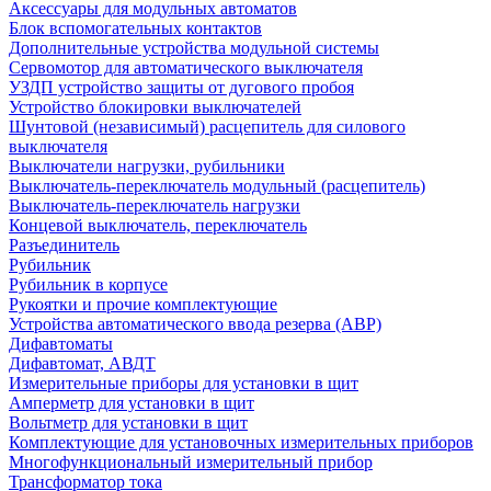
Аксессуары для модульных автоматов
Блок вспомогательных контактов
Дополнительные устройства модульной системы
Сервомотор для автоматического выключателя
УЗДП устройство защиты от дугового пробоя
Устройство блокировки выключателей
Шунтовой (независимый) расцепитель для силового
выключателя
Выключатели нагрузки, рубильники
Выключатель-переключатель модульный (расцепитель)
Выключатель-переключатель нагрузки
Концевой выключатель, переключатель
Разъединитель
Рубильник
Рубильник в корпусе
Рукоятки и прочие комплектующие
Устройства автоматического ввода резерва (АВР)
Дифавтоматы
Дифавтомат, АВДТ
Измерительные приборы для установки в щит
Амперметр для установки в щит
Вольтметр для установки в щит
Комплектующие для установочных измерительных приборов
Многофункциональный измерительный прибор
Трансформатор тока