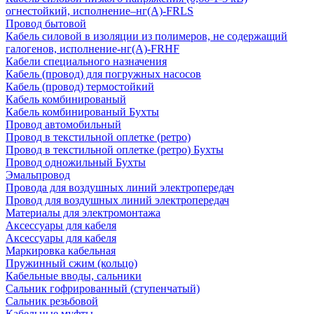
огнестойкий, исполнение–нг(А)-FRLS
Провод бытовой
Кабель силовой в изоляции из полимеров, не содержащий
галогенов, исполнение-нг(А)-FRHF
Кабели специального назначения
Кабель (провод) для погружных насосов
Кабель (провод) термостойкий
Кабель комбинированый
Кабель комбинированый Бухты
Провод автомобильный
Провод в текстильной оплетке (ретро)
Провод в текстильной оплетке (ретро) Бухты
Провод одножильный Бухты
Эмальпровод
Провода для воздушных линий электропередач
Провод для воздушных линий электропередач
Материалы для электромонтажа
Аксессуары для кабеля
Аксессуары для кабеля
Маркировка кабельная
Пружинный сжим (кольцо)
Кабельные вводы, сальники
Сальник гофрированный (ступенчатый)
Сальник резьбовой
Кабельные муфты