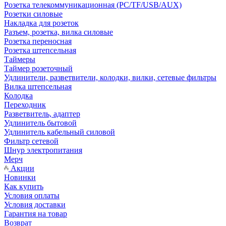
Розетка телекоммуникационная (PC/TF/USB/AUX)
Розетки силовые
Накладка для розеток
Разъем, розетка, вилка силовые
Розетка переносная
Розетка штепсельная
Таймеры
Таймер розеточный
Удлинители, разветвители, колодки, вилки, сетевые фильтры
Вилка штепсельная
Колодка
Переходник
Разветвитель, адаптер
Удлинитель бытовой
Удлинитель кабельный силовой
Фильтр сетевой
Шнур электропитания
Мерч
Акции
Новинки
Как купить
Условия оплаты
Условия доставки
Гарантия на товар
Возврат