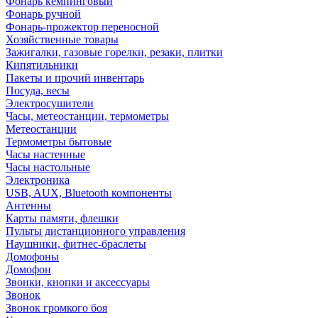
Фонарь кемпинговый
Фонарь ручной
Фонарь-прожектор переносной
Хозяйственные товары
Зажигалки, газовые горелки, резаки, плитки
Кипятильники
Пакеты и прочий инвентарь
Посуда, весы
Электросушители
Часы, метеостанции, термометры
Метеостанции
Термометры бытовые
Часы настенные
Часы настольные
Электроника
USB, AUX, Bluetooth компоненты
Антенны
Карты памяти, флешки
Пульты дистанционного управления
Наушники, фитнес-браслеты
Домофоны
Домофон
Звонки, кнопки и аксессуары
Звонок
Звонок громкого боя