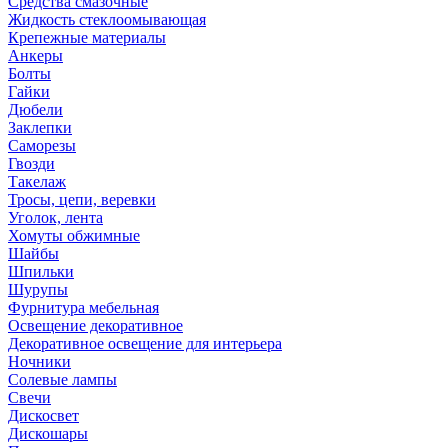
Средства смазочные
Жидкость стеклоомывающая
Крепежные материалы
Анкеры
Болты
Гайки
Дюбели
Заклепки
Саморезы
Гвозди
Такелаж
Тросы, цепи, веревки
Уголок, лента
Хомуты обжимные
Шайбы
Шпильки
Шурупы
Фурнитура мебельная
Освещение декоративное
Декоративное освещение для интерьера
Ночники
Солевые лампы
Свечи
Дискосвет
Дискошары