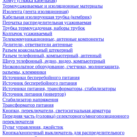
Хомут (стяжка кабельная)
Термоусаживаемые и изоляционные материалы
Изолента (лента изоляционная)
Кабельная изолирующая трубка (кембрик)
Перчатка распределительная усаживаемая
Трубка термоусадочная, наборы трубок
Колпачок усаживаемый
Телекоммуникационные, антенные компоненты
Делители, ответвители антенные
Разъем коаксиальный штекерный
Разъем телефонный, компьютерный, антенный
Шнур телефонный, аудио, видео, компьютерный
Низковольтное оборудование, счетчики, молниезащита,
разъемы, клеммники
Источники бесперебойного питания
Источник бесперебойного питания
Источники питания, трансформаторы, стабилизаторы
Источник питания (инвертор)
Стабилизатор напряжения
Трансформатор питания
Кнопки, переключатели, светосигнальная арматура
Передняя часть (головка) селекторного/многопозиционного
переключателя
Пульт управления, джойстик
Кнопка/кнопочный выключатель для распределительного