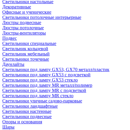
Светильники настольные
Декоративные
Офисные и ученические
Светильники потолочные интерьерные
Люстры подвесные
Люстры потолочные
Люстры-вентиляторы
Подвес
Светильники специальные
Светильник кольцевой
Светильник мебельный
Светильники точечные
Даунлайты
Светильники под лампу GX53, GX70 металл/пластик
Светильники под лампу GX53 с подсветкой
Светильники под лампу GX53 стекло
Светильники под лампу MR металл/полимер
Светильники под лампу MR с подсветкой
Светильники под лампу MR стекло
Светильники уличные садово-парковые
Светильники ландшафтные
Светильники настенные
Светильники подвесные
Опоры и основания
Шары