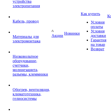
устройства
электропитания
Как купить
К
Кабель, провод
Условия
оплаты
Условия
Новинки
Акции
доставки
Материалы для
Гарантия
электромонтажа
на товар
Возврат
Низковольтное
оборудование,
счетчики,
молниезащита,
разъемы, клеммники
Обогрев, вентиляция,
климатотехника,
гелиосистемы