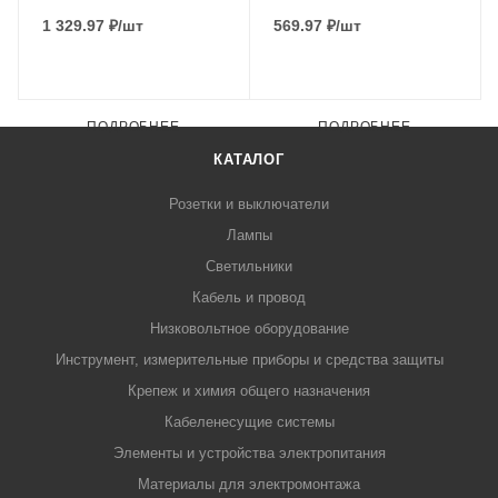
1 329.97
₽
/шт
569.97
₽
/шт
ПОДРОБНЕЕ
ПОДРОБНЕЕ
КАТАЛОГ
Розетки и выключатели
Лампы
Светильники
Кабель и провод
Низковольтное оборудование
Инструмент, измерительные приборы и средства защиты
Крепеж и химия общего назначения
Кабеленесущие системы
Элементы и устройства электропитания
Материалы для электромонтажа