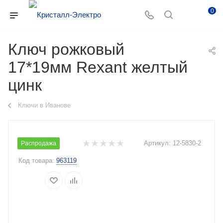
0
Ключ рожковый
17*19мм Rexant желтый
цинк
Ключи в Иванове
Артикул:
12-5830-2
Распродажа
Код товара:
963119