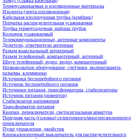
Хомут (стяжка кабельная)
Термоусаживаемые и изоляционные материалы
Изолента (лента изоляционная)
Кабельная изолирующая трубка (кембрик)
Перчатка распределительная усаживаемая
Трубка термоусадочная, наборы трубок
Колпачок усаживаемый
Телекоммуникационные, антенные компоненты
Делители, ответвители антенные
Разъем коаксиальный штекерный
Разъем телефонный, компьютерный, антенный
Шнур телефонный, аудио, видео, компьютерный
Низковольтное оборудование, счетчики, молниезащита,
разъемы, клеммники
Источники бесперебойного питания
Источник бесперебойного питания
Источники питания, трансформаторы, стабилизаторы
Источник питания (инвертор)
Стабилизатор напряжения
Трансформатор питания
Кнопки, переключатели, светосигнальная арматура
Передняя часть (головка) селекторного/многопозиционного
переключателя
Пульт управления, джойстик
Кнопка/кнопочный выключатель для распределительного