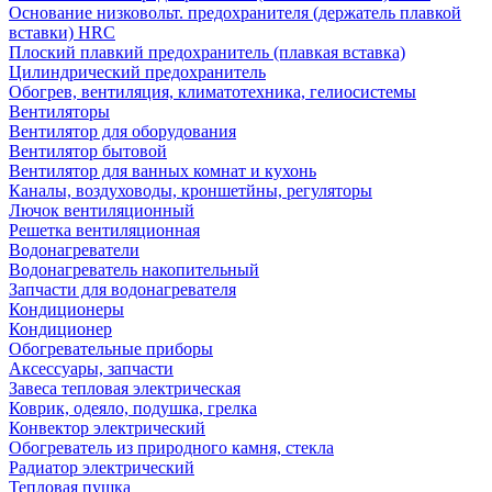
Основание низковольт. предохранителя (держатель плавкой
вставки) HRC
Плоский плавкий предохранитель (плавкая вставка)
Цилиндрический предохранитель
Обогрев, вентиляция, климатотехника, гелиосистемы
Вентиляторы
Вентилятор для оборудования
Вентилятор бытовой
Вентилятор для ванных комнат и кухонь
Каналы, воздуховоды, кроншетйны, регуляторы
Лючок вентиляционный
Решетка вентиляционная
Водонагреватели
Водонагреватель накопительный
Запчасти для водонагревателя
Кондиционеры
Кондиционер
Обогревательные приборы
Аксессуары, запчасти
Завеса тепловая электрическая
Коврик, одеяло, подушка, грелка
Конвектор электрический
Обогреватель из природного камня, стекла
Радиатор электрический
Тепловая пушка