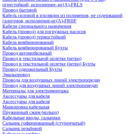
огнестойкий, исполнение–нг(А)-FRLS
Провод бытовой
Кабель силовой в изоляции из полимеров, не содержащий
галогенов, исполнение-нг(А)-FRHF
Кабели специального назначения
Кабель (провод) для погружных насосов
Кабель (провод) термостойкий
Кабель комбинированый
Кабель комбинированый Бухты
Провод автомобильный
Провод в текстильной оплетке (ретро)
Провод в текстильной оплетке (ретро) Бухты
Провод одножильный Бухты
Эмальпровод
Провода для воздушных линий электропередач
Провод для воздушных линий электропередач
Материалы для электромонтажа
Аксессуары для кабеля
Аксессуары для кабеля
Маркировка кабельная
Пружинный сжим (кольцо)
Кабельные вводы, сальники
Сальник гофрированный (ступенчатый)
Сальник резьбовой
Кабельные муфты