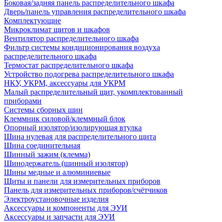
Боковая/задняя панель распределительного шкафа
Дверь/панель управления распределительного шкафа
Комплектующие
Микроклимат щитов и шкафов
Вентилятор распределительного шкафа
Фильтр системы кондиционирования воздуха
распределительного шкафа
Термостат распределительного шкафа
Устройство подогрева распределительного шкафа
НКУ, УКРМ, аксессуары для УКРМ
Малый распределительный щит, укомплектованный
приборами
Системы сборных шин
Клеммник силовой/клеммный блок
Опорный изолятор/изолирующая втулка
Шина нулевая для распределительного щита
Шина соединительная
Шинный зажим (клемма)
Шинодержатель (шинный изолятор)
Шины медные и алюминиевые
Щиты и панели для измерительных приборов
Панель для измерительных приборов/счётчиков
Электроустановочные изделия
Аксессуары и компоненты для ЭУИ
Аксессуары и запчасти для ЭУИ