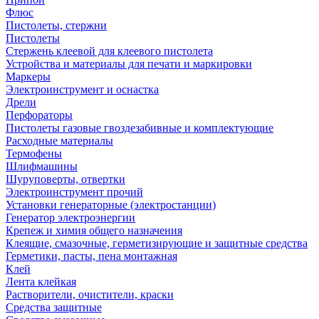
Флюс
Пистолеты, стержни
Пистолеты
Стержень клеевой для клеевого пистолета
Устройства и материалы для печати и маркировки
Маркеры
Электроинструмент и оснастка
Дрели
Перфораторы
Пистолеты газовые гвоздезабивные и комплектующие
Расходные материалы
Термофены
Шлифмашины
Шуруповерты, отвертки
Электроинструмент прочий
Установки генераторные (электростанции)
Генератор электроэнергии
Крепеж и химия общего назначения
Клеящие, смазочные, герметизирующие и защитные средства
Герметики, пасты, пена монтажная
Клей
Лента клейкая
Растворители, очистители, краски
Средства защитные