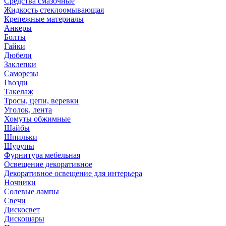
Средства смазочные
Жидкость стеклоомывающая
Крепежные материалы
Анкеры
Болты
Гайки
Дюбели
Заклепки
Саморезы
Гвозди
Такелаж
Тросы, цепи, веревки
Уголок, лента
Хомуты обжимные
Шайбы
Шпильки
Шурупы
Фурнитура мебельная
Освещение декоративное
Декоративное освещение для интерьера
Ночники
Солевые лампы
Свечи
Дискосвет
Дискошары