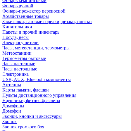
Фонарь кемпинговый
Фонарь ручной
Фонарь-прожектор переносной
Хозяйственные товары
Зажигалки, газовые горелки, резаки, плитки
Кипятильники
Пакеты и прочий инвентарь
Посуда, весы
Электросушители
Часы, метеостанции, термометры
Метеостанции
Термометры бытовые
Часы настенные
Часы настольные
Электроника
USB, AUX, Bluetooth компоненты
Антенны
Карты памяти, флешки
Пульты дистанционного управления
Наушники, фитнес-браслеты
Домофоны
Домофон
Звонки, кнопки и аксессуары
Звонок
Звонок громкого боя