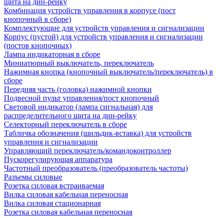
щита на дин-рейку
Комбинация устройств управления в корпусе (пост
кнопочный в сборе)
Комплектующие для устройств управления и сигнализации
Корпус (пустой) для устройств управления и сигнализации
(постов кнопочных)
Лампа индикаторная в сборе
Миниатюрный выключатель, переключатель
Нажимная кнопка (кнопочный выключатель/переключатель) в
сборе
Передняя часть (головка) нажимной кнопки
Подвесной пульт управления/пост кнопочный
Световой индикатор (лампа сигнальная) для
распределительного щита на дин-рейку
Селекторный переключатель в сборе
Табличка обозначения (шильдик-вставка) для устройств
управления и сигнализации
Управляющий переключатель/командоконтроллер
Пускорегулирующая аппаратура
Частотный преобразователь (преобразователь частоты)
Разъемы силовые
Розетка силовая встраиваемая
Вилка силовая кабельная переносная
Вилка силовая стационарная
Розетка силовая кабельная переносная