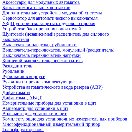
Аксессуары для модульных автоматов
Блок вспомогательных контактов
Дополнительные устройства модульной системы
Сервомотор для автоматического выключателя
УЗДП устройство защиты от дугового пробоя
Устройство блокировки выключателей
Шунтовой (независимый) расцепитель для силового
выключателя
Выключатели нагрузки, рубильники
Выключатель-переключатель модульный (расцепитель)
Выключатель-переключатель нагрузки
Концевой выключатель, переключатель
Разъединитель
Рубильник
Рубильник в корпусе
Рукоятки и прочие комплектующие
Устройства автоматического ввода резерва (АВР)
Дифавтоматы
Дифавтомат, АВДТ
Измерительные приборы для установки в щит
Амперметр для установки в щит
Вольтметр для установки в щит
Комплектующие для установочных измерительных приборов
Многофункциональный измерительный прибор
Трансформатор тока