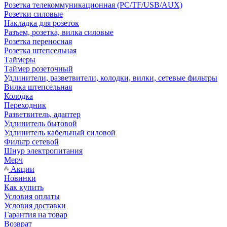
Розетка телекоммуникационная (PC/TF/USB/AUX)
Розетки силовые
Накладка для розеток
Разъем, розетка, вилка силовые
Розетка переносная
Розетка штепсельная
Таймеры
Таймер розеточный
Удлинители, разветвители, колодки, вилки, сетевые фильтры
Вилка штепсельная
Колодка
Переходник
Разветвитель, адаптер
Удлинитель бытовой
Удлинитель кабельный силовой
Фильтр сетевой
Шнур электропитания
Мерч
Акции
Новинки
Как купить
Условия оплаты
Условия доставки
Гарантия на товар
Возврат