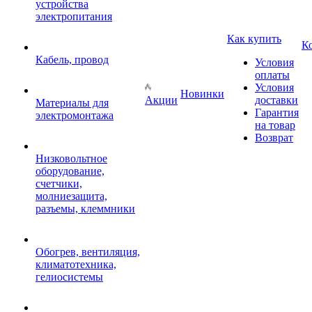
устройства
электропитания
Как купить
К
Кабель, провод
Условия
оплаты
Условия
Новинки
Акции
доставки
Материалы для
Гарантия
электромонтажа
на товар
Возврат
Низковольтное
оборудование,
счетчики,
молниезащита,
разъемы, клеммники
Обогрев, вентиляция,
климатотехника,
гелиосистемы