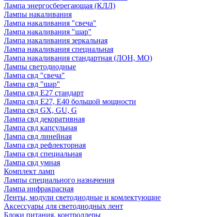
Лампа энергосберегающая (КЛЛ)
Лампы накаливания
Лампа накаливания "свеча"
Лампа накаливания "шар"
Лампа накаливания зеркальная
Лампа накаливания специальная
Лампа накаливания стандартная (ЛОН, МО)
Лампы светодиодные
Лампа свд "свеча"
Лампа свд "шар"
Лампа свд E27 стандарт
Лампа свд E27, Е40 большой мощности
Лампа свд GX, GU, G
Лампа свд декоративная
Лампа свд капсульная
Лампа свд линейная
Лампа свд рефлекторная
Лампа свд специальная
Лампа свд умная
Комплект ламп
Лампы специального назначения
Лампа инфракрасная
Ленты, модули светодиодные и комлектующие
Аксессуары для светодиодных лент
Блоки питания, контроллеры