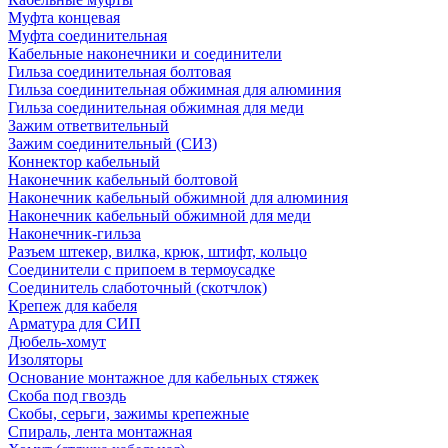
Муфта концевая
Муфта соединительная
Кабельные наконечники и соединители
Гильза соединительная болтовая
Гильза соединительная обжимная для алюминия
Гильза соединительная обжимная для меди
Зажим ответвительный
Зажим соединительный (СИЗ)
Коннектор кабельный
Наконечник кабельный болтовой
Наконечник кабельный обжимной для алюминия
Наконечник кабельный обжимной для меди
Наконечник-гильза
Разъем штекер, вилка, крюк, штифт, кольцо
Соединители с припоем в термоусадке
Соединитель слаботочный (скотчлок)
Крепеж для кабеля
Арматура для СИП
Дюбель-хомут
Изоляторы
Основание монтажное для кабельных стяжек
Скоба под гвоздь
Скобы, серьги, зажимы крепежные
Спираль, лента монтажная