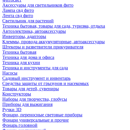
Аксессуары для светильников фито
Лампа свд фито
Лента свд фито
Светильник для растений
Техника бытовая, товары для сада, туризма, отдыха
Автоэлектрика, автоаксессуары
Инверторы, адапторы
Клеммы, провода аккумуляторные, автоаксессуары
Штекеры и разветвители прикуривателя
Техника бытовая
Техника для дома и офиса
Техника для кухни
Техника и инструменты для сада
Насосы
Садовый инструмент и инвентарь
Средства защиты от грызунов и насекомых
Товары для детей, сувениры
Конструкторы
Наборы для творчества, глобусы
Приборы для выжигания
Ручки 3D
Фонари, переносные световые приборы
Фонари универсальные и прочие
Фонарь головной