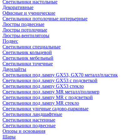
Светильники настольные
Декоративные
Офисные и ученические
Светильники потолочные интерьерные
Люстры подвесные
Люстры потолочные
Люстры-вентиляторы
Подвес
Светильники специальные
Светильник кольцевой
Светильник мебельный
Светильники точечные
Даунлайты
Светильники под лампу GX53, GX70 металл/пластик
Светильники под лампу GX53 с подсветкой
Светильники под лампу GX53 стекло
Светильники под лампу MR металл/полимер
Светильники под лампу MR с подсветкой
Светильники под лампу MR стекло
Светильники уличные садово-парковые
Светильники ландшафтные
Светильники настенные
Светильники подвесные
Опоры и основания
Шары