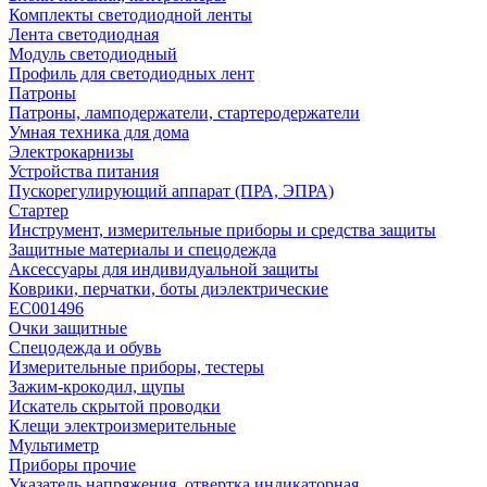
Комплекты светодиодной ленты
Лента светодиодная
Модуль светодиодный
Профиль для светодиодных лент
Патроны
Патроны, ламподержатели, стартеродержатели
Умная техника для дома
Электрокарнизы
Устройства питания
Пускорегулирующий аппарат (ПРА, ЭПРА)
Стартер
Инструмент, измерительные приборы и средства защиты
Защитные материалы и спецодежда
Аксессуары для индивидуальной защиты
Коврики, перчатки, боты диэлектрические
EC001496
Очки защитные
Спецодежда и обувь
Измерительные приборы, тестеры
Зажим-крокодил, щупы
Искатель скрытой проводки
Клещи электроизмерительные
Мультиметр
Приборы прочие
Указатель напряжения, отвертка индикаторная