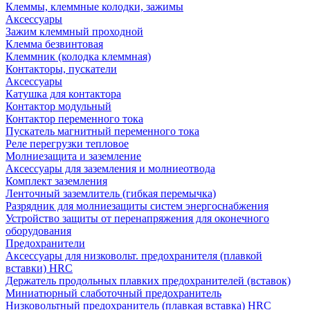
Клеммы, клеммные колодки, зажимы
Аксессуары
Зажим клеммный проходной
Клемма безвинтовая
Клеммник (колодка клеммная)
Контакторы, пускатели
Аксессуары
Катушка для контактора
Контактор модульный
Контактор переменного тока
Пускатель магнитный переменного тока
Реле перегрузки тепловое
Молниезащита и заземление
Аксессуары для заземления и молниеотвода
Комплект заземления
Ленточный заземлитель (гибкая перемычка)
Разрядник для молниезащиты систем энергоснабжения
Устройство защиты от перенапряжения для оконечного
оборудования
Предохранители
Аксессуары для низковольт. предохранителя (плавкой
вставки) HRC
Держатель продольных плавких предохранителей (вставок)
Миниатюрный слаботочный предохранитель
Низковольтный предохранитель (плавкая вставка) HRC