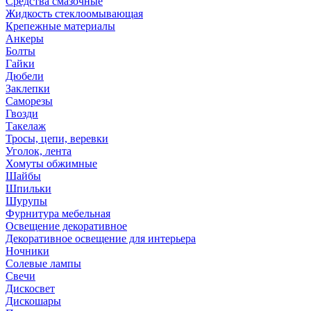
Средства смазочные
Жидкость стеклоомывающая
Крепежные материалы
Анкеры
Болты
Гайки
Дюбели
Заклепки
Саморезы
Гвозди
Такелаж
Тросы, цепи, веревки
Уголок, лента
Хомуты обжимные
Шайбы
Шпильки
Шурупы
Фурнитура мебельная
Освещение декоративное
Декоративное освещение для интерьера
Ночники
Солевые лампы
Свечи
Дискосвет
Дискошары