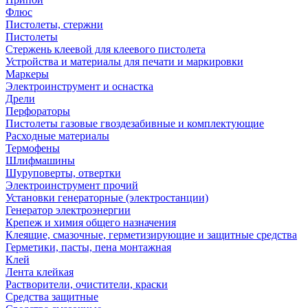
Флюс
Пистолеты, стержни
Пистолеты
Стержень клеевой для клеевого пистолета
Устройства и материалы для печати и маркировки
Маркеры
Электроинструмент и оснастка
Дрели
Перфораторы
Пистолеты газовые гвоздезабивные и комплектующие
Расходные материалы
Термофены
Шлифмашины
Шуруповерты, отвертки
Электроинструмент прочий
Установки генераторные (электростанции)
Генератор электроэнергии
Крепеж и химия общего назначения
Клеящие, смазочные, герметизирующие и защитные средства
Герметики, пасты, пена монтажная
Клей
Лента клейкая
Растворители, очистители, краски
Средства защитные