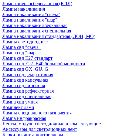
Лампа энергосберегающая (КЛЛ)
Лампы накаливания
Лампа накаливания "свеча"
Лампа накаливания "шар"
Лампа накаливания зеркальная
Лампа накаливания специальная
Лампа накаливания стандартная (ЛОН, МО)
Лампы светодиодные
Лампа свд "свеча"
Лампа свд "шар"
Лампа свд E27 стандарт
Лампа свд E27, Е40 большой мощности
Лампа свд GX, GU, G
Лампа свд декоративная
Лампа свд капсульная
Лампа свд линейная
Лампа свд рефлекторная
Лампа свд специальная
Лампа свд умная
Комплект ламп
Лампы специального назначения
Лампа инфракрасная
Ленты, модули светодиодные и комлектующие
Аксессуары для светодиодных лент
Блоки питания, контроллеры