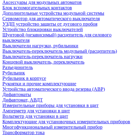
Аксессуары для модульных автоматов
Блок вспомогательных контактов
Дополнительные устройства модульной системы
Сервомотор для автоматического выключателя
УЗДП устройство защиты от дугового пробоя
Устройство блокировки выключателей
Шунтовой (независимый) расцепитель для силового
выключателя
Выключатели нагрузки, рубильники
Выключатель-переключатель модульный (расцепитель)
Выключатель-переключатель нагрузки
Концевой выключатель, переключатель
Разъединитель
Рубильник
Рубильник в корпусе
Рукоятки и прочие комплектующие
Устройства автоматического ввода резерва (АВР)
Дифавтоматы
Дифавтомат, АВДТ
Измерительные приборы для установки в щит
Амперметр для установки в щит
Вольтметр для установки в щит
Комплектующие для установочных измерительных приборов
Многофункциональный измерительный прибор
Трансформатор тока