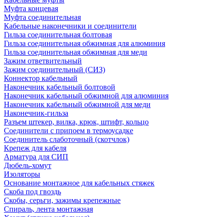
Муфта концевая
Муфта соединительная
Кабельные наконечники и соединители
Гильза соединительная болтовая
Гильза соединительная обжимная для алюминия
Гильза соединительная обжимная для меди
Зажим ответвительный
Зажим соединительный (СИЗ)
Коннектор кабельный
Наконечник кабельный болтовой
Наконечник кабельный обжимной для алюминия
Наконечник кабельный обжимной для меди
Наконечник-гильза
Разъем штекер, вилка, крюк, штифт, кольцо
Соединители с припоем в термоусадке
Соединитель слаботочный (скотчлок)
Крепеж для кабеля
Арматура для СИП
Дюбель-хомут
Изоляторы
Основание монтажное для кабельных стяжек
Скоба под гвоздь
Скобы, серьги, зажимы крепежные
Спираль, лента монтажная