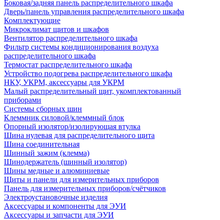
Боковая/задняя панель распределительного шкафа
Дверь/панель управления распределительного шкафа
Комплектующие
Микроклимат щитов и шкафов
Вентилятор распределительного шкафа
Фильтр системы кондиционирования воздуха
распределительного шкафа
Термостат распределительного шкафа
Устройство подогрева распределительного шкафа
НКУ, УКРМ, аксессуары для УКРМ
Малый распределительный щит, укомплектованный
приборами
Системы сборных шин
Клеммник силовой/клеммный блок
Опорный изолятор/изолирующая втулка
Шина нулевая для распределительного щита
Шина соединительная
Шинный зажим (клемма)
Шинодержатель (шинный изолятор)
Шины медные и алюминиевые
Щиты и панели для измерительных приборов
Панель для измерительных приборов/счётчиков
Электроустановочные изделия
Аксессуары и компоненты для ЭУИ
Аксессуары и запчасти для ЭУИ