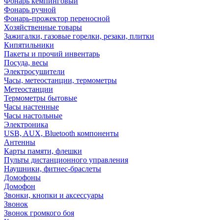
Фонарь кемпинговый
Фонарь ручной
Фонарь-прожектор переносной
Хозяйственные товары
Зажигалки, газовые горелки, резаки, плитки
Кипятильники
Пакеты и прочий инвентарь
Посуда, весы
Электросушители
Часы, метеостанции, термометры
Метеостанции
Термометры бытовые
Часы настенные
Часы настольные
Электроника
USB, AUX, Bluetooth компоненты
Антенны
Карты памяти, флешки
Пульты дистанционного управления
Наушники, фитнес-браслеты
Домофоны
Домофон
Звонки, кнопки и аксессуары
Звонок
Звонок громкого боя