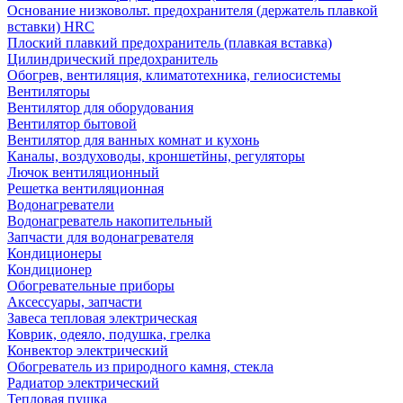
Основание низковольт. предохранителя (держатель плавкой
вставки) HRC
Плоский плавкий предохранитель (плавкая вставка)
Цилиндрический предохранитель
Обогрев, вентиляция, климатотехника, гелиосистемы
Вентиляторы
Вентилятор для оборудования
Вентилятор бытовой
Вентилятор для ванных комнат и кухонь
Каналы, воздуховоды, кроншетйны, регуляторы
Лючок вентиляционный
Решетка вентиляционная
Водонагреватели
Водонагреватель накопительный
Запчасти для водонагревателя
Кондиционеры
Кондиционер
Обогревательные приборы
Аксессуары, запчасти
Завеса тепловая электрическая
Коврик, одеяло, подушка, грелка
Конвектор электрический
Обогреватель из природного камня, стекла
Радиатор электрический
Тепловая пушка