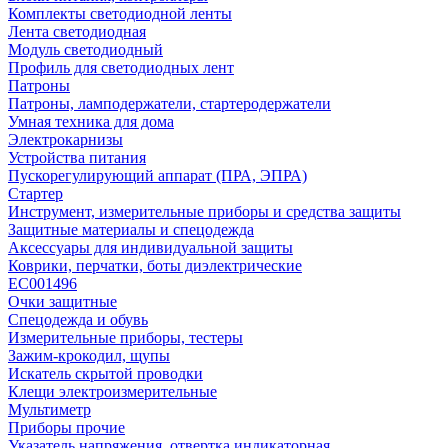
Комплекты светодиодной ленты
Лента светодиодная
Модуль светодиодный
Профиль для светодиодных лент
Патроны
Патроны, ламподержатели, стартеродержатели
Умная техника для дома
Электрокарнизы
Устройства питания
Пускорегулирующий аппарат (ПРА, ЭПРА)
Стартер
Инструмент, измерительные приборы и средства защиты
Защитные материалы и спецодежда
Аксессуары для индивидуальной защиты
Коврики, перчатки, боты диэлектрические
EC001496
Очки защитные
Спецодежда и обувь
Измерительные приборы, тестеры
Зажим-крокодил, щупы
Искатель скрытой проводки
Клещи электроизмерительные
Мультиметр
Приборы прочие
Указатель напряжения, отвертка индикаторная