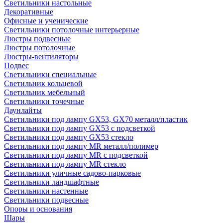
Светильники настольные
Декоративные
Офисные и ученические
Светильники потолочные интерьерные
Люстры подвесные
Люстры потолочные
Люстры-вентиляторы
Подвес
Светильники специальные
Светильник кольцевой
Светильник мебельный
Светильники точечные
Даунлайты
Светильники под лампу GX53, GX70 металл/пластик
Светильники под лампу GX53 с подсветкой
Светильники под лампу GX53 стекло
Светильники под лампу MR металл/полимер
Светильники под лампу MR с подсветкой
Светильники под лампу MR стекло
Светильники уличные садово-парковые
Светильники ландшафтные
Светильники настенные
Светильники подвесные
Опоры и основания
Шары