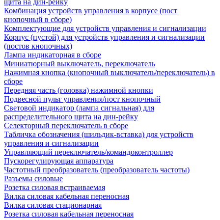
щита на дин-рейку
Комбинация устройств управления в корпусе (пост
кнопочный в сборе)
Комплектующие для устройств управления и сигнализации
Корпус (пустой) для устройств управления и сигнализации
(постов кнопочных)
Лампа индикаторная в сборе
Миниатюрный выключатель, переключатель
Нажимная кнопка (кнопочный выключатель/переключатель) в
сборе
Передняя часть (головка) нажимной кнопки
Подвесной пульт управления/пост кнопочный
Световой индикатор (лампа сигнальная) для
распределительного щита на дин-рейку
Селекторный переключатель в сборе
Табличка обозначения (шильдик-вставка) для устройств
управления и сигнализации
Управляющий переключатель/командоконтроллер
Пускорегулирующая аппаратура
Частотный преобразователь (преобразователь частоты)
Разъемы силовые
Розетка силовая встраиваемая
Вилка силовая кабельная переносная
Вилка силовая стационарная
Розетка силовая кабельная переносная