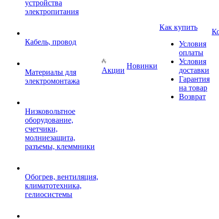
устройства
электропитания
Как купить
К
Кабель, провод
Условия
оплаты
Условия
Новинки
Акции
доставки
Материалы для
Гарантия
электромонтажа
на товар
Возврат
Низковольтное
оборудование,
счетчики,
молниезащита,
разъемы, клеммники
Обогрев, вентиляция,
климатотехника,
гелиосистемы