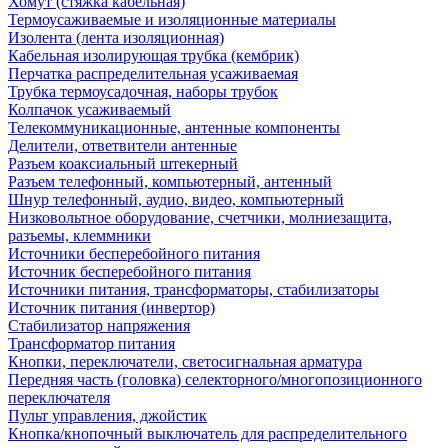
Хомут (стяжка кабельная)
Термоусаживаемые и изоляционные материалы
Изолента (лента изоляционная)
Кабельная изолирующая трубка (кембрик)
Перчатка распределительная усаживаемая
Трубка термоусадочная, наборы трубок
Колпачок усаживаемый
Телекоммуникационные, антенные компоненты
Делители, ответвители антенные
Разъем коаксиальный штекерный
Разъем телефонный, компьютерный, антенный
Шнур телефонный, аудио, видео, компьютерный
Низковольтное оборудование, счетчики, молниезащита,
разъемы, клеммники
Источники бесперебойного питания
Источник бесперебойного питания
Источники питания, трансформаторы, стабилизаторы
Источник питания (инвертор)
Стабилизатор напряжения
Трансформатор питания
Кнопки, переключатели, светосигнальная арматура
Передняя часть (головка) селекторного/многопозиционного
переключателя
Пульт управления, джойстик
Кнопка/кнопочный выключатель для распределительного