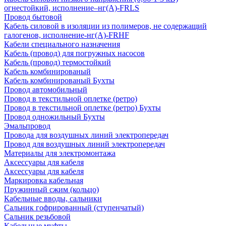
огнестойкий, исполнение–нг(А)-FRLS
Провод бытовой
Кабель силовой в изоляции из полимеров, не содержащий
галогенов, исполнение-нг(А)-FRHF
Кабели специального назначения
Кабель (провод) для погружных насосов
Кабель (провод) термостойкий
Кабель комбинированый
Кабель комбинированый Бухты
Провод автомобильный
Провод в текстильной оплетке (ретро)
Провод в текстильной оплетке (ретро) Бухты
Провод одножильный Бухты
Эмальпровод
Провода для воздушных линий электропередач
Провод для воздушных линий электропередач
Материалы для электромонтажа
Аксессуары для кабеля
Аксессуары для кабеля
Маркировка кабельная
Пружинный сжим (кольцо)
Кабельные вводы, сальники
Сальник гофрированный (ступенчатый)
Сальник резьбовой
Кабельные муфты