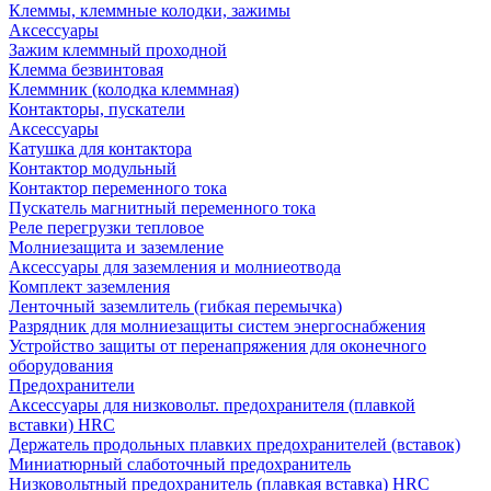
Клеммы, клеммные колодки, зажимы
Аксессуары
Зажим клеммный проходной
Клемма безвинтовая
Клеммник (колодка клеммная)
Контакторы, пускатели
Аксессуары
Катушка для контактора
Контактор модульный
Контактор переменного тока
Пускатель магнитный переменного тока
Реле перегрузки тепловое
Молниезащита и заземление
Аксессуары для заземления и молниеотвода
Комплект заземления
Ленточный заземлитель (гибкая перемычка)
Разрядник для молниезащиты систем энергоснабжения
Устройство защиты от перенапряжения для оконечного
оборудования
Предохранители
Аксессуары для низковольт. предохранителя (плавкой
вставки) HRC
Держатель продольных плавких предохранителей (вставок)
Миниатюрный слаботочный предохранитель
Низковольтный предохранитель (плавкая вставка) HRC