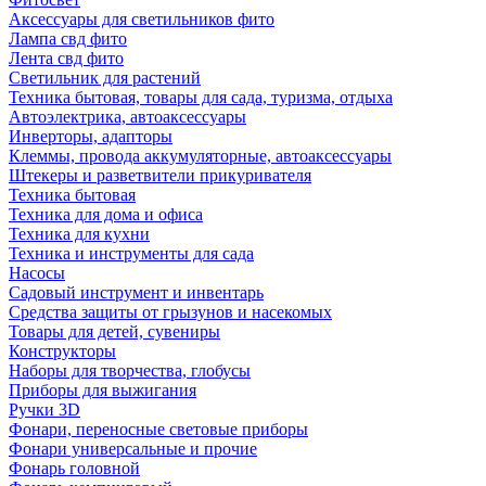
Аксессуары для светильников фито
Лампа свд фито
Лента свд фито
Светильник для растений
Техника бытовая, товары для сада, туризма, отдыха
Автоэлектрика, автоаксессуары
Инверторы, адапторы
Клеммы, провода аккумуляторные, автоаксессуары
Штекеры и разветвители прикуривателя
Техника бытовая
Техника для дома и офиса
Техника для кухни
Техника и инструменты для сада
Насосы
Садовый инструмент и инвентарь
Средства защиты от грызунов и насекомых
Товары для детей, сувениры
Конструкторы
Наборы для творчества, глобусы
Приборы для выжигания
Ручки 3D
Фонари, переносные световые приборы
Фонари универсальные и прочие
Фонарь головной