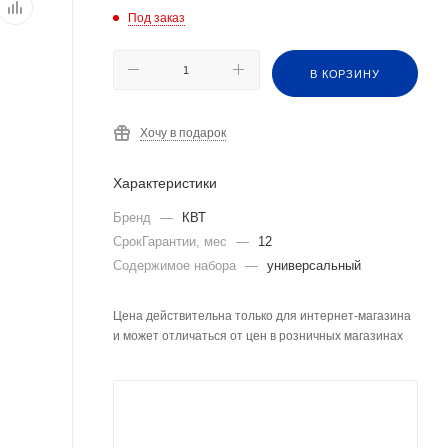
Под заказ
В КОРЗИНУ
Хочу в подарок
Характеристики
Бренд
—
КВТ
СрокГарантии, мес
—
12
Содержимое набора
—
универсальный
Цена действительна только для интернет-магазина
и может отличаться от цен в розничных магазинах