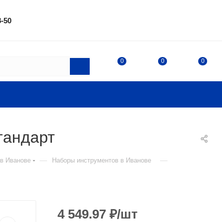
8-50
0
0
0
тандарт
—
—
 в Иванове
Наборы инструментов в Иванове
4 549.97
₽
/шт