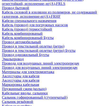
огнестойкий, исполнение–нг(А)-FRLS
Провод бытовой
Кабель силовой в изоляции из полимеров, не содержащий
галогенов, исполнение-нг(А)-FRHF
Кабели специального назначения
Кабель (провод) для погружных насосов
Кабель (провод) термостойкий
Кабель комбинированый
Кабель комбинированый Бухты
Провод автомобильный
Провод в текстильной оплетке (ретро)
Провод в текстильной оплетке (ретро) Бухты
Провод одножильный Бухты
Эмальпровод
Провода для воздушных линий электропередач
Провод для воздушных линий электропередач
Материалы для электромонтажа
Аксессуары для кабеля
Аксессуары для кабеля
Маркировка кабельная
Пружинный сжим (кольцо)
Кабельные вводы, сальники
Сальник гофрированный (ступенчатый)
Сальник резьбовой
Кабельные муфты