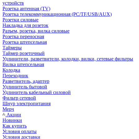
устройств
Розетка антенная (TV)
Розетка телекоммуникационная (PC/TF/USB/AUX)
Розетки силовые
Накладка для розеток
Разъем, розетка, вилка силовые
Розетка переносная
Розетка штепсельная
Таймеры
Таймер розеточный
Удлинители, разветвители, колодки, вилки, сетевые фильтры
Вилка штепсельная
Колодка
Переходник
Разветвитель, адаптер
Удлинитель бытовой
Удлинитель кабельный силовой
Фильтр сетевой
Шнур электропитания
Мерч
Акции
Новинки
Как купить
Условия оплаты
Условия доставки