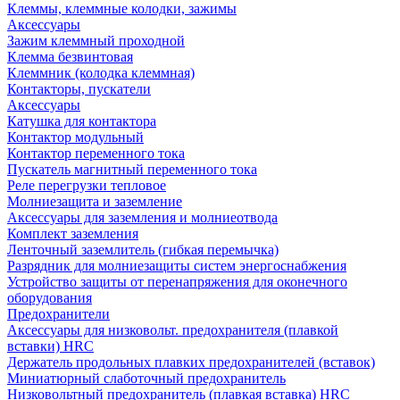
Клеммы, клеммные колодки, зажимы
Аксессуары
Зажим клеммный проходной
Клемма безвинтовая
Клеммник (колодка клеммная)
Контакторы, пускатели
Аксессуары
Катушка для контактора
Контактор модульный
Контактор переменного тока
Пускатель магнитный переменного тока
Реле перегрузки тепловое
Молниезащита и заземление
Аксессуары для заземления и молниеотвода
Комплект заземления
Ленточный заземлитель (гибкая перемычка)
Разрядник для молниезащиты систем энергоснабжения
Устройство защиты от перенапряжения для оконечного
оборудования
Предохранители
Аксессуары для низковольт. предохранителя (плавкой
вставки) HRC
Держатель продольных плавких предохранителей (вставок)
Миниатюрный слаботочный предохранитель
Низковольтный предохранитель (плавкая вставка) HRC