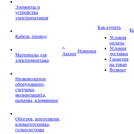
Элементы и
устройства
электропитания
Как купить
К
Кабель, провод
Условия
оплаты
Условия
Новинки
Акции
доставки
Материалы для
Гарантия
электромонтажа
на товар
Возврат
Низковольтное
оборудование,
счетчики,
молниезащита,
разъемы, клеммники
Обогрев, вентиляция,
климатотехника,
гелиосистемы