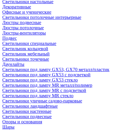
Светильники настольные
Декоративные
Офисные и ученические
Светильники потолочные интерьерные
Люстры подвесные
Люстры потолочные
Люстры-вентиляторы
Подвес
Светильники специальные
Светильник кольцевой
Светильник мебельный
Светильники точечные
Даунлайты
Светильники под лампу GX53, GX70 металл/пластик
Светильники под лампу GX53 с подсветкой
Светильники под лампу GX53 стекло
Светильники под лампу MR металл/полимер
Светильники под лампу MR с подсветкой
Светильники под лампу MR стекло
Светильники уличные садово-парковые
Светильники ландшафтные
Светильники настенные
Светильники подвесные
Опоры и основания
Шары