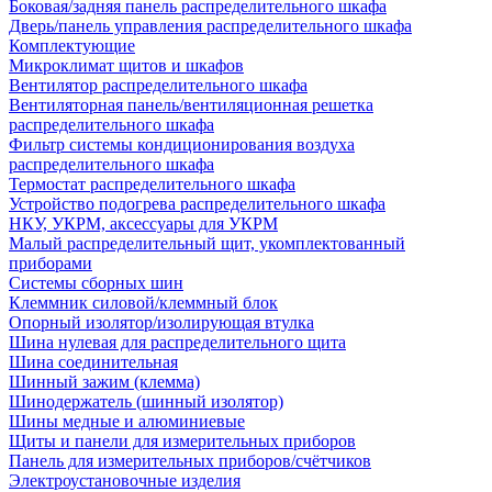
Боковая/задняя панель распределительного шкафа
Дверь/панель управления распределительного шкафа
Комплектующие
Микроклимат щитов и шкафов
Вентилятор распределительного шкафа
Вентиляторная панель/вентиляционная решетка
распределительного шкафа
Фильтр системы кондиционирования воздуха
распределительного шкафа
Термостат распределительного шкафа
Устройство подогрева распределительного шкафа
НКУ, УКРМ, аксессуары для УКРМ
Малый распределительный щит, укомплектованный
приборами
Системы сборных шин
Клеммник силовой/клеммный блок
Опорный изолятор/изолирующая втулка
Шина нулевая для распределительного щита
Шина соединительная
Шинный зажим (клемма)
Шинодержатель (шинный изолятор)
Шины медные и алюминиевые
Щиты и панели для измерительных приборов
Панель для измерительных приборов/счётчиков
Электроустановочные изделия