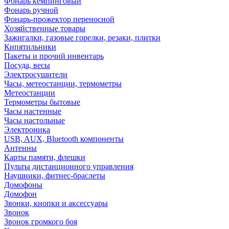
Фонарь кемпинговый
Фонарь ручной
Фонарь-прожектор переносной
Хозяйственные товары
Зажигалки, газовые горелки, резаки, плитки
Кипятильники
Пакеты и прочий инвентарь
Посуда, весы
Электросушители
Часы, метеостанции, термометры
Метеостанции
Термометры бытовые
Часы настенные
Часы настольные
Электроника
USB, AUX, Bluetooth компоненты
Антенны
Карты памяти, флешки
Пульты дистанционного управления
Наушники, фитнес-браслеты
Домофоны
Домофон
Звонки, кнопки и аксессуары
Звонок
Звонок громкого боя