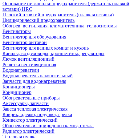
Основание низковольт. предохранителя (держатель плавкой
вставки) HRC
Плоский плавкий предохранитель (плавкая вставка)
Цилиндрический предохранитель
Обогрев, вентиляция, климатотехника, гелиосистемы
Вентиляторы
Вентилятор для оборудования
Вентилятор бытовой
Вентилятор для ванных комнат и кухонь
Каналы, воздуховоды, кроншетйны, регуляторы
Лючок вентиляционный
Решетка вентиляционная
Водонагреватели
Водонагреватель накопительный
Запчасти для водонагревателя
Кондиционеры
Кондиционер
Обогревательные приборы
Аксессуары, запчасти
Завеса тепловая электрическая
Коврик, одеяло, подушка, грелка
Конвектор электрический
Обогреватель из природного камня, стекла
Радиатор электрический
Тепловая пушка