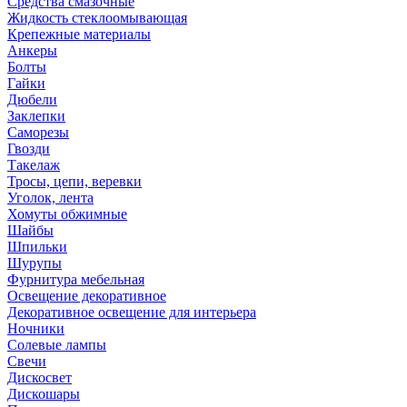
Средства смазочные
Жидкость стеклоомывающая
Крепежные материалы
Анкеры
Болты
Гайки
Дюбели
Заклепки
Саморезы
Гвозди
Такелаж
Тросы, цепи, веревки
Уголок, лента
Хомуты обжимные
Шайбы
Шпильки
Шурупы
Фурнитура мебельная
Освещение декоративное
Декоративное освещение для интерьера
Ночники
Солевые лампы
Свечи
Дискосвет
Дискошары