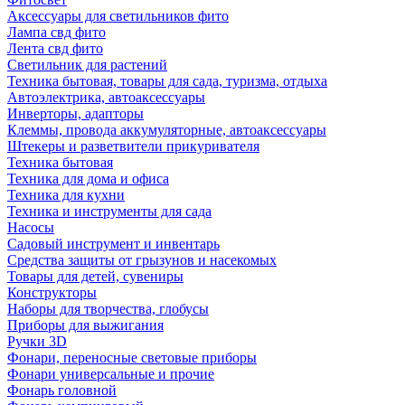
Аксессуары для светильников фито
Лампа свд фито
Лента свд фито
Светильник для растений
Техника бытовая, товары для сада, туризма, отдыха
Автоэлектрика, автоаксессуары
Инверторы, адапторы
Клеммы, провода аккумуляторные, автоаксессуары
Штекеры и разветвители прикуривателя
Техника бытовая
Техника для дома и офиса
Техника для кухни
Техника и инструменты для сада
Насосы
Садовый инструмент и инвентарь
Средства защиты от грызунов и насекомых
Товары для детей, сувениры
Конструкторы
Наборы для творчества, глобусы
Приборы для выжигания
Ручки 3D
Фонари, переносные световые приборы
Фонари универсальные и прочие
Фонарь головной