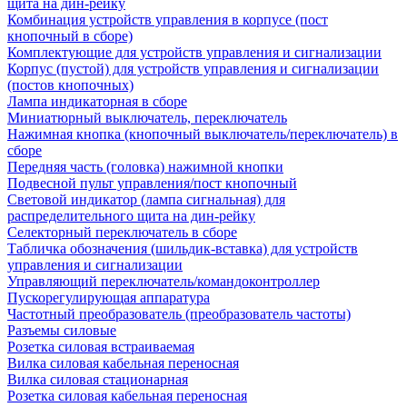
щита на дин-рейку
Комбинация устройств управления в корпусе (пост
кнопочный в сборе)
Комплектующие для устройств управления и сигнализации
Корпус (пустой) для устройств управления и сигнализации
(постов кнопочных)
Лампа индикаторная в сборе
Миниатюрный выключатель, переключатель
Нажимная кнопка (кнопочный выключатель/переключатель) в
сборе
Передняя часть (головка) нажимной кнопки
Подвесной пульт управления/пост кнопочный
Световой индикатор (лампа сигнальная) для
распределительного щита на дин-рейку
Селекторный переключатель в сборе
Табличка обозначения (шильдик-вставка) для устройств
управления и сигнализации
Управляющий переключатель/командоконтроллер
Пускорегулирующая аппаратура
Частотный преобразователь (преобразователь частоты)
Разъемы силовые
Розетка силовая встраиваемая
Вилка силовая кабельная переносная
Вилка силовая стационарная
Розетка силовая кабельная переносная