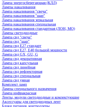
Лампа энергосберегающая (КЛЛ)
Лампы накаливания
Лампа накаливания "свеча"
Лампа накаливания "шар"
Лампа накаливания зеркальная
Лампа накаливания специальная
Лампа накаливания стандартная (ЛОН, МО)
Лампы светодиодные
Лампа свд "свеча"
Лампа свд "шар"
Лампа свд E27 стандарт
Лампа свд E27, Е40 большой мощности
Лампа свд GX, GU, G
Лампа свд декоративная
Лампа свд капсульная
Лампа свд линейная
Лампа свд рефлекторная
Лампа свд специальная
Лампа свд умная
Комплект ламп
Лампы специального назначения
Лампа инфракрасная
Ленты, модули светодиодные и комлектующие
Аксессуары для светодиодных лент
Блоки питания, контроллеры