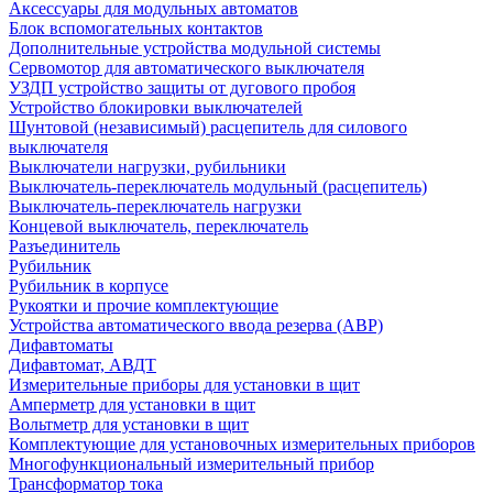
Аксессуары для модульных автоматов
Блок вспомогательных контактов
Дополнительные устройства модульной системы
Сервомотор для автоматического выключателя
УЗДП устройство защиты от дугового пробоя
Устройство блокировки выключателей
Шунтовой (независимый) расцепитель для силового
выключателя
Выключатели нагрузки, рубильники
Выключатель-переключатель модульный (расцепитель)
Выключатель-переключатель нагрузки
Концевой выключатель, переключатель
Разъединитель
Рубильник
Рубильник в корпусе
Рукоятки и прочие комплектующие
Устройства автоматического ввода резерва (АВР)
Дифавтоматы
Дифавтомат, АВДТ
Измерительные приборы для установки в щит
Амперметр для установки в щит
Вольтметр для установки в щит
Комплектующие для установочных измерительных приборов
Многофункциональный измерительный прибор
Трансформатор тока