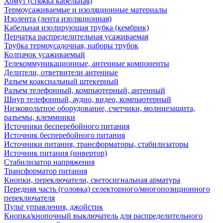
Хомут (стяжка кабельная)
Термоусаживаемые и изоляционные материалы
Изолента (лента изоляционная)
Кабельная изолирующая трубка (кембрик)
Перчатка распределительная усаживаемая
Трубка термоусадочная, наборы трубок
Колпачок усаживаемый
Телекоммуникационные, антенные компоненты
Делители, ответвители антенные
Разъем коаксиальный штекерный
Разъем телефонный, компьютерный, антенный
Шнур телефонный, аудио, видео, компьютерный
Низковольтное оборудование, счетчики, молниезащита,
разъемы, клеммники
Источники бесперебойного питания
Источник бесперебойного питания
Источники питания, трансформаторы, стабилизаторы
Источник питания (инвертор)
Стабилизатор напряжения
Трансформатор питания
Кнопки, переключатели, светосигнальная арматура
Передняя часть (головка) селекторного/многопозиционного
переключателя
Пульт управления, джойстик
Кнопка/кнопочный выключатель для распределительного