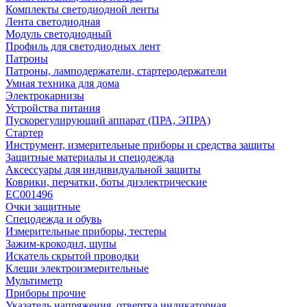
Комплекты светодиодной ленты
Лента светодиодная
Модуль светодиодный
Профиль для светодиодных лент
Патроны
Патроны, ламподержатели, стартеродержатели
Умная техника для дома
Электрокарнизы
Устройства питания
Пускорегулирующий аппарат (ПРА, ЭПРА)
Стартер
Инструмент, измерительные приборы и средства защиты
Защитные материалы и спецодежда
Аксессуары для индивидуальной защиты
Коврики, перчатки, боты диэлектрические
EC001496
Очки защитные
Спецодежда и обувь
Измерительные приборы, тестеры
Зажим-крокодил, щупы
Искатель скрытой проводки
Клещи электроизмерительные
Мультиметр
Приборы прочие
Указатель напряжения, отвертка индикаторная