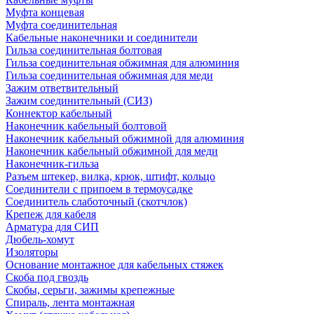
Муфта концевая
Муфта соединительная
Кабельные наконечники и соединители
Гильза соединительная болтовая
Гильза соединительная обжимная для алюминия
Гильза соединительная обжимная для меди
Зажим ответвительный
Зажим соединительный (СИЗ)
Коннектор кабельный
Наконечник кабельный болтовой
Наконечник кабельный обжимной для алюминия
Наконечник кабельный обжимной для меди
Наконечник-гильза
Разъем штекер, вилка, крюк, штифт, кольцо
Соединители с припоем в термоусадке
Соединитель слаботочный (скотчлок)
Крепеж для кабеля
Арматура для СИП
Дюбель-хомут
Изоляторы
Основание монтажное для кабельных стяжек
Скоба под гвоздь
Скобы, серьги, зажимы крепежные
Спираль, лента монтажная