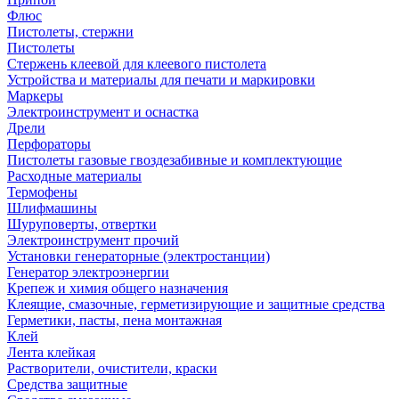
Флюс
Пистолеты, стержни
Пистолеты
Стержень клеевой для клеевого пистолета
Устройства и материалы для печати и маркировки
Маркеры
Электроинструмент и оснастка
Дрели
Перфораторы
Пистолеты газовые гвоздезабивные и комплектующие
Расходные материалы
Термофены
Шлифмашины
Шуруповерты, отвертки
Электроинструмент прочий
Установки генераторные (электростанции)
Генератор электроэнергии
Крепеж и химия общего назначения
Клеящие, смазочные, герметизирующие и защитные средства
Герметики, пасты, пена монтажная
Клей
Лента клейкая
Растворители, очистители, краски
Средства защитные