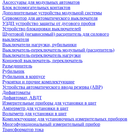
Аксессуары для модульных автоматов
Блок вспомогательных контактов
Дополнительные устройства модульной системы
Сервомотор для автоматического выключателя
УЗДП устройство защиты от дугового пробоя
Устройство блокировки выключателей
Шунтовой (независимый) расцепитель для силового
выключателя
Выключатели нагрузки, рубильники
Выключатель-переключатель модульный (расцепитель)
Выключатель-переключатель нагрузки
Концевой выключатель, переключатель
Разъединитель
Рубильник
Рубильник в корпусе
Рукоятки и прочие комплектующие
Устройства автоматического ввода резерва (АВР)
Дифавтоматы
Дифавтомат, АВДТ
Измерительные приборы для установки в щит
Амперметр для установки в щит
Вольтметр для установки в щит
Комплектующие для установочных измерительных приборов
Многофункциональный измерительный прибор
Трансформатор тока