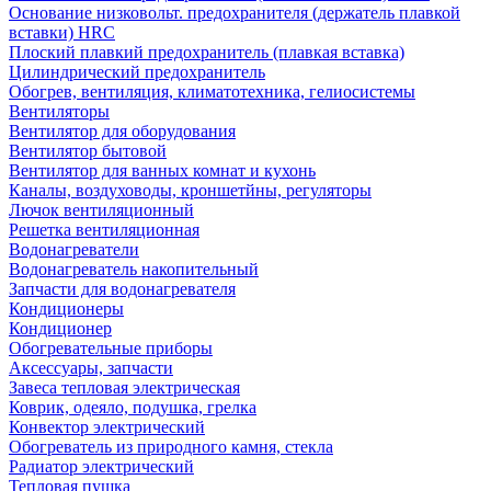
Основание низковольт. предохранителя (держатель плавкой
вставки) HRC
Плоский плавкий предохранитель (плавкая вставка)
Цилиндрический предохранитель
Обогрев, вентиляция, климатотехника, гелиосистемы
Вентиляторы
Вентилятор для оборудования
Вентилятор бытовой
Вентилятор для ванных комнат и кухонь
Каналы, воздуховоды, кроншетйны, регуляторы
Лючок вентиляционный
Решетка вентиляционная
Водонагреватели
Водонагреватель накопительный
Запчасти для водонагревателя
Кондиционеры
Кондиционер
Обогревательные приборы
Аксессуары, запчасти
Завеса тепловая электрическая
Коврик, одеяло, подушка, грелка
Конвектор электрический
Обогреватель из природного камня, стекла
Радиатор электрический
Тепловая пушка