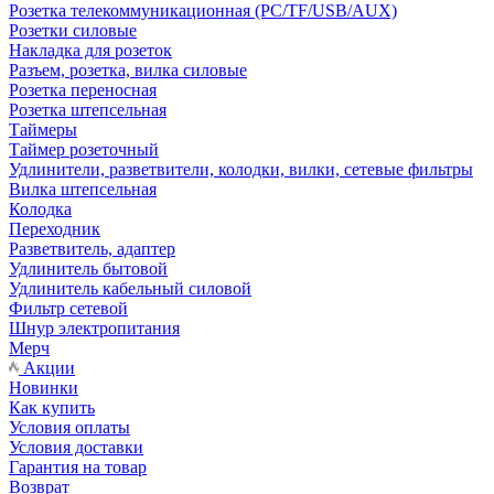
Розетка телекоммуникационная (PC/TF/USB/AUX)
Розетки силовые
Накладка для розеток
Разъем, розетка, вилка силовые
Розетка переносная
Розетка штепсельная
Таймеры
Таймер розеточный
Удлинители, разветвители, колодки, вилки, сетевые фильтры
Вилка штепсельная
Колодка
Переходник
Разветвитель, адаптер
Удлинитель бытовой
Удлинитель кабельный силовой
Фильтр сетевой
Шнур электропитания
Мерч
Акции
Новинки
Как купить
Условия оплаты
Условия доставки
Гарантия на товар
Возврат