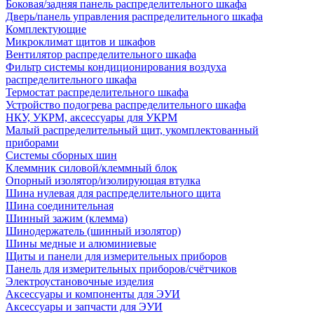
Боковая/задняя панель распределительного шкафа
Дверь/панель управления распределительного шкафа
Комплектующие
Микроклимат щитов и шкафов
Вентилятор распределительного шкафа
Фильтр системы кондиционирования воздуха
распределительного шкафа
Термостат распределительного шкафа
Устройство подогрева распределительного шкафа
НКУ, УКРМ, аксессуары для УКРМ
Малый распределительный щит, укомплектованный
приборами
Системы сборных шин
Клеммник силовой/клеммный блок
Опорный изолятор/изолирующая втулка
Шина нулевая для распределительного щита
Шина соединительная
Шинный зажим (клемма)
Шинодержатель (шинный изолятор)
Шины медные и алюминиевые
Щиты и панели для измерительных приборов
Панель для измерительных приборов/счётчиков
Электроустановочные изделия
Аксессуары и компоненты для ЭУИ
Аксессуары и запчасти для ЭУИ