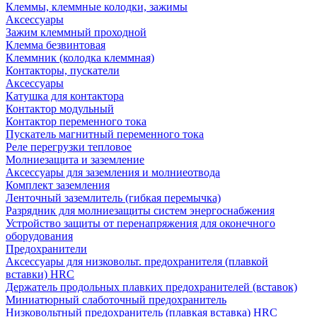
Клеммы, клеммные колодки, зажимы
Аксессуары
Зажим клеммный проходной
Клемма безвинтовая
Клеммник (колодка клеммная)
Контакторы, пускатели
Аксессуары
Катушка для контактора
Контактор модульный
Контактор переменного тока
Пускатель магнитный переменного тока
Реле перегрузки тепловое
Молниезащита и заземление
Аксессуары для заземления и молниеотвода
Комплект заземления
Ленточный заземлитель (гибкая перемычка)
Разрядник для молниезащиты систем энергоснабжения
Устройство защиты от перенапряжения для оконечного
оборудования
Предохранители
Аксессуары для низковольт. предохранителя (плавкой
вставки) HRC
Держатель продольных плавких предохранителей (вставок)
Миниатюрный слаботочный предохранитель
Низковольтный предохранитель (плавкая вставка) HRC