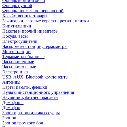
Фонарь кемпинговый
Фонарь ручной
Фонарь-прожектор переносной
Хозяйственные товары
Зажигалки, газовые горелки, резаки, плитки
Кипятильники
Пакеты и прочий инвентарь
Посуда, весы
Электросушители
Часы, метеостанции, термометры
Метеостанции
Термометры бытовые
Часы настенные
Часы настольные
Электроника
USB, AUX, Bluetooth компоненты
Антенны
Карты памяти, флешки
Пульты дистанционного управления
Наушники, фитнес-браслеты
Домофоны
Домофон
Звонки, кнопки и аксессуары
Звонок
Звонок громкого боя