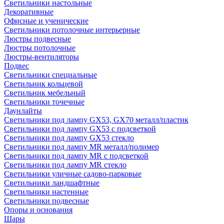
Светильники настольные
Декоративные
Офисные и ученические
Светильники потолочные интерьерные
Люстры подвесные
Люстры потолочные
Люстры-вентиляторы
Подвес
Светильники специальные
Светильник кольцевой
Светильник мебельный
Светильники точечные
Даунлайты
Светильники под лампу GX53, GX70 металл/пластик
Светильники под лампу GX53 с подсветкой
Светильники под лампу GX53 стекло
Светильники под лампу MR металл/полимер
Светильники под лампу MR с подсветкой
Светильники под лампу MR стекло
Светильники уличные садово-парковые
Светильники ландшафтные
Светильники настенные
Светильники подвесные
Опоры и основания
Шары