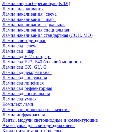
Лампа энергосберегающая (КЛЛ)
Лампы накаливания
Лампа накаливания "свеча"
Лампа накаливания "шар"
Лампа накаливания зеркальная
Лампа накаливания специальная
Лампа накаливания стандартная (ЛОН, МО)
Лампы светодиодные
Лампа свд "свеча"
Лампа свд "шар"
Лампа свд E27 стандарт
Лампа свд E27, Е40 большой мощности
Лампа свд GX, GU, G
Лампа свд декоративная
Лампа свд капсульная
Лампа свд линейная
Лампа свд рефлекторная
Лампа свд специальная
Лампа свд умная
Комплект ламп
Лампы специального назначения
Лампа инфракрасная
Ленты, модули светодиодные и комлектующие
Аксессуары для светодиодных лент
Блоки питания, контроллеры