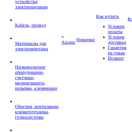
устройства
электропитания
Как купить
К
Кабель, провод
Условия
оплаты
Условия
Новинки
Акции
доставки
Материалы для
Гарантия
электромонтажа
на товар
Возврат
Низковольтное
оборудование,
счетчики,
молниезащита,
разъемы, клеммники
Обогрев, вентиляция,
климатотехника,
гелиосистемы