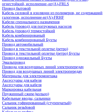
огнестойкий, исполнение–нг(А)-FRLS
Провод бытовой
Кабель силовой в изоляции из полимеров, не содержащий
галогенов, исполнение-нг(А)-FRHF
Кабели специального назначения
Кабель (провод) для погружных насосов
Кабель (провод) термостойкий
Кабель комбинированый
Кабель комбинированый Бухты
Провод автомобильный
Провод в текстильной оплетке (ретро)
Провод в текстильной оплетке (ретро) Бухты
Провод одножильный Бухты
Эмальпровод
Провода для воздушных линий электропередач
Провод для воздушных линий электропередач
Материалы для электромонтажа
Аксессуары для кабеля
Аксессуары для кабеля
Маркировка кабельная
Пружинный сжим (кольцо)
Кабельные вводы, сальники
Сальник гофрированный (ступенчатый)
Сальник резьбовой
Кабельные муфты