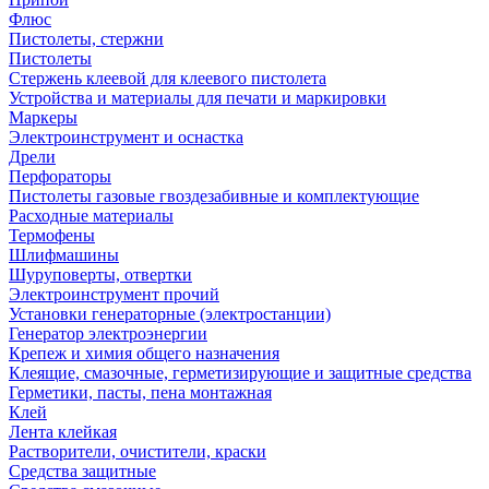
Флюс
Пистолеты, стержни
Пистолеты
Стержень клеевой для клеевого пистолета
Устройства и материалы для печати и маркировки
Маркеры
Электроинструмент и оснастка
Дрели
Перфораторы
Пистолеты газовые гвоздезабивные и комплектующие
Расходные материалы
Термофены
Шлифмашины
Шуруповерты, отвертки
Электроинструмент прочий
Установки генераторные (электростанции)
Генератор электроэнергии
Крепеж и химия общего назначения
Клеящие, смазочные, герметизирующие и защитные средства
Герметики, пасты, пена монтажная
Клей
Лента клейкая
Растворители, очистители, краски
Средства защитные