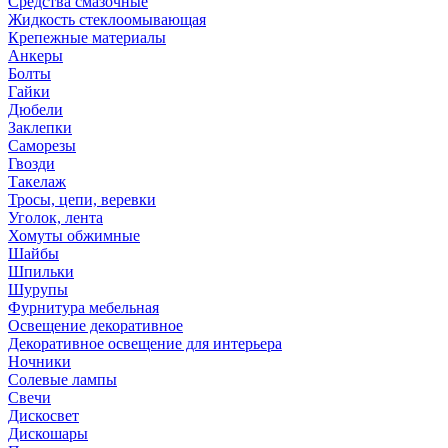
Средства смазочные
Жидкость стеклоомывающая
Крепежные материалы
Анкеры
Болты
Гайки
Дюбели
Заклепки
Саморезы
Гвозди
Такелаж
Тросы, цепи, веревки
Уголок, лента
Хомуты обжимные
Шайбы
Шпильки
Шурупы
Фурнитура мебельная
Освещение декоративное
Декоративное освещение для интерьера
Ночники
Солевые лампы
Свечи
Дискосвет
Дискошары