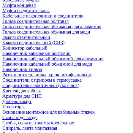
Муфта концевая
Муфта соединительная
Кабельные наконечники и соединители
Гильза соединительная болтовая
Гильза соединительная обжимная для алюминия
Гильза соединительная обжимная для меди
Зажим ответвительный
Зажим соединительный (СИЗ)
Коннектор кабельный
Наконечник кабельный болтовой
Наконечник кабельный обжимной для алюминия
Наконечник кабельный обжимной для меди
Наконечник-гильза
Разъем штекер, вилка, крюк, штифт, кольцо
Соединители с припоем в термоусадке
Соединитель слаботочный (скотчлок)
Крепеж для кабеля
Арматура для СИП
Дюбель-хомут
Изоляторы
Основание монтажное для кабельных стяжек
Скоба под гвоздь
Скобы, серьги, зажимы крепежные
Спираль, лента монтажная