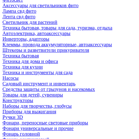
Аксессуары для светильников фито
Лампа свд фито
Лента свд фито
Светильник для растений
Техника бытовая, товары для сада, туризма, отдыха
Автоэлектрика, автоаксессуары
Инверторы, адапторы
Клеммы, провода аккумуляторные, автоаксессуары
Штекеры и разветвители прикуривателя
Техника бытовая
Техника для дома и офиса
Техника для кухни
Техника и инструменты для сада
Насосы
Садовый инструмент и инвентарь
Средства защиты от грызунов и насекомых
Товары для детей, сувениры
Конструкторы
Наборы для творчества, глобусы
Приборы для выжигания
Ручки 3D
Фонари, переносные световые приборы
Фонари универсальные и прочие
Фонарь головной