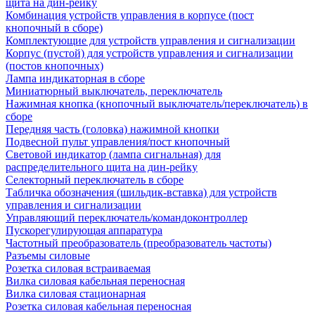
щита на дин-рейку
Комбинация устройств управления в корпусе (пост
кнопочный в сборе)
Комплектующие для устройств управления и сигнализации
Корпус (пустой) для устройств управления и сигнализации
(постов кнопочных)
Лампа индикаторная в сборе
Миниатюрный выключатель, переключатель
Нажимная кнопка (кнопочный выключатель/переключатель) в
сборе
Передняя часть (головка) нажимной кнопки
Подвесной пульт управления/пост кнопочный
Световой индикатор (лампа сигнальная) для
распределительного щита на дин-рейку
Селекторный переключатель в сборе
Табличка обозначения (шильдик-вставка) для устройств
управления и сигнализации
Управляющий переключатель/командоконтроллер
Пускорегулирующая аппаратура
Частотный преобразователь (преобразователь частоты)
Разъемы силовые
Розетка силовая встраиваемая
Вилка силовая кабельная переносная
Вилка силовая стационарная
Розетка силовая кабельная переносная