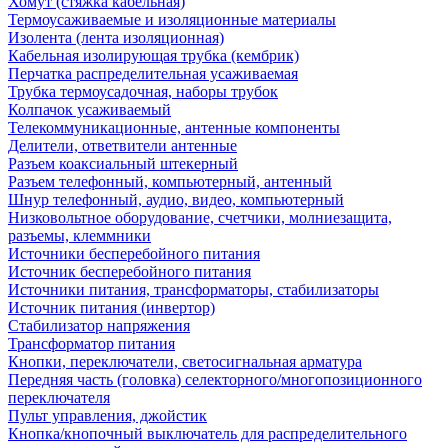
Хомут (стяжка кабельная)
Термоусаживаемые и изоляционные материалы
Изолента (лента изоляционная)
Кабельная изолирующая трубка (кембрик)
Перчатка распределительная усаживаемая
Трубка термоусадочная, наборы трубок
Колпачок усаживаемый
Телекоммуникационные, антенные компоненты
Делители, ответвители антенные
Разъем коаксиальный штекерный
Разъем телефонный, компьютерный, антенный
Шнур телефонный, аудио, видео, компьютерный
Низковольтное оборудование, счетчики, молниезащита,
разъемы, клеммники
Источники бесперебойного питания
Источник бесперебойного питания
Источники питания, трансформаторы, стабилизаторы
Источник питания (инвертор)
Стабилизатор напряжения
Трансформатор питания
Кнопки, переключатели, светосигнальная арматура
Передняя часть (головка) селекторного/многопозиционного
переключателя
Пульт управления, джойстик
Кнопка/кнопочный выключатель для распределительного