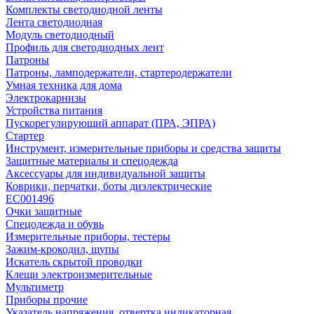
Комплекты светодиодной ленты
Лента светодиодная
Модуль светодиодный
Профиль для светодиодных лент
Патроны
Патроны, ламподержатели, стартеродержатели
Умная техника для дома
Электрокарнизы
Устройства питания
Пускорегулирующий аппарат (ПРА, ЭПРА)
Стартер
Инструмент, измерительные приборы и средства защиты
Защитные материалы и спецодежда
Аксессуары для индивидуальной защиты
Коврики, перчатки, боты диэлектрические
EC001496
Очки защитные
Спецодежда и обувь
Измерительные приборы, тестеры
Зажим-крокодил, щупы
Искатель скрытой проводки
Клещи электроизмерительные
Мультиметр
Приборы прочие
Указатель напряжения, отвертка индикаторная