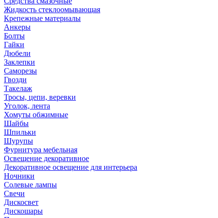
Средства смазочные
Жидкость стеклоомывающая
Крепежные материалы
Анкеры
Болты
Гайки
Дюбели
Заклепки
Саморезы
Гвозди
Такелаж
Тросы, цепи, веревки
Уголок, лента
Хомуты обжимные
Шайбы
Шпильки
Шурупы
Фурнитура мебельная
Освещение декоративное
Декоративное освещение для интерьера
Ночники
Солевые лампы
Свечи
Дискосвет
Дискошары