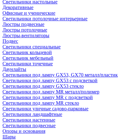
Светильники настольные
Декоративные
Офисные и ученические
Светильники потолочные интерьерные
Люстры подвесные
Люстры потолочные
Люстры-вентиляторы
Подвес
Светильники специальные
Светильник кольцевой
Светильник мебельный
Светильники точечные
Даунлайты
Светильники под лампу GX53, GX70 металл/пластик
Светильники под лампу GX53 с подсветкой
Светильники под лампу GX53 стекло
Светильники под лампу MR металл/полимер
Светильники под лампу MR с подсветкой
Светильники под лампу MR стекло
Светильники уличные садово-парковые
Светильники ландшафтные
Светильники настенные
Светильники подвесные
Опоры и основания
Шары