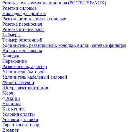
Розетка телекоммуникационная (PC/TF/USB/AUX)
Розетки силовые
Накладка для розеток
Разъем, розетка, вилка силовые
Розетка переносная
Розетка штепсельная
Таймеры
Таймер розеточный
Удлинители, разветвители, колодки, вилки, сетевые фильтры
Вилка штепсельная
Колодка
Переходник
Разветвитель, адаптер
Удлинитель бытовой
Удлинитель кабельный силовой
Фильтр сетевой
Шнур электропитания
Мерч
Акции
Новинки
Как купить
Условия оплаты
Условия доставки
Гарантия на товар
Возврат