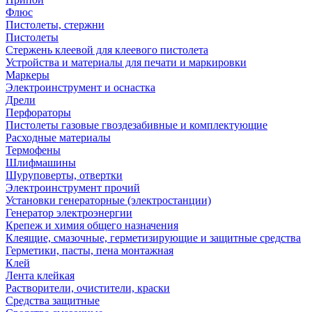
Флюс
Пистолеты, стержни
Пистолеты
Стержень клеевой для клеевого пистолета
Устройства и материалы для печати и маркировки
Маркеры
Электроинструмент и оснастка
Дрели
Перфораторы
Пистолеты газовые гвоздезабивные и комплектующие
Расходные материалы
Термофены
Шлифмашины
Шуруповерты, отвертки
Электроинструмент прочий
Установки генераторные (электростанции)
Генератор электроэнергии
Крепеж и химия общего назначения
Клеящие, смазочные, герметизирующие и защитные средства
Герметики, пасты, пена монтажная
Клей
Лента клейкая
Растворители, очистители, краски
Средства защитные