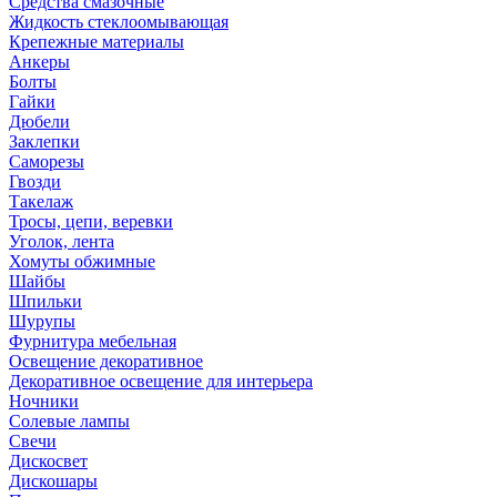
Средства смазочные
Жидкость стеклоомывающая
Крепежные материалы
Анкеры
Болты
Гайки
Дюбели
Заклепки
Саморезы
Гвозди
Такелаж
Тросы, цепи, веревки
Уголок, лента
Хомуты обжимные
Шайбы
Шпильки
Шурупы
Фурнитура мебельная
Освещение декоративное
Декоративное освещение для интерьера
Ночники
Солевые лампы
Свечи
Дискосвет
Дискошары