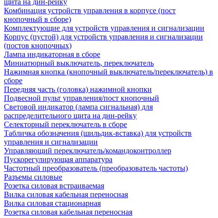
щита на дин-рейку
Комбинация устройств управления в корпусе (пост
кнопочный в сборе)
Комплектующие для устройств управления и сигнализации
Корпус (пустой) для устройств управления и сигнализации
(постов кнопочных)
Лампа индикаторная в сборе
Миниатюрный выключатель, переключатель
Нажимная кнопка (кнопочный выключатель/переключатель) в
сборе
Передняя часть (головка) нажимной кнопки
Подвесной пульт управления/пост кнопочный
Световой индикатор (лампа сигнальная) для
распределительного щита на дин-рейку
Селекторный переключатель в сборе
Табличка обозначения (шильдик-вставка) для устройств
управления и сигнализации
Управляющий переключатель/командоконтроллер
Пускорегулирующая аппаратура
Частотный преобразователь (преобразователь частоты)
Разъемы силовые
Розетка силовая встраиваемая
Вилка силовая кабельная переносная
Вилка силовая стационарная
Розетка силовая кабельная переносная