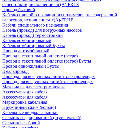
огнестойкий, исполнение–нг(А)-FRLS
Провод бытовой
Кабель силовой в изоляции из полимеров, не содержащий
галогенов, исполнение-нг(А)-FRHF
Кабели специального назначения
Кабель (провод) для погружных насосов
Кабель (провод) термостойкий
Кабель комбинированый
Кабель комбинированый Бухты
Провод автомобильный
Провод в текстильной оплетке (ретро)
Провод в текстильной оплетке (ретро) Бухты
Провод одножильный Бухты
Эмальпровод
Провода для воздушных линий электропередач
Провод для воздушных линий электропередач
Материалы для электромонтажа
Аксессуары для кабеля
Аксессуары для кабеля
Маркировка кабельная
Пружинный сжим (кольцо)
Кабельные вводы, сальники
Сальник гофрированный (ступенчатый)
Сальник резьбовой
Кабельные муфты