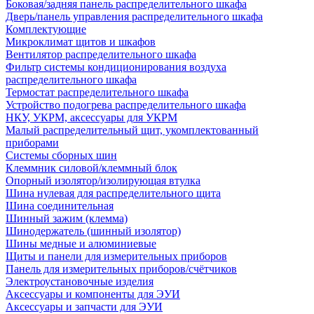
Боковая/задняя панель распределительного шкафа
Дверь/панель управления распределительного шкафа
Комплектующие
Микроклимат щитов и шкафов
Вентилятор распределительного шкафа
Фильтр системы кондиционирования воздуха
распределительного шкафа
Термостат распределительного шкафа
Устройство подогрева распределительного шкафа
НКУ, УКРМ, аксессуары для УКРМ
Малый распределительный щит, укомплектованный
приборами
Системы сборных шин
Клеммник силовой/клеммный блок
Опорный изолятор/изолирующая втулка
Шина нулевая для распределительного щита
Шина соединительная
Шинный зажим (клемма)
Шинодержатель (шинный изолятор)
Шины медные и алюминиевые
Щиты и панели для измерительных приборов
Панель для измерительных приборов/счётчиков
Электроустановочные изделия
Аксессуары и компоненты для ЭУИ
Аксессуары и запчасти для ЭУИ