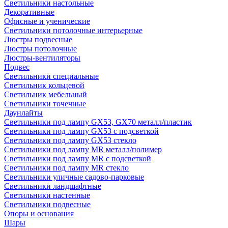
Светильники настольные
Декоративные
Офисные и ученические
Светильники потолочные интерьерные
Люстры подвесные
Люстры потолочные
Люстры-вентиляторы
Подвес
Светильники специальные
Светильник кольцевой
Светильник мебельный
Светильники точечные
Даунлайты
Светильники под лампу GX53, GX70 металл/пластик
Светильники под лампу GX53 с подсветкой
Светильники под лампу GX53 стекло
Светильники под лампу MR металл/полимер
Светильники под лампу MR с подсветкой
Светильники под лампу MR стекло
Светильники уличные садово-парковые
Светильники ландшафтные
Светильники настенные
Светильники подвесные
Опоры и основания
Шары