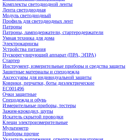
Комплекты светодиодной ленты
Лента светодиодная
Модуль светодиодный
Профиль для светодиодных лент
Патроны
Патроны, ламподержатели, стартеродержатели
Умная техника для дома
Электрокарнизы
Устройства питания
Пускорегулирующий аппарат (ПРА, ЭПРА)
Стартер
Инструмент, измерительные приборы и средства защиты
Защитные материалы и спецодежда
Аксессуары для индивидуальной защиты
Коврики, перчатки, боты диэлектрические
EC001496
Очки защитные
Спецодежда и обувь
Измерительные приборы, тестеры
Зажим-крокодил, щупы
Искатель скрытой проводки
Клещи электроизмерительные
Мультиметр
Приборы прочие
Указатель напряжения, отвертка индикаторная