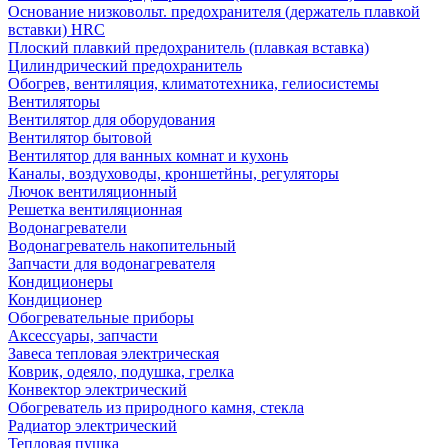
Основание низковольт. предохранителя (держатель плавкой
вставки) HRC
Плоский плавкий предохранитель (плавкая вставка)
Цилиндрический предохранитель
Обогрев, вентиляция, климатотехника, гелиосистемы
Вентиляторы
Вентилятор для оборудования
Вентилятор бытовой
Вентилятор для ванных комнат и кухонь
Каналы, воздуховоды, кроншетйны, регуляторы
Лючок вентиляционный
Решетка вентиляционная
Водонагреватели
Водонагреватель накопительный
Запчасти для водонагревателя
Кондиционеры
Кондиционер
Обогревательные приборы
Аксессуары, запчасти
Завеса тепловая электрическая
Коврик, одеяло, подушка, грелка
Конвектор электрический
Обогреватель из природного камня, стекла
Радиатор электрический
Тепловая пушка