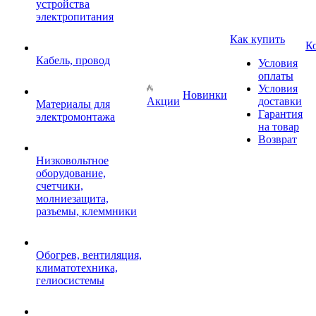
устройства
электропитания
Как купить
К
Кабель, провод
Условия
оплаты
Условия
Новинки
Акции
доставки
Материалы для
Гарантия
электромонтажа
на товар
Возврат
Низковольтное
оборудование,
счетчики,
молниезащита,
разъемы, клеммники
Обогрев, вентиляция,
климатотехника,
гелиосистемы