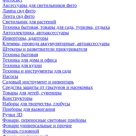
Аксессуары для светильников фито
Лампа свд фито
Лента свд фито
Светильник для растений
Техника бытовая, товары для сада, туризма, отдыха
Автоэлектрика, автоаксессуары
Инверторы, адапторы
Клеммы, провода аккумуляторные, автоаксессуары
Штекеры и разветвители прикуривателя
Техника бытовая
Техника для дома и офиса
Техника для кухни
Техника и инструменты для сада
Насосы
Садовый инструмент и инвентарь
Средства защиты от грызунов и насекомых
Товары для детей, сувениры
Конструкторы
Наборы для творчества, глобусы
Приборы для выжигания
Ручки 3D
Фонари, переносные световые приборы
Фонари универсальные и прочие
Фонарь головной