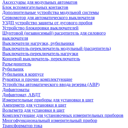
Аксессуары для модульных автоматов
Блок вспомогательных контактов
Дополнительные устройства модульной системы
Сервомотор для автоматического выключателя
УЗДП устройство защиты от дугового пробоя
Устройство блокировки выключателей
Шунтовой (независимый) расцепитель для силового
выключателя
Выключатели нагрузки, рубильники
Выключатель-переключатель модульный (расцепитель)
Выключатель-переключатель нагрузки
Концевой выключатель, переключатель
Разъединитель
Рубильник
Рубильник в корпусе
Рукоятки и прочие комплектующие
Устройства автоматического ввода резерва (АВР)
Дифавтоматы
Дифавтомат, АВДТ
Измерительные приборы для установки в щит
Амперметр для установки в щит
Вольтметр для установки в щит
Комплектующие для установочных измерительных приборов
Многофункциональный измерительный прибор
Трансформатор тока