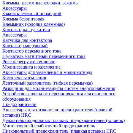
Клеммы, клеммные колодки, зажимы
Аксессуары
Зажим клеммный проходной
Клемма безвинтовая
Клеммник (колодка клеммная)
Контакторы, пускатели
Аксессуары
Катушка для контактора
Контактор модульный
Контактор переменного тока
Пускатель магнитный переменного тока
Реле перегрузки тепловое
Молниезащита и заземление
Аксессуары для заземления и молниеотвода
Комплект заземления
Ленточный заземлитель (гибкая перемычка)
Разрядник для молниезащиты систем энергоснабжения
Устройство защиты от перенапряжения для оконечного
оборудования
Предохранители
Аксессуары для низковольт. предохранителя (плавкой
вставки) HRC
Держатель продольных плавких предохранителей (вставок)
Миниатюрный слаботочный предохранитель
Низковольтный предохранитель (плавкая вставка) HRC