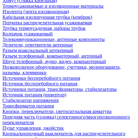
Хомут (стяжка кабельная)
Термоусаживаемые и изоляционные материалы
Изолента (лента изоляционная)
Кабельная изолирующая трубка (кембрик)
Перчатка распределительная усаживаемая
Трубка термоусадочная, наборы трубок
Колпачок усаживаемый
Телекоммуникационные, антенные компоненты
Делители, ответвители антенные
Разъем коаксиальный штекерный
Разъем телефонный, компьютерный, антенный
Шнур телефонный, аудио, видео, компьютерный
Низковольтное оборудование, счетчики, молниезащита,
разъемы, клеммники
Источники бесперебойного питания
Источник бесперебойного питания
Источники питания, трансформаторы, стабилизаторы
Источник питания (инвертор)
Стабилизатор напряжения
Трансформатор питания
Кнопки, переключатели, светосигнальная арматура
Передняя часть (головка) селекторного/многопозиционного
переключателя
Пульт управления, джойстик
Кнопка/кнопочный выключатель для распределительного