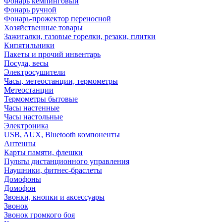
Фонарь кемпинговый
Фонарь ручной
Фонарь-прожектор переносной
Хозяйственные товары
Зажигалки, газовые горелки, резаки, плитки
Кипятильники
Пакеты и прочий инвентарь
Посуда, весы
Электросушители
Часы, метеостанции, термометры
Метеостанции
Термометры бытовые
Часы настенные
Часы настольные
Электроника
USB, AUX, Bluetooth компоненты
Антенны
Карты памяти, флешки
Пульты дистанционного управления
Наушники, фитнес-браслеты
Домофоны
Домофон
Звонки, кнопки и аксессуары
Звонок
Звонок громкого боя