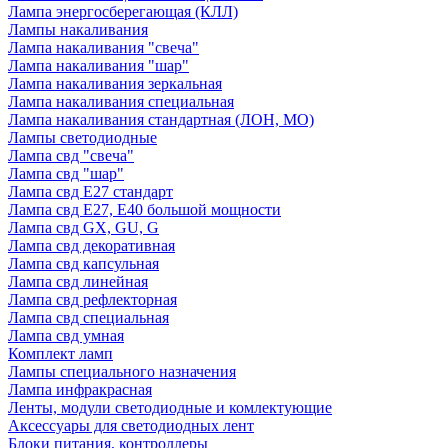
Лампа энергосберегающая (КЛЛ)
Лампы накаливания
Лампа накаливания "свеча"
Лампа накаливания "шар"
Лампа накаливания зеркальная
Лампа накаливания специальная
Лампа накаливания стандартная (ЛОН, МО)
Лампы светодиодные
Лампа свд "свеча"
Лампа свд "шар"
Лампа свд E27 стандарт
Лампа свд E27, Е40 большой мощности
Лампа свд GX, GU, G
Лампа свд декоративная
Лампа свд капсульная
Лампа свд линейная
Лампа свд рефлекторная
Лампа свд специальная
Лампа свд умная
Комплект ламп
Лампы специального назначения
Лампа инфракрасная
Ленты, модули светодиодные и комлектующие
Аксессуары для светодиодных лент
Блоки питания, контроллеры