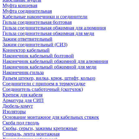
Муфта концевая
Муфта соединительная
Кабельные наконечники и соединители
Гильза соединительная болтовая
Гильза соединительная обжимная для алюминия
Гильза соединительная обжимная для меди
Зажим ответвительный
Зажим соединительный (СИЗ)
Коннектор кабельный
Наконечник кабельный болтовой
Наконечник кабельный обжимной для алюминия
Наконечник кабельный обжимной для меди
Наконечник-гильза
Разъем штекер, вилка, крюк, штифт, кольцо
Соединители с припоем в термоусадке
Соединитель слаботочный (скотчлок)
Крепеж для кабеля
Арматура для СИП
Дюбель-хомут
Изоляторы
Основание монтажное для кабельных стяжек
Скоба под гвоздь
Скобы, серьги, зажимы крепежные
Спираль, лента монтажная