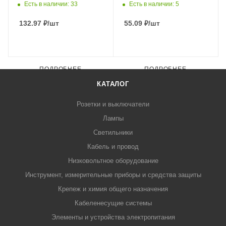
Есть в наличии: 33
Есть в наличии: 5
132.97
₽
/шт
55.09
₽
/шт
ПОДРОБНЕЕ
ПОДРОБНЕЕ
КАТАЛОГ
Розетки и выключатели
Лампы
Светильники
Кабель и провод
Низковольтное оборудование
Инструмент, измерительные приборы и средства защиты
Крепеж и химия общего назначения
Кабеленесущие системы
Элементы и устройства электропитания