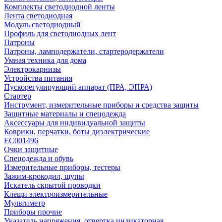
Комплекты светодиодной ленты
Лента светодиодная
Модуль светодиодный
Профиль для светодиодных лент
Патроны
Патроны, ламподержатели, стартеродержатели
Умная техника для дома
Электрокарнизы
Устройства питания
Пускорегулирующий аппарат (ПРА, ЭПРА)
Стартер
Инструмент, измерительные приборы и средства защиты
Защитные материалы и спецодежда
Аксессуары для индивидуальной защиты
Коврики, перчатки, боты диэлектрические
EC001496
Очки защитные
Спецодежда и обувь
Измерительные приборы, тестеры
Зажим-крокодил, щупы
Искатель скрытой проводки
Клещи электроизмерительные
Мультиметр
Приборы прочие
Указатель напряжения, отвертка индикаторная