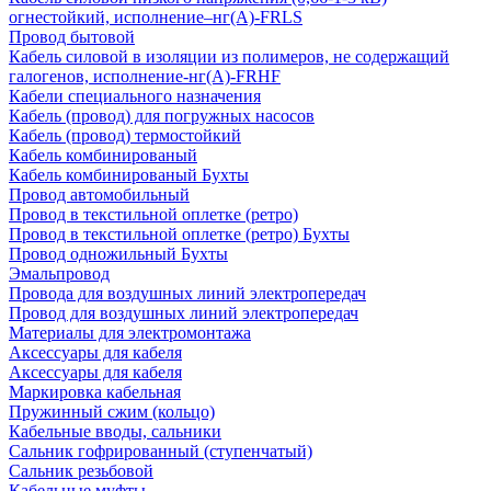
огнестойкий, исполнение–нг(А)-FRLS
Провод бытовой
Кабель силовой в изоляции из полимеров, не содержащий
галогенов, исполнение-нг(А)-FRHF
Кабели специального назначения
Кабель (провод) для погружных насосов
Кабель (провод) термостойкий
Кабель комбинированый
Кабель комбинированый Бухты
Провод автомобильный
Провод в текстильной оплетке (ретро)
Провод в текстильной оплетке (ретро) Бухты
Провод одножильный Бухты
Эмальпровод
Провода для воздушных линий электропередач
Провод для воздушных линий электропередач
Материалы для электромонтажа
Аксессуары для кабеля
Аксессуары для кабеля
Маркировка кабельная
Пружинный сжим (кольцо)
Кабельные вводы, сальники
Сальник гофрированный (ступенчатый)
Сальник резьбовой
Кабельные муфты