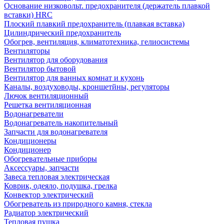
Основание низковольт. предохранителя (держатель плавкой
вставки) HRC
Плоский плавкий предохранитель (плавкая вставка)
Цилиндрический предохранитель
Обогрев, вентиляция, климатотехника, гелиосистемы
Вентиляторы
Вентилятор для оборудования
Вентилятор бытовой
Вентилятор для ванных комнат и кухонь
Каналы, воздуховоды, кроншетйны, регуляторы
Лючок вентиляционный
Решетка вентиляционная
Водонагреватели
Водонагреватель накопительный
Запчасти для водонагревателя
Кондиционеры
Кондиционер
Обогревательные приборы
Аксессуары, запчасти
Завеса тепловая электрическая
Коврик, одеяло, подушка, грелка
Конвектор электрический
Обогреватель из природного камня, стекла
Радиатор электрический
Тепловая пушка