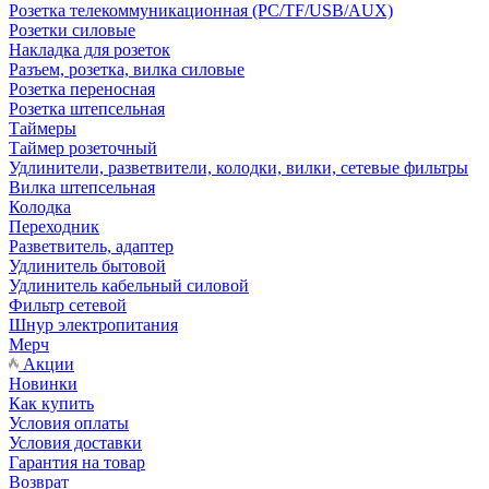
Розетка телекоммуникационная (PC/TF/USB/AUX)
Розетки силовые
Накладка для розеток
Разъем, розетка, вилка силовые
Розетка переносная
Розетка штепсельная
Таймеры
Таймер розеточный
Удлинители, разветвители, колодки, вилки, сетевые фильтры
Вилка штепсельная
Колодка
Переходник
Разветвитель, адаптер
Удлинитель бытовой
Удлинитель кабельный силовой
Фильтр сетевой
Шнур электропитания
Мерч
Акции
Новинки
Как купить
Условия оплаты
Условия доставки
Гарантия на товар
Возврат