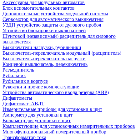
Аксессуары для модульных автоматов
Блок вспомогательных контактов
Дополнительные устройства модульной системы
Сервомотор для автоматического выключателя
УЗДП устройство защиты от дугового пробоя
Устройство блокировки выключателей
Шунтовой (независимый) расцепитель для силового
выключателя
Выключатели нагрузки, рубильники
Выключатель-переключатель модульный (расцепитель)
Выключатель-переключатель нагрузки
Концевой выключатель, переключатель
Разъединитель
Рубильник
Рубильник в корпусе
Рукоятки и прочие комплектующие
Устройства автоматического ввода резерва (АВР)
Дифавтоматы
Дифавтомат, АВДТ
Измерительные приборы для установки в щит
Амперметр для установки в щит
Вольтметр для установки в щит
Комплектующие для установочных измерительных приборов
Многофункциональный измерительный прибор
Трансформатор тока