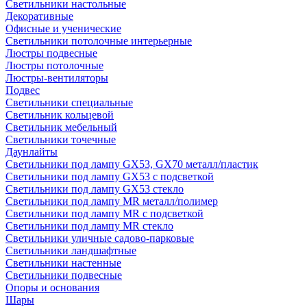
Светильники настольные
Декоративные
Офисные и ученические
Светильники потолочные интерьерные
Люстры подвесные
Люстры потолочные
Люстры-вентиляторы
Подвес
Светильники специальные
Светильник кольцевой
Светильник мебельный
Светильники точечные
Даунлайты
Светильники под лампу GX53, GX70 металл/пластик
Светильники под лампу GX53 с подсветкой
Светильники под лампу GX53 стекло
Светильники под лампу MR металл/полимер
Светильники под лампу MR с подсветкой
Светильники под лампу MR стекло
Светильники уличные садово-парковые
Светильники ландшафтные
Светильники настенные
Светильники подвесные
Опоры и основания
Шары