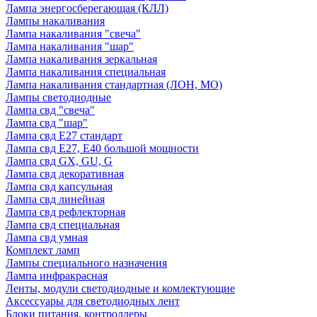
Лампа энергосберегающая (КЛЛ)
Лампы накаливания
Лампа накаливания "свеча"
Лампа накаливания "шар"
Лампа накаливания зеркальная
Лампа накаливания специальная
Лампа накаливания стандартная (ЛОН, МО)
Лампы светодиодные
Лампа свд "свеча"
Лампа свд "шар"
Лампа свд E27 стандарт
Лампа свд E27, Е40 большой мощности
Лампа свд GX, GU, G
Лампа свд декоративная
Лампа свд капсульная
Лампа свд линейная
Лампа свд рефлекторная
Лампа свд специальная
Лампа свд умная
Комплект ламп
Лампы специального назначения
Лампа инфракрасная
Ленты, модули светодиодные и комлектующие
Аксессуары для светодиодных лент
Блоки питания, контроллеры