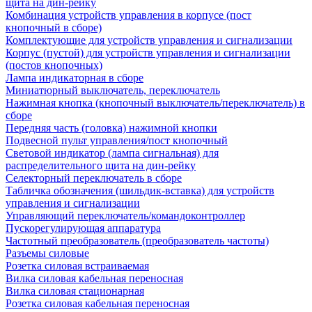
щита на дин-рейку
Комбинация устройств управления в корпусе (пост
кнопочный в сборе)
Комплектующие для устройств управления и сигнализации
Корпус (пустой) для устройств управления и сигнализации
(постов кнопочных)
Лампа индикаторная в сборе
Миниатюрный выключатель, переключатель
Нажимная кнопка (кнопочный выключатель/переключатель) в
сборе
Передняя часть (головка) нажимной кнопки
Подвесной пульт управления/пост кнопочный
Световой индикатор (лампа сигнальная) для
распределительного щита на дин-рейку
Селекторный переключатель в сборе
Табличка обозначения (шильдик-вставка) для устройств
управления и сигнализации
Управляющий переключатель/командоконтроллер
Пускорегулирующая аппаратура
Частотный преобразователь (преобразователь частоты)
Разъемы силовые
Розетка силовая встраиваемая
Вилка силовая кабельная переносная
Вилка силовая стационарная
Розетка силовая кабельная переносная