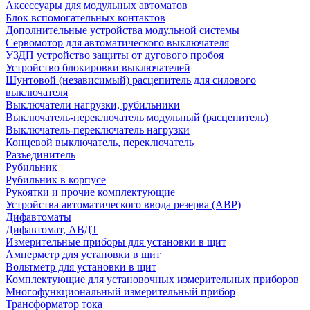
Аксессуары для модульных автоматов
Блок вспомогательных контактов
Дополнительные устройства модульной системы
Сервомотор для автоматического выключателя
УЗДП устройство защиты от дугового пробоя
Устройство блокировки выключателей
Шунтовой (независимый) расцепитель для силового
выключателя
Выключатели нагрузки, рубильники
Выключатель-переключатель модульный (расцепитель)
Выключатель-переключатель нагрузки
Концевой выключатель, переключатель
Разъединитель
Рубильник
Рубильник в корпусе
Рукоятки и прочие комплектующие
Устройства автоматического ввода резерва (АВР)
Дифавтоматы
Дифавтомат, АВДТ
Измерительные приборы для установки в щит
Амперметр для установки в щит
Вольтметр для установки в щит
Комплектующие для установочных измерительных приборов
Многофункциональный измерительный прибор
Трансформатор тока