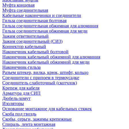
Муфта концевая
Муфта соединительная
Кабельные наконечники и соединители
Гильза соединительная болтовая
Гильза соединительная обжимная для алюминия
Гильза соединительная обжимная для меди
Зажим ответвительный
Зажим соединительный (СИЗ)
Коннектор кабельный
Наконечник кабельный болтовой
Наконечник кабельный обжимной для алюминия
Наконечник кабельный обжимной для меди
Наконечник-гильза
Разъем штекер, вилка, крюк, штифт, кольцо
Соединители с припоем в термоусадке
Соединитель слаботочный (скотчлок)
Крепеж для кабеля
Арматура для СИП
Дюбель-хомут
Изоляторы
Основание монтажное для кабельных стяжек
Скоба под гвоздь
Скобы, серьги, зажимы крепежные
Спираль, лента монтажная