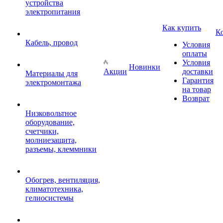
устройства
электропитания
Как купить
К
Кабель, провод
Условия
оплаты
Условия
Новинки
Акции
доставки
Материалы для
Гарантия
электромонтажа
на товар
Возврат
Низковольтное
оборудование,
счетчики,
молниезащита,
разъемы, клеммники
Обогрев, вентиляция,
климатотехника,
гелиосистемы