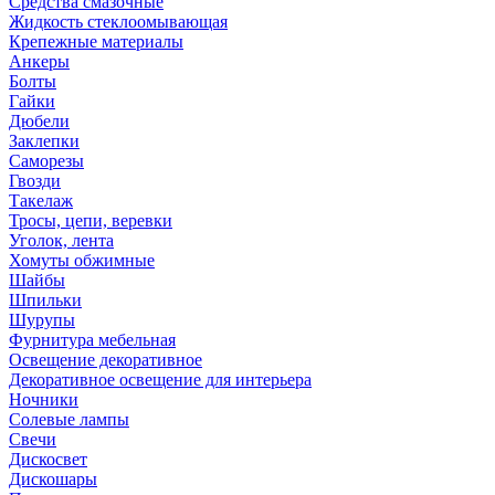
Средства смазочные
Жидкость стеклоомывающая
Крепежные материалы
Анкеры
Болты
Гайки
Дюбели
Заклепки
Саморезы
Гвозди
Такелаж
Тросы, цепи, веревки
Уголок, лента
Хомуты обжимные
Шайбы
Шпильки
Шурупы
Фурнитура мебельная
Освещение декоративное
Декоративное освещение для интерьера
Ночники
Солевые лампы
Свечи
Дискосвет
Дискошары