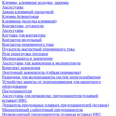
Клеммы, клеммные колодки, зажимы
Аксессуары
Зажим клеммный проходной
Клемма безвинтовая
Клеммник (колодка клеммная)
Контакторы, пускатели
Аксессуары
Катушка для контактора
Контактор модульный
Контактор переменного тока
Пускатель магнитный переменного тока
Реле перегрузки тепловое
Молниезащита и заземление
Аксессуары для заземления и молниеотвода
Комплект заземления
Ленточный заземлитель (гибкая перемычка)
Разрядник для молниезащиты систем энергоснабжения
Устройство защиты от перенапряжения для оконечного
оборудования
Предохранители
Аксессуары для низковольт. предохранителя (плавкой
вставки) HRC
Держатель продольных плавких предохранителей (вставок)
Миниатюрный слаботочный предохранитель
Низковольтный предохранитель (плавкая вставка) HRC