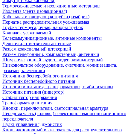
Хомут (стяжка кабельная)
Термоусаживаемые и изоляционные материалы
Изолента (лента изоляционная)
Кабельная изолирующая трубка (кембрик)
Перчатка распределительная усаживаемая
Трубка термоусадочная, наборы трубок
Колпачок усаживаемый
Телекоммуникационные, антенные компоненты
Делители, ответвители антенные
Разъем коаксиальный штекерный
Разъем телефонный, компьютерный, антенный
Шнур телефонный, аудио, видео, компьютерный
Низковольтное оборудование, счетчики, молниезащита,
разъемы, клеммники
Источники бесперебойного питания
Источник бесперебойного питания
Источники питания, трансформаторы, стабилизаторы
Источник питания (инвертор)
Стабилизатор напряжения
Трансформатор питания
Кнопки, переключатели, светосигнальная арматура
Передняя часть (головка) селекторного/многопозиционного
переключателя
Пульт управления, джойстик
Кнопка/кнопочный выключатель для распределительного