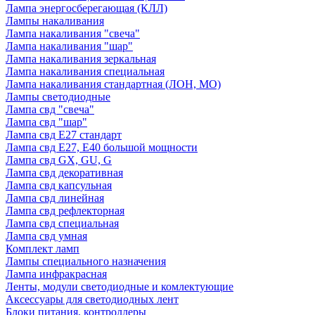
Лампа энергосберегающая (КЛЛ)
Лампы накаливания
Лампа накаливания "свеча"
Лампа накаливания "шар"
Лампа накаливания зеркальная
Лампа накаливания специальная
Лампа накаливания стандартная (ЛОН, МО)
Лампы светодиодные
Лампа свд "свеча"
Лампа свд "шар"
Лампа свд E27 стандарт
Лампа свд E27, Е40 большой мощности
Лампа свд GX, GU, G
Лампа свд декоративная
Лампа свд капсульная
Лампа свд линейная
Лампа свд рефлекторная
Лампа свд специальная
Лампа свд умная
Комплект ламп
Лампы специального назначения
Лампа инфракрасная
Ленты, модули светодиодные и комлектующие
Аксессуары для светодиодных лент
Блоки питания, контроллеры