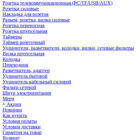
Розетка телекоммуникационная (PC/TF/USB/AUX)
Розетки силовые
Накладка для розеток
Разъем, розетка, вилка силовые
Розетка переносная
Розетка штепсельная
Таймеры
Таймер розеточный
Удлинители, разветвители, колодки, вилки, сетевые фильтры
Вилка штепсельная
Колодка
Переходник
Разветвитель, адаптер
Удлинитель бытовой
Удлинитель кабельный силовой
Фильтр сетевой
Шнур электропитания
Мерч
Акции
Новинки
Как купить
Условия оплаты
Условия доставки
Гарантия на товар
Возврат