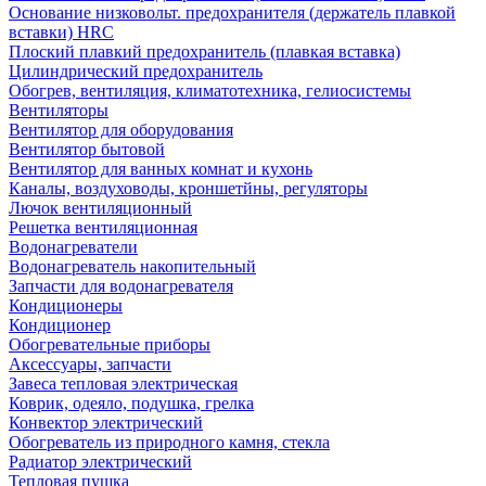
Основание низковольт. предохранителя (держатель плавкой
вставки) HRC
Плоский плавкий предохранитель (плавкая вставка)
Цилиндрический предохранитель
Обогрев, вентиляция, климатотехника, гелиосистемы
Вентиляторы
Вентилятор для оборудования
Вентилятор бытовой
Вентилятор для ванных комнат и кухонь
Каналы, воздуховоды, кроншетйны, регуляторы
Лючок вентиляционный
Решетка вентиляционная
Водонагреватели
Водонагреватель накопительный
Запчасти для водонагревателя
Кондиционеры
Кондиционер
Обогревательные приборы
Аксессуары, запчасти
Завеса тепловая электрическая
Коврик, одеяло, подушка, грелка
Конвектор электрический
Обогреватель из природного камня, стекла
Радиатор электрический
Тепловая пушка