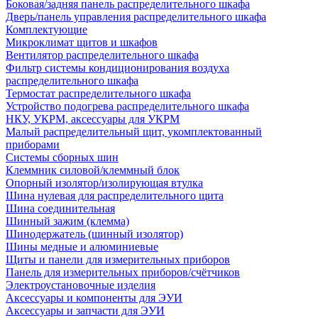
Боковая/задняя панель распределительного шкафа
Дверь/панель управления распределительного шкафа
Комплектующие
Микроклимат щитов и шкафов
Вентилятор распределительного шкафа
Фильтр системы кондиционирования воздуха
распределительного шкафа
Термостат распределительного шкафа
Устройство подогрева распределительного шкафа
НКУ, УКРМ, аксессуары для УКРМ
Малый распределительный щит, укомплектованный
приборами
Системы сборных шин
Клеммник силовой/клеммный блок
Опорный изолятор/изолирующая втулка
Шина нулевая для распределительного щита
Шина соединительная
Шинный зажим (клемма)
Шинодержатель (шинный изолятор)
Шины медные и алюминиевые
Щиты и панели для измерительных приборов
Панель для измерительных приборов/счётчиков
Электроустановочные изделия
Аксессуары и компоненты для ЭУИ
Аксессуары и запчасти для ЭУИ