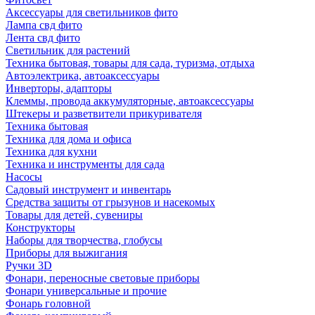
Аксессуары для светильников фито
Лампа свд фито
Лента свд фито
Светильник для растений
Техника бытовая, товары для сада, туризма, отдыха
Автоэлектрика, автоаксессуары
Инверторы, адапторы
Клеммы, провода аккумуляторные, автоаксессуары
Штекеры и разветвители прикуривателя
Техника бытовая
Техника для дома и офиса
Техника для кухни
Техника и инструменты для сада
Насосы
Садовый инструмент и инвентарь
Средства защиты от грызунов и насекомых
Товары для детей, сувениры
Конструкторы
Наборы для творчества, глобусы
Приборы для выжигания
Ручки 3D
Фонари, переносные световые приборы
Фонари универсальные и прочие
Фонарь головной