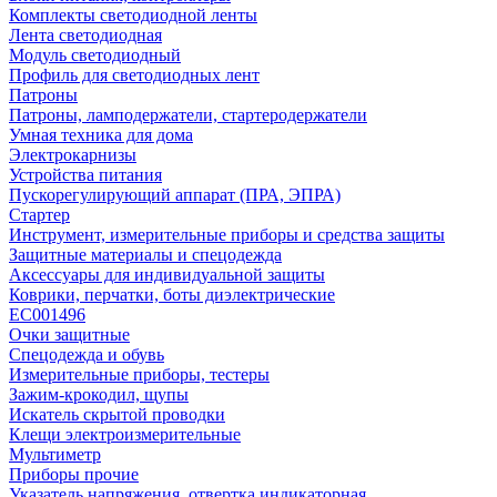
Комплекты светодиодной ленты
Лента светодиодная
Модуль светодиодный
Профиль для светодиодных лент
Патроны
Патроны, ламподержатели, стартеродержатели
Умная техника для дома
Электрокарнизы
Устройства питания
Пускорегулирующий аппарат (ПРА, ЭПРА)
Стартер
Инструмент, измерительные приборы и средства защиты
Защитные материалы и спецодежда
Аксессуары для индивидуальной защиты
Коврики, перчатки, боты диэлектрические
EC001496
Очки защитные
Спецодежда и обувь
Измерительные приборы, тестеры
Зажим-крокодил, щупы
Искатель скрытой проводки
Клещи электроизмерительные
Мультиметр
Приборы прочие
Указатель напряжения, отвертка индикаторная