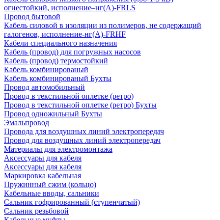
огнестойкий, исполнение–нг(А)-FRLS
Провод бытовой
Кабель силовой в изоляции из полимеров, не содержащий
галогенов, исполнение-нг(А)-FRHF
Кабели специального назначения
Кабель (провод) для погружных насосов
Кабель (провод) термостойкий
Кабель комбинированый
Кабель комбинированый Бухты
Провод автомобильный
Провод в текстильной оплетке (ретро)
Провод в текстильной оплетке (ретро) Бухты
Провод одножильный Бухты
Эмальпровод
Провода для воздушных линий электропередач
Провод для воздушных линий электропередач
Материалы для электромонтажа
Аксессуары для кабеля
Аксессуары для кабеля
Маркировка кабельная
Пружинный сжим (кольцо)
Кабельные вводы, сальники
Сальник гофрированный (ступенчатый)
Сальник резьбовой
Кабельные муфты