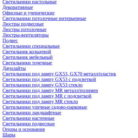
Светильники настольные
Декоративные
Офисные и ученические
Светильники потолочные интерьерные
Люстры подвесные
Люстры потолочные
Люстры-вентиляторы
Подвес
Светильники специальные
Светильник кольцевой
Светильник мебельный
Светильники точечные
Даунлайты
Светильники под лампу GX53, GX70 металл/пластик
Светильники под лампу GX53 с подсветкой
Светильники под лампу GX53 стекло
Светильники под лампу MR металл/полимер
Светильники под лампу MR с подсветкой
Светильники под лампу MR стекло
Светильники уличные садово-парковые
Светильники ландшафтные
Светильники настенные
Светильники подвесные
Опоры и основания
Шары