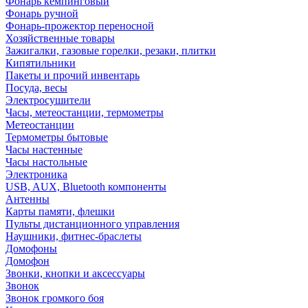
Фонарь кемпинговый
Фонарь ручной
Фонарь-прожектор переносной
Хозяйственные товары
Зажигалки, газовые горелки, резаки, плитки
Кипятильники
Пакеты и прочий инвентарь
Посуда, весы
Электросушители
Часы, метеостанции, термометры
Метеостанции
Термометры бытовые
Часы настенные
Часы настольные
Электроника
USB, AUX, Bluetooth компоненты
Антенны
Карты памяти, флешки
Пульты дистанционного управления
Наушники, фитнес-браслеты
Домофоны
Домофон
Звонки, кнопки и аксессуары
Звонок
Звонок громкого боя