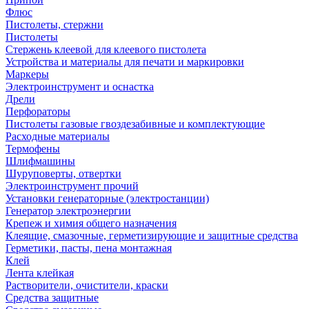
Флюс
Пистолеты, стержни
Пистолеты
Стержень клеевой для клеевого пистолета
Устройства и материалы для печати и маркировки
Маркеры
Электроинструмент и оснастка
Дрели
Перфораторы
Пистолеты газовые гвоздезабивные и комплектующие
Расходные материалы
Термофены
Шлифмашины
Шуруповерты, отвертки
Электроинструмент прочий
Установки генераторные (электростанции)
Генератор электроэнергии
Крепеж и химия общего назначения
Клеящие, смазочные, герметизирующие и защитные средства
Герметики, пасты, пена монтажная
Клей
Лента клейкая
Растворители, очистители, краски
Средства защитные